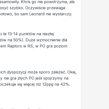
esamowity. Khris go nie powstrzyma, ale
zy dosyć szybko. Oczywiście przewaga
społowo, bo sam Leonard nie wystarczy.
ci te 13-14 punktów na niezłej
nktów na 50%). Duże wzmocnienie dla
zem Raptors w RS, w PO gra poziom
ich dyspozycji może sporo zależeć. Okej,
y nie gra złych PO jeśli spojrzymy na
 oczekuje się więcej niż 12ppg na 42%.