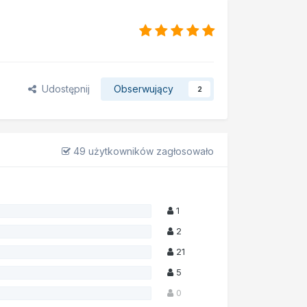
Udostępnij
Obserwujący
2
49 użytkowników zagłosowało
1
2
21
5
0