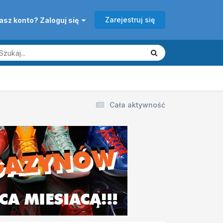
Zarejestruj się
asz konto? Zaloguj się
Cała aktywność