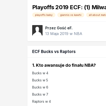
Playoffs 2019 ECF: (1) Milw
playoffs baby
giannis vs kawhi
all about ma
Przez Gość eF.
13 Maja 2019
w
NBA
ECF Bucks vs Raptors
1. Kto awansuje do finału NBA?
Bucks w 4
Bucks w 5
Bucks w 6
Bucks w 7
Raptors w 4