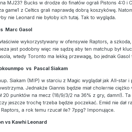
 na MJ23? Bucks w drodze do finałów ograli Pistons 4:0 i C
oza game1 z Celtics grali naprawdę dobrą koszykówę. Natomi
yby nie Leonard nie byłoby ich tutaj. Tak to wygląda.
vs Marc Gasol
 właściwie wykorzystywany w ofensywie Raptors, a szkoda,
eza jest podobny więc nie sądzę aby ten matchup był klu
sola, wtedy Toronto ma lekką przewagę, bo jednak Gasol t
tokounmpo vs Pascal Siakam
p. Siakam (MIP) w starciu z Magic wyglądał jak All-star i p
owstrzyma. Jednakże Giannis będzie miał cholernie ciężko w 
ł 20 punktów na mecz (18/9/3/2 na 36% z gry, damn!). Ta 
, czy jeszcze trochę trzeba będzie poczekać. Emiid nie dał r
 Raptors, a rok temu rzucał ile? 7ppg? Imponujące.
on vs Kawhi Leonard