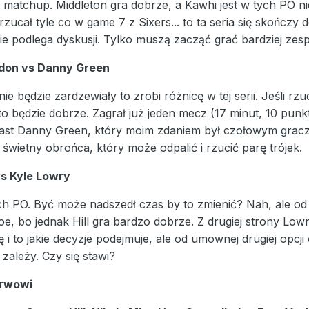
matchup. Middleton gra dobrze, a Kawhi jest w tych PO ni
e rzucał tyle co w game 7 z Sixers... to ta seria się skońc
nie podlega dyskusji. Tylko muszą zacząć grać bardziej ze
don vs Danny Green
ie będzie zardzewiały to zrobi różnicę w tej serii. Jeśli rzu
to będzie dobrze. Zagrał już jeden mecz (17 minut, 10 pu
ast Danny Green, który moim zdaniem był czołowym grac
ż świetny obrońca, który może odpalić i rzucić parę trójek.
vs Kyle Lowry
h PO. Być może nadszedł czas by to zmienić? Nah, ale od 
oe, bo jednak Hill gra bardzo dobrze. Z drugiej strony Lowr
 i to jakie decyzje podejmuje, ale od umownej drugiej opcji
zależy. Czy się stawi?
erwowi