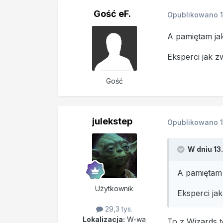
Gość eF.
Opublikowano
A pamiętam jak
Eksperci jak 
Gość
julekstep
Opublikowano
W dniu 13
A pamiętam 
Użytkownik
Eksperci ja
29,3 tys.
Lokalizacja:
W-wa
To z Wizards t