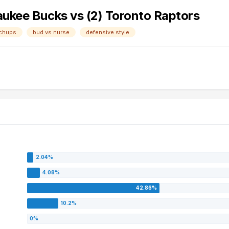
aukee Bucks vs (2) Toronto Raptors
tchups
bud vs nurse
defensive style