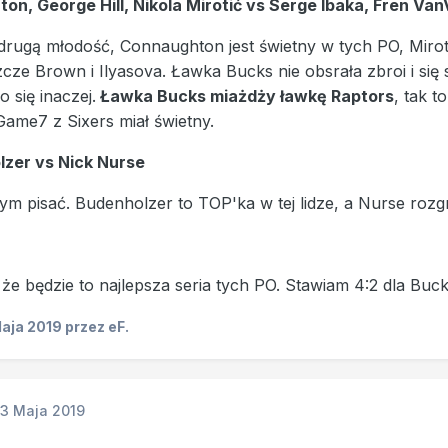
on, George Hill, Nikola Mirotić vs Serge Ibaka, Fren Va
drugą młodość, Connaughton jest świetny w tych PO, Mirot
szcze Brown i Ilyasova. Ławka Bucks nie obsrała zbroi i się 
 się inaczej.
Ławka Bucks miażdży ławkę Raptors
, tak 
Game7 z Sixers miał świetny.
zer vs Nick Nurse
ym pisać. Budenholzer to TOP'ka w tej lidze, a Nurse roz
że będzie to najlepsza seria tych PO. Stawiam 4:2 dla Buck
Maja 2019
przez eF.
13 Maja 2019