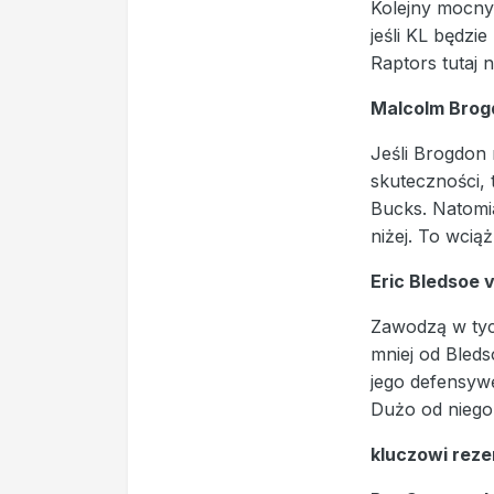
Kolejny mocny 
jeśli KL będzi
Raptors tutaj 
Malcolm Brog
Jeśli Brogdon n
skuteczności, 
Bucks. Natomi
niżej. To wcią
Eric Bledsoe 
Zawodzą w tyc
mniej od Bleds
jego defensywę
Dużo od niego 
kluczowi rez