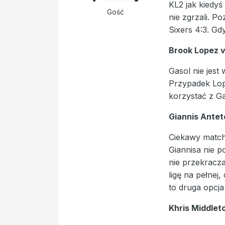
KL2 jak kiedyś
Gość
nie zgrzali. P
Sixers 4:3. Gd
Brook Lopez 
Gasol nie jest
Przypadek Lop
korzystać z Ga
Giannis Ante
Ciekawy matchu
Giannisa nie p
nie przekracza
ligę na pełnej
to druga opcja
Khris Middlet