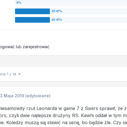
logować
lub
zarejestrować
.
ona 1 z 14
13 Maja 2019
(edytowane)
, niesamowity rzut Leonarda w game 7 z Sixers sprawił, że z
rs, czyli dwie najlepsze drużyny RS. Kawhi oddał w tym m
ie. Koledzy muszą się stawić na serię, bo będzie źle. Czy się