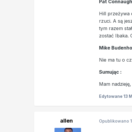
Pat Connaught
Hill przeżywa 
rzuci. A są je
tym razem stało
zostać Ibaka. 
Mike Budenhol
Nie ma tu o cz
Sumując
:
Mam nadzieję, 
Edytowane
13 
allen
Opublikowano