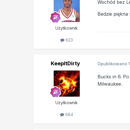
Wschód bez Leb
Bedzie piękna 
Użytkownik
623
KeepItDirty
Opublikowano
Bucks in 6. Po
Milwaukee.
Użytkownik
684