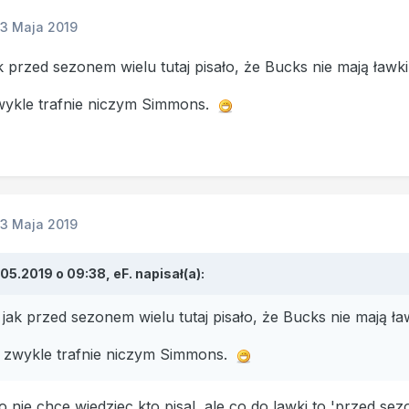
13 Maja 2019
 przed sezonem wielu tutaj pisało, że Bucks nie mają ławki
zwykle trafnie niczym Simmons.
13 Maja 2019
.05.2019 o 09:38,
eF.
napisał(a):
jak przed sezonem wielu tutaj pisało, że Bucks nie mają ła
k zwykle trafnie niczym Simmons.
o nie chce wiedziec kto pisal, ale co do lawki to 'przed sez