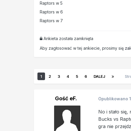
Raptors w 5
Raptors w 6
Raptors w 7
Ankieta została zamknięta
Aby zagłosować w tej ankiecie, prosimy się
za
1
2
3
4
5
6
DALEJ
Str
Gość eF.
Opublikowano
No i stało się
Bucks vs Rapto
gra nie przejdz