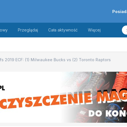
Posiad
towy
Przeglądaj
Cała aktywność
Więcej
fs 2019 ECF: (1) Milwaukee Bucks vs (2) Toronto Raptors