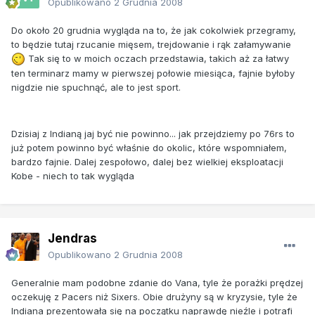
Opublikowano
2 Grudnia 2008
Do około 20 grudnia wygląda na to, że jak cokolwiek przegramy,
to będzie tutaj rzucanie mięsem, trejdowanie i rąk załamywanie
Tak się to w moich oczach przedstawia, takich aż za łatwy
ten terminarz mamy w pierwszej połowie miesiąca, fajnie byłoby
nigdzie nie spuchnąć, ale to jest sport.
Dzisiaj z Indianą jaj być nie powinno... jak przejdziemy po 76rs to
już potem powinno być właśnie do okolic, które wspomniałem,
bardzo fajnie. Dalej zespołowo, dalej bez wielkiej eksploatacji
Kobe - niech to tak wygląda
Jendras
Opublikowano
2 Grudnia 2008
Generalnie mam podobne zdanie do Vana, tyle że porażki prędzej
oczekuję z Pacers niż Sixers. Obie drużyny są w kryzysie, tyle że
Indiana prezentowała się na początku naprawdę nieźle i potrafi