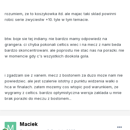
rozumiem, ze to koszykowka itd. ale majac taki sklad powinni
robic serie zwyciestw +10. tyle w tym temacie.
btw. boje sie tej indiany. nie bardzo mamy odpowiedz na
grangera. ci chyba pokonali celtics wiec i na mecz z nami beda
bardzo skoncentrowani. ale poprostu nie stac nas na porazki. nie
w momencie gdy c's wszystkich dookola gola.
i zgadzam sie z vanem. mecz z bostonem za duzo moze nam nie
powiedziec. ale jest szalenie istotny z punktu widzenia walki o
hca w finalach. zatem mozemy cos wtopic pod warunkiem, ze
wygramy z celtics. bardzo optymistyczna wersja zaklada u mnie
brak porazki do meczu z bostonem...
Maciek