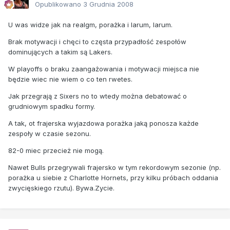
Opublikowano
3 Grudnia 2008
U was widze jak na realgm, porażka i larum, larum.
Brak motywacji i chęci to częsta przypadłość zespołów
dominujących a takim są Lakers.
W playoffs o braku zaangażowania i motywacji miejsca nie
będzie wiec nie wiem o co ten rwetes.
Jak przegrają z Sixers no to wtedy można debatować o
grudniowym spadku formy.
A tak, ot frajerska wyjazdowa porażka jaką ponosza każde
zespoły w czasie sezonu.
82-0 miec przecież nie mogą.
Nawet Bulls przegrywali frajersko w tym rekordowym sezonie (np.
porażka u siebie z Charlotte Hornets, przy kilku próbach oddania
zwycięskiego rzutu). Bywa.Zycie.