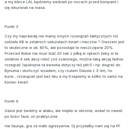
a my kibice LAL będziemy siedzieli po nocach przed kompami i
się wkurwiali na maxa.
Punkt 3.
Czy my naprawdę nie mamy innych rozwiązań taktycznych niż
solówki KB w ostatnich sekundach kwart i meczów ? Owszem jest
to skuteczne w ok. 80%, ale pozostaje te nieszczęsne 20%.
Przecież Kobie nie musi stać 20 sek z piłką w rękach żeby w te
ostatnie 4 sek akcji robić coś szalonego, można taką akcję ładnie
rozegrać /spokojnie ta kwestia dotyczy też pkt.1/ i np. dograć do
Bynuma i skończyć wsadem, czy rzutem Gasola z 3-4m, no
kurw... rozwiązań jest bez liku a my trzepiemy w kółko to samo na
koniec kwart.
Punkt 4.
Gasol jest świetny w ataku, ale miękki w obronie, widać to nawet
po ilości fauli, on praktycznie
nie fauluje, gra za mało agresywnie. Oj przydałby nam się na PF