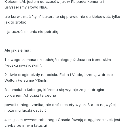
Kibicem LAL jestem od czasów jak w PL padła komuna i
usłyszeliśmy słowo NBA,
ale kurw... mać "tym" Lakers to się prawie nie da kibicować, tylko
jak to zrobić
- ja uczuć zmienić nie potrafię.
Ale jak się ma :
1-siwego złamasa i zniedołężniałego już Jaxa na trenerskim
"wózku inwalidzkim",
2-dwie drogie pizdy na boisku Fisha i Vlade, trzecią w dresie -
Walton /w sumie >15mln,
3-samoluba Kobiego, któremu się wydaje że jest drugim
Jordanem /chociaż ta cecha
powoli u niego zanika, ale dziś niestety wyszła/, a co najwyżej
może mu laczki czyścić,
4-miękkim c***em robionego Gasola /swoją drogą braciszek jest
chyba po innym tatusiu/