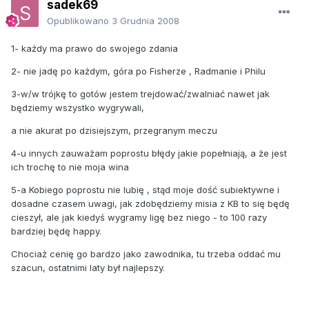
sadek69
Opublikowano
3 Grudnia 2008
1- każdy ma prawo do swojego zdania
2- nie jadę po każdym, góra po Fisherze , Radmanie i Philu
3-w/w trójkę to gotów jestem trejdować/zwalniać nawet jak
będziemy wszystko wygrywali,
a nie akurat po dzisiejszym, przegranym meczu
4-u innych zauważam poprostu błędy jakie popełniają, a że jest
ich trochę to nie moja wina
5-a Kobiego poprostu nie lubię , stąd moje dość subiektywne i
dosadne czasem uwagi, jak zdobędziemy misia z KB to się będę
cieszył, ale jak kiedyś wygramy ligę bez niego - to 100 razy
bardziej będę happy.
Chociaż cenię go bardzo jako zawodnika, tu trzeba oddać mu
szacun, ostatnimi laty był najlepszy.