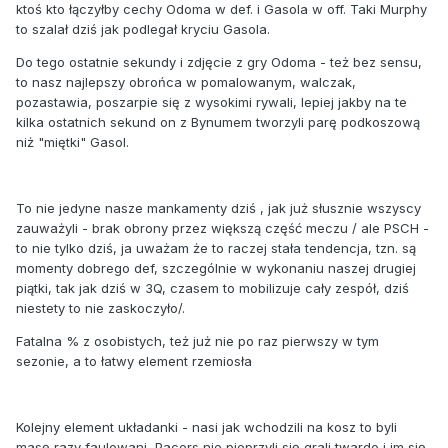
ktoś kto łączyłby cechy Odoma w def. i Gasola w off. Taki Murphy
to szalał dziś jak podlegał kryciu Gasola.
Do tego ostatnie sekundy i zdjęcie z gry Odoma - też bez sensu,
to nasz najlepszy obrońca w pomalowanym, walczak,
pozastawia, poszarpie się z wysokimi rywali, lepiej jakby na te
kilka ostatnich sekund on z Bynumem tworzyli parę podkoszową
niż "miętki" Gasol.
To nie jedyne nasze mankamenty dziś , jak już słusznie wszyscy
zauważyli - brak obrony przez większą część meczu / ale PSCH -
to nie tylko dziś, ja uważam że to raczej stała tendencja, tzn. są
momenty dobrego def, szczególnie w wykonaniu naszej drugiej
piątki, tak jak dziś w 3Q, czasem to mobilizuje cały zespół, dziś
niestety to nie zaskoczyło/.
Fatalna % z osobistych, też już nie po raz pierwszy w tym
sezonie, a to łatwy element rzemiosła
Kolejny element układanki - nasi jak wchodzili na kosz to byli
masę razy faulowani, Pacers nie pieprzyli się grali twardo i im się