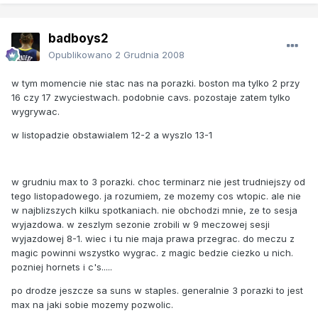
badboys2
Opublikowano
2 Grudnia 2008
w tym momencie nie stac nas na porazki. boston ma tylko 2 przy
16 czy 17 zwyciestwach. podobnie cavs. pozostaje zatem tylko
wygrywac.
w listopadzie obstawialem 12-2 a wyszlo 13-1
w grudniu max to 3 porazki. choc terminarz nie jest trudniejszy od
tego listopadowego. ja rozumiem, ze mozemy cos wtopic. ale nie
w najblizszych kilku spotkaniach. nie obchodzi mnie, ze to sesja
wyjazdowa. w zeszlym sezonie zrobili w 9 meczowej sesji
wyjazdowej 8-1. wiec i tu nie maja prawa przegrac. do meczu z
magic powinni wszystko wygrac. z magic bedzie ciezko u nich.
pozniej hornets i c's.....
po drodze jeszcze sa suns w staples. generalnie 3 porazki to jest
max na jaki sobie mozemy pozwolic.