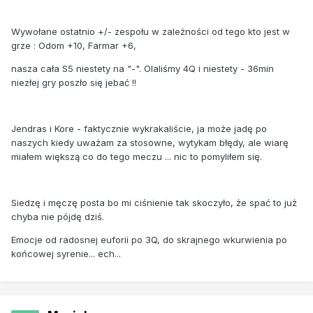
Wywołane ostatnio +/- zespołu w zależności od tego kto jest w
grze : Odom +10, Farmar +6,
nasza cała S5 niestety na "-". Olaliśmy 4Q i niestety - 36min
niezłej gry poszło się jebać !!
Jendras i Kore - faktycznie wykrakaliście, ja może jadę po
naszych kiedy uważam za stosowne, wytykam błędy, ale wiarę
miałem większą co do tego meczu ... nic to pomyliłem się.
Siedzę i męczę posta bo mi ciśnienie tak skoczyło, że spać to już
chyba nie pójdę dziś.
Emocje od radosnej euforii po 3Q, do skrajnego wkurwienia po
końcowej syrenie... ech...