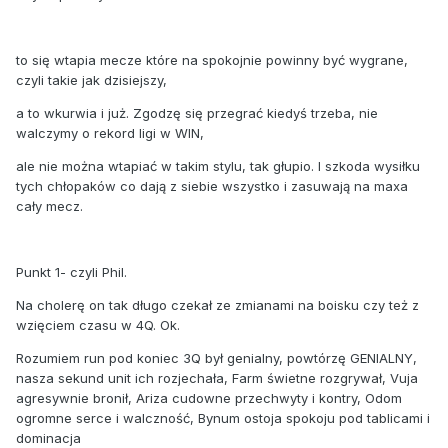
to się wtapia mecze które na spokojnie powinny być wygrane,
czyli takie jak dzisiejszy,
a to wkurwia i już. Zgodzę się przegrać kiedyś trzeba, nie
walczymy o rekord ligi w WIN,
ale nie można wtapiać w takim stylu, tak głupio. I szkoda wysiłku
tych chłopaków co dają z siebie wszystko i zasuwają na maxa
cały mecz.
Punkt 1- czyli Phil.
Na cholerę on tak długo czekał ze zmianami na boisku czy też z
wzięciem czasu w 4Q. Ok.
Rozumiem run pod koniec 3Q był genialny, powtórzę GENIALNY,
nasza sekund unit ich rozjechała, Farm świetne rozgrywał, Vuja
agresywnie bronił, Ariza cudowne przechwyty i kontry, Odom
ogromne serce i walczność, Bynum ostoja spokoju pod tablicami i
dominacja