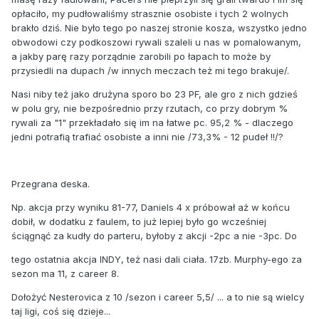
opłaciło, my pudłowaliśmy strasznie osobiste i tych 2 wolnych
brakło dziś. Nie było tego po naszej stronie kosza, wszystko jedno
obwodowi czy podkoszowi rywali szaleli u nas w pomalowanym,
a jakby parę razy porządnie zarobili po łapach to może by
przysiedli na dupach /w innych meczach też mi tego brakuje/.
Nasi niby też jako drużyna sporo bo 23 PF, ale gro z nich gdzieś
w polu gry, nie bezpośrednio przy rzutach, co przy dobrym %
rywali za "1" przekładało się im na łatwe pc. 95,2 % - dlaczego
jedni potrafią trafiać osobiste a inni nie /73,3% - 12 pudeł !!/?
Przegrana deska.
Np. akcja przy wyniku 81-77, Daniels 4 x próbował aż w końcu
dobił, w dodatku z faulem, to już lepiej było go wcześniej
ściągnąć za kudły do parteru, byłoby z akcji -2pc a nie -3pc. Do
tego ostatnia akcja INDY, też nasi dali ciała. 17zb. Murphy-ego za
sezon ma 11, z career 8.
Dołożyć Nesterovica z 10 /sezon i career 5,5/ ... a to nie są wielcy
taj ligi, coś się dzieje...