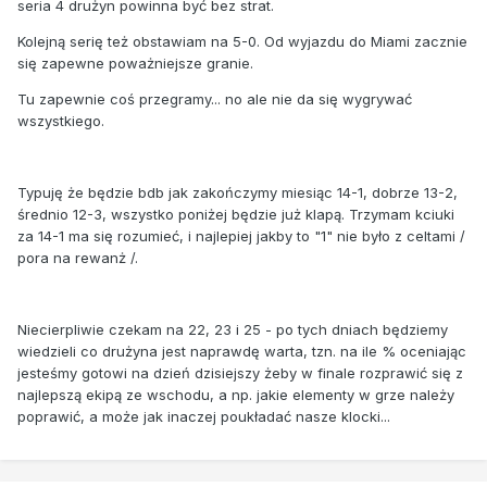
seria 4 drużyn powinna być bez strat.
Kolejną serię też obstawiam na 5-0. Od wyjazdu do Miami zacznie
się zapewne poważniejsze granie.
Tu zapewnie coś przegramy... no ale nie da się wygrywać
wszystkiego.
Typuję że będzie bdb jak zakończymy miesiąc 14-1, dobrze 13-2,
średnio 12-3, wszystko poniżej będzie już klapą. Trzymam kciuki
za 14-1 ma się rozumieć, i najlepiej jakby to "1" nie było z celtami /
pora na rewanż /.
Niecierpliwie czekam na 22, 23 i 25 - po tych dniach będziemy
wiedzieli co drużyna jest naprawdę warta, tzn. na ile % oceniając
jesteśmy gotowi na dzień dzisiejszy żeby w finale rozprawić się z
najlepszą ekipą ze wschodu, a np. jakie elementy w grze należy
poprawić, a może jak inaczej poukładać nasze klocki...