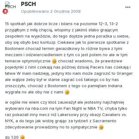
PSCH
Opublikowano
2 Grudnia 2008
15 spotkań jak dobrze licze i bilans na poziomie 12-3, 13-2
przyjąłbym z miłą chęcią, wtopimy z jakimś słabo grającym
zespołem na wyjeździe, do tego dojdzie jedna porażka u siebie,
oby się obyło bez kontuzji. Ciekawe jak to pierwsze spotkanie z
Bostonem chociaż termin gwiazdkowy to różnie bywa z tymi
meczami i odzwierciedleniem z tym co jest potem no ale w tym
temacie optymistycznie
chociaż wiadomo, że prawdziwe
pojedynki z nimi czekają nas później dzisiaj Pacers nas czekają i
łatwe W mam nadzieję, jedyny kto nam może zagrozić to Granger
ale wątpie żeby był w stanie zagrać coś takiego co by nas
zniszczyło, chociaż z Bostonem z tego co pamiętam Indiana
wygrała no ale oby nie z nami
w ogóle nie wiem czy ktoś zauważył ale jestesmy najchętniej
wybierani na nba.com na tym Fan Night w NBA TV, chyba tylko
raz pokazali inny mecz niż Lakersowy przy okazji Cavaliers vs.
NYK, a do tego jak widzę grając za tydzień z Sacramento
zdecydowanie prowadzimy no to sympatycznie
do 1.00