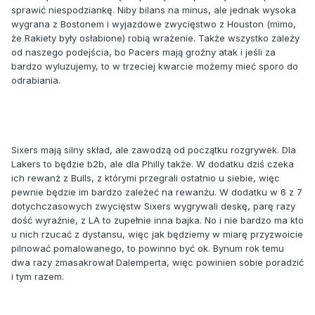
sprawić niespodziankę. Niby bilans na minus, ale jednak wysoka
wygrana z Bostonem i wyjazdowe zwycięstwo z Houston (mimo,
że Rakiety były osłabione) robią wrażenie. Także wszystko zależy
od naszego podejścia, bo Pacers mają groźny atak i jeśli za
bardzo wyluzujemy, to w trzeciej kwarcie możemy mieć sporo do
odrabiania.
Sixers mają silny skład, ale zawodzą od początku rozgrywek. Dla
Lakers to będzie b2b, ale dla Philly także. W dodatku dziś czeka
ich rewanż z Bulls, z którymi przegrali ostatnio u siebie, więc
pewnie będzie im bardzo zależeć na rewanżu. W dodatku w 6 z 7
dotychczasowych zwycięstw Sixers wygrywali deskę, parę razy
dość wyraźnie, z LA to zupełnie inna bajka. No i nie bardzo ma kto
u nich rzucać z dystansu, więc jak będziemy w miarę przyzwoicie
pilnować pomalowanego, to powinno być ok. Bynum rok temu
dwa razy zmasakrował Dalemperta, więc powinien sobie poradzić
i tym razem.