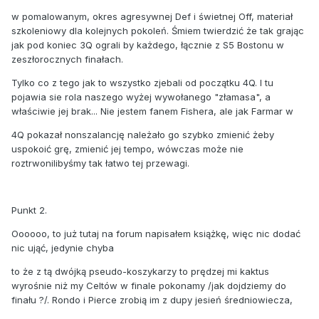
w pomalowanym, okres agresywnej Def i świetnej Off, materiał
szkoleniowy dla kolejnych pokoleń. Śmiem twierdzić że tak grając
jak pod koniec 3Q ograli by każdego, łącznie z S5 Bostonu w
zeszłorocznych finałach.
Tylko co z tego jak to wszystko zjebali od początku 4Q. I tu
pojawia sie rola naszego wyżej wywołanego "złamasa", a
właściwie jej brak... Nie jestem fanem Fishera, ale jak Farmar w
4Q pokazał nonszalancję należało go szybko zmienić żeby
uspokoić grę, zmienić jej tempo, wówczas może nie
roztrwonilibyśmy tak łatwo tej przewagi.
Punkt 2.
Oooooo, to już tutaj na forum napisałem książkę, więc nic dodać
nic ująć, jedynie chyba
to że z tą dwójką pseudo-koszykarzy to prędzej mi kaktus
wyrośnie niż my Celtów w finale pokonamy /jak dojdziemy do
finału ?/. Rondo i Pierce zrobią im z dupy jesień średniowiecza,