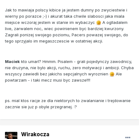
Jak to mawiaja polscy kibice ja jestem dumny po zwyciestwie i
wierny po porazce ;-) i akurat taka chwile slabosci jaka miala
miejsce wczoraj jestem w stanie im wybaczyc
A oglladalem
live, zarwalem noc, wiec powinienem byc bardziej kwurzony.
Zagrali ponizej swojego poziomu, Pacers powazej swojego, do
tego sprzyjalo im megaszczescie w ostatniej akcji.
Maciek
kto umarl? Hmmm. Pisalem - grali pojedynczy zawodnicy,
nie druzyna, nie bylo akcji, ruchu, zero motywacji i ambicji. Chyba
wszyscy zawiedli bez jakichs sepcjalnych wyroznien
Ale
powtarzam - i taki mecz musi byc zawsze!!!!
ps. mial ktos racje ze dla niektorych to zwalanianie i trejdowanie
zacznie sie juz p obyle przegranej. :?
Wirakocza