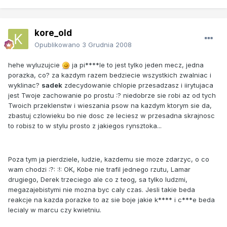
kore_old
Opublikowano
3 Grudnia 2008
hehe wyluzujcie
ja pi****le to jest tylko jeden mecz, jedna
porazka, co? za kazdym razem bedziecie wszystkich zwalniac i
wyklinac?
sadek
zdecydowanie chlopie przesadzasz i iirytujaca
jest Twoje zachowanie po prostu :? niedobrze sie robi az od tych
Twoich przeklenstw i wieszania psow na kazdym ktorym sie da,
zbastuj czlowieku bo nie dosc ze leciesz w przesadna skrajnosc
to robisz to w stylu prosto z jakiegos rynsztoka...
Poza tym ja pierdziele, ludzie, kazdemu sie moze zdarzyc, o co
wam chodzi :?: :!: OK, Kobe nie trafil jednego rzutu, Lamar
drugiego, Derek trzeciego ale co z teog, sa tylko ludzmi,
megazajebistymi nie mozna byc caly czas. Jesli takie beda
reakcje na kazda porazke to az sie boje jakie k**** i c***e beda
lecialy w marcu czy kwietniu.