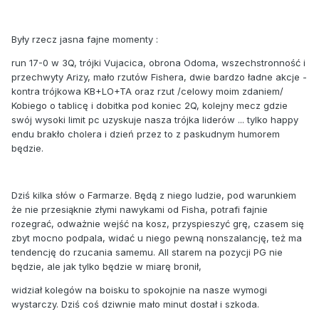
Były rzecz jasna fajne momenty :
run 17-0 w 3Q, trójki Vujacica, obrona Odoma, wszechstronność i
przechwyty Arizy, mało rzutów Fishera, dwie bardzo ładne akcje -
kontra trójkowa KB+LO+TA oraz rzut /celowy moim zdaniem/
Kobiego o tablicę i dobitka pod koniec 2Q, kolejny mecz gdzie
swój wysoki limit pc uzyskuje nasza trójka liderów ... tylko happy
endu brakło cholera i dzień przez to z paskudnym humorem
będzie.
Dziś kilka słów o Farmarze. Będą z niego ludzie, pod warunkiem
że nie przesiąknie złymi nawykami od Fisha, potrafi fajnie
rozegrać, odważnie wejść na kosz, przyspieszyć grę, czasem się
zbyt mocno podpala, widać u niego pewną nonszalancję, też ma
tendencję do rzucania samemu. All starem na pozycji PG nie
będzie, ale jak tylko będzie w miarę bronił,
widział kolegów na boisku to spokojnie na nasze wymogi
wystarczy. Dziś coś dziwnie mało minut dostał i szkoda.