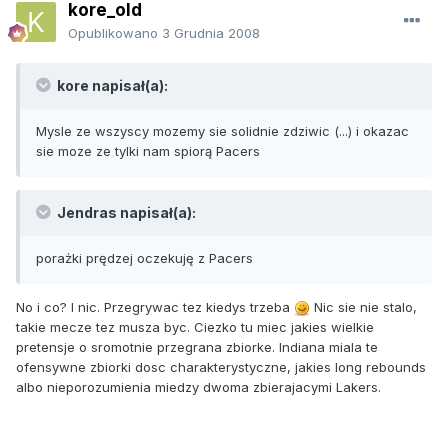
kore_old
Opublikowano
3 Grudnia 2008
kore napisał(a):
Mysle ze wszyscy mozemy sie solidnie zdziwic (...) i okazac
sie moze ze tylki nam spiorą Pacers
Jendras napisał(a):
porażki prędzej oczekuję z Pacers
No i co? I nic. Przegrywac tez kiedys trzeba
Nic sie nie stalo,
takie mecze tez musza byc. Ciezko tu miec jakies wielkie
pretensje o sromotnie przegrana zbiorke. Indiana miala te
ofensywne zbiorki dosc charakterystyczne, jakies long rebounds
albo nieporozumienia miedzy dwoma zbierajacymi Lakers.