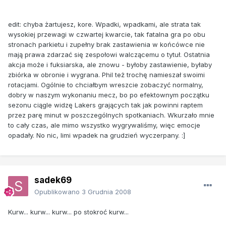
edit: chyba żartujesz, kore. Wpadki, wpadkami, ale strata tak
wysokiej przewagi w czwartej kwarcie, tak fatalna gra po obu
stronach parkietu i zupełny brak zastawienia w końcówce nie
mają prawa zdarzać się zespołowi walczącemu o tytuł. Ostatnia
akcja może i fuksiarska, ale znowu - byłoby zastawienie, byłaby
zbiórka w obronie i wygrana. Phil też trochę namieszał swoimi
rotacjami. Ogólnie to chciałbym wreszcie zobaczyć normalny,
dobry w naszym wykonaniu mecz, bo po efektownym początku
sezonu ciągle widzę Lakers grających tak jak powinni raptem
przez parę minut w poszczególnych spotkaniach. Wkurzało mnie
to cały czas, ale mimo wszystko wygrywaliśmy, więc emocje
opadały. No nic, limi wpadek na grudzień wyczerpany. :]
sadek69
Opublikowano
3 Grudnia 2008
Kurw... kurw... kurw... po stokroć kurw...