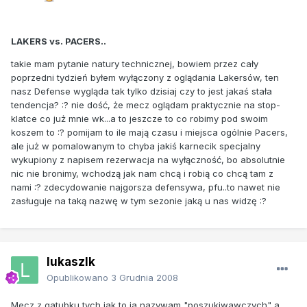
LAKERS vs. PACERS..
takie mam pytanie natury technicznej, bowiem przez cały
poprzedni tydzień byłem wyłączony z oglądania Lakersów, ten
nasz Defense wygląda tak tylko dzisiaj czy to jest jakaś stała
tendencja? :? nie dość, że mecz oglądam praktycznie na stop-
klatce co już mnie wk...a to jeszcze to co robimy pod swoim
koszem to :? pomijam to ile mają czasu i miejsca ogólnie Pacers,
ale już w pomalowanym to chyba jakiś karnecik specjalny
wykupiony z napisem rezerwacja na wyłączność, bo absolutnie
nic nie bronimy, wchodzą jak nam chcą i robią co chcą tam z
nami :? zdecydowanie najgorsza defensywa, pfu..to nawet nie
zasługuje na taką nazwę w tym sezonie jaką u nas widzę :?
lukaszlk
Opublikowano
3 Grudnia 2008
Mecz z gatubku tych jak to ja nazywam "poszukiwawczych" a