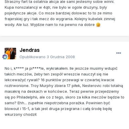
Straszny fart ta ostatnia akcja ale sami jestesmy sobie winni.
Kupa nonszalancji w 4qtr, nie bylo w ogole druzyny, byly
pojedyncze akcje. Co moze bardziej dolowac to to ze mimo
frajerskiej gry i tak mecz do wygrania. Kolejny kubelek zimnej
wody. Ale luz. Wyjdzie nam to na pewno na dobre
Jendras
Opublikowano
3 Grudnia 2008
No i, k**** ja pi****le, wykrakałem. Ile jeszcze musimy wdupić
takich meczów, żeby ten zespół wreszcie nauczył się nie
lekceważyć rywali? 16 punktów przewagi w czwartej kwacie
roztrwonione. Troy Murphy zbiera 17 piłek, Nesterovic robi totalną
masakrę na deskach w końcówce. Teraz pewnie przejedziemy
się po Philadelphii, ale co z tego, skoro za kilka meczów będzie to
samo? Ehh... zupełnie niepotrzebna porażka. Powinien być
blowout i 15-1, a tak jest druga przegrana i całą środę będę
wkurzony chodził.