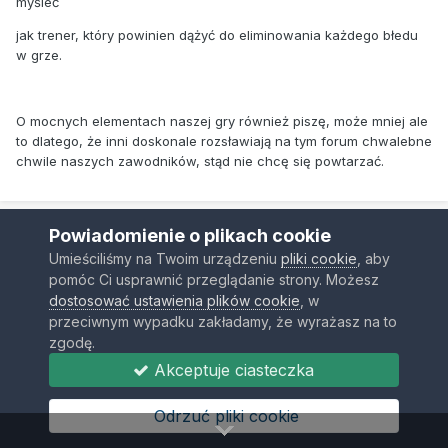
myśleć
jak trener, który powinien dążyć do eliminowania każdego błedu
w grze.
O mocnych elementach naszej gry również piszę, może mniej ale
to dlatego, że inni doskonale rozsławiają na tym forum chwalebne
chwile naszych zawodników, stąd nie chcę się powtarzać.
Powiadomienie o plikach cookie
Jendras
Umieściliśmy na Twoim urządzeniu
pliki cookie
, aby
Opublikowano
3 Grudnia 2008
pomóc Ci usprawnić przeglądanie strony. Możesz
dostosować ustawienia plików cookie
, w
Nie wiem, o co wam chodzi. Jest frajeska porażka - jest krytyka,
przeciwnym wypadku zakładamy, że wyrażasz na to
zupełnie zasłużona. Styl gry pozostawiał wiele do życzenia już
zgodę.
wcześniej, teraz w końcu za to zapłaciliśmy. Chcecie możecie
Akceptuje ciasteczka
być tacy wyluzowani i się nie przejmować, ale nie wmawiajcie mi,
że takie porazki się zdarzają i są normalne, bo nie są.
Przewidywałem, że z Pacers może być wtopa, ale tu bardziej
Odrzuć pliki cookie
chodzi o styl, niż sam fakt porażki. Indiania trochę nam nie leży,