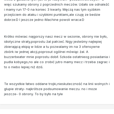
więc szukamy obrony z poprzednich meczów. Udało sie odnaleźć
i mamy run 17-0 na koniec 3 kwarty. Męczą nas tym syzbkim
przejściem do ataku i szybkimi punktami,ale czuję ze bedzie
dobrze:D I jeszcze jedno-Machine powoli wraca:D
Krótko mówiac najgorszy nasz mecz w sezonie, obrony nie było,
idiotyczne straty,poprostu żal patrzeć. Nigy jesteśmy najlepiej
zbierającą ekipą w lidze a tu pozwalamy im na 3 ofensywne
zbiórk iw jednej akcji,poprosut ogólnei mówiąc żal. A
buzzerbeater mnie poprostu dobił. Szkoda ostatnieog posiadania i
pudla kobyego,no ale co zrobić jutro mamy mecz i trzeba zagrac i
to o niebo lepiej niż dziś.
Te wszystkie łatwo oddane trojki,nieskuteczność na linii wolnych i
glupie straty- najkrótsze podsumowanie meczu. no i moze
jeszcze- 0 obrony. To by było na tyle