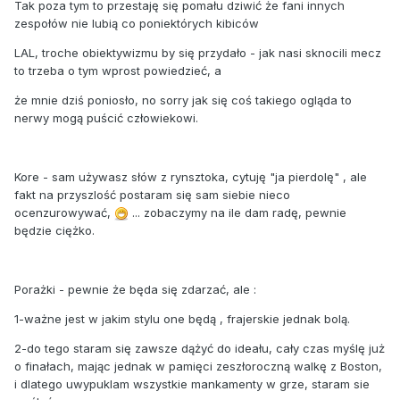
Tak poza tym to przestaję się pomału dziwić że fani innych
zespołów nie lubią co poniektórych kibiców
LAL, troche obiektywizmu by się przydało - jak nasi sknocili mecz
to trzeba o tym wprost powiedzieć, a
że mnie dziś poniosło, no sorry jak się coś takiego ogląda to
nerwy mogą puścić człowiekowi.
Kore - sam używasz słów z rynsztoka, cytuję "ja pierdolę" , ale
fakt na przyszlość postaram się sam siebie nieco
ocenzurowywać,
... zobaczymy na ile dam radę, pewnie
będzie ciężko.
Porażki - pewnie że będa się zdarzać, ale :
1-ważne jest w jakim stylu one będą , frajerskie jednak bolą.
2-do tego staram się zawsze dążyć do ideału, cały czas myślę już
o finałach, mając jednak w pamięci zeszłoroczną walkę z Boston,
i dlatego uwypuklam wszystkie mankamenty w grze, staram sie