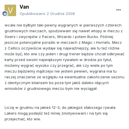
Van
Opublikowano
2 Grudnia 2008
wcale nie byłbym taki pewny wygranych w pierwszych czterech
grudniowych meczach, spodziewam się nawet wtopy w meczu z
Sixers i zwycięstw z Pacers, Wizards i potem Bucks. Później
jeszcze potencjalne porażki w meczach z Magic i Hornets. Mecz
z Celtics oczywiście wydaje się najważniejszy, ale tu też różnie
może być, kto wie czy jeden i drugi trener będzie chciał odkrywać
karty przed swoim największym rywalem w drodze po tytuł,
możemy wygrać wysoko czy przegrać, ale czy wiele po tym
meczu będziemy mądrzejsi nie jestem pewien, wygrana ma tu
raczej znaczenie ze względu na ewentualne zakończenie sezonu
z identycznym bilansem bo poza tym jakiś daleko idących
wniosków z grudniowego meczu bym nie wyciągał.
Liczę w grudniu na jakieś 12-3, do jakiegoś słabszego rywala
Lakers mogą podejść też mniej zmotywowani i na tym się
przejechać, kto wie.