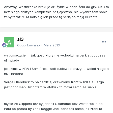
Anyway, Westbrooka brakuje drużynie w podejściu do gry, OKC to
bez niego drużyna kompletnie bezjajeczna, nie wyobrażam sobie
żeby teraz MEM bało się ich przed tą serią bo mają Duranta.
ai3
Opublikowano
4 Maja 2013
wytlumaczcie mi jak gosc ktory nie wchodzi na parkiet podczas
olimpiady
jest kims w NBA i Sam Presti woli budowac druzyne wokol niego a
niz Hardena
Serge i Kendrick to najbardziej drewniany front w lidze a Serga
jest poor man Dwightem w ataku - to mowi samo za siebie
mysle ze Clippers tez by jebneli Oklahome bez Westbrooka bo
Paul po prostu by zabil Reggie Jacksona tak samo jak zrobi to