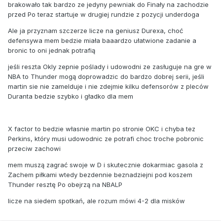
brakowało tak bardzo ze jedyny pewniak do Finały na zachodzie
przed Po teraz startuje w drugiej rundzie z pozycji underdoga
Ale ja przyznam szczerze licze na geniusz Durexa, choć
defensywa mem bedzie miała baaardzo ułatwione zadanie a
bronic to oni jednak potrafią
jeśli reszta Okly zepnie poślady i udowodni ze zasługuje na gre w
NBA to Thunder mogą doprowadzic do bardzo dobrej serii, jeśli
martin sie nie zamelduje i nie zdejmie kilku defensorów z pleców
Duranta bedzie szybko i gładko dla mem
X factor to bedzie własnie martin po stronie OKC i chyba tez
Perkins, który musi udowodnic ze potrafi choc troche pobronic
przeciw zachowi
mem muszą zagrać swoje w D i skutecznie dokarmiac gasola z
Zachem piłkami wtedy bezdennie beznadziejni pod koszem
Thunder resztę Po obejrzą na NBALP
licze na siedem spotkań, ale rozum mówi 4-2 dla misków