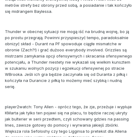
metrów strefy bez obrony przed sobą, a posiadanie i tak kończyło
się midrangem Baylessa.
Thunder w obecnej sytuacji nie mogą iść na brudną wojnę, bo ją
po prostu przegrają. Powinni przyspieszyć tempo, paradoksalnie
obnizyć skład - Durant na PF spowoduje ciągłe mismatche w
obronie (Zach?!) i grać dużooo everybody involved. Grizzlies są
mistrzami zamykania opcji ofensywnych i skracania ofensywnego
potencjału, a Thunder niestety nie wykazali się wielkim kunsztem
w szukaniu wolnych pozycji i egzekucji ofensywnej po stracie
WBrooka. Jeśli ich gra będzie zaczynała się od Duranta z piłką i
kończyła na Durancie z piłką to możemy mieć szybką i nudną
serię.
player2watch: Tony Allen - oprócz tego, że zje, przeżuje i wypluje
KMarta jak tylko ten pojawi się na placu, to będzie raczej ukryty
jak bulterier w serii przedtem, czyli schowany gdzies na passing
lines, zawsze gotowy do pomocy i wyrwania jakiejś zbiórki.
Większa rola Sefoloshy czy tego Ligginsa to pretekst dla Allena