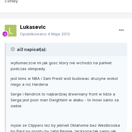
Conley
Lukasevic
Opublikowano
4 Maja 2013
ai3 napisał(a):
wytlumaczcie mi jak gosc ktory nie wchodzi na parkiet
podczas olimpiady
jest kims w NBA i Sam Presti woli budowac druzyne wokol
niego a niz Hardena
Serge i Kendrick to najbardziej drewniany front w lidze a
Serga jest poor man Dwightem w ataku - to mowi samo za
siebie
mysle ze Clippers tez by jebneli Oklahome bez Westbrooka
bo Paul po prostu by zabil Reggie Jacksona tak samo jak