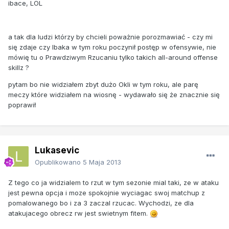
ibace, LOL
a tak dla ludzi którzy by chcieli poważnie porozmawiać - czy mi
się zdaje czy Ibaka w tym roku poczynił postęp w ofensywie, nie
mówię tu o Prawdziwym Rzucaniu tylko takich all-around offense
skillz ?
pytam bo nie widziałem zbyt dużo Okli w tym roku, ale parę
meczy które widziałem na wiosnę - wydawało się że znacznie się
poprawił
Lukasevic
Opublikowano
5 Maja 2013
Z tego co ja widzialem to rzut w tym sezonie mial taki, ze w ataku
jest pewna opcja i moze spokojnie wyciagac swoj matchup z
pomalowanego bo i za 3 zaczal rzucac. Wychodzi, ze dla
atakujacego obrecz rw jest swietnym fitem.