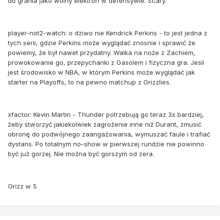
do grania jako wolny elektron w defensywie. Scary.
player-not2-watch: o dziwo nie Kendrick Perkins - to jest jedna z
tych serii, gdzie Perkins może wyglądać znosnie i sprawić że
powiemy, że był nawet przydatny. Walka na noże z Zachiem,
prowokowanie go, przepychanki z Gasolem i fizyczna gra. Jesli
jest środowisko w NBA, w którym Perkins może wyglądać jak
starter na Playoffs, to na pewno matchup z Grizzlies.
xfactor: Kevin Martin - Thunder potrzebują go teraz 3x bardziej,
żeby stworzyć jakiekolwiek zagrożenie inne niż Durant, zmusić
obronę do podwójnego zaangażowania, wymuszać faule i trafiać
dystans. Po totalnym no-show w pierwszej rundzie nie powinno
być już gorzej. Nie można być gorszym od zera.
Grizz w 5