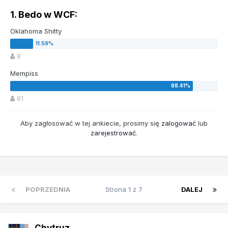
1. Bedo w WCF:
Oklahoma Shitty
8
Mempiss
61
Aby zagłosować w tej ankiecie, prosimy się
zalogować
lub
zarejestrować
.
POPRZEDNIA
Strona 1 z 7
DALEJ
Chytruz