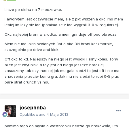
Licze po cichu na 7 meczowke.
Faworytem jest oczywiscie mem, ale z pkt widzenia okc imo mem
lepiej im lezy niz lac (pomimo ze z lac wygrali 3-0 w regularze).
Okc najlepiej broni w srodku, a mem grinduje off pod obrecza.
Mem nie ma jakis szalonych 3pt a okc 3ki broni koszmarnie,
szczegolnie po drive and kick.
Off okc to kd. Najlepszy na niego jest wysoki i silny koles. Tony
allen jest zbyt niski a tay jest od niego jeszcze bardziej
zasuszony. tak czy inaczej jak mu gala siedzi to jest off i nie ma
znaczenia przeciw komu gra. Jak mu nie siedzi to robi 0-5 plus
pare strat crunch vs hou.
josephnba
Opublikowano
4 Maja 2013
pomimo tego co mysle o westbrooku bedzie go brakowało, i to