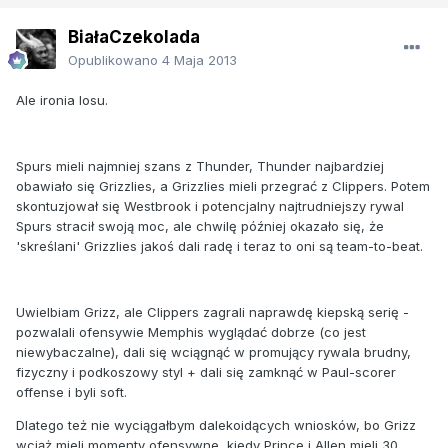
BiałaCzekolada
Opublikowano
4 Maja 2013
Ale ironia losu.
Spurs mieli najmniej szans z Thunder, Thunder najbardziej
obawiało się Grizzlies, a Grizzlies mieli przegrać z Clippers. Potem
skontuzjował się Westbrook i potencjalny najtrudniejszy rywal
Spurs stracił swoją moc, ale chwilę później okazało się, że
'skreślani' Grizzlies jakoś dali radę i teraz to oni są team-to-beat.
Uwielbiam Grizz, ale Clippers zagrali naprawdę kiepską serię -
pozwalali ofensywie Memphis wyglądać dobrze (co jest
niewybaczalne), dali się wciągnąć w promujący rywala brudny,
fizyczny i podkoszowy styl + dali się zamknąć w Paul-scorer
offense i byli soft.
Dlatego też nie wyciągałbym dalekoidących wniosków, bo Grizz
wciąż mieli momenty ofensywne, kiedy Prince i Allen mieli 30