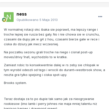
ness
Opublikowano
5 Maja 2013
W normalnej rotacji okc ibaka sie poprawil, ma lepszy range i
troche lepiej sie rusza bez galy. No i nie chowa sie w crunchu,
czasami da dupy jak w g4 z hou, czasami bierze gale w rece i
ciska do dziury jak mecz wczesniej.
Na poczatku sezonu grali troche na niego i cisnal post-up
moves/drivy 1na1, wychodzilo to w kratke.
Zamiast robic to konsekwentnie dalej w rs zeby sie chlopak w
tym wyrobil odeszli od tego i wrocili do durant+westbrook show, a
reszta gra tylko spejsing i ciska spot-upy.
Brooks system.
Teraz dostaja za to po dupie tak samo jak za nieogrywanie
rookiesow (imo lamb i perry johnes nie maja mniej talentu niz
harrison barnes i draymond green).