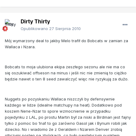
Dirty Thirty
Opublikowano
27 Sierpnia 2010
Mój wymarzony deal to jakby Melo trafił do Bobcats w zamian za
Wallaca i Nzara.
Bobcats to moja ulubiona ekipa zeszłego sezonu ale nie ma co
się oszukiwać offseson na minus i jeśli nic nie zmienią to ciężko
będzie nawet o ten 8 seed zawalczyć więc nie ryzykują za dużo.
Nuggets po pozyskaniu Wallaca niszczyli by defensywnie
każdego w lidze (idealne matchupy na heat). Dodatkowo pod
koszem Nene-Nzar to spore wzmocnienie w przypadku
pojedynku z LAL, po prostu Martin był za niski a Birdman jest fajny
tylko z pomoc bo 1na1 to go zarówno Gasol jak i Bynum robili jak
dziecko. No i wiadomo że z Geraldem i Nzarem Denver zrobią
olbrzymi postęp na zbiórkach, co było najsłabszym punktem