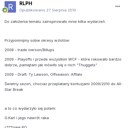
RLPH
Opublikowano
27 Sierpnia 2010
Do założenia tematu zainspirowało mnie kilka wydarzeń.
Przypomnijmy sobie okresy wzlotów:
2008 - trade Iverson/Billups
2009 - Playoffs i przede wszystkim WCF - które rokowało bardzo
dobrze, pamiętam jak mówiło się o nich "Thuggets"
2009 - Draft: Ty Lawson, Offseason: Afflalo
Świetny sezon, chociaz przeplatany kontuzjami 2009/2010 do All-
Star Break
a to co wydarzyło się potem:
G.Karl i jego nawrót raka
c***owe PO