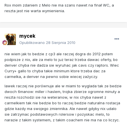
Rox moim zdaniem z Melo nie ma szans nawet na finał WC, a
reszta jest nie warta wymienienia.
mycek
Opublikowano
28 Sierpnia 2010
nie wiem jak to bedzie z cp3 ale raczej dogra do 2012 potem
podpisze z nix, ale za melo to juz teraz trzeba dawac oferty, bo
denver chyba nie dadza sie wyruhac jak cavs czy raptors. Wiec
Curry+ gallo to chyba takie minimum ktore trzeba dac za
carmelka, a denver na pewno sobie wiecej zażyczy.
lawek raczej nie porównuje ale w miami to wyglada tak ze bedzie
dwoch 6manow: miller i haslem, trojka zbierze ogromne minuty a
reszta rozchodzi sie na weteranow, w nix chyba nawet z
carmelkiem tak nie bedzie bo to raczej bedzie naturalna rostacja
gdzie kazdy ma swojego zmiennika. Ale nawet gdyby nix udalo
sie zatrzymac podstawowych rolersow i pozyskac melo, to
narazie z takim systemem, z takim coachem nie ma na co liczyc.