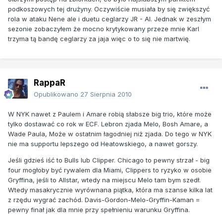
podkoszowych tej drużyny. Oczywiście musiała by się zwiększyć
rola w ataku Nene ale i duetu ceglarzy JR - Al. Jednak w zeszłym
sezonie zobaczyłem że mocno krytykowany przeze mnie Karl
trzyma tą bandę ceglarzy za jaja więc o to się nie martwię.
RappaR
Opublikowano
27 Sierpnia 2010
W NYK nawet z Paulem i Amare robią słabsze big trio, które może
tylko dostawać co rok w ECF. Lebron zjada Melo, Bosh Amare, a
Wade Paula, Może w ostatnim łagodniej niż zjada. Do tego w NYK
nie ma supportu lepszego od Heatowskiego, a nawet gorszy.
Jeśli gdzieś iść to Bulls lub Clipper. Chicago to pewny strzał - big
four mogłoby być rywalem dla Miami, Clippers to ryzyko w osobie
Gryffina, jeśli to Allstar, wtedy na miejscu Melo tam bym szedł.
Wtedy masakrycznie wyrównana piątka, która ma szanse kilka lat
z rzędu wygrać zachód. Davis-Gordon-Melo-Gryffin-Kaman =
pewny finał jak dla mnie przy spełnieniu warunku Gryffina.