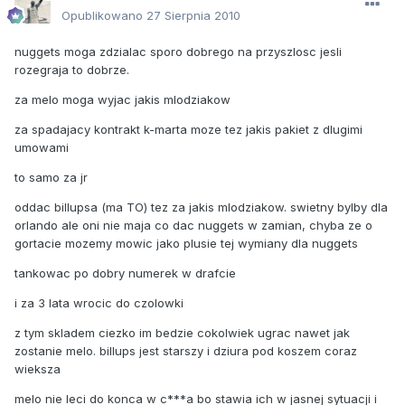
Opublikowano
27 Sierpnia 2010
nuggets moga zdzialac sporo dobrego na przyszlosc jesli
rozegraja to dobrze.
za melo moga wyjac jakis mlodziakow
za spadajacy kontrakt k-marta moze tez jakis pakiet z dlugimi
umowami
to samo za jr
oddac billupsa (ma TO) tez za jakis mlodziakow. swietny bylby dla
orlando ale oni nie maja co dac nuggets w zamian, chyba ze o
gortacie mozemy mowic jako plusie tej wymiany dla nuggets
tankowac po dobry numerek w drafcie
i za 3 lata wrocic do czolowki
z tym skladem ciezko im bedzie cokolwiek ugrac nawet jak
zostanie melo. billups jest starszy i dziura pod koszem coraz
wieksza
melo nie leci do konca w c***a bo stawia ich w jasnej sytuacji i