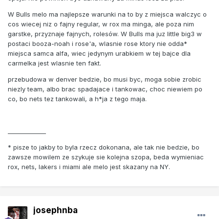
W Bulls melo ma najlepsze warunki na to by z miejsca walczyc o
cos wiecej niz o fajny regular, w rox ma minga, ale poza nim
garstke, przyznaje fajnych, rolesów. W Bulls ma juz little big3 w
postaci booza-noah i rose'a, wlasnie rose ktory nie odda*
miejsca samca alfa, wiec jedynym urabkiem w tej bajce dla
carmelka jest wlasnie ten fakt.
przebudowa w denver bedzie, bo musi byc, moga sobie zrobic
niezly team, albo brac spadajace i tankowac, choc niewiem po
co, bo nets tez tankowali, a h*ja z tego maja.
_____________
* pisze to jakby to byla rzecz dokonana, ale tak nie bedzie, bo
zawsze mowilem ze szykuje sie kolejna szopa, beda wymieniac
rox, nets, lakers i miami ale melo jest skazany na NY.
josephnba