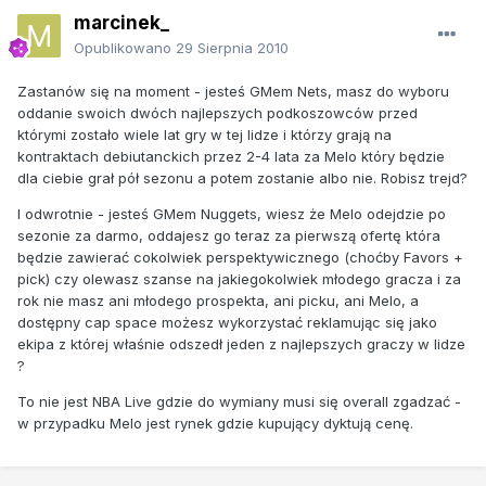
marcinek_
Opublikowano
29 Sierpnia 2010
Zastanów się na moment - jesteś GMem Nets, masz do wyboru
oddanie swoich dwóch najlepszych podkoszowców przed
którymi zostało wiele lat gry w tej lidze i którzy grają na
kontraktach debiutanckich przez 2-4 lata za Melo który będzie
dla ciebie grał pół sezonu a potem zostanie albo nie. Robisz trejd?
I odwrotnie - jesteś GMem Nuggets, wiesz że Melo odejdzie po
sezonie za darmo, oddajesz go teraz za pierwszą ofertę która
będzie zawierać cokolwiek perspektywicznego (choćby Favors +
pick) czy olewasz szanse na jakiegokolwiek młodego gracza i za
rok nie masz ani młodego prospekta, ani picku, ani Melo, a
dostępny cap space możesz wykorzystać reklamując się jako
ekipa z której właśnie odszedł jeden z najlepszych graczy w lidze
?
To nie jest NBA Live gdzie do wymiany musi się overall zgadzać -
w przypadku Melo jest rynek gdzie kupujący dyktują cenę.