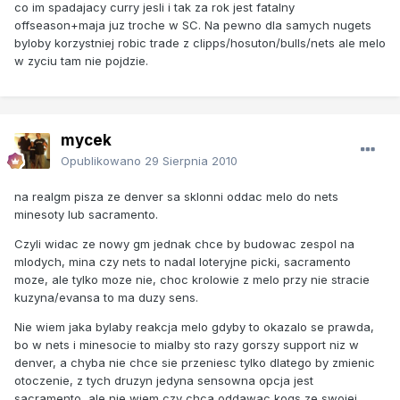
co im spadajacy curry jesli i tak za rok jest fatalny
offseason+maja juz troche w SC. Na pewno dla samych nugets
byloby korzystniej robic trade z clipps/hosuton/bulls/nets ale melo
w zyciu tam nie pojdzie.
mycek
Opublikowano
29 Sierpnia 2010
na realgm pisza ze denver sa sklonni oddac melo do nets
minesoty lub sacramento.
Czyli widac ze nowy gm jednak chce by budowac zespol na
mlodych, mina czy nets to nadal loteryjne picki, sacramento
moze, ale tylko moze nie, choc krolowie z melo przy nie stracie
kuzyna/evansa to ma duzy sens.
Nie wiem jaka bylaby reakcja melo gdyby to okazalo se prawda,
bo w nets i minesocie to mialby sto razy gorszy support niz w
denver, a chyba nie chce sie przeniesc tylko dlatego by zmienic
otoczenie, z tych druzyn jedyna sensowna opcja jest
sacramento, ale nie wiem czy chca oddawac kogs ze swojej