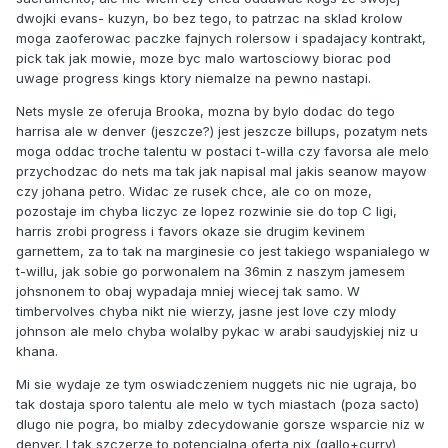
dwojki evans- kuzyn, bo bez tego, to patrzac na sklad krolow
moga zaoferowac paczke fajnych rolersow i spadajacy kontrakt,
pick tak jak mowie, moze byc malo wartosciowy biorac pod
uwage progress kings ktory niemalze na pewno nastapi.
Nets mysle ze oferuja Brooka, mozna by bylo dodac do tego
harrisa ale w denver (jeszcze?) jest jeszcze billups, pozatym nets
moga oddac troche talentu w postaci t-willa czy favorsa ale melo
przychodzac do nets ma tak jak napisal mal jakis seanow mayow
czy johana petro. Widac ze rusek chce, ale co on moze,
pozostaje im chyba liczyc ze lopez rozwinie sie do top C ligi,
harris zrobi progress i favors okaze sie drugim kevinem
garnettem, za to tak na marginesie co jest takiego wspanialego w
t-willu, jak sobie go porwonalem na 36min z naszym jamesem
johsnonem to obaj wypadaja mniej wiecej tak samo. W
timbervolves chyba nikt nie wierzy, jasne jest love czy mlody
johnson ale melo chyba wolalby pykac w arabi saudyjskiej niz u
khana.
Mi sie wydaje ze tym oswiadczeniem nuggets nic nie ugraja, bo
tak dostaja sporo talentu ale melo w tych miastach (poza sacto)
dlugo nie pogra, bo mialby zdecydowanie gorsze wsparcie niz w
denver. I tak szczerze to potencjalna oferta nix (gallo+curry)