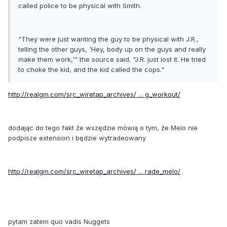
called police to be physical with Smith.
"They were just wanting the guy to be physical with J.R.,
telling the other guys, 'Hey, body up on the guys and really
make them work,'" the source said. "J.R. just lost it. He tried
to choke the kid, and the kid called the cops."
http://realgm.com/src_wiretap_archives/ ... g_workout/
dodając do tego fakt że wszędzie mówią o tym, że Melo nie
podpisze extension i będzie wytradeowany
http://realgm.com/src_wiretap_archives/ ... rade_melo/
pytam zatem quo vadis Nuggets