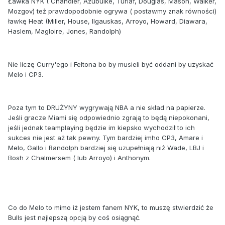
Ławka NYK ( Chandler, Azubuike, Turiaf, Douglas, Mason, Walker,
Mozgov) też prawdopodobnie ogrywa ( postawmy znak równości)
ławkę Heat (Miller, House, Ilgauskas, Arroyo, Howard, Diawara,
Haslem, Magloire, Jones, Randolph)
Nie liczę Curry'ego i Feltona bo by musieli być oddani by uzyskać
Melo i CP3.
Poza tym to DRUŻYNY wygrywają NBA a nie skład na papierze.
Jeśli gracze Miami się odpowiednio zgrają to będą niepokonani,
jeśli jednak teamplaying będzie im kiepsko wychodził to ich
sukces nie jest aż tak pewny. Tym bardziej imho CP3, Amare i
Melo, Gallo i Randolph bardziej się uzupełniają niż Wade, LBJ i
Bosh z Chalmersem ( lub Arroyo) i Anthonym.
Co do Melo to mimo iż jestem fanem NYK, to muszę stwierdzić że
Bulls jest najlepszą opcją by coś osiągnąć.