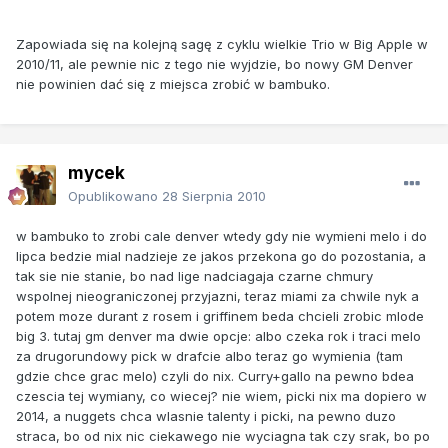
Zapowiada się na kolejną sagę z cyklu wielkie Trio w Big Apple w
2010/11, ale pewnie nic z tego nie wyjdzie, bo nowy GM Denver
nie powinien dać się z miejsca zrobić w bambuko.
mycek
Opublikowano
28 Sierpnia 2010
w bambuko to zrobi cale denver wtedy gdy nie wymieni melo i do
lipca bedzie mial nadzieje ze jakos przekona go do pozostania, a
tak sie nie stanie, bo nad lige nadciagaja czarne chmury
wspolnej nieograniczonej przyjazni, teraz miami za chwile nyk a
potem moze durant z rosem i griffinem beda chcieli zrobic mlode
big 3. tutaj gm denver ma dwie opcje: albo czeka rok i traci melo
za drugorundowy pick w drafcie albo teraz go wymienia (tam
gdzie chce grac melo) czyli do nix. Curry+gallo na pewno bdea
czescia tej wymiany, co wiecej? nie wiem, picki nix ma dopiero w
2014, a nuggets chca wlasnie talenty i picki, na pewno duzo
straca, bo od nix nic ciekawego nie wyciagna tak czy srak, bo po