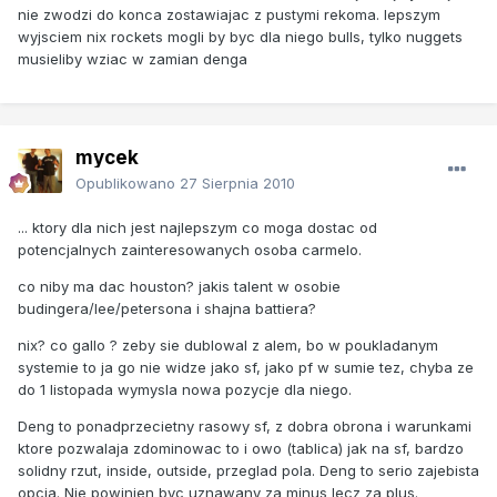
nie zwodzi do konca zostawiajac z pustymi rekoma. lepszym
wyjsciem nix rockets mogli by byc dla niego bulls, tylko nuggets
musieliby wziac w zamian denga
mycek
Opublikowano
27 Sierpnia 2010
... ktory dla nich jest najlepszym co moga dostac od
potencjalnych zainteresowanych osoba carmelo.
co niby ma dac houston? jakis talent w osobie
budingera/lee/petersona i shajna battiera?
nix? co gallo ? zeby sie dublowal z alem, bo w poukladanym
systemie to ja go nie widze jako sf, jako pf w sumie tez, chyba ze
do 1 listopada wymysla nowa pozycje dla niego.
Deng to ponadprzecietny rasowy sf, z dobra obrona i warunkami
ktore pozwalaja zdominowac to i owo (tablica) jak na sf, bardzo
solidny rzut, inside, outside, przeglad pola. Deng to serio zajebista
opcja. Nie powinien byc uznawany za minus lecz za plus.