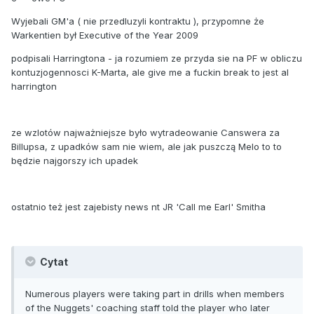
Wyjebali GM'a ( nie przedluzyli kontraktu ), przypomne że
Warkentien był Executive of the Year 2009
podpisali Harringtona - ja rozumiem ze przyda sie na PF w obliczu
kontuzjogennosci K-Marta, ale give me a fuckin break to jest al
harrington
ze wzlotów najważniejsze było wytradeowanie Canswera za
Billupsa, z upadków sam nie wiem, ale jak puszczą Melo to to
będzie najgorszy ich upadek
ostatnio też jest zajebisty news nt JR 'Call me Earl' Smitha
Cytat
Numerous players were taking part in drills when members
of the Nuggets' coaching staff told the player who later