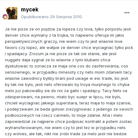
mycek
Opublikowano
29 Sierpnia 2010
Ja nie pisze ze on pojdzie za lopeza czy lova, tylko porpostu jesli
denver chce wymiany z ta trojka, to napewno oferuja im jakis
perspektywicznych graczy, nie wiem czy to jest wlasnie love
favors czy lopez, ale watpie ze denver chce wyciagnac tylko pick
i spadajacy. Zrozum ja nie pisze ze tak sie stanie, ale jesli
nuggets daja sygnal ze to wlasnie z tymi klubami chca
dyskutowac to oznacza ze maja one cos do zaoferowania, cos
sensownego, w przypadku minesoty czy nets moim zdaniem tacy
wlasnie zawodnicy byliby brani pod uwage w ew. trade, bo jesli
by tak nie bylo, jesli nets oferowalo by troya murphego to chyba
melo juz pakowalby sie do nix za gallo i spadajcy. Tacy Nets sa
zdesperowani, na pewno, mialo byc suepr w lipcu, nie bylo,
chcieli wyciagnac jakiegs superstara, teraz maja to maja szanse,
i podejrzewam ze beda gotowi zrezygnowac z jedengo ze swoich
podkoszowych na rzecz carmelo, to moje zdanie. Aha i melo
zapowiedzial ze najpierw chce podpisac kontrakt a potem zostac
wytransferowanym, nie wiem czy to jest tez w przypadku nets
czy wolves, ale tak, nikt nie zrobi trade za melo jesli nie bedzie