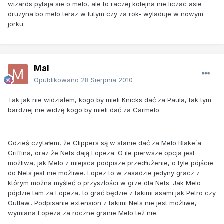
wizards pytaja sie o melo, ale to raczej kolejna nie liczac asie
druzyna bo melo teraz w lutym czy za rok- wyladuje w nowym
jorku.
Mal
Opublikowano
28 Sierpnia 2010
Tak jak nie widziałem, kogo by mieli Knicks dać za Paula, tak tym
bardziej nie widzę kogo by mieli dać za Carmelo.
Gdzieś czytałem, że Clippers są w stanie dać za Melo Blake`a
Griffina, oraz że Nets dają Lopeza. O ile pierwsze opcja jest
możliwa, jak Melo z miejsca podpisze przedłużenie, o tyle pójście
do Nets jest nie możliwe. Lopez to w zasadzie jedyny gracz z
którym można myśleć o przyszłości w grze dla Nets. Jak Melo
pójdzie tam za Lopeza, to grać będzie z takimi asami jak Petro czy
Outlaw.. Podpisanie extension z takimi Nets nie jest możliwe,
wymiana Lopeza za roczne granie Melo też nie.