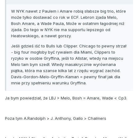
W NYK nawet z Paulem i Amare robią słabsze big trio, które
może tylko dostawać co rok w ECF. Lebron zjada Melo,
Bosh Amare, a Wade Paula, Może w ostatnim łagodniej niż
zjada. Do tego w NYK nie ma supportu lepszego od
Heatowskiego, a nawet gorszy.
Jeśli gdzieś iść to Bulls lub Clipper. Chicago to pewny strzał
- big four mogłoby być rywalem dla Miami, Clippers to
ryzyko w osobie Gryffina, jeśli to Allstar, wtedy na miejscu
Melo tam bym szedł. Wtedy masakrycznie wyrównana
piątka, która ma szanse kilka lat z rzędu wygrać zachód.
Davis-Gordon-Melo-Gryffin-Kaman = pewny finał jak dla
mnie przy spełnieniu warunku Gryffina.
Ja bym powiedział, że LBJ > Melo, Bosh = Amare, Wade < Cp3.
Poza tym A.Randolph > J. Anthony, Gallo > Chalmers