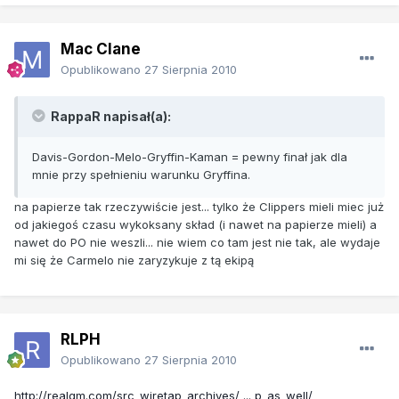
Mac Clane
Opublikowano
27 Sierpnia 2010
RappaR napisał(a):
Davis-Gordon-Melo-Gryffin-Kaman = pewny finał jak dla
mnie przy spełnieniu warunku Gryffina.
na papierze tak rzeczywiście jest... tylko że Clippers mieli miec już
od jakiegoś czasu wykoksany skład (i nawet na papierze mieli) a
nawet do PO nie weszli... nie wiem co tam jest nie tak, ale wydaje
mi się że Carmelo nie zaryzykuje z tą ekipą
RLPH
Opublikowano
27 Sierpnia 2010
http://realgm.com/src_wiretap_archives/ ... p_as_well/