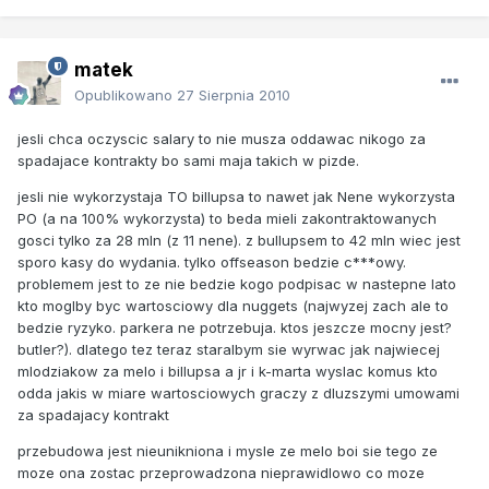
matek
Opublikowano
27 Sierpnia 2010
jesli chca oczyscic salary to nie musza oddawac nikogo za
spadajace kontrakty bo sami maja takich w pizde.
jesli nie wykorzystaja TO billupsa to nawet jak Nene wykorzysta
PO (a na 100% wykorzysta) to beda mieli zakontraktowanych
gosci tylko za 28 mln (z 11 nene). z bullupsem to 42 mln wiec jest
sporo kasy do wydania. tylko offseason bedzie c***owy.
problemem jest to ze nie bedzie kogo podpisac w nastepne lato
kto moglby byc wartosciowy dla nuggets (najwyzej zach ale to
bedzie ryzyko. parkera ne potrzebuja. ktos jeszcze mocny jest?
butler?). dlatego tez teraz staralbym sie wyrwac jak najwiecej
mlodziakow za melo i billupsa a jr i k-marta wyslac komus kto
odda jakis w miare wartosciowych graczy z dluzszymi umowami
za spadajacy kontrakt
przebudowa jest nieunikniona i mysle ze melo boi sie tego ze
moze ona zostac przeprowadzona nieprawidlowo co moze