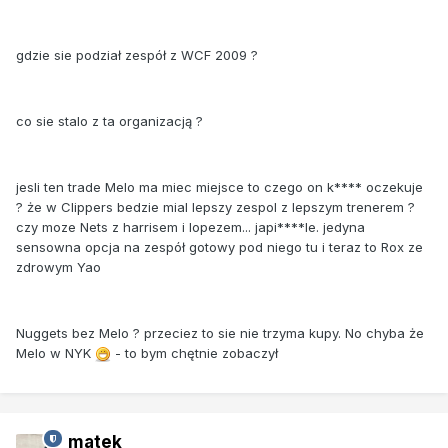
gdzie sie podział zespół z WCF 2009 ?
co sie stalo z ta organizacją ?
jesli ten trade Melo ma miec miejsce to czego on k**** oczekuje
? że w Clippers bedzie mial lepszy zespol z lepszym trenerem ?
czy moze Nets z harrisem i lopezem... japi****le. jedyna
sensowna opcja na zespół gotowy pod niego tu i teraz to Rox ze
zdrowym Yao
Nuggets bez Melo ? przeciez to sie nie trzyma kupy. No chyba że
Melo w NYK
- to bym chętnie zobaczył
matek