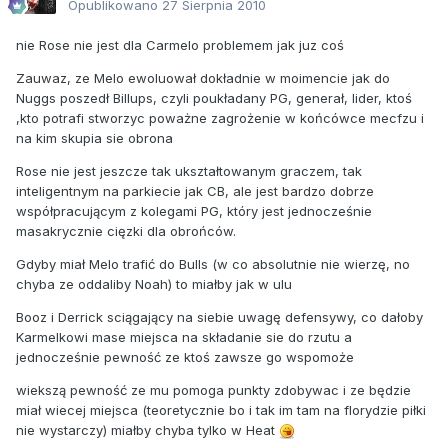
Opublikowano
27 Sierpnia 2010
nie Rose nie jest dla Carmelo problemem jak juz coś
Zauwaz, ze Melo ewoluował dokładnie w moimencie jak do
Nuggs poszedł Billups, czyli poukładany PG, generał, lider, ktoś
,kto potrafi stworzyc poważne zagrożenie w końcówce mecfzu i
na kim skupia sie obrona
Rose nie jest jeszcze tak ukształtowanym graczem, tak
inteligentnym na parkiecie jak CB, ale jest bardzo dobrze
współpracującym z kolegami PG, który jest jednocześnie
masakrycznie cięzki dla obrońców.
Gdyby miał Melo trafić do Bulls (w co absolutnie nie wierzę, no
chyba ze oddaliby Noah) to miałby jak w ulu
Booz i Derrick sciągający na siebie uwagę defensywy, co dałoby
Karmelkowi mase miejsca na składanie sie do rzutu a
jednocześnie pewność ze ktoś zawsze go wspomoże
wiekszą pewność ze mu pomoga punkty zdobywac i ze będzie
miał wiecej miejsca (teoretycznie bo i tak im tam na florydzie piłki
nie wystarczy) miałby chyba tylko w Heat