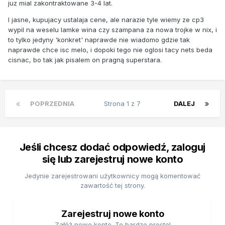
juz mial zakontraktowane 3-4 lat.
I jasne, kupujacy ustalaja cene, ale narazie tyle wiemy ze cp3
wypil na weselu lamke wina czy szampana za nowa trojke w nix, i
to tylko jedyny 'konkret' naprawde nie wiadomo gdzie tak
naprawde chce isc melo, i dopoki tego nie oglosi tacy nets beda
cisnac, bo tak jak pisalem on pragną superstara.
POPRZEDNIA
Strona 1 z 7
DALEJ
Jeśli chcesz dodać odpowiedź, zaloguj
się lub zarejestruj nowe konto
Jedynie zarejestrowani użytkownicy mogą komentować
zawartość tej strony.
Zarejestruj nowe konto
Załóż nowe konto. To bardzo proste!