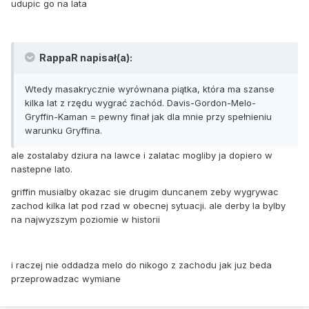
udupic go na lata
RappaR napisał(a):
Wtedy masakrycznie wyrównana piątka, która ma szanse
kilka lat z rzędu wygrać zachód. Davis-Gordon-Melo-
Gryffin-Kaman = pewny finał jak dla mnie przy spełnieniu
warunku Gryffina.
ale zostalaby dziura na lawce i zalatac mogliby ja dopiero w
nastepne lato.
griffin musialby okazac sie drugim duncanem zeby wygrywac
zachod kilka lat pod rzad w obecnej sytuacji. ale derby la bylby
na najwyzszym poziomie w historii
i raczej nie oddadza melo do nikogo z zachodu jak juz beda
przeprowadzac wymiane