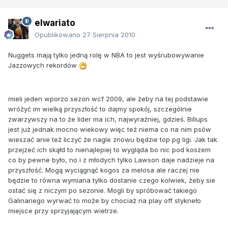
elwariato
Opublikowano
27 Sierpnia 2010
Nuggets mają tylko jedną rolę w NBA to jest wyśrubowywanie
Jazzowych rekordów
mieli jeden wporzo sezon wcf 2009, ale żeby na tej podstawie
wróżyć im wielką przyszłość to dajmy spokój, szczególnie
zwarzywszy na to że lider ma ich, najwyraźniej, gdzieś. Billups
jest już jednak mocno wiekowy więc też niema co na nim psów
wieszać anie też liczyć że nagle znowu będzie top pg ligi. Jak tak
przejzeć ich skąłd to nienajlepiej to wygląda bo nic pod koszem
co by pewne było, no i z młodych tylko Lawson daje nadzieje na
przyszłość. Mogą wyciągnąć kogos za melosa ale raczej nie
będzie to równa wymiana tylko dostanie czego kolwiek, żeby sie
ostać się z niczym po sezonie. Mogli by spróbować takiego
Galinariego wyrwać to może by chociaż na play off stykneło
miejsce przy sprzyjającym wietrze.