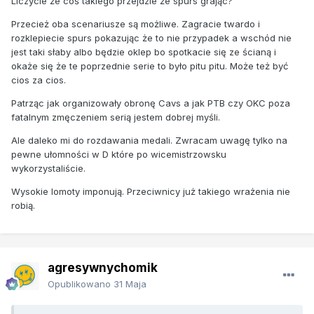
Liczycie że coś takiego przejdzie że spurs grając?
Przecież oba scenariusze są możliwe. Zagracie twardo i
rozklepiecie spurs pokazując że to nie przypadek a wschód nie
jest taki słaby albo będzie oklep bo spotkacie się ze ścianą i
okaże się że te poprzednie serie to było pitu pitu. Może też być
cios za cios.
Patrząc jak organizowały obronę Cavs a jak PTB czy OKC poza
fatalnym zmęczeniem serią jestem dobrej myśli.
Ale daleko mi do rozdawania medali. Zwracam uwagę tylko na
pewne ułomności w D które po wicemistrzowsku
wykorzystaliście.
Wysokie lomoty imponują. Przeciwnicy już takiego wrażenia nie
robią.
agresywnychomik
Opublikowano
31 Maja