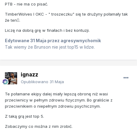
PTB - nie ma co pisać.
TimberWolves I OKC - " troszeczku" się te drużyny połamały tak
że ten🫪.
Liczę na dobrą grę w finałach i bez kontuzji.
Edytowane
31 Maja
przez agresywnychomik
Tak wiemy że Brunson nie jest top15 w lidze.
ignazz
Opublikowano
31 Maja
Te połamane ekipy dalej miały lepszą obronę niż wasi
przeciwnicy w pełnym zdrowiu fizycznym. Bo graliście z
przeciwnikiem o niepełnym zdrowiu psychicznym.
Z taką grą jest top 5.
Zobaczymy co można z nim zrobić.