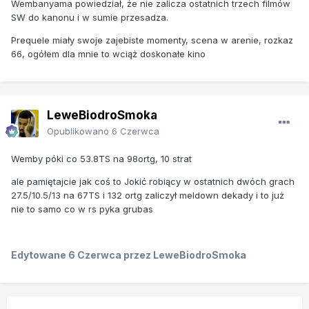
Wembanyama powiedział, że nie zalicza ostatnich trzech filmów
SW do kanonu i w sumie przesadza.
Prequele miały swoje zajebiste momenty, scena w arenie, rozkaz
66, ogółem dla mnie to wciąż doskonałe kino
LeweBiodroSmoka
Opublikowano
6 Czerwca
Wemby póki co 53.8TS na 98ortg, 10 strat
ale pamiętajcie jak coś to Jokić robiący w ostatnich dwóch grach
27.5/10.5/13 na 67TS i 132 ortg zaliczył meldown dekady i to już
nie to samo co w rs pyka grubas
Edytowane
6 Czerwca
przez LeweBiodroSmoka