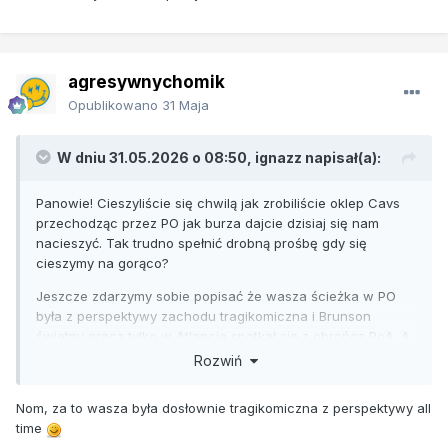
agresywnychomik
Opublikowano
31 Maja
W dniu 31.05.2026 o 08:50,
ignazz
napisał(a):
Panowie! Cieszyliście się chwilą jak zrobiliście oklep Cavs
przechodząc przez PO jak burza dajcie dzisiaj się nam
nacieszyć. Tak trudno spełnić drobną prośbę gdy się
cieszymy na gorąco?
Jeszcze zdarzymy sobie popisać że wasza ścieżka w PO
była z perspektywy zachodu tragikomiczna i Brunson
świetny gracz tylko w Atlancie spotkał się z obrońcą PoA. A
tak to sobie biegał w shortach jak po kawę do Cofeeheaven
Rozwiń
na 5 alei.
Nom, za to wasza była dosłownie tragikomiczna z perspektywy all
time