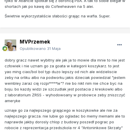
tylko w Atlancie spotkał się z obrońcą PoA. A tak to sobie biegał w
shortach jak po kawę do Cofeeheaven na 5 alei.
Świetnie wykorzystaliście słabości grając na wafla. Super.
MVPrzemek
Opublikowano
31 Maja
dobry gracz nawet wybitny ale jak ja to mowie dla mnie to nie jest
człowiek i nie uznam go za goata w kategorii koszykarz. to jest
yao ming ciao/bol bol typ duzo lepszy od nich ale widzieliscie
zeby na orliku albo na podworku jakis dzieciak powiedzial "jestem
wembley zaraz cię rozpi****le"? nie bo nikt nim nie chce byc na
boju. bo kazdy widzi ze szczudlak jest postacia z kreskowki albo
z laboratorium ZRSS - wyhodowoany w probowce zeby zniszczyć
ameryke
uznaje go za najlepszego grającego w koszykowke ale nie za
najlepszego gracza. nie lubie go ogladac bo memy memami ale to
naprawde jakby dorosly chlop z budowy poszedł pograc po
robocie z reprezentacja przedszkola nr 4 "Antoninkowe Skrzaty"