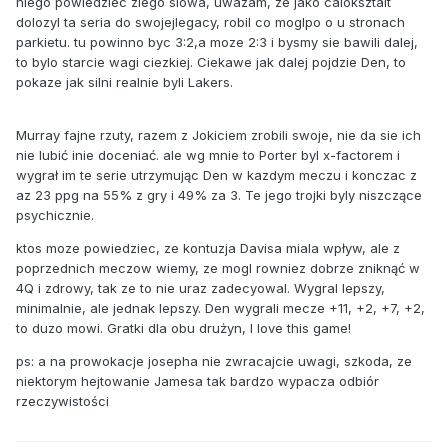
niego powiedziec zlego slowa, uwazam, ze jako caloksztalt
dolozyl ta seria do swojejlegacy, robil co moglpo o u stronach
parkietu. tu powinno byc 3:2,a moze 2:3 i bysmy sie bawili dalej,
to bylo starcie wagi ciezkiej. Ciekawe jak dalej pojdzie Den, to
pokaze jak silni realnie byli Lakers.
Murray fajne rzuty, razem z Jokiciem zrobili swoje, nie da sie ich
nie lubić inie doceniać. ale wg mnie to Porter byl x-factorem i
wygrał im te serie utrzymując Den w kazdym meczu i konczac z
az 23 ppg na 55% z gry i 49% za 3. Te jego trojki byly niszczące
psychicznie.
ktos moze powiedziec, ze kontuzja Davisa miala wpływ, ale z
poprzednich meczow wiemy, ze mogl rowniez dobrze zniknąć w
4Q i zdrowy, tak ze to nie uraz zadecyowal. Wygral lepszy,
minimalnie, ale jednak lepszy. Den wygrali mecze +11, +2, +7, +2,
to duzo mowi. Gratki dla obu drużyn, I love this game!
ps: a na prowokacje josepha nie zwracajcie uwagi, szkoda, ze
niektorym hejtowanie Jamesa tak bardzo wypacza odbiór
rzeczywistości