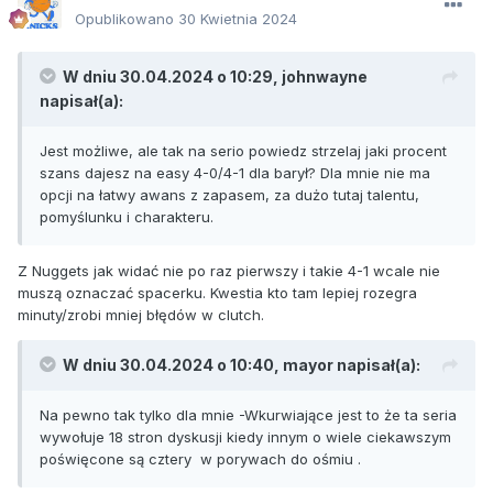
Opublikowano
30 Kwietnia 2024
W dniu 30.04.2024 o 10:29,
johnwayne
napisał(a):
Jest możliwe, ale tak na serio powiedz strzelaj jaki procent
szans dajesz na easy 4-0/4-1 dla barył? Dla mnie nie ma
opcji na łatwy awans z zapasem, za dużo tutaj talentu,
pomyślunku i charakteru.
Z Nuggets jak widać nie po raz pierwszy i takie 4-1 wcale nie
muszą oznaczać spacerku. Kwestia kto tam lepiej rozegra
minuty/zrobi mniej błędów w clutch.
W dniu 30.04.2024 o 10:40,
mayor
napisał(a):
Na pewno tak tylko dla mnie -Wkurwiające jest to że ta seria
wywołuje 18 stron dyskusji kiedy innym o wiele ciekawszym
poświęcone są cztery w porywach do ośmiu .