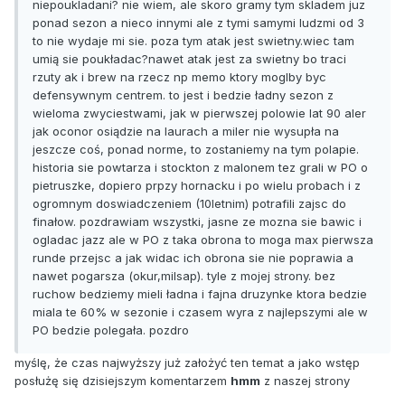
niepoukladani? nie wiem, ale skoro gramy tym skladem juz
ponad sezon a nieco innymi ale z tymi samymi ludzmi od 3
to nie wydaje mi sie. poza tym atak jest swietny.wiec tam
umią sie poukładac?nawet atak jest za swietny bo traci
rzuty ak i brew na rzecz np memo ktory moglby byc
defensywnym centrem. to jest i bedzie ładny sezon z
wieloma zwyciestwami, jak w pierwszej polowie lat 90 aler
jak oconor osiądzie na laurach a miler nie wysupła na
jeszcze coś, ponad norme, to zostaniemy na tym polapie.
historia sie powtarza i stockton z malonem tez grali w PO o
pietruszke, dopiero prpzy hornacku i po wielu probach i z
ogromnym doswiadczeniem (10letnim) potrafili zajsc do
finałow. pozdrawiam wszystki, jasne ze mozna sie bawic i
ogladac jazz ale w PO z taka obrona to moga max pierwsza
runde przejsc a jak widac ich obrona sie nie poprawia a
nawet pogarsza (okur,milsap). tyle z mojej strony. bez
ruchow bedziemy mieli ładna i fajna druzynke ktora bedzie
miala te 60% w sezonie i czasem wyra z najlepszymi ale w
PO bedzie polegała. pozdro
myślę, że czas najwyższy już założyć ten temat a jako wstęp
posłużę się dzisiejszym komentarzem
hmm
z naszej strony