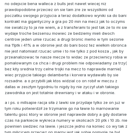
no odejscie bena walleca z bulls jest nawet wiecej niz
prawdopodobne przeciez on sie tam zre ze wszystkimi od
poczatku swojego przyjscia a teraz dodatkowo wyniki sa do bani
kontrakt ma gigantyczny a gra po 20 min na mecz jak to oczyms
nie swiatczy to ja nie wiem, a z transferami to jest tak ze to mi sie
wydaje troche bezsensu mowiec ze bedziemy mieli dwoch
centrow jeden umie rzucac a drugi bronic memo w tym sezonie
ma 11ptk i 41% a w obronie jest do bani booz tez wielkim obronca
nie jest natomiast rzucac umie i to nie tylko z pod kosza , jak by
przeanalizowac te nasze mecze to widac ze przeciwnicy robia w
pomalowanym ca chca i drugi problem nie odpowiadamy za trzy(
bez kity srednia trzy celne trojki na mecz to naprawde marnie)
wiec przyjscie takiego delamberta i korvera wydawało by sie
rozsadne. a o przybilli jak ktos widzial co on robił w meczu z
dallas w zeszłym tygodniu to nigdy by nie zyczył utah takiego
zawodnika on jest totalnie drewniany i w ataku i w obronie.
a i ps. o millsapie racja siła z lawki sie przydaje tylko ze on juz w
tym roku potwierdził ze trzymanie go na ławie to marnowanie
talentu gosc ktory w obronie jest naprawde dobry a gdy dostanie
czas na parkiecie wykreca numery w okolicach 20 ptk i 10 zb. nie
powinien siedziec na lawie. i jeszcze jedno na koniec co wy tak z
tym milicicem przeciez on marny jest jak sobie pomysle ze byl