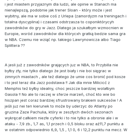
i jest miastem przyjaznym dla ludzi, ale opinie w Stanach ma
nienajlepszą, podobnie jak trener Sloan - który może i jest
wybitny, ale ma w sobie coś z Urlepa (zamordyzm na treningach i
totalna dyscyplina) i czasami odstrzasza to coponiktórycyh
zawodników do gry w Jazz. Dlatego ja szukałbym wzmocnien w
Europie, wsród zawodników dla którycxh gratką bedzie sama gra
w NBA. Czemu nie wziąć np. takiego Lawrynowicza albo Tiago
Splittera ??
A jesli już z zawodników grających juz w NBA, to Przybilla nie
byłby zły, nie tylko dlatego że jest biały i nie boi sięgrac w
zimnych miastach , ale też dlatego że umie cos bronić pod kosze
i to jest teraz dla Jazz podstawa !! Jak dla mnie Milicicć z
Memphis też byłby idealny, choc jeszcze bardziej wolałbym
Gasola !! No ale to raczej w sferze marzeń, choć kto wie bo
hiszpan jest coraz bardziej sfrustrowany brakiem sukcesów ! A
jeśli juz nei ten kierunek to może by uderzyc do Atlanty po
gruzina Zaze Pachulia, który w zeszłych dwóch sezonach
wykręcał całkiem niezłe cyferki i to nie tylko a obronie ale i w
ataku - 7,9 zb., 1,7 as, 1,1 przech i 0,5 bloku oraz aż11,7 punktu a
w ostatnim odpowiednio 6,9, 1,5 , 1,1 0, 6 i 12,2 punktu na mecz. W