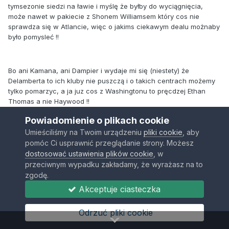
tymsezonie siedzi na ławie i myślę że byłby do wyciągnięcia,
może nawet w pakiecie z Shonem Williamsem który cos nie
sprawdza się w Atlancie, więc o jakims ciekawym dealu możnaby
było pomysleć !!
Bo ani Kamana, ani Dampier i wydaje mi się (niestety) że
Delamberta to ich kluby nie puszczą i o takich centrach możemy
tylko pomarzyc, a ja juz cos z Washingtonu to pręcdzej Ethan
Thomas a nie Haywood !!
Powiadomienie o plikach cookie
Umieściliśmy na Twoim urządzeniu
pliki cookie
, aby
pomóc Ci usprawnić przeglądanie strony. Możesz
elwariato
dostosować ustawienia plików cookie
, w
Opublikowano
12 Grudnia 2007
przeciwnym wypadku zakładamy, że wyrażasz na to
zgodę.
wziazc takiego splitera to by był na pewno dobry ruch tylko ze z
Akceptuje ciasteczka
tym angarzem gosci z europy jest problem bo kluby nba maja
tylko mozliwość wykupu kontraktu za max 500 tys $ dlatego te
przenosiny tych typów trwaja zazwyczaj tak długo. a co do
Odrzuć pliki cookie
sloana zamordysty no to pewnie troche prawda( troche mowie