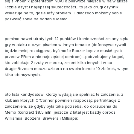
się z Phoenix (potentatem NBA) o pierwsze miejsce w największej
liczbie asyst i najlepszej skuteczności....to jako drugi czynnik
wskazuje na to, gdzie leży problem....i dlaczego możemy sobie
pozwolić sobie na oddanie Memo
pomimo nawet utraty tych 12 punktów i konieczności zmiany stylu
gry w ataku o czym pisałem w innym temacie (defensywa rywali
będzie mniej rozciągana, być może Boozer będzie musiał grać
przeciw PFom a nie najczęściej centrom)....potrzebujemy kogoś,
kto zablokuje 2 rzuty w meczu, zmieni kilka innych i w co
drugim/trzecim meczu uzbiera na swoim koncie 10 zbiórek, w tym
kilka ofensywnych...
oto lista kandydatów, którzy wydają sie spełniać te założenia, z
klubami których O'Connor powinien rozpocząć pertraktacje z
założeniem, że gdyby była taka potrzeba, do dorzucenia do
Memo (kontrakt $8,5 mln, jeszcze 2 lata) jest każdy oprócz
Williamsa, Boozera, Brewera i Millsapa: