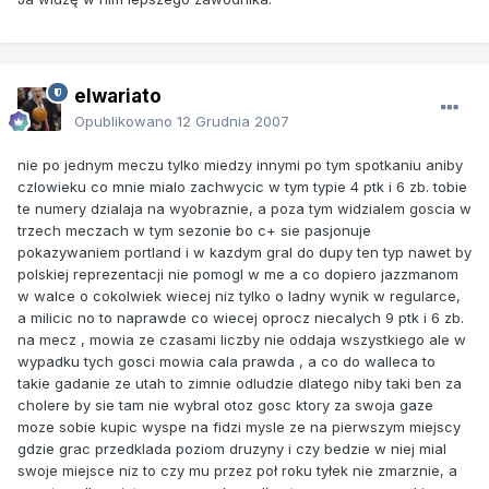
elwariato
Opublikowano
12 Grudnia 2007
nie po jednym meczu tylko miedzy innymi po tym spotkaniu aniby
czlowieku co mnie mialo zachwycic w tym typie 4 ptk i 6 zb. tobie
te numery dzialaja na wyobraznie, a poza tym widzialem goscia w
trzech meczach w tym sezonie bo c+ sie pasjonuje
pokazywaniem portland i w kazdym gral do dupy ten typ nawet by
polskiej reprezentacji nie pomogl w me a co dopiero jazzmanom
w walce o cokolwiek wiecej niz tylko o ladny wynik w regularce,
a milicic no to naprawde co wiecej oprocz niecalych 9 ptk i 6 zb.
na mecz , mowia ze czasami liczby nie oddaja wszystkiego ale w
wypadku tych gosci mowia cala prawda , a co do walleca to
takie gadanie ze utah to zimnie odludzie dlatego niby taki ben za
cholere by sie tam nie wybral otoz gosc ktory za swoja gaze
moze sobie kupic wyspe na fidzi mysle ze na pierwszym miejscy
gdzie grac przedklada poziom druzyny i czy bedzie w niej mial
swoje miejsce niz to czy mu przez poł roku tyłek nie zmarznie, a