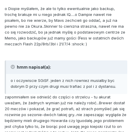
o Diopie myślałem, że ale to tylko ewentualnie jako backup,
trochę brakuje mi u niego jednak IQ.....o Dampie nawet nie
pisałem, bo nie wierze, by Mavs zechcieli go oddać, a już na
pewno nie za Okura..Skinner to cienizna straszna, nawet nie ma
co się rozwodzić, bo ja jednak myślę o podstawowym centrze ze
Memo, jako backupów już mamy gości (Fess w ostatnich dwóch
meczach Flash 22p/8rb/3bl i 21/7/4 :shock: )
hmm napisał(a):
o i oczywiscie SGiSF. jeden z nich rowniez musialby byc
dobrym D przy czym drugi musi trafiac z pol i z dystansu.
zapomniałem sie odnieść do części o strzelcu - tu akurat
uważam, że żadnych wymian już nie należy robić...Brewer dostał
20 meczów i pokazał, że grać potrafi, aż strach pomyśleć jak się
rozwinie po sezonie-dwóch takiej gry...nie zapeszając wygląda że
będziemy mieli drugiego Howarda czy Iguodalę..jego problemem
jest chyba tylko to, że biorąc pod uwagę jego kiepski rzut to on