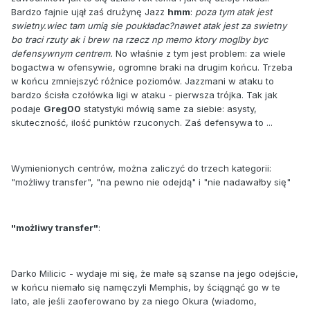
Bardzo fajnie ujął zaś drużynę Jazz
hmm
:
poza tym atak jest
swietny.wiec tam umią sie poukładac?nawet atak jest za swietny
bo traci rzuty ak i brew na rzecz np memo ktory moglby byc
defensywnym centrem.
No właśnie z tym jest problem: za wiele
bogactwa w ofensywie, ogromne braki na drugim końcu. Trzeba
w końcu zmniejszyć różnice poziomów. Jazzmani w ataku to
bardzo ścisła czołówka ligi w ataku - pierwsza trójka. Tak jak
podaje
Greg00
statystyki mówią same za siebie: asysty,
skuteczność, ilość punktów rzuconych. Zaś defensywa to ...
Wymienionych centrów, można zaliczyć do trzech kategorii:
"możliwy transfer", "na pewno nie odejdą" i "nie nadawałby się"
"możliwy transfer"
:
Darko Milicic - wydaje mi się, że małe są szanse na jego odejście,
w końcu niemało się namęczyli Memphis, by ściągnąć go w te
lato, ale jeśli zaoferowano by za niego Okura (wiadomo,