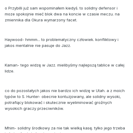
o Przybilli już sam wspominałem kiedyś. to solidny defensor i
moze spokojnie mieć blok dwa na koncie w czasie meczu. na
zmiennika dla Okura wymarzony facet.
Haywood- hmmm... to problematyczny człowiek. konfliktowy i
jakos mentalnie nie pasuje do Jazz.
Kaman- tego widzę w Jazz. mielibyśmy najlepszą tablice w całej
lidze.
co do pozostałych jakos nie bardzo ich widzę w Utah. a z moich
typów to S. Hunter- obecnie kontuzjowany, ale solidny wysoki,
potrafiący blokować i skutecznie wyeliminować groźnych
wysokich graczy przeciwników.
Mhim- solidny środkowy za nie tak wielką kasę. tylko jego trzeba