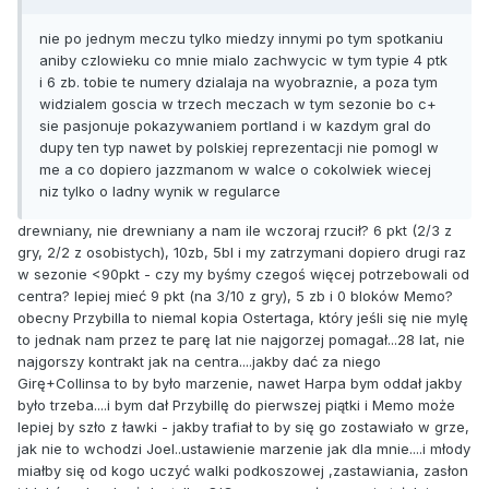
nie po jednym meczu tylko miedzy innymi po tym spotkaniu
aniby czlowieku co mnie mialo zachwycic w tym typie 4 ptk
i 6 zb. tobie te numery dzialaja na wyobraznie, a poza tym
widzialem goscia w trzech meczach w tym sezonie bo c+
sie pasjonuje pokazywaniem portland i w kazdym gral do
dupy ten typ nawet by polskiej reprezentacji nie pomogl w
me a co dopiero jazzmanom w walce o cokolwiek wiecej
niz tylko o ladny wynik w regularce
drewniany, nie drewniany a nam ile wczoraj rzucił? 6 pkt (2/3 z
gry, 2/2 z osobistych), 10zb, 5bl i my zatrzymani dopiero drugi raz
w sezonie <90pkt - czy my byśmy czegoś więcej potrzebowali od
centra? lepiej mieć 9 pkt (na 3/10 z gry), 5 zb i 0 bloków Memo?
obecny Przybilla to niemal kopia Ostertaga, który jeśli się nie mylę
to jednak nam przez te parę lat nie najgorzej pomagał...28 lat, nie
najgorszy kontrakt jak na centra....jakby dać za niego
Girę+Collinsa to by było marzenie, nawet Harpa bym oddał jakby
było trzeba....i bym dał Przybillę do pierwszej piątki i Memo może
lepiej by szło z ławki - jakby trafiał to by się go zostawiało w grze,
jak nie to wchodzi Joel..ustawienie marzenie jak dla mnie....i młody
miałby się od kogo uczyć walki podkoszowej ,zastawiania, zasłon