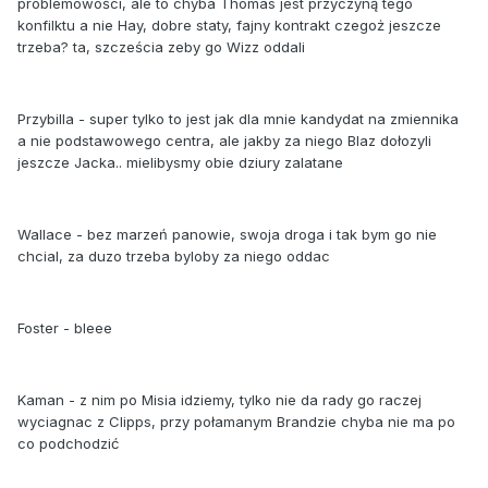
problemowości, ale to chyba Thomas jest przyczyną tego
konfilktu a nie Hay, dobre staty, fajny kontrakt czegoż jeszcze
trzeba? ta, szcześcia zeby go Wizz oddali
Przybilla - super tylko to jest jak dla mnie kandydat na zmiennika
a nie podstawowego centra, ale jakby za niego Blaz dołozyli
jeszcze Jacka.. mielibysmy obie dziury zalatane
Wallace - bez marzeń panowie, swoja droga i tak bym go nie
chcial, za duzo trzeba byloby za niego oddac
Foster - bleee
Kaman - z nim po Misia idziemy, tylko nie da rady go raczej
wyciagnac z Clipps, przy połamanym Brandzie chyba nie ma po
co podchodzić