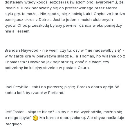
dostajemy wtedy kogoś jeszcze) i uświadomiono Iavaroniemu, że
idealnie Turek nadawałby się do preferowanego przez Marca
stylu gry, to może... Nie zgodzę się z opinią
Luki
. Chyba za bardzo
pamiętasz okres z Detroit. Jest to jeden z moich ulubionych
typów. Choć przeszkodą byłaby pewnie różnica wieku pomiędzy
nim a Fessem.
Brandan Haywood - nie wiem czy tu, czy w "nie nadawałby się" -
w Wizards gra w pierwszym składzie... a Thomas, no właśnie co z
Thomasem? Haywood jak najbardziej, choć nie wiem czy
potrzebny im kolejny strzelec w postaci Okura.
Joel Przybilla - tak i na pierwszą piątkę. Bardzo dobra opcja. W
końcu kotś by rzucał w Portland.
Jeff Foster - skąd te bleee? Jakby nic nie wychodziło, można się
o niego spytać
Ma bardzo dobrą zbiórkę. Ale chyba naśladuje
Reggiego.