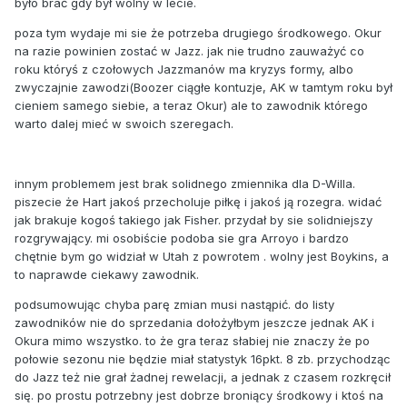
było brać gdy był wolny w lecie.
poza tym wydaje mi sie że potrzeba drugiego środkowego. Okur
na razie powinien zostać w Jazz. jak nie trudno zauważyć co
roku któryś z czołowych Jazzmanów ma kryzys formy, albo
zwyczajnie zawodzi(Boozer ciągłe kontuzje, AK w tamtym roku był
cieniem samego siebie, a teraz Okur) ale to zawodnik którego
warto dalej mieć w swoich szeregach.
innym problemem jest brak solidnego zmiennika dla D-Willa.
piszecie że Hart jakoś przecholuje piłkę i jakoś ją rozegra. widać
jak brakuje kogoś takiego jak Fisher. przydał by sie solidniejszy
rozgrywający. mi osobiście podoba sie gra Arroyo i bardzo
chętnie bym go widział w Utah z powrotem . wolny jest Boykins, a
to naprawde ciekawy zawodnik.
podsumowując chyba parę zmian musi nastąpić. do listy
zawodników nie do sprzedania dołożyłbym jeszcze jednak AK i
Okura mimo wszystko. to że gra teraz słabiej nie znaczy że po
połowie sezonu nie będzie miał statystyk 16pkt. 8 zb. przychodząc
do Jazz też nie grał żadnej rewelacji, a jednak z czasem rozkręcił
się. po prostu potrzebny jest dobrze broniący środkowy i ktoś na