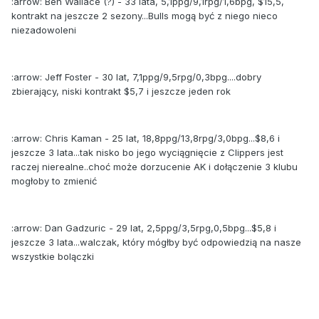
:arrow: Ben Wallace (?) - 33 lata, 5,1ppg/9,1rpg/1,6bpg, $15,5,
kontrakt na jeszcze 2 sezony...Bulls mogą być z niego nieco
niezadowoleni
:arrow: Jeff Foster - 30 lat, 7,1ppg/9,5rpg/0,3bpg....dobry
zbierający, niski kontrakt $5,7 i jeszcze jeden rok
:arrow: Chris Kaman - 25 lat, 18,8ppg/13,8rpg/3,0bpg...$8,6 i
jeszcze 3 lata...tak nisko bo jego wyciągnięcie z Clippers jest
raczej nierealne..choć może dorzucenie AK i dołączenie 3 klubu
mogłoby to zmienić
:arrow: Dan Gadzuric - 29 lat, 2,5ppg/3,5rpg,0,5bpg...$5,8 i
jeszcze 3 lata...walczak, który mógłby być odpowiedzią na nasze
wszystkie bolączki