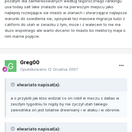
pozatym dla zainteresowanych według tegorocznego rankingu
usa today salt lake znalazło sie na pierwszym miejscu jako
najlepiej rozwijające sie miasto w stanach i stwarzające najlepsze
warunki do osiedlenia sie, opisywali tez masowa migracja ludzi z
californi do utah w zwiazku z tym, moze i z walecem to nie ma
duzo wspolnego ale warto docenic to miasto bo niektorzy maja o
nim marne pojęcie.
Greg00
Opublikowano
12 Grudnia 2007
elwariato napisał(a):
a o przybilli jak ktos widzial co on robił w meczu z dallas w
zeszłym tygodniu to nigdy by nie zyczył utah takiego
zawodnika on jest totalnie drewniany i w ataku i w obronie.
elwariato napisał(a):