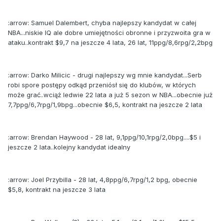
:arrow: Samuel Dalembert, chyba najlepszy kandydat w całej
NBA...niskie IQ ale dobre umiejętności obronne i przyzwoita gra w
ataku..kontrakt $9,7 na jeszcze 4 lata, 26 lat, 11ppg/8,6rpg/2,2bpg
:arrow: Darko Milicic - drugi najlepszy wg mnie kandydat...Serb
robi spore postępy odkąd przeniósł się do klubów, w których
może grać..wciąż ledwie 22 lata a już 5 sezon w NBA...obecnie już
7,7ppg/6,7rpg/1,9bpg...obecnie $6,5, kontrakt na jeszcze 2 lata
:arrow: Brendan Haywood - 28 lat, 9,1ppg/10,1rpg/2,0bpg....$5 i
jeszcze 2 lata..kolejny kandydat idealny
:arrow: Joel Przybilla - 28 lat, 4,8ppg/6,7rpg/1,2 bpg, obecnie
$5,8, kontrakt na jeszcze 3 lata