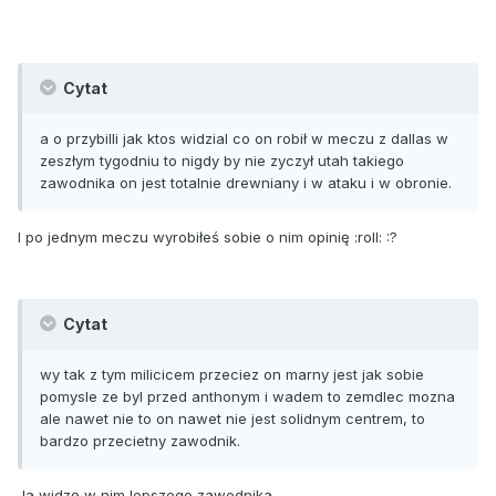
Cytat
a o przybilli jak ktos widzial co on robił w meczu z dallas w
zeszłym tygodniu to nigdy by nie zyczył utah takiego
zawodnika on jest totalnie drewniany i w ataku i w obronie.
I po jednym meczu wyrobiłeś sobie o nim opinię :roll: :?
Cytat
wy tak z tym milicicem przeciez on marny jest jak sobie
pomysle ze byl przed anthonym i wadem to zemdlec mozna
ale nawet nie to on nawet nie jest solidnym centrem, to
bardzo przecietny zawodnik.
Ja widzę w nim lepszego zawodnika.