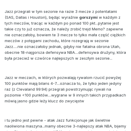
Jazz przegrali w tym sezonie na razie 3 mecze z potentatami
(SAS, Dallas i Houston), będąc wyraźnie
gorszymi
w każdym z
tych meczów, tracąc w każdym po ponad 100 pkt...pytanie jest
takie czy to już oznacza, że należy zrobić trejd Memo? zapewne
nie oznaczałoby, bowiem te 3 mecze to tylko mała część ciężkich
meczów z potęgami zachodu, które rozegrają w sezonie
Jazz.....nie oznaczałoby jednak, gdyby nie fatalna obrona Utah,
obecnie 18-najgorsza defensywa NBA....defensywa drużyny, która
była przecież w czwórce najlepszych w zeszłym sezonie...
Jazz w meczach, w których pozwalają rywalom rzucić powyżej
100 punktów mają bilans 4-7....oznacza to, że tylko jeden jedyny
raz (z Clevaland 99:94) przegrali powstrzymując rywali na
poziomie <100 punktów....wygrane w 9 innych takich przypadkach
mówią jasno gdzie leży klucz do zwycięstw
i tu jedno jest pewne - atak Jazz funkcjonuje jak świetnie
naoliwiona maszyna...mamy obecnie 3-najlepszy atak NBA, bijemy