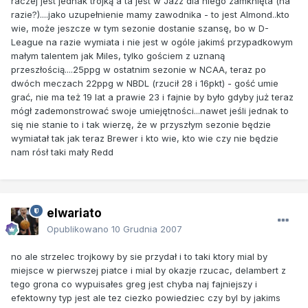
raczej jest jednak trójką a ta jest w Jazz dla niego zamknięta (na
razie?)....jako uzupełnienie mamy zawodnika - to jest Almond..kto
wie, może jeszcze w tym sezonie dostanie szansę, bo w D-
League na razie wymiata i nie jest w ogóle jakimś przypadkowym
małym talentem jak Miles, tylko gościem z uznaną
przeszłością....25ppg w ostatnim sezonie w NCAA, teraz po
dwóch meczach 22ppg w NBDL (rzucił 28 i 16pkt) - gość umie
grać, nie ma też 19 lat a prawie 23 i fajnie by było gdyby już teraz
mógł zademonstrować swoje umiejętności...nawet jeśli jednak to
się nie stanie to i tak wierzę, że w przyszłym sezonie będzie
wymiatał tak jak teraz Brewer i kto wie, kto wie czy nie będzie
nam rósł taki mały Redd
elwariato
Opublikowano
10 Grudnia 2007
no ale strzelec trojkowy by sie przydał i to taki ktory mial by
miejsce w pierwszej piatce i mial by okazje rzucac, delambert z
tego grona co wypuisałes greg jest chyba naj fajniejszy i
efektowny typ jest ale tez ciezko powiedziec czy byl by jakims