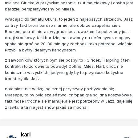
miejsce Giricka w przyszłym sezonie. rzut ma ciekawy i chyba jest
bardziej perspektywiczny od Milesa.
wracajac do tematu Okura, to jeden z najlepszych strzelców Jazz
za trzy. fakt broni bardzo marnie, ale dobrze uzupełnia sie z
Boozem, potrafi nieraz wygrać mecz. uważam że potrzebny jest
drugi środkowy, taki bardziej nastawiony na defensywe, mogący
spokojnie grać po 20-30 min gdy zachodzi taka potrzeba. właśnie
Przybilla byłby idealnym kandydatem.
z zawodników których bym sie pozbył to : Giricek, Harpring ( ten
kontrakt i to zdrowie to powody) Collins, Miles, Hart. choć nie
koniecznie wszystkich, jedynie gdy by to przyniosło kożystne
transfery dla Jazz.
natomiast nie widzę logicznej przyczyny pozbywania się
Milasapa, to by było szaleństwo. chłopak gra solidna koszykówke.
fakt moze i troche sie marnuje,ale jest potrzebny w Jazz. daje siłę
z ławki, a ta nie jest znów jakaś za mocna.
karl