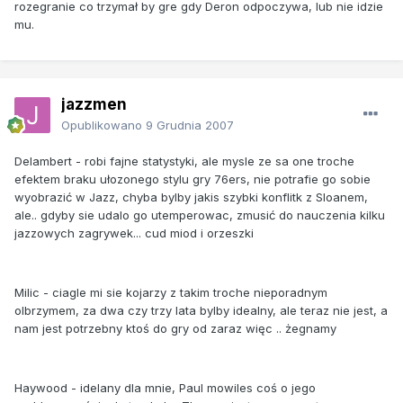
rozegranie co trzymał by gre gdy Deron odpoczywa, lub nie idzie
mu.
jazzmen
Opublikowano
9 Grudnia 2007
Delambert - robi fajne statystyki, ale mysle ze sa one troche
efektem braku ułozonego stylu gry 76ers, nie potrafie go sobie
wyobrazić w Jazz, chyba bylby jakis szybki konflitk z Sloanem,
ale.. gdyby sie udalo go utemperowac, zmusić do nauczenia kilku
jazzowych zagrywek... cud miod i orzeszki
Milic - ciagle mi sie kojarzy z takim troche nieporadnym
olbrzymem, za dwa czy trzy lata bylby idealny, ale teraz nie jest, a
nam jest potrzebny ktoś do gry od zaraz więc .. żegnamy
Haywood - idelany dla mnie, Paul mowiles coś o jego