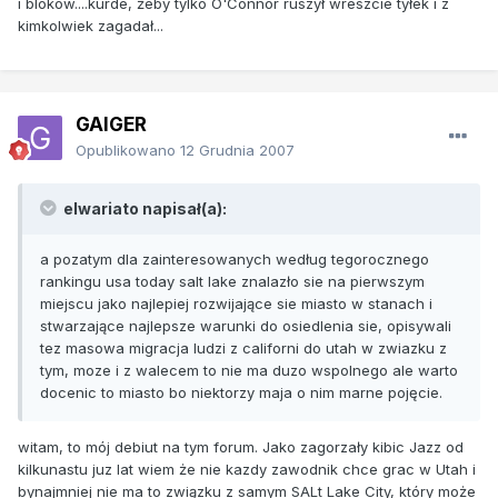
i bloków....kurde, żeby tylko O'Connor ruszył wreszcie tyłek i z
kimkolwiek zagadał...
GAIGER
Opublikowano
12 Grudnia 2007
elwariato napisał(a):
a pozatym dla zainteresowanych według tegorocznego
rankingu usa today salt lake znalazło sie na pierwszym
miejscu jako najlepiej rozwijające sie miasto w stanach i
stwarzające najlepsze warunki do osiedlenia sie, opisywali
tez masowa migracja ludzi z californi do utah w zwiazku z
tym, moze i z walecem to nie ma duzo wspolnego ale warto
docenic to miasto bo niektorzy maja o nim marne pojęcie.
witam, to mój debiut na tym forum. Jako zagorzały kibic Jazz od
kilkunastu juz lat wiem że nie kazdy zawodnik chce grac w Utah i
bynajmniej nie ma to związku z samym SALt Lake City, który może