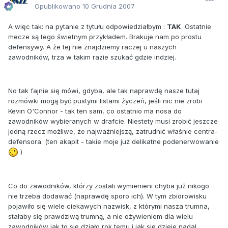
Opublikowano
10 Grudnia 2007
A więc tak: na pytanie z tytułu odpowiedziałbym :
TAK
. Ostatnie
mecze są tego świetnym przykładem. Brakuje nam po prostu
defensywy. A że tej nie znajdziemy raczej u naszych
zawodników, trza w takim razie szukać gdzie indziej.
No tak fajnie się mówi, gdyba, ale tak naprawdę nasze tutaj
rozmówki mogą być pustymi listami życzeń, jeśli nic nie zrobi
Kevin O'Connor - tak ten sam, co ostatnio ma nosa do
zawodników wybieranych w drafcie. Niestety musi zrobić jeszcze
jedną rzecz możliwe, że najważniejszą, zatrudnić właśnie centra-
defensora. (ten akapit - takie moje już delikatne podenerwowanie
)
Co do zawodników, którzy zostali wymienieni chyba już nikogo
nie trzeba dodawać (naprawdę sporo ich). W tym zbiorowisku
pojawiło się wiele ciekawych nazwisk, z którymi nasza trumna,
stałaby się prawdziwą trumną, a nie ożywieniem dla wielu
zawodników jak to się działo rok temu i jak się dzieje nadal.