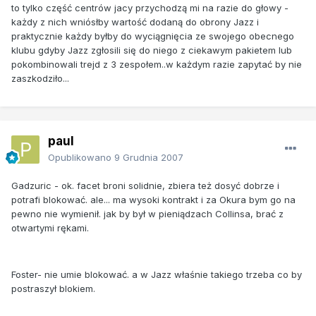
to tylko część centrów jacy przychodzą mi na razie do głowy -
każdy z nich wniósłby wartość dodaną do obrony Jazz i
praktycznie każdy byłby do wyciągnięcia ze swojego obecnego
klubu gdyby Jazz zgłosili się do niego z ciekawym pakietem lub
pokombinowali trejd z 3 zespołem..w każdym razie zapytać by nie
zaszkodziło...
paul
Opublikowano
9 Grudnia 2007
Gadzuric - ok. facet broni solidnie, zbiera też dosyć dobrze i
potrafi blokować. ale... ma wysoki kontrakt i za Okura bym go na
pewno nie wymienił. jak by był w pieniądzach Collinsa, brać z
otwartymi rękami.
Foster- nie umie blokować. a w Jazz właśnie takiego trzeba co by
postraszył blokiem.