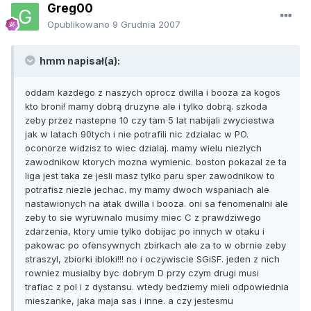
Greg00
Opublikowano
9 Grudnia 2007
hmm napisał(a):
oddam kazdego z naszych oprocz dwilla i booza za kogos
kto broni! mamy dobrą druzyne ale i tylko dobrą. szkoda
zeby przez nastepne 10 czy tam 5 lat nabijali zwyciestwa
jak w latach 90tych i nie potrafili nic zdzialac w PO.
oconorze widzisz to wiec dzialaj. mamy wielu niezlych
zawodnikow ktorych mozna wymienic. boston pokazal ze ta
liga jest taka ze jesli masz tylko paru sper zawodnikow to
potrafisz niezle jechac. my mamy dwoch wspaniach ale
nastawionych na atak dwilla i booza. oni sa fenomenalni ale
zeby to sie wyruwnalo musimy miec C z prawdziwego
zdarzenia, ktory umie tylko dobijac po innych w otaku i
pakowac po ofensywnych zbirkach ale za to w obrnie zeby
straszyl, zbiorki ibloki!!! no i oczywiscie SGiSF. jeden z nich
rowniez musialby byc dobrym D przy czym drugi musi
trafiac z pol i z dystansu. wtedy bedziemy mieli odpowiednia
mieszanke, jaka maja sas i inne. a czy jestesmu