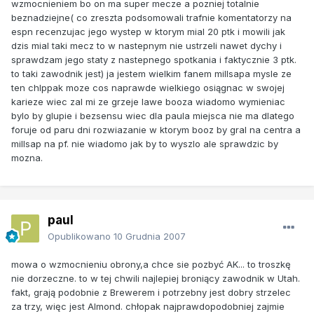
wzmocnieniem bo on ma super mecze a pozniej totalnie
beznadziejne( co zreszta podsomowali trafnie komentatorzy na
espn recenzujac jego wystep w ktorym mial 20 ptk i mowili jak
dzis mial taki mecz to w nastepnym nie ustrzeli nawet dychy i
sprawdzam jego staty z nastepnego spotkania i faktycznie 3 ptk.
to taki zawodnik jest) ja jestem wielkim fanem millsapa mysle ze
ten chlppak moze cos naprawde wielkiego osiągnac w swojej
karieze wiec zal mi ze grzeje lawe booza wiadomo wymieniac
bylo by glupie i bezsensu wiec dla paula miejsca nie ma dlatego
foruje od paru dni rozwiazanie w ktorym booz by gral na centra a
millsap na pf. nie wiadomo jak by to wyszlo ale sprawdzic by
mozna.
paul
Opublikowano
10 Grudnia 2007
mowa o wzmocnieniu obrony,a chce sie pozbyć AK... to troszkę
nie dorzeczne. to w tej chwili najlepiej broniący zawodnik w Utah.
fakt, grają podobnie z Brewerem i potrzebny jest dobry strzelec
za trzy, więc jest Almond. chłopak najprawdopodobniej zajmie