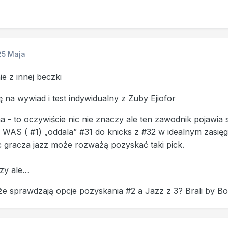
25 Maja
ie z innej beczki
ię na wywiad i test indywidualny z Zuby Ejiofor
a - to oczywiście nic nie znaczy ale ten zawodnik pojawia
że WAS ( #1) „oddala” #31 do knicks z #32 w idealnym zasięg
ąc gracza jazz może rozważą pozyskać taki pick.
czy ale…
 sprawdzają opcje pozyskania #2 a Jazz z 3? Brali by B