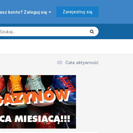
Zarejestruj się
asz konto? Zaloguj się
Cała aktywność