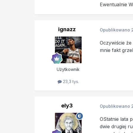
Ewentualnie W
ignazz
Opublikowano
Oczywiście że 
mnie fakt grze
Użytkownik
23,3 tys.
ely3
Opublikowano
OStatnie lata 
dwie drugiej r