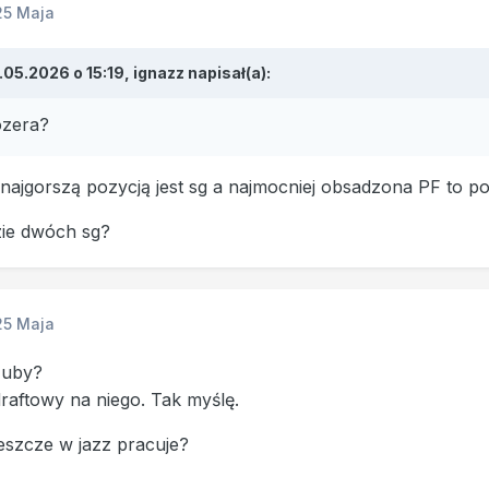
25 Maja
.05.2026 o 15:19,
ignazz
napisał(a):
ozera?
najgorszą pozycją jest sg a najmocniej obsadzona PF to p
zie dwóch sg?
25 Maja
 Zuby?
 draftowy na niego. Tak myślę.
eszcze w jazz pracuje?