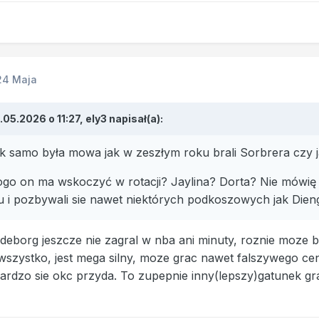
24 Maja
.05.2026 o 11:27,
ely3
napisał(a):
ak samo była mowa jak w zeszłym roku brali Sorbrera czy 
ogo on ma wskoczyć w rotacji? Jaylina? Dorta? Nie mówię 
du i pozbywali sie nawet niektórych podkoszowych jak Dien
deborg jeszcze nie zagral w nba ani minuty, roznie moze być
 wszystko, jest mega silny, moze grac nawet falszywego cen
bardzo sie okc przyda. To zupepnie inny(lepszy)gatunek g