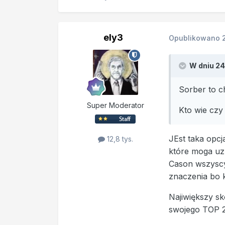
ely3
Opublikowano
W dniu 24
Sorber to c
Super Moderator
Kto wie czy
JEst taka opcj
12,8 tys.
które moga uzu
Cason wszyscy 
znaczenia bo k
Najiwiększy sk
swojego TOP 2