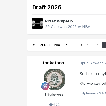
Draft 2026
Przez
Wyparlo
29 Czerwca 2025
w
NBA
POPRZEDNIA
7
8
9
10
11
1
tankathon
Opublikowano
Sorber to chyb
Kto wie czy od
Edytowane
24 
Użytkownik
674