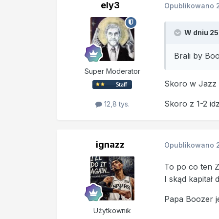
ely3
Opublikowano
W dniu 25
Brali by Bo
Super Moderator
Skoro w Jazz 
Skoro z 1-2 id
12,8 tys.
ignazz
Opublikowano
To po co ten
I skąd kapitał
Papa Boozer j
Użytkownik