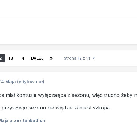
2
13
14
DALEJ
Strona 12 z 14
24 Maja
(edytowane)
a miał kontuzje wyłączająca z sezonu, więc trudno żeby mia
 przyszłego sezonu nie wejdzie zamiast szkopa.
Maja
przez tankathon