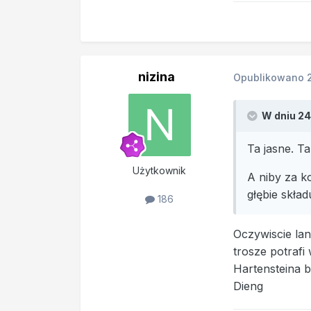
nizina
Opublikowano
W dniu 24
Ta jasne. T
Użytkownik
A niby za k
głębie skła
186
Oczywiscie lan
trosze potrafi
Hartensteina 
Dieng