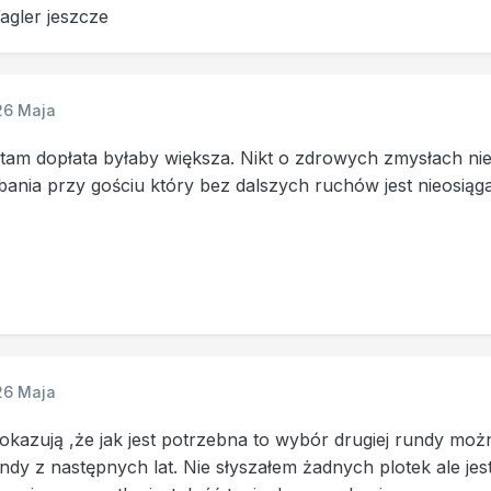
agler jeszcze
26 Maja
tam dopłata byłaby większa. Nikt o zdrowych zmysłach nie
bania przy gościu który bez dalszych ruchów jest nieosiąga
26 Maja
pokazują ,że jak jest potrzebna to wybór drugiej rundy mo
undy z następnych lat. Nie słyszałem żadnych plotek ale jes