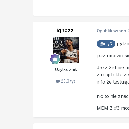
ignazz
Opublikowano
pytan
@ely3
jazz umówili s
Jazz 2rd nie m
Użytkownik
z racji faktu 
23,3 tys.
info że testuj
nic to nie zna
MEM Z #3 może