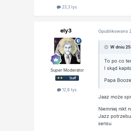
23,3 tys.
ely3
Opublikowano
W dniu 25
To po co t
I skąd kapit
Super Moderator
Papa Boozer
12,8 tys.
Jaaz może spr
Niemniej nikt 
Jazz potrzebuj
sensu