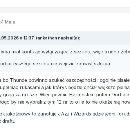
24 Maja
.05.2026 o 12:37,
tankathon
napisał(a):
hyba miał kontuzje wyłączająca z sezonu, więc trudno żeby 
 od przyszłego sezonu nie wejdzie zamiast szkopa.
a bo Thunde powinno szukać oszczędności i ogólnie pisałe
pełniac rukasami a jak któryś będzie chciał większe pieniad
grają za grosze. Więc pewnie Hartenstein potem Dort ale 
ogo by nie wybrali z tym 12 nr to o ile to nie okaże się no
ok jakościowy to zanotuje JAzz i Wizards gdzie jedni i dr
 draftu