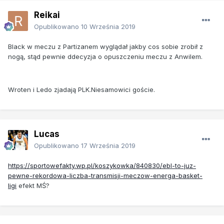
Reikai
Opublikowano
10 Września 2019
Black w meczu z Partizanem wyglądał jakby cos sobie zrobił z
nogą, stąd pewnie ddecyzja o opuszczeniu meczu z Anwilem.
Wroten i Ledo zjadają PLK.Niesamowici goście.
Lucas
Opublikowano
17 Września 2019
https://sportowefakty.wp.pl/koszykowka/840830/ebl-to-juz-
pewne-rekordowa-liczba-transmisji-meczow-energa-basket-
ligi
efekt MŚ?