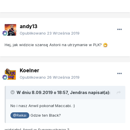
andy13
Opublikowano
23 Września 2019
Hej, jak widzicie szansę Astorii na utrzymanie w PLK?
Koelner
Opublikowano
26 Września 2019
W dniu 8.09.2019 o 18:57,
Jendras
napisał(a):
No i nasz Anwil pokonał Maccabi.
:)
Gdzie ten Black?
@Reikai
widziałeś Anwil w Superpucharze ?