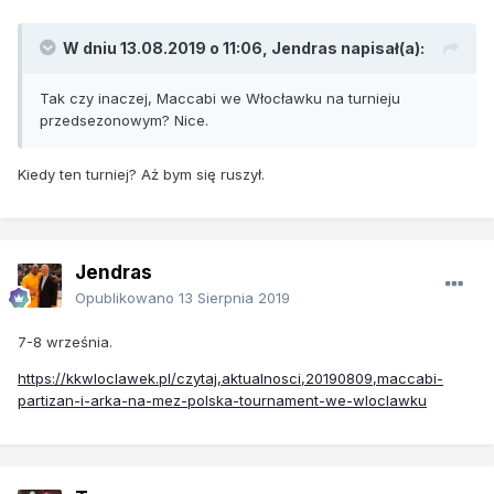
W dniu 13.08.2019 o 11:06,
Jendras
napisał(a):
Tak czy inaczej, Maccabi we Włocławku na turnieju
przedsezonowym? Nice.
Kiedy ten turniej? Aż bym się ruszył.
Jendras
Opublikowano
13 Sierpnia 2019
7-8 września.
https://kkwloclawek.pl/czytaj,aktualnosci,20190809,maccabi-
partizan-i-arka-na-mez-polska-tournament-we-wloclawku