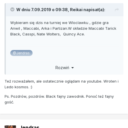
W dniu 7.09.2019 o 09:38,
Reikai
napisał(a):
Wybieram się dzis na turniej we Wloclawku , gdzie gra
Anwil , Maccabi, Arka i Partizan.W składzie Maccabi Tarick
Black, Casspi, Nate Wolters, Quincy Ace.
@Jendras
Pozdrowic Blacka?
Pamiętam, że chyba jarales sie nim,
Rozwiń
sam to uwielbiam i żałuję odpuszczenia przez Lakers.
Też rozważałem, ale ostatecznie oglądam na youtube. Wroten i
Ledo kosmos.
:
)
Ps. Pozdrów, pozdrów. Black fajny zawodnik. Ponoć też fajny
gość.
Jendras