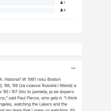
1
8
ch. Historia? W 1961 roku Boston
, ’68, ’69 (za czasow Russela i Westa) a
85 i ’87 (kto to pamieta, ja sie dopiero
,” said Paul Pierce, who gets it. “I think
Angeles, watching the Lakers and the
nst my team that I grew up watching. It’s