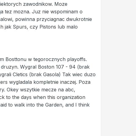
oniektorych zawodnikow. Moze
qa tez mozna. Juz nie wspominam o
inalowi, powinna przyciagnac dwukrotnie
h jak Spurs, czy Pistons lub malo
m Bosttonu w tegorocznych playoffs.
u druzyn. Wygral Boston 107 - 94 (brak
rali Cletics (brak Gasola) Tak wiec duzo
rs wygladala kompletnie inaczej. Poza
ztery. Okey wszytkie mecze na abc,
k to the days when this organization
id to walk into the Garden, and I think