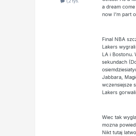
1,2 tys.
a dream come tr
now I’m part of
Final NBA szcz
Lakers wygrali
LA i Bostonu. 
sekundach (Don
osiemdziesiaty
Jabbara, Magic
wczensiejsze s
Lakers gorwali
Wiec tak wyglad
mozna powiedzi
Nikt tutaj lat