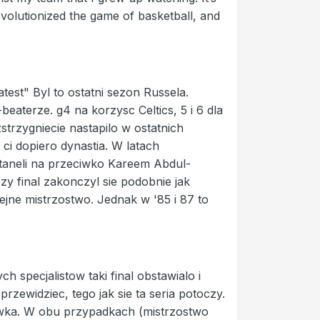
revolutionized the game of basketball, and
est" Byl to ostatni sezon Russela.
eaterze. g4 na korzysc Celtics, 5 i 6 dla
strzygniecie nastapilo w ostatnich
 ci dopiero dynastia. W latach
staneli na przeciwko Kareem Abdul-
y final zakonczyl sie podobnie jak
ejne mistrzostwo. Jednak w '85 i 87 to
h specjalistow taki final obstawialo i
zewidziec, tego jak sie ta seria potoczy.
stawka. W obu przypadkach (mistrzostwo