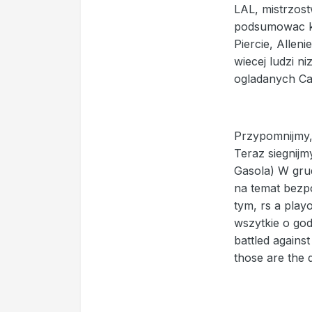
LAL, mistrzos
podsumowac ka
Piercie, Allen
wiecej ludzi n
ogladanych Cav
Przypomnijmy,
Teraz siegnijm
Gasola) W grud
na temat bezp
tym, rs a play
wszytkie o god
battled agains
those are the 