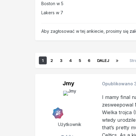
Boston w 5
Lakers w 7
Aby zagłosować w tej ankiecie, prosimy się
za
1
2
3
4
5
6
DALEJ
Str
Jmy
Opublikowano
I mamy final n
zesweepowal Mi
Wielka trojca 
wtedy urodzile
Użytkownik
that’s pretty 
Celtics. As a k