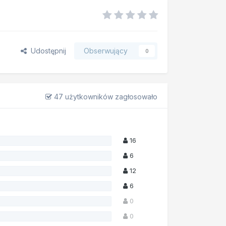
Udostępnij
Obserwujący
0
47 użytkowników zagłosowało
16
6
12
6
0
0