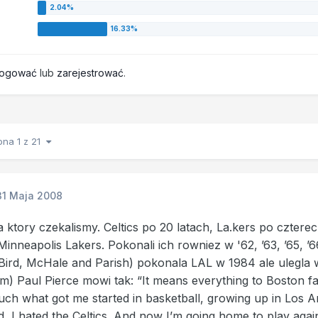
logować
lub
zarejestrować
.
ona 1 z 21
31 Maja 2008
a ktory czekalismy. Celtics po 20 latach, La.kers po cztere
nneapolis Lakers. Pokonali ich rowniez w '62, ’63, ’65, ’66
(Bird, McHale and Parish) pokonala LAL w 1984 ale ulegla w ’
m) Paul Pierce mowi tak: “It means everything to Boston fans
much what got me started in basketball, growing up in Los 
id, I hated the Celtics. And now I’m going home to play agai