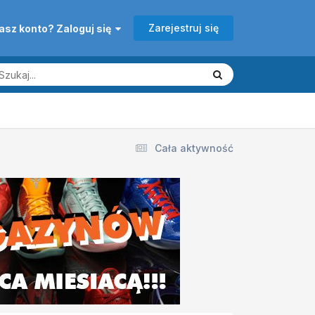
Zarejestruj się
asz konto? Zaloguj się
Cała aktywność