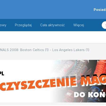
Posiad
towy
Przeglądaj
Cała aktywność
Więcej
NALS 2008: Boston Celtics (1) - Los Angeles Lakers (1)