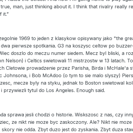
ue, man, just thinking about it. I think that rivalry really 
 it.”
egolnie 1969 to jeden z klasykow opisywany jako "the great
 dwa pierwsze spotkania. G3 na koszysc celtow po buzzer-b
Wiec doszlo do meczu numer siedem. Mecz byl bliski, a roz
 Nelson) i Celtics swietowali 11 mistrzostw w 13 latach. To
ch Cletowie prowadzenie przez Parisha, Birda i McHale'a 
 Johnsona, i Bob McAdoo (o tym to sie malo slyszy) Piersz
zesc, mecze byly na styku, jednak to Boston swietowal kol
 i przywiezli tytul do Los Angeles. Enough said.
a sprawa jesli chodzi o historie. Wiskszosc z nas, czy innyc
ec, ze nikt nie moze byc zaskoczony. Ale? Nikt nie moze pr
wo skory nie odda. Zbyt duzo jest do zyskania. Zbyt duza 