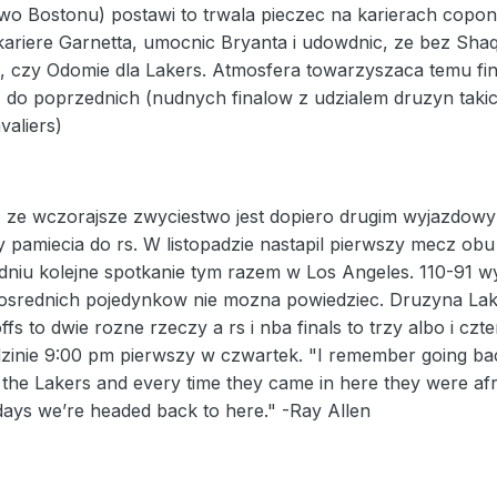
two Bostonu) postawi to trwala pieczec na karierach cop
riere Garnetta, umocnic Bryanta i udowdnic, ze bez Sha
ie, czy Odomie dla Lakers. Atmosfera towarzyszaca temu f
iz do poprzednich (nudnych finalow z udzialem druzyn takic
aliers)
 ze wczorajsze zwyciestwo jest dopiero drugim wyjazdowy
y pamiecia do rs. W listopadzie nastapil pierwszy mecz ob
niu kolejne spotkanie tym razem w Los Angeles. 110-91 wyg
osrednich pojedynkow nie mozna powiedziec. Druzyna Lake
offs to dwie rozne rzeczy a rs i nba finals to trzy albo i c
zinie 9:00 pm pierwszy w czwartek. "I remember going bac
t the Lakers and every time they came in here they were afra
days we’re headed back to here." -Ray Allen