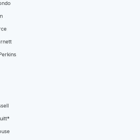
ondo
en
rce
rnett
Perkins
sell
itt*
ouse