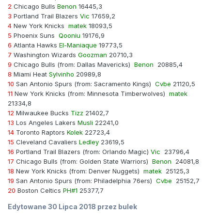
2
Chicago Bulls
Benon
16445,3
3
Portland Trail Blazers
Vic
17659,2
4
New York Knicks
matek
18093,5
5
Phoenix Suns
Qooniu
19176,9
6
Atlanta Hawks
El-Maniaque
19773,5
7
Washington Wizards
Goozman
20710,3
9
Chicago Bulls (from: Dallas Mavericks)
Benon
20885,4
8
Miami Heat
Sylvinho
20989,8
10
San Antonio Spurs (from: Sacramento Kings)
Cvbe
21120,5
11
New York Knicks (from: Minnesota Timberwolves)
matek
21334,8
12
Milwaukee Bucks
Tizz
21402,7
13
Los Angeles Lakers
Musli
22241,0
14
Toronto Raptors
Kolek
22723,4
15
Cleveland Cavaliers
Ledley
23619,5
16
Portland Trail Blazers (from: Orlando Magic)
Vic
23796,4
17
Chicago Bulls (from: Golden State Warriors)
Benon
24081,8
18
New York Knicks (from: Denver Nuggets)
matek
25125,3
19
San Antonio Spurs (from: Philadelphia 76ers)
Cvbe
25152,7
20
Boston Celtics
PH#1
25377,7
Edytowane
30 Lipca 2018
przez bulek