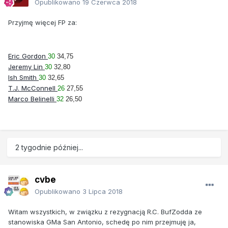
Opublikowano
19 Czerwca 2018
Przyjmę więcej FP za:
Eric Gordon
30
34,75
Jeremy Lin
30
32,80
Ish Smith
30
32,65
T.J. McConnell
26
27,55
Marco Belinelli
32
26,50
2 tygodnie później...
cvbe
Opublikowano
3 Lipca 2018
Witam wszystkich, w związku z rezygnacją R.C. BufZodda ze
stanowiska GMa San Antonio, schedę po nim przejmuję ja,