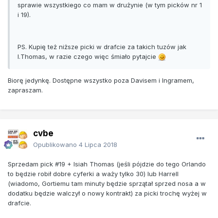
sprawie wszystkiego co mam w drużynie (w tym picków nr 1
i 19).
PS. Kupię też niższe picki w drafcie za takich tuzów jak
I.Thomas, w razie czego więc śmiało pytajcie
Biorę jedynkę. Dostępne wszystko poza Davisem i Ingramem,
zapraszam.
cvbe
Opublikowano
4 Lipca 2018
Sprzedam pick #19 + Isiah Thomas (jeśli pójdzie do tego Orlando
to będzie robił dobre cyferki a waży tylko 30) lub Harrell
(wiadomo, Gortiemu tam minuty będzie sprzątał sprzed nosa a w
dodatku będzie walczył o nowy kontrakt) za picki trochę wyżej w
drafcie.