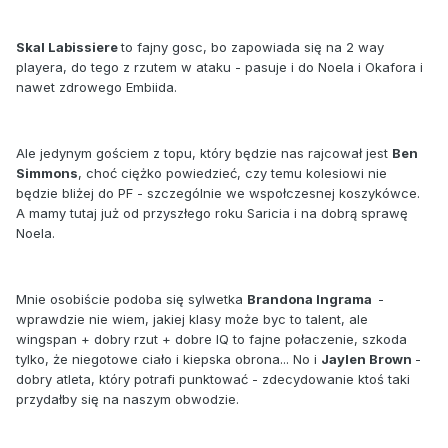
Skal Labissiere
to fajny gosc, bo zapowiada się na 2 way
playera, do tego z rzutem w ataku - pasuje i do Noela i Okafora i
nawet zdrowego Embiida.
Ale jedynym gościem z topu, który będzie nas rajcował jest
Ben
Simmons
, choć ciężko powiedzieć, czy temu kolesiowi nie
będzie bliżej do PF - szczególnie we wspołczesnej koszykówce.
A mamy tutaj już od przyszłego roku Saricia i na dobrą sprawę
Noela.
Mnie osobiście podoba się sylwetka
Brandona Ingrama
-
wprawdzie nie wiem, jakiej klasy może byc to talent, ale
wingspan + dobry rzut + dobre IQ to fajne połaczenie, szkoda
tylko, że niegotowe ciało i kiepska obrona... No i
Jaylen Brown
-
dobry atleta, który potrafi punktować - zdecydowanie ktoś taki
przydałby się na naszym obwodzie.