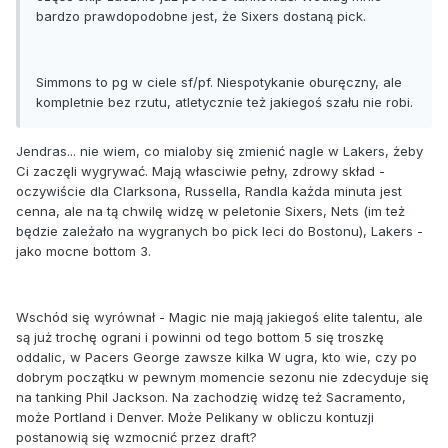
bardzo prawdopodobne jest, że Sixers dostaną pick.
Simmons to pg w ciele sf/pf. Niespotykanie oburęczny, ale
kompletnie bez rzutu, atletycznie też jakiegoś szału nie robi.
Jendras... nie wiem, co mialoby się zmienić nagle w Lakers, żeby
Ci zaczęli wygrywać. Mają własciwie pełny, zdrowy skład -
oczywiście dla Clarksona, Russella, Randla każda minuta jest
cenna, ale na tą chwilę widzę w peletonie Sixers, Nets (im też
będzie zależało na wygranych bo pick leci do Bostonu), Lakers -
jako mocne bottom 3.
Wschód się wyrównał - Magic nie mają jakiegoś elite talentu, ale
są już trochę ograni i powinni od tego bottom 5 się troszkę
oddalic, w Pacers George zawsze kilka W ugra, kto wie, czy po
dobrym początku w pewnym momencie sezonu nie zdecyduje się
na tanking Phil Jackson. Na zachodzię widzę też Sacramento,
może Portland i Denver. Może Pelikany w obliczu kontuzji
postanowią się wzmocnić przez draft?