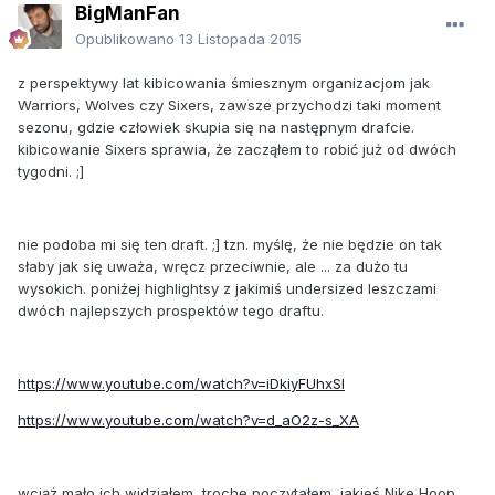
BigManFan
Opublikowano
13 Listopada 2015
z perspektywy lat kibicowania śmiesznym organizacjom jak
Warriors, Wolves czy Sixers, zawsze przychodzi taki moment
sezonu, gdzie człowiek skupia się na następnym drafcie.
kibicowanie Sixers sprawia, że zacząłem to robić już od dwóch
tygodni. ;]
nie podoba mi się ten draft. ;] tzn. myślę, że nie będzie on tak
słaby jak się uważa, wręcz przeciwnie, ale ... za dużo tu
wysokich. poniżej highlightsy z jakimiś undersized leszczami
dwóch najlepszych prospektów tego draftu.
https://www.youtube.com/watch?v=iDkiyFUhxSI
https://www.youtube.com/watch?v=d_aO2z-s_XA
wciąż mało ich widziałem, trochę poczytałem, jakieś Nike Hoop