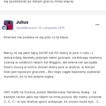
się spodziewać po danym graczu mniej więcej.
Julius
Opublikowano
14 Listopada 2015
Również nie podoba mi się póki co ta klasa.
Marzy mi się jakiś fajny SG/SF lub PG dobry w pick n rollu i z
dobrą trójką. Niestety jedynym takim gościem, na którego mielismy
szansę w ostatnich latach był Wiggins, ale loteria nie sprzyjała.
Sixers muszą w końcu dostać dobry pick w drafcie, w którym
niski jest topowym graczem... Bez tego ciągle będziemy wybierać
wysokich, bo to też jedyna logika...
OKC trafili na Durexa, potem Westbrooka, Hardena, Ibakę - za
każdym razem jakis top talent na innej pozycji. My mamy schemat:
C, C, C i w tym drafcie sporo wskazuje, że znowu może być... C.