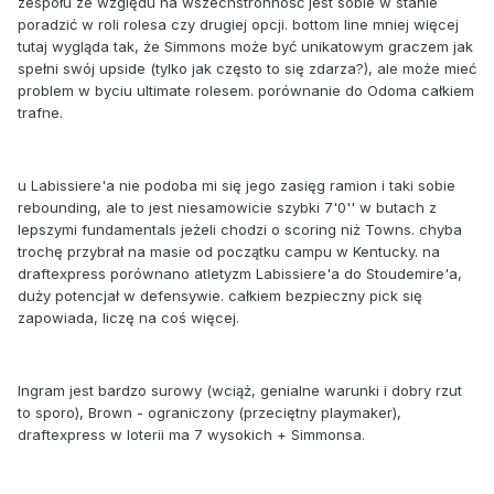
zespołu ze względu na wszechstronność jest sobie w stanie
poradzić w roli rolesa czy drugiej opcji. bottom line mniej więcej
tutaj wygląda tak, że Simmons może być unikatowym graczem jak
spełni swój upside (tylko jak często to się zdarza?), ale może mieć
problem w byciu ultimate rolesem. porównanie do Odoma całkiem
trafne.
u Labissiere'a nie podoba mi się jego zasięg ramion i taki sobie
rebounding, ale to jest niesamowicie szybki 7'0'' w butach z
lepszymi fundamentals jeżeli chodzi o scoring niż Towns. chyba
trochę przybrał na masie od początku campu w Kentucky. na
draftexpress porównano atletyzm Labissiere'a do Stoudemire'a,
duży potencjał w defensywie. całkiem bezpieczny pick się
zapowiada, liczę na coś więcej.
Ingram jest bardzo surowy (wciąż, genialne warunki i dobry rzut
to sporo), Brown - ograniczony (przeciętny playmaker),
draftexpress w loterii ma 7 wysokich + Simmonsa.