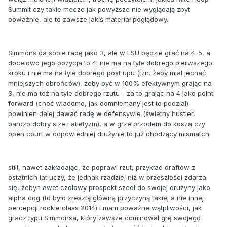
Summit czy takie mecze jak powyższe nie wyglądają zbyt
poważnie, ale to zawsze jakiś materiał poglądowy.
Simmons da sobie radę jako 3, ale w LSU będzie grać na 4-5, a
docelowo jego pozycja to 4. nie ma na tyle dobrego pierwszego
kroku i nie ma na tyle dobrego post upu (tzn. żeby miał jechać
mniejszych obrońców), żeby być w 100% efektywnym grając na
3, nie ma też na tyle dobrego rzutu - za to grając na 4 jako point
forward (choć wiadomo, jak domniemany jest to podział)
powinien dalej dawać radę w defensywie (świetny hustler,
bardzo dobry size i atletyzm), a w grze przodem do kosza czy
open court w odpowiedniej drużynie to już chodzący mismatch.
still, nawet zakładając, że poprawi rzut, przykład draftów z
ostatnich lat uczy, że jednak rzadziej niż w przeszłości zdarza
się, żebyn awet czołowy prospekt szedł do swojej drużyny jako
alpha dog (to było zresztą główną przyczyną takiej a nie innej
percepcji rookie class 2014) i mam poważne wątpliwości, jak
gracz typu Simmonsa, który zawsze dominował grę swojego