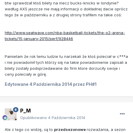
btw sprawdzał ktoś bilety na mecz bucks-knicks w londynie?
według AXS jeszcze nie mają informacji o dokładnej dacie oprócz
tego że w październiku a z drugiej strony trafiłem na takie coś:
http://www.seatwave.com/nba-basketball-tickets/the-o2-arena-
tickets/15-january-2015/perf/928446
Pamietam że rok temu ludzie tu narzekali że ktoś poleciał w c***a
i nie powiadomił tych którzy się na takie powiadomienie zapisali a
bilety zostały podsprzedawane do firm ktore dorzuciły swoje i
ceny poleciały w górę.
Edytowane
4 Października 2014
przez PH#1
P_M
Opublikowano
4 Października 2014
Ale z tego co widzę, są to
przedsezonowe
rozważania, a sezon