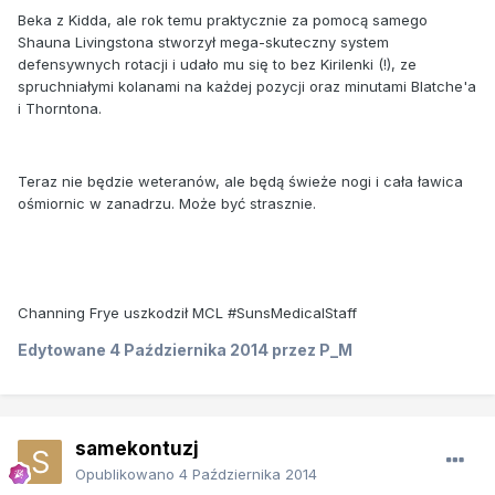
Beka z Kidda, ale rok temu praktycznie za pomocą samego
Shauna Livingstona stworzył mega-skuteczny system
defensywnych rotacji i udało mu się to bez Kirilenki (!), ze
spruchniałymi kolanami na każdej pozycji oraz minutami Blatche'a
i Thorntona.
Teraz nie będzie weteranów, ale będą świeże nogi i cała ławica
ośmiornic w zanadrzu. Może być strasznie.
Channing Frye uszkodził MCL #SunsMedicalStaff
Edytowane
4 Października 2014
przez P_M
samekontuzj
Opublikowano
4 Października 2014