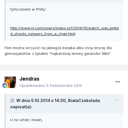
tymczasem w Philly:
http://www.nj.com/sixers/index.ssf/2014/10/watch_joel_embii
d_shoots_jumpers_from_a_chair.html
Film można wrzucić na jakiegoś kwejka albo inną stronę dla
gimnazjalistów z tytułem "najbardziej leniwy gwiazdor NBA"
Jendras
Opublikowano
5 Października 2014
W dniu 5.10.2014 o 14:30, BiałaCzekolada
napisał(a):
U no what i mean,