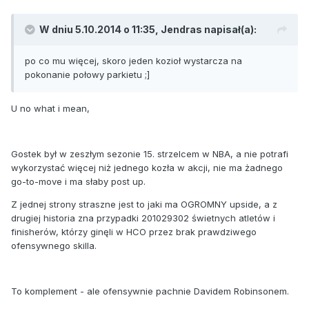
W dniu 5.10.2014 o 11:35, Jendras napisał(a):
po co mu więcej, skoro jeden kozioł wystarcza na
pokonanie połowy parkietu ;]
U no what i mean,
Gostek był w zeszłym sezonie 15. strzelcem w NBA, a nie potrafi
wykorzystać więcej niż jednego kozła w akcji, nie ma żadnego
go-to-move i ma słaby post up.
Z jednej strony straszne jest to jaki ma OGROMNY upside, a z
drugiej historia zna przypadki 201029302 świetnych atletów i
finisherów, którzy ginęli w HCO przez brak prawdziwego
ofensywnego skilla.
To komplement - ale ofensywnie pachnie Davidem Robinsonem.