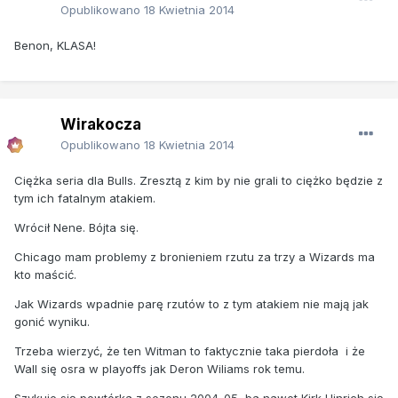
Opublikowano
18 Kwietnia 2014
Benon, KLASA!
Wirakocza
Opublikowano
18 Kwietnia 2014
Ciężka seria dla Bulls. Zresztą z kim by nie grali to ciężko będzie z
tym ich fatalnym atakiem.
Wrócił Nene. Bójta się.
Chicago mam problemy z bronieniem rzutu za trzy a Wizards ma
kto maścić.
Jak Wizards wpadnie parę rzutów to z tym atakiem nie mają jak
gonić wyniku.
Trzeba wierzyć, że ten Witman to faktycznie taka pierdoła i że
Wall się osra w playoffs jak Deron Wiliams rok temu.
Szykuje się powtórka z sezonu 2004-05, ba nawet Kirk Hinrich się