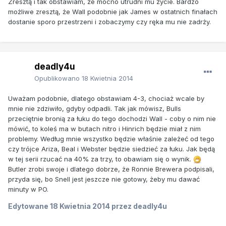
Zresztą i tak obstawiam, że mocno utrudni mu życie. Bardzo
możliwe zresztą, że Wall podobnie jak James w ostatnich finałach
dostanie sporo przestrzeni i zobaczymy czy ręka mu nie zadrży.
deadly4u
Opublikowano
18 Kwietnia 2014
Uważam podobnie, dlatego obstawiam 4-3, chociaż wcale by
mnie nie zdziwiło, gdyby odpadli. Tak jak mówisz, Bulls
przeciętnie bronią za łuku do tego dochodzi Wall - coby o nim nie
mówić, to koleś ma w butach nitro i Hinrich będzie miał z nim
problemy. Według mnie wszystko będzie właśnie zależeć od tego
czy trójce Ariza, Beal i Webster będzie siedzieć za łuku. Jak będą
w tej serii rzucać na 40% za trzy, to obawiam się o wynik.
Butler zrobi swoje i dlatego dobrze, że Ronnie Brewera podpisali,
przyda się, bo Snell jest jeszcze nie gotowy, żeby mu dawać
minuty w PO.
Edytowane
18 Kwietnia 2014
przez deadly4u