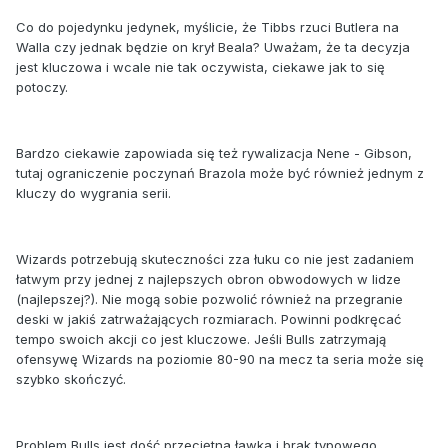
Co do pojedynku jedynek, myślicie, że Tibbs rzuci Butlera na
Walla czy jednak będzie on krył Beala? Uważam, że ta decyzja
jest kluczowa i wcale nie tak oczywista, ciekawe jak to się
potoczy.
Bardzo ciekawie zapowiada się też rywalizacja Nene - Gibson,
tutaj ograniczenie poczynań Brazola może być również jednym z
kluczy do wygrania serii.
Wizards potrzebują skuteczności zza łuku co nie jest zadaniem
łatwym przy jednej z najlepszych obron obwodowych w lidze
(najlepszej?). Nie mogą sobie pozwolić również na przegranie
deski w jakiś zatrważających rozmiarach. Powinni podkręcać
tempo swoich akcji co jest kluczowe. Jeśli Bulls zatrzymają
ofensywę Wizards na poziomie 80-90 na mecz ta seria może się
szybko skończyć.
Problem Bulls jest dość przeciętna ławka i brak typowego