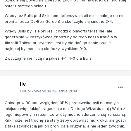
ostał z tamtego składu.
Wtedy też Bulls pod Skilesem defensywą stali mieli małego co nie
broni a rzuca(DJ-Ben Gordon) a skończyło się smutno 2-4.
Wtedy Bulls byli zieloni jeśli chodzi o playoffs teraz nie, ale
generalnie w koszykówce chodzi by do tego kosza trafić a w
filozofii Thibsa priorytetem jest by nie dać go sobie rzucić i
najlepiej by mecz się skończył wynikiem 0-0.
Zwyczajnie nie liczę na jakieś 4-1, 4-0 dla Bulls,
liv
Opublikowano
18 Kwietnia 2014
Chicago w RS pod względem 3P% przeciwnika byli na ósmym
miejscu więc jakieś tragedii nie ma. Do tego Wizards mają Walla z
jego niepewnym rzutem co wróży mocne zderzenie się ze ścianą.
Kirk może jest trochę za stary żeby dorównać mu kroku, ale gości
z taką szybkością jak on broni cała drużyna, a nie jeden zwodnik.