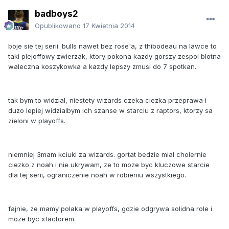
badboys2
Opublikowano
17 Kwietnia 2014
boje sie tej serii. bulls nawet bez rose'a, z thibodeau na lawce to
taki plejoffowy zwierzak, ktory pokona kazdy gorszy zespol blotna
waleczna koszykowka a kazdy lepszy zmusi do 7 spotkan.
tak bym to widzial, niestety wizards czeka ciezka przeprawa i
duzo lepiej widzialbym ich szanse w starciu z raptors, ktorzy sa
zieloni w playoffs.
niemniej 3mam kciuki za wizards. gortat bedzie mial cholernie
ciezko z noah i nie ukrywam, ze to moze byc kluczowe starcie
dla tej serii, ograniczenie noah w robieniu wszystkiego.
fajnie, ze mamy polaka w playoffs, gdzie odgrywa solidna role i
moze byc xfactorem.