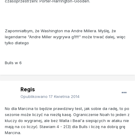
czasoprzestrzeni: Porter-Harrington-Gooden.
Zapomniałbym, że Washington ma Andre Millera. Myślę, że
legendarne "Andre Miller wygrywa g1!!!!" może trwać dalej, więc
tylko dlatego
Bulls w 6
Regis
Opublikowano
17 Kwietnia 2014
No dla Marcina to będzie prawdziwy test, jak sobie da radę, to po
sezonie może liczyć na niezłą kasę. Ograniczenie Noah to jeden z
kluczy do wygranej, ale bez Walla i Beal'a siepiących w ataku nie
mają na co liczyć. Stawiam 4 - 2(3) dla Bulls i liczę na dobrą grę
Marcina.