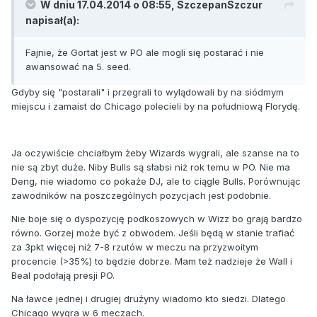
W dniu 17.04.2014 o 08:55, SzczepanSzczur
napisał(a):
Fajnie, że Gortat jest w PO ale mogli się postarać i nie
awansować na 5. seed.
Gdyby się "postarali" i przegrali to wylądowali by na siódmym
miejscu i zamaist do Chicago polecieli by na południową Florydę.
Ja oczywiście chciałbym żeby Wizards wygrali, ale szanse na to
nie są zbyt duże. Niby Bulls są słabsi niż rok temu w PO. Nie ma
Deng, nie wiadomo co pokaże DJ, ale to ciągle Bulls. Porównując
zawodników na poszczególnych pozycjach jest podobnie.
Nie boje się o dyspozycję podkoszowych w Wizz bo grają bardzo
równo. Gorzej może być z obwodem. Jeśli będą w stanie trafiać
za 3pkt więcej niż 7-8 rzutów w meczu na przyzwoitym
procencie (>35%) to będzie dobrze. Mam też nadzieje że Wall i
Beal podołają presji PO.
Na ławce jednej i drugiej drużyny wiadomo kto siedzi. Dlatego
Chicago wygra w 6 meczach.