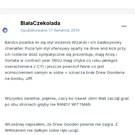
BiałaCzekolada
Opublikowano
17 Kwietnia 2014
Bardzo podoba mi się styl wożenia Wizards i ich badboysowy
charakter. Poza tym styl ofensywy oparty na drive and kick przy
ich rosterze dość sympatycznie się prezentuje, mają Arizę i
Gortata w contract year (Wizz mają chyba co roku jakiegoś
overachievera z CY) i jeszcze powrócił Nene co jest
wzmocnieniem samym w sobie + oznacza brak Drew Goodena
na boisku, ufff.
Wszystko świetnie, pięknie, cacy bo nawet John Wall zaczął grać
po obu stronach gdyby nie RANDY WITTMAN.
Wcześniej napisałem, że Drew Gooden pewnie nie zagra. Z
Wittmanem nie dałbym sobie ręki uciąć.