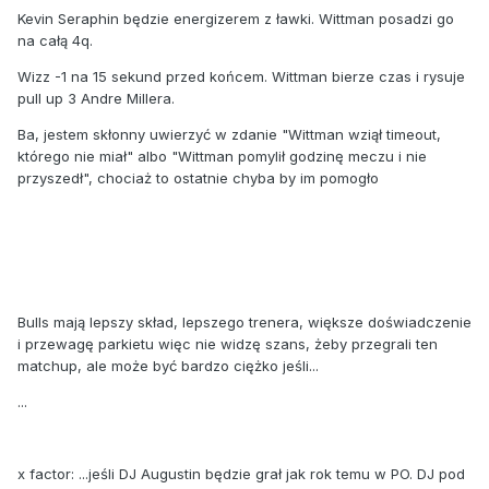
Kevin Seraphin będzie energizerem z ławki. Wittman posadzi go
na całą 4q.
Wizz -1 na 15 sekund przed końcem. Wittman bierze czas i rysuje
pull up 3 Andre Millera.
Ba, jestem skłonny uwierzyć w zdanie "Wittman wziął timeout,
którego nie miał" albo "Wittman pomylił godzinę meczu i nie
przyszedł", chociaż to ostatnie chyba by im pomogło
Bulls mają lepszy skład, lepszego trenera, większe doświadczenie
i przewagę parkietu więc nie widzę szans, żeby przegrali ten
matchup, ale może być bardzo ciężko jeśli...
...
x factor: ...jeśli DJ Augustin będzie grał jak rok temu w PO. DJ pod