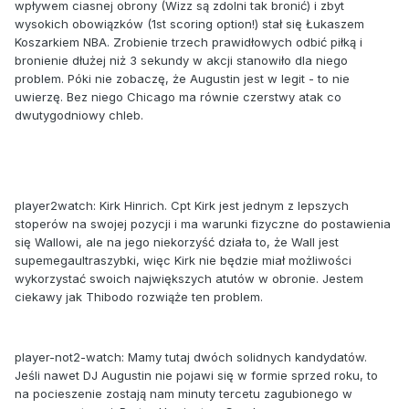
wpływem ciasnej obrony (Wizz są zdolni tak bronić) i zbyt
wysokich obowiązków (1st scoring option!) stał się Łukaszem
Koszarkiem NBA. Zrobienie trzech prawidłowych odbić piłką i
bronienie dłużej niż 3 sekundy w akcji stanowiło dla niego
problem. Póki nie zobaczę, że Augustin jest w legit - to nie
uwierzę. Bez niego Chicago ma równie czerstwy atak co
dwutygodniowy chleb.
player2watch: Kirk Hinrich. Cpt Kirk jest jednym z lepszych
stoperów na swojej pozycji i ma warunki fizyczne do postawienia
się Wallowi, ale na jego niekorzyść działa to, że Wall jest
supemegaultraszybki, więc Kirk nie będzie miał możliwości
wykorzystać swoich największych atutów w obronie. Jestem
ciekawy jak Thibodo rozwiąże ten problem.
player-not2-watch: Mamy tutaj dwóch solidnych kandydatów.
Jeśli nawet DJ Augustin nie pojawi się w formie sprzed roku, to
na pocieszenie zostają nam minuty tercetu zagubionego w