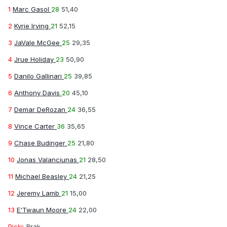
1
Marc Gasol
28
51,40
2
Kyrie Irving
21
52,15
3
JaVale McGee
25
29,35
4
Jrue Holiday
23
50,90
5
Danilo Gallinari
25
39,85
6
Anthony Davis
20
45,10
7
Demar DeRozan
24
36,55
8
Vince Carter
36
35,65
9
Chase Budinger
25
21,80
10
Jonas Valanciunas
21
28,50
11
Michael Beasley
24
21,25
12
Jeremy Lamb
21
15,00
13
E'Twaun Moore
24
22,00
Picki:
Brak