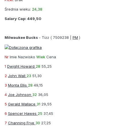
Średnia wieku:
24,38
Salary Cap:
449,50
Milwaukee Bucks
-
Tizz
( 7509238 |
PM
)
Nr
Imie Nazwisko
Wiek
Cena
1
Dwight Howard
28
55,25
2
John Wall
23
51,30
3
Monta Ellis
28
49,15
4
Joe Johnson
32
36,05
5
Gerald Wallace
31
29,55
6
Spencer Hawes
25
37,45
7
Channing Frye
30
27,25