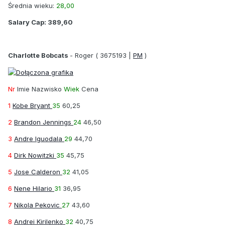
Średnia wieku:
28,00
Salary Cap:
389,60
Charlotte Bobcats
-
Roger
( 3675193 |
PM
)
Nr
Imie Nazwisko
Wiek
Cena
1
Kobe Bryant
35
60,25
2
Brandon Jennings
24
46,50
3
Andre Iguodala
29
44,70
4
Dirk Nowitzki
35
45,75
5
Jose Calderon
32
41,05
6
Nene Hilario
31
36,95
7
Nikola Pekovic
27
43,60
8
Andrei Kirilenko
32
40,75