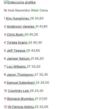
Nr
Imie Nazwisko
Wiek
Cena
1
Kris Humphries
28
20,65
2
Anderson Varejao
31
41,85
3
Chris Bosh
29
45,20
4
Tyreke Evans
24
40,30
5
Jeff Teague
25
43,65
6
Jameer Nelson
31
45,20
7
Lou Williams
27
33,20
8
Jason Thompson
27
32,35
9
Samuel Dalembert
32
25,50
10
Courtney Lee
28
23,30
11
Bismack Biyombo
21
27,55
12
Al-Farouq Aminu
23
32,05