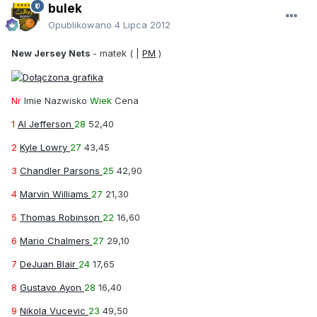
bulek
Opublikowano
4 Lipca 2012
New Jersey Nets
-
matek
( |
PM
)
Nr
Imie Nazwisko
Wiek
Cena
1
Al Jefferson
28
52,40
2
Kyle Lowry
27
43,45
3
Chandler Parsons
25
42,90
4
Marvin Williams
27
21,30
5
Thomas Robinson
22
16,60
6
Mario Chalmers
27
29,10
7
DeJuan Blair
24
17,65
8
Gustavo Ayon
28
16,40
9
Nikola Vucevic
23
49,50