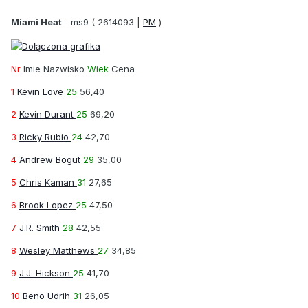
Miami Heat
-
ms9
( 2614093 |
PM
)
Nr
Imie Nazwisko
Wiek
Cena
1
Kevin Love
25
56,40
2
Kevin Durant
25
69,20
3
Ricky Rubio
24
42,70
4
Andrew Bogut
29
35,00
5
Chris Kaman
31
27,65
6
Brook Lopez
25
47,50
7
J.R. Smith
28
42,55
8
Wesley Matthews
27
34,85
9
J.J. Hickson
25
41,70
10
Beno Udrih
31
26,05