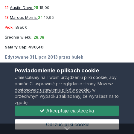
12
Austin Daye
25
15,00
13
Marcus Morris
24
19,95
Picki:
Brak 0
Średnia wieku:
28,38
Salary Cap:
430,40
Edytowane
31 Lipca 2013
przez bulek
Powiadomienie o plikach cookie
Umieściliśmy na Twoim urządzeniu
pliki cookie
, aby
RonnieArtestics
pomóc Ci usprawnić przeglądanie strony. Możesz
dostosować ustawienia plików cookie
, w
Opublikowano
4 Lipca 2012
przeciwnym wypadku zakładamy, że wyrażasz na to
zgodę.
moj nr gg 3499875, jakby ktos robil ostatni run i chcialby antawna
jamisona za cos przyszlosciowego to dajcie znac
oprocz tego
Akceptuje ciasteczka
generalnie poszukuje wysokiego, najlepiej PF-C.
Odrzuć pliki cookie