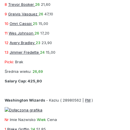
8
Trevor Booker
26
21,60
9
Greivis Vasquez
26
47,10
10
Omri Casspi
25
15,00
11
Wes Johnson
26
17,20
12
Avery Bradley
23
23,90
13
Jimmer Fredette
24
15,00
Picki:
Brak
Średnia wieku:
26,69
Salary Cap:
425,80
Washington Wizards
-
Kaziu
( 28980562 |
PM
)
Nr
Imie Nazwisko
Wiek
Cena
1
Blake Griffin
24
51,85