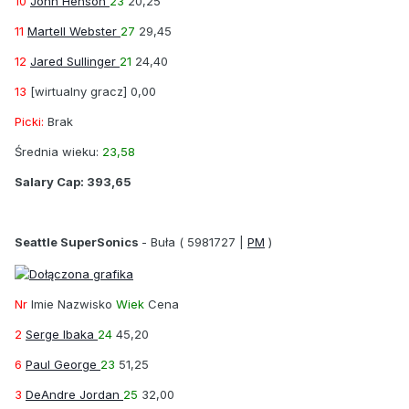
10
John Henson
23
20,25
11
Martell Webster
27
29,45
12
Jared Sullinger
21
24,40
13
[wirtualny gracz]
0,00
Picki:
Brak
Średnia wieku:
23,58
Salary Cap:
393,65
Seattle SuperSonics
-
Buła
( 5981727 |
PM
)
Nr
Imie Nazwisko
Wiek
Cena
2
Serge Ibaka
24
45,20
6
Paul George
23
51,25
3
DeAndre Jordan
25
32,00