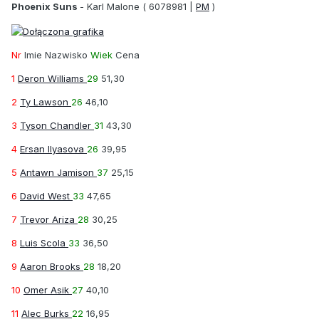
Phoenix Suns
-
Karl Malone
( 6078981 |
PM
)
Nr
Imie Nazwisko
Wiek
Cena
1
Deron Williams
29
51,30
2
Ty Lawson
26
46,10
3
Tyson Chandler
31
43,30
4
Ersan Ilyasova
26
39,95
5
Antawn Jamison
37
25,15
6
David West
33
47,65
7
Trevor Ariza
28
30,25
8
Luis Scola
33
36,50
9
Aaron Brooks
28
18,20
10
Omer Asik
27
40,10
11
Alec Burks
22
16,95