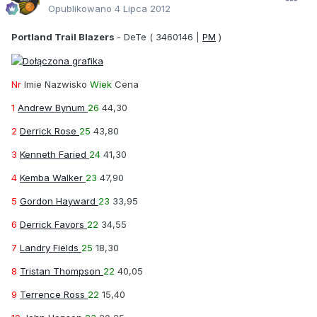
Opublikowano
4 Lipca 2012
Portland Trail Blazers
-
DeTe
( 3460146 |
PM
)
Nr
Imie Nazwisko
Wiek
Cena
1
Andrew Bynum
26
44,30
2
Derrick Rose
25
43,80
3
Kenneth Faried
24
41,30
4
Kemba Walker
23
47,90
5
Gordon Hayward
23
33,95
6
Derrick Favors
22
34,55
7
Landry Fields
25
18,30
8
Tristan Thompson
22
40,05
9
Terrence Ross
22
15,40