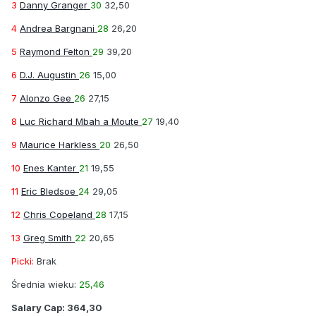
3
Danny Granger
30
32,50
4
Andrea Bargnani
28
26,20
5
Raymond Felton
29
39,20
6
D.J. Augustin
26
15,00
7
Alonzo Gee
26
27,15
8
Luc Richard Mbah a Moute
27
19,40
9
Maurice Harkless
20
26,50
10
Enes Kanter
21
19,55
11
Eric Bledsoe
24
29,05
12
Chris Copeland
28
17,15
13
Greg Smith
22
20,65
Picki:
Brak
Średnia wieku:
25,46
Salary Cap:
364,30