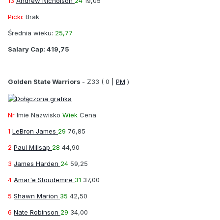
13
Andrew Nicholson
24
19,05
Picki:
Brak
Średnia wieku:
25,77
Salary Cap:
419,75
Golden State Warriors
-
Z33
( 0 |
PM
)
Nr
Imie Nazwisko
Wiek
Cena
1
LeBron James
29
76,85
2
Paul Millsap
28
44,90
3
James Harden
24
59,25
4
Amar'e Stoudemire
31
37,00
5
Shawn Marion
35
42,50
6
Nate Robinson
29
34,00