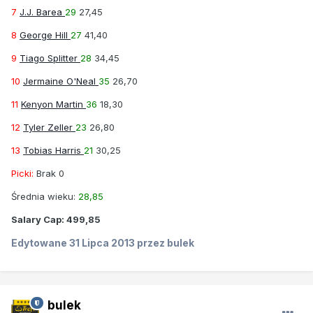
7
J.J. Barea
29
27,45
8
George Hill
27
41,40
9
Tiago Splitter
28
34,45
10
Jermaine O'Neal
35
26,70
11
Kenyon Martin
36
18,30
12
Tyler Zeller
23
26,80
13
Tobias Harris
21
30,25
Picki:
Brak 0
Średnia wieku:
28,85
Salary Cap:
499,85
Edytowane
31 Lipca 2013
przez bulek
bulek