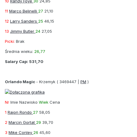
10
Randy Foye
30
24,85
11
Marco Belinelli
27
21,10
12
Larry Sanders
25
46,15
13
Jimmy Butler
24
27,05
Picki:
Brak
Średnia wieku:
26,77
Salary Cap:
531,70
Orlando Magic
-
Krzemyk
( 3469447 |
PM
)
Nr
Imie Nazwisko
Wiek
Cena
1
Rajon Rondo
27
58,05
2
Marcin Gortat
29
39,70
3
Mike Conley
26
45,60