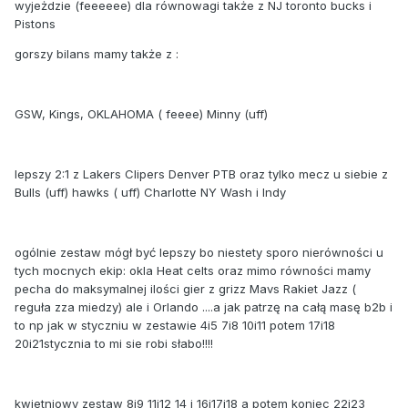
wyjeżdzie (feeeeee) dla równowagi także z NJ toronto bucks i
Pistons
gorszy bilans mamy także z :
GSW, Kings, OKLAHOMA ( feeee) Minny (uff)
lepszy 2:1 z Lakers Clipers Denver PTB oraz tylko mecz u siebie z
Bulls (uff) hawks ( uff) Charlotte NY Wash i Indy
ogólnie zestaw mógł być lepszy bo niestety sporo nierówności u
tych mocnych ekip: okla Heat celts oraz mimo równości mamy
pecha do maksymalnej ilości gier z grizz Mavs Rakiet Jazz (
reguła zza miedzy) ale i Orlando ....a jak patrzę na całą masę b2b i
to np jak w styczniu w zestawie 4i5 7i8 10i11 potem 17i18
20i21stycznia to mi sie robi słabo!!!!
kwietniowy zestaw 8i9 11i12 14 i 16i17i18 a potem koniec 22i23