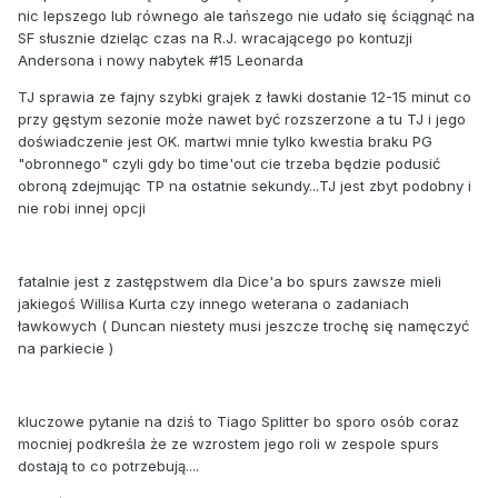
nic lepszego lub równego ale tańszego nie udało się ściągnąć na
SF słusznie dzieląc czas na R.J. wracającego po kontuzji
Andersona i nowy nabytek #15 Leonarda
TJ sprawia ze fajny szybki grajek z ławki dostanie 12-15 minut co
przy gęstym sezonie może nawet być rozszerzone a tu TJ i jego
doświadczenie jest OK. martwi mnie tylko kwestia braku PG
"obronnego" czyli gdy bo time'out cie trzeba będzie podusić
obroną zdejmując TP na ostatnie sekundy...TJ jest zbyt podobny i
nie robi innej opcji
fatalnie jest z zastępstwem dla Dice'a bo spurs zawsze mieli
jakiegoś Willisa Kurta czy innego weterana o zadaniach
ławkowych ( Duncan niestety musi jeszcze trochę się namęczyć
na parkiecie )
kluczowe pytanie na dziś to Tiago Splitter bo sporo osób coraz
mocniej podkreśla że ze wzrostem jego roli w zespole spurs
dostają to co potrzebują....