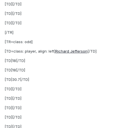
[TD][/TD]
[TD][/TD]
[TD][/TD]
[/TR]
[TR=class: odd]
[TD=class: player, align: left]
Richard Jefferson
[/TD]
[TD]18[/TD]
[TD]18[/TD]
[TD]30.7[/TD]
[TD][/TD]
[TD][/TD]
[TD][/TD]
[TD][/TD]
[TD][/TD]