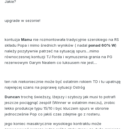
Jakie?
upgrade w sezonie!
kontuzja
Manu
nie rozmontowała tradycyjnie szerokiego na RS
składu Popa i mimo średnich wyników ( nadal
ponad 60% W
)
należy pozytywnie patrzeć na sytuację spurs....mimo
równoczesnej kontuzji TJ Forda i wymuszenia grania na PG
rezerwowym Garym Nealem co luksusem nie jest....
ten rok niekoniecznie może być ostatnim rokiem TD i tu upatruję
najwięcej szans na poprawę sytuacji Ostróg
Duncan
trochę świeższy, lżejszy i szybszy jak musi to potrafi
jeszcze pociągnąć zespół (Winner w ostatnim meczu), zrobic
lekko produkcje typu 15/10 i byc kluczem spurs w obronie
jednocześnie Pop co jakiś czas zdejmie go z rosteru.
jego koniec masakrycznie wysokiego kontraktu może