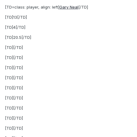
[TD=class: player, align: left]
Gary Neal
[/TD]
[TD]13[/TD]
[TD]4[/TD]
[TD]20.5[/TD]
[TD][/TD]
[TD][/TD]
[TD][/TD]
[TD][/TD]
[TD][/TD]
[TD][/TD]
[TD][/TD]
[TD][/TD]
[TD][/TD]