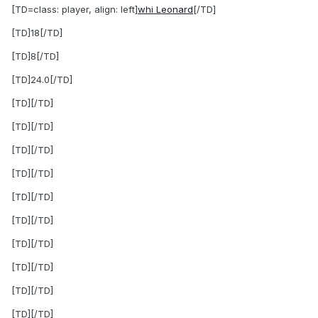
[TD=class: player, align: left]
whi Leonard
[/TD]
[TD]18[/TD]
[TD]8[/TD]
[TD]24.0[/TD]
[TD][/TD]
[TD][/TD]
[TD][/TD]
[TD][/TD]
[TD][/TD]
[TD][/TD]
[TD][/TD]
[TD][/TD]
[TD][/TD]
[TD][/TD]