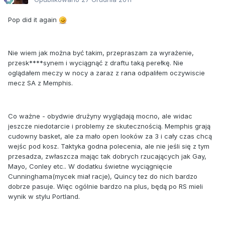
Pop did it again
Nie wiem jak można być takim, przepraszam za wyrażenie,
przesk****synem i wyciągnąć z draftu taką perełkę. Nie
oglądałem meczy w nocy a zaraz z rana odpaliłem oczywiscie
mecz SA z Memphis.
Co ważne - obydwie drużyny wyglądają mocno, ale widac
jeszcze niedotarcie i problemy ze skutecznością. Memphis grają
cudowny basket, ale za mało open looków za 3 i cały czas chcą
wejśc pod kosz. Taktyka godna polecenia, ale nie jeśli się z tym
przesadza, zwłaszcza mając tak dobrych rzucających jak Gay,
Mayo, Conley etc.. W dodatku świetne wyciągnięcie
Cunninghama(mycek miał racje), Quincy tez do nich bardzo
dobrze pasuje. Więc ogólnie bardzo na plus, będą po RS mieli
wynik w stylu Portland.