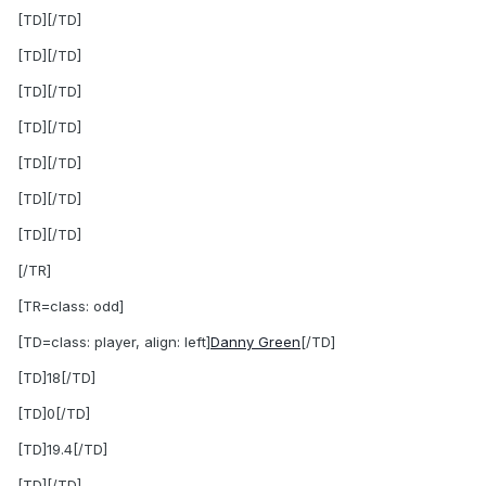
[TD][/TD]
[TD][/TD]
[TD][/TD]
[TD][/TD]
[TD][/TD]
[TD][/TD]
[TD][/TD]
[/TR]
[TR=class: odd]
[TD=class: player, align: left]
Danny Green
[/TD]
[TD]18[/TD]
[TD]0[/TD]
[TD]19.4[/TD]
[TD][/TD]