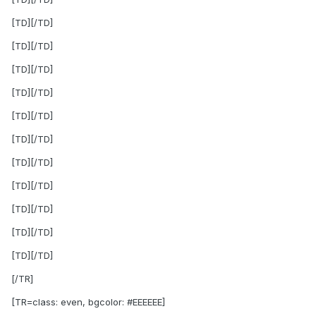
[TD][/TD]
[TD][/TD]
[TD][/TD]
[TD][/TD]
[TD][/TD]
[TD][/TD]
[TD][/TD]
[TD][/TD]
[TD][/TD]
[TD][/TD]
[TD][/TD]
[/TR]
[TR=class: even, bgcolor: #EEEEEE]