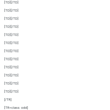
[TD][/TD]
[TD][/TD]
[TD][/TD]
[TD][/TD]
[TD][/TD]
[TD][/TD]
[TD][/TD]
[TD][/TD]
[TD][/TD]
[TD][/TD]
[TD][/TD]
[TD][/TD]
[/TR]
[TR=class: odd]