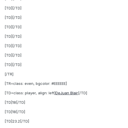
[TD][/TD]
[TD][/TD]
[TD][/TD]
[TD][/TD]
[TD][/TD]
[TD][/TD]
[TD][/TD]
[/TR]
[TR=class: even, bgcolor: #EEEEEE]
[TD=class: player, align: left]
DeJuan Blair
[/TD]
[TD]18[/TD]
[TD]18[/TD]
[TD]23.2[/TD]