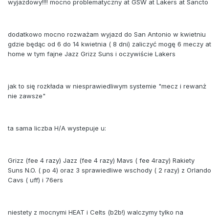
wyjazdowy!!!! mocno problematyczny at GSW at Lakers at Sancto
dodatkowo mocno rozważam wyjazd do San Antonio w kwietniu
gdzie będąc od 6 do 14 kwietnia ( 8 dni) zaliczyć mogę 6 meczy at
home w tym fajne Jazz Grizz Suns i oczywiście Lakers
jak to się rozkłada w niesprawiedliwym systemie "mecz i rewanż
nie zawsze"
ta sama liczba H/A wystepuje u:
Grizz (fee 4 razy) Jazz (fee 4 razy) Mavs ( fee 4razy) Rakiety
Suns N.O. ( po 4) oraz 3 sprawiedliwe wschody ( 2 razy) z Orlando
Cavs ( uff) i 76ers
niestety z mocnymi HEAT i Celts (b2b!) walczymy tylko na