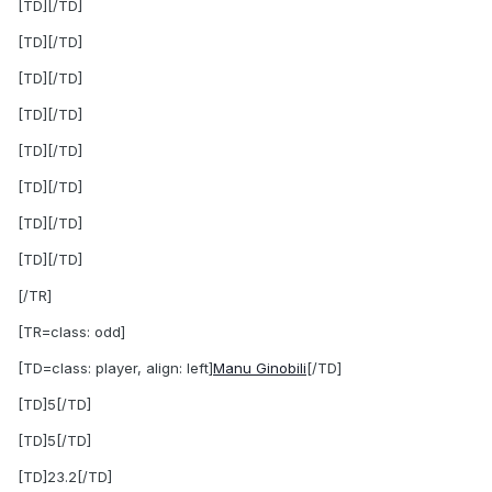
[TD][/TD]
[TD][/TD]
[TD][/TD]
[TD][/TD]
[TD][/TD]
[TD][/TD]
[TD][/TD]
[TD][/TD]
[/TR]
[TR=class: odd]
[TD=class: player, align: left]
Manu Ginobili
[/TD]
[TD]5[/TD]
[TD]5[/TD]
[TD]23.2[/TD]