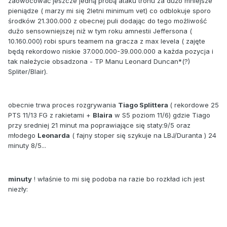
zaowocować jeszcze jedną próbą ataku tronu za dużo mniejsze
pieniądze ( marzy mi się 2letni minimum vet) co odblokuje sporo
środków 21.300.000 z obecnej puli dodając do tego możliwość
dużo sensowniejszej niż w tym roku amnestii Jeffersona (
10.160.000) robi spurs teamem na gracza z max levela ( zajęte
będą rekordowo niskie 37.000.000-39.000.000 a każda pozycja i
tak należycie obsadzona - TP Manu Leonard Duncan*(?)
Spliter/Blair).
obecnie trwa proces rozgrywania
Tiago Splittera
( rekordowe 25
PTS 11/13 FG z rakietami +
Blaira
w S5 poziom 11/6) gdzie Tiago
przy sredniej 21 minut ma poprawiające się staty:9/5 oraz
młodego
Leonarda
( fajny stoper się szykuje na LBJ/Duranta ) 24
minuty 8/5...
minuty
! właśnie to mi się podoba na razie bo rozkład ich jest
niezły: