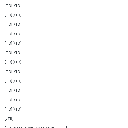
[TD][/TD]
[TD][/TD]
[TD][/TD]
[TD][/TD]
[TD][/TD]
[TD][/TD]
[TD][/TD]
[TD][/TD]
[TD][/TD]
[TD][/TD]
[TD][/TD]
[TD][/TD]
[/TR]
[TR=class: even, bgcolor: #EEEEEE]