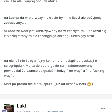
cm, siła ale i więcej opcji w ataku...
na Leonarda w pierwszym okresie bym nie liczył ale pożyjemy
zobaczymy......
szkoda że Neal jest kontuzjowany bo w zeszłym roku pokazał się
z niezłej strony fajnie rozciągając obronę i unikający strat
na nic już nie liczę a fajny komentarz nastąpił po dyskusji o
ściągnięciu k-Marta do spurs gdzie sam zainteresowany
powiedział że szanse są gdzieś miedzy " no way" a "no fucking
way"...
Mart po prostu nie cierpi spurs ( juz od czasów nets
)
Luki
Opublikowano
27 Grudnia 2011