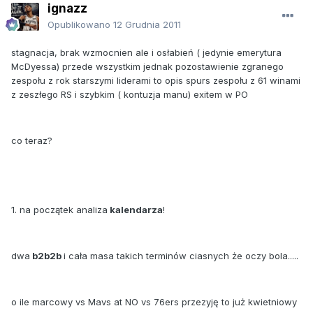
ignazz
Opublikowano
12 Grudnia 2011
stagnacja, brak wzmocnien ale i osłabień ( jedynie emerytura
McDyessa) przede wszystkim jednak pozostawienie zgranego
zespołu z rok starszymi liderami to opis spurs zespołu z 61 winami
z zeszłego RS i szybkim ( kontuzja manu) exitem w PO
co teraz?
1. na początek analiza
kalendarza
!
dwa
b2b2b
i cała masa takich terminów ciasnych że oczy bola.....
o ile marcowy vs Mavs at NO vs 76ers przezyję to już kwietniowy