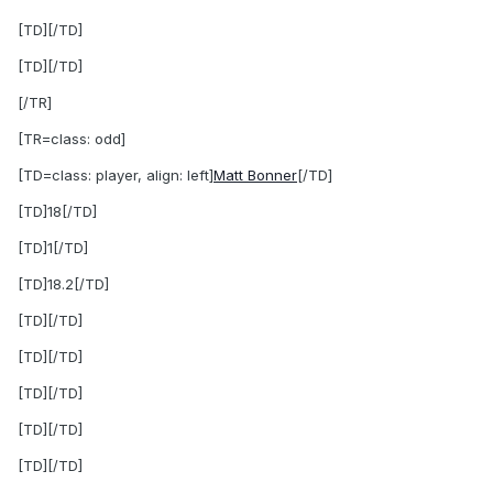
[TD][/TD]
[TD][/TD]
[/TR]
[TR=class: odd]
[TD=class: player, align: left]
Matt Bonner
[/TD]
[TD]18[/TD]
[TD]1[/TD]
[TD]18.2[/TD]
[TD][/TD]
[TD][/TD]
[TD][/TD]
[TD][/TD]
[TD][/TD]