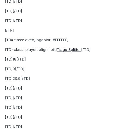
[TD][/TD]
[TD][/TD]
[TD][/TD]
[/TR]
[TR=class: even, bgcolor: #EEEEEE]
[TD=class: player, align: left]
Tiago Splitter
[/TD]
[TD]18[/TD]
[TD]0[/TD]
[TD]20.9[/TD]
[TD][/TD]
[TD][/TD]
[TD][/TD]
[TD][/TD]
[TD][/TD]