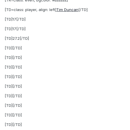
[TD=class: player, align: left]
Tim Duncan
[/TD]
[TD]17[/TD]
[TD]17[/TD]
[TD]27.2[/TD]
[TD][/TD]
[TD][/TD]
[TD][/TD]
[TD][/TD]
[TD][/TD]
[TD][/TD]
[TD][/TD]
[TD][/TD]
[TD][/TD]