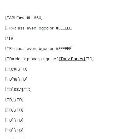
[TABLE=width: 660]
[TR=class: even, bgcolor: #EEEEEE]
[/TR]
[TR=class: even, bgcolor: #EEEEEE]
[TD=class: player, align: left]
Tony Parker
[/TD]
[TD]18[/TD]
[TD]18[/TD]
[TD]
33.1
[/TD]
[TD][/TD]
[TD][/TD]
[TD][/TD]
[TD][/TD]