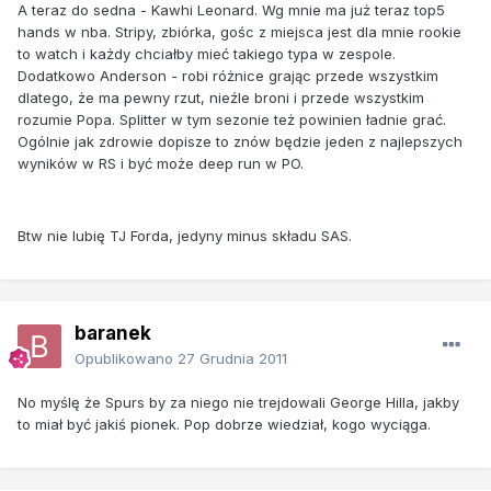
A teraz do sedna - Kawhi Leonard. Wg mnie ma już teraz top5
hands w nba. Stripy, zbiórka, gośc z miejsca jest dla mnie rookie
to watch i każdy chciałby mieć takiego typa w zespole.
Dodatkowo Anderson - robi różnice grając przede wszystkim
dlatego, że ma pewny rzut, nieźle broni i przede wszystkim
rozumie Popa. Splitter w tym sezonie też powinien ładnie grać.
Ogólnie jak zdrowie dopisze to znów będzie jeden z najlepszych
wyników w RS i być może deep run w PO.
Btw nie lubię TJ Forda, jedyny minus składu SAS.
baranek
Opublikowano
27 Grudnia 2011
No myślę że Spurs by za niego nie trejdowali George Hilla, jakby
to miał być jakiś pionek. Pop dobrze wiedział, kogo wyciąga.