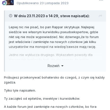
Opublikowano
23 Listopada 2023
W dniu 23.11.2023 o 14:29,
steve
napisał(a):
Lepiej nic nie pisać, bo pan Rappar skrytykuje. Najlepiej
siedźcie we własnym kurwidolku pseudoekspertow, gdzie
nikt się nie może wypowiedzieć. Nic dziwnego,że to forum
jest właściwie i zamknięte na nowych czlonkow jak kilku
uzurpatorów ma monopol na wiedzę/zawsze mają rację.
Jedno nie wyklucza drugiego. Wykazałem powody dla
ktorego tak jest/może być, ale nie znaczy, że jest to
racjonalne.
Rozwiń
Próbujesz przekonywać bohatersko do czegoś, z czym się każdy
zgadza.
Tylko tyle napisałem.
Ty zacząłeś od epitetów, inwektyw i kurwidołków.
A każde forum jest zamknięte na nowych członków, bo fora