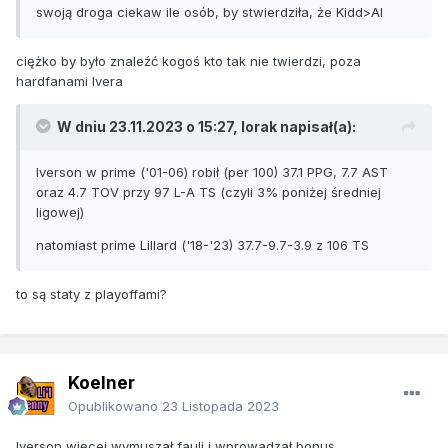
swoją d
roga ciekaw ile osób, by s
twierdziła, że Kidd
>AI
ciężko by było znaleźć kogoś kto tak nie twierdzi, poza
hardfanami Ivera
W dniu 23.11.2023 o 15:27,
lorak
napisał(a):
Iverson w prime ('01-06) robił (per 100) 37.1 PPG, 7.7 AST
oraz 4.7 TOV przy 97 L-A TS (czyli 3% poniżej średniej
ligowej)
natomiast prime Lillard ('18-'23) 37.7-9.7-3.9 z 106 TS
to są staty z playoffami?
Koelner
Opublikowano
23 Listopada 2023
Iverson więcej wymuszał fauli i wprowadzał bonus