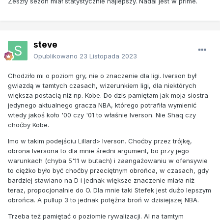
Zeszły sezon miał statystycznie najlepszy. Nadal jest w prime.
steve
Opublikowano
23 Listopada 2023
Chodziło mi o poziom gry, nie o znaczenie dla ligi. Iverson był
gwiazdą w tamtych czasach, wizerunkiem ligi, dla niektórych
większa postacią niż np. Kobe. Do dzis pamiętam jak moja siostra
jedynego aktualnego gracza NBA, którego potrafiła wymienić
wtedy jakoś koło '00 czy '01 to właśnie Iverson. Nie Shaq czy
choćby Kobe.
Imo w takim podejściu Li
llard> Iver
son. Choćby przez trójkę,
obrona Iversona to dla mnie średni argument, bo przy jego
warunkach (chyba 5'11 w butach) i zaangażowaniu w ofensywie
to ciężko było być choćby przeciętnym obrońca, w czasach, gdy
bardziej stawiano na D i jednak większe znaczenie miała niż
teraz, propocjonalnie do O. Dla mnie taki Stefek jest dużo lepszym
obrońca. A pullup 3 to jednak potężna broń w dzisiejszej NBA.
Trzeba też pamiętać o poziomie rywalizacji. AI na tamtym