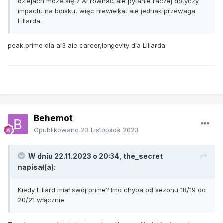
dziejach może się z AI równać. ale pytanie raczej dotyczy
impactu na boisku, więc niewielka, ale jednak przewaga
Lillarda.
peak,prime dla ai3 ale career,longevity dla Lillarda
Behemot
Opublikowano
23 Listopada 2023
W dniu 22.11.2023 o 20:34,
the_secret
napisał(a):
Kiedy Lillard miał swój prime? Imo chyba od sezonu 18/19 do
20/21 włącznie