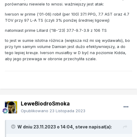
porównaniu niewiele to wnosi. ważniejszy jest atak:
Iverson w prime ('01-06) robił (per 100) 37.1 PPG, 7.7 AST oraz 4.7
TOV przy 97 L-A TS (czyli 3% poniżej średniej ligowej)
natomiast prime Lillard ('18-'23) 37.7-9.7-3.9 z 106 TS
to jest w sumie istotna różnica (większa niż mi się wydawało), bo
przy tym samym volume Damian jest dużo efektywniejszy, a do
tego lepiej kreuje. Iverson musiałby w D być na poziomie Kidda,
aby jego przewaga w obronie przechyliła szale.
LeweBiodroSmoka
Opublikowano
23 Listopada 2023
W dniu 23.11.2023 o 14:04,
steve
napisał(a):