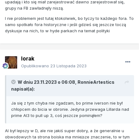
upadają i kto się miał zarejestrować dawno zarejestrował się,
grupy na FB zawładnęły niszą.
I nie problemem jest tutaj ktokolwiek, bo tyczy to każdego fora. To
samo spotkało fora historyczne i jeśli gdzieś się jeszcze toczą
dyskusje na nich, to w hyde parkach na temat polityki
lorak
Opublikowano
23 Listopada 2023
W dniu 23.11.2023 o 06:08,
RonnieArtestics
napisał(a):
Ja się z tym chyba nie zgadzam, bo prime iverson nie był
chłopcem do bicia w obronie. Jedyna przewaga Lillarda nad
prime AI3 to pull up 3, coś jeszcze pominąłem?
AI był lepszy w D, ale nie jakiś super dobry, a że generalnie u
obwodowych ta strona boiska ma mniejsze znaczenie, to w tym