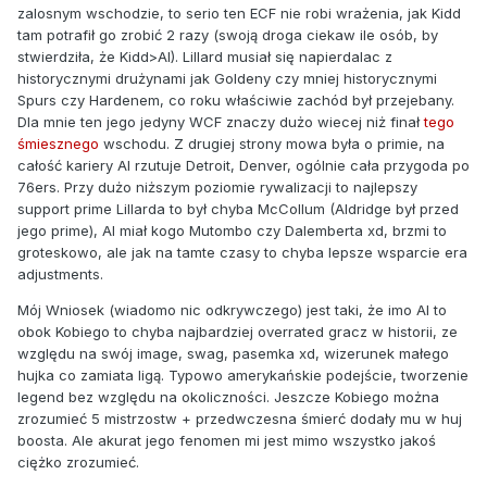
zalosnym wschodzie, to serio ten ECF nie robi wrażenia, jak Kidd
tam potrafił go zrobić 2 razy (swoją d
roga ciekaw ile osób, by
s
twierdziła, że Kidd
>AI). Lillard musiał się napierdalac z
historycznymi drużynami jak Goldeny czy mniej historycznymi
Spurs czy Hardenem, co roku właściwie zachód był przejebany.
Dla mnie ten jego jedyny WCF znaczy dużo wiecej niż finał
tego
śmiesznego
wschodu. Z drugiej strony mowa była o primie, na
całość kariery AI rzutuje Detroit, Denver, ogólnie cała przygoda po
76ers. Przy dużo niższym poziomie rywalizacji to najlepszy
support prime Lillarda to był chyba McCollum (Aldridge był przed
jego prime), AI miał kogo Mutombo czy Dalemberta xd, brzmi to
groteskowo, ale jak na tamte czasy to chyba lepsze wsparcie era
adjustments.
Mój Wniosek (wiadomo nic odkrywczego) jest taki, że imo AI to
obok Kobiego to chyba najbardziej overrated gracz w historii, ze
względu na swój image, swag, pasemka xd, wizerunek małego
hujka co zamiata ligą. Typowo a
merykańskie podejście, tworzenie
legend bez względu na okoliczności. Jeszcze Kobiego można
zrozumieć 5 mistrzostw + przedwczesna śmierć dodały mu w huj
boosta. Ale akurat jego fenomen mi jest mimo wszystko jakoś
ciężko zrozumieć.