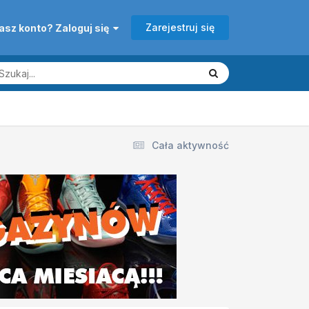
Zarejestruj się
asz konto? Zaloguj się
Cała aktywność