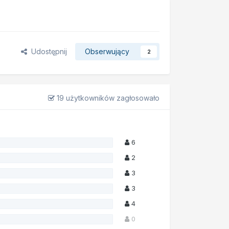
Udostępnij
Obserwujący
2
19 użytkowników zagłosowało
6
2
3
3
4
0