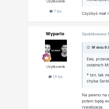
Użytkownik
7 tys.
Czyżbyś miał n
Wyparlo
Opublikowano
W dniu 9.
Eee, przeci
ostatnich M
Użytkownik
* tzn. tak 
1,5 tys.
chyba Serbi
Na pewno na ra
potem będą wal
rywalizacja.