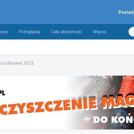
Posiad
towy
Przeglądaj
Cała aktywność
Więcej
EuroBasket 2022