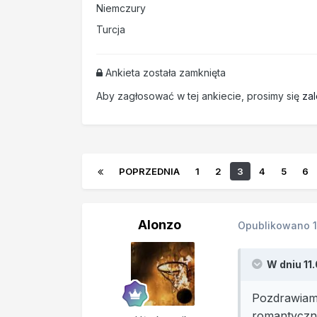
Niemczury
Turcja
Ankieta została zamknięta
Aby zagłosować w tej ankiecie, prosimy się
za
POPRZEDNIA
1
2
3
4
5
6
Alonzo
Opublikowano
W dniu 11
Pozdrawiam 
romantyczne