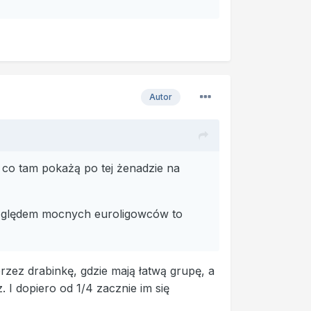
Autor
ć co tam pokażą po tej żenadzie na
d względem mocnych euroligowców to
zez drabinkę, gdzie mają łatwą grupę, a
 I dopiero od 1/4 zacznie im się