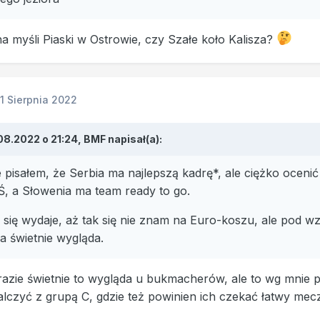
a myśli Piaski w Ostrowie, czy Szałe koło Kalisza?
11 Sierpnia 2022
08.2022 o 21:24,
BMF
napisał(a):
e pisałem, że Serbia ma najlepszą kadrę*, ale ciężko oceni
Ś, a Słowenia ma team ready to go.
mi się wydaje, aż tak się nie znam na Euro-koszu, ale po
a świetnie wygląda.
zie świetnie to wygląda u bukmacherów, ale to wg mnie pr
czyć z grupą C, gdzie też powinien ich czekać łatwy mecz.