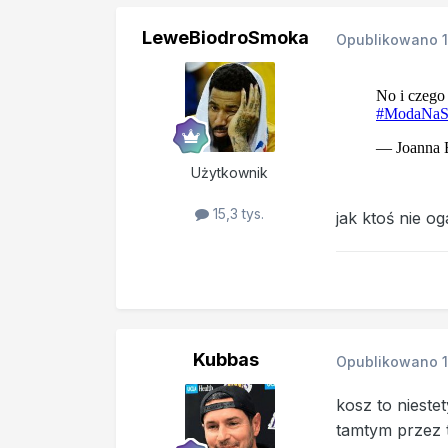
LeweBiodroSmoka
Opublikowano
Użytkownik
15,3 tys.
jak ktoś nie o
Kubbas
Opublikowano
kosz to nieste
tamtym przez 