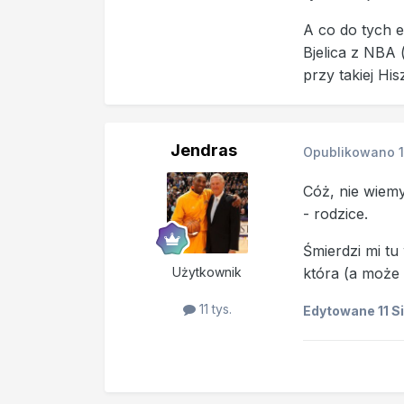
A co do tych e
Bjelica z NBA 
przy takiej Hi
Jendras
Opublikowano
Cóż, nie wiemy
- rodzice.
Śmierdzi mi tu
Użytkownik
która (a może
11 tys.
Edytowane
11 S