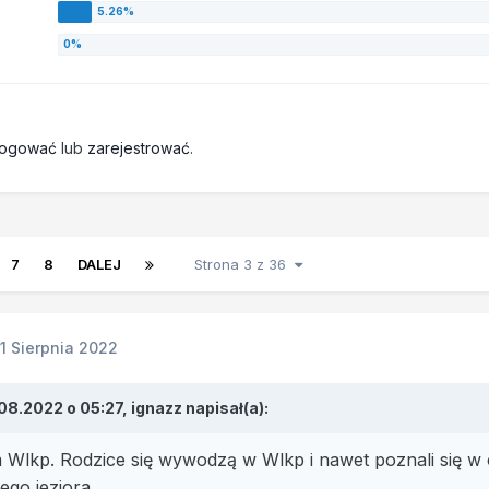
logować
lub
zarejestrować
.
7
8
DALEJ
Strona 3 z 36
11 Sierpnia 2022
.08.2022 o 05:27,
ignazz
napisał(a):
Wlkp. Rodzice się wywodzą w Wlkp i nawet poznali się w o
go jeziora