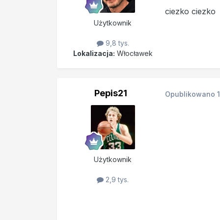
ciezko ciezko
Użytkownik
9,8 tys.
Lokalizacja:
Włocławek
Pepis21
Opublikowano
Użytkownik
2,9 tys.