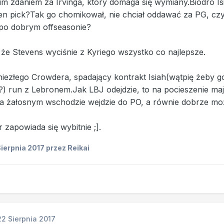
m zdaniem za Irvinga, który domaga się wymiany.Biodro Is
en pick?Tak go chomikował, nie chciał oddawać za PG, czy B
 po dobrym offseasonie?
że Stevens wyciśnie z Kyriego wszystko co najlepsze.
iezłego Crowdera, spadający kontrakt Isiah(wątpię żeby g
(?) run z Lebronem.Jak LBJ odejdzie, to na pocieszenie maj
na żałosnym wschodzie wejdzie do PO, a równie dobrze moż
zapowiada się wybitnie ;].
Sierpnia 2017
przez Reikai
22 Sierpnia 2017