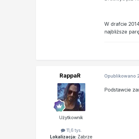
W drafcie 2014
najbliższe par
RappaR
Opublikowano
Podstawcie za
Użytkownik
11,6 tys.
Lokalizacja:
Zabrze