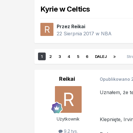
Kyrie w Celtics
Przez
Reikai
22 Sierpnia 2017
w
NBA
1
2
3
4
5
6
DALEJ
Str
Reikai
Opublikowano
Uznałem, że te
Użytkownik
Klepnięte, Irvi
9,2 tys.