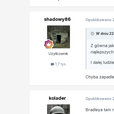
shadowy86
Opublikowano
W dniu 22
Z gówna jak
najlepszych
Użytkownik
I dalej ludz
1,7 tys.
Chyba zapadles
kolader
Opublikowano
Bradleya tam 