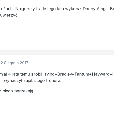
o żart... Najgorszy trade tego lata wykonał Danny Ainge. B
 uwierzyć.
22 Sierpnia 2017
miał 4 lata temu zrobił Irving+Bradley+Tantum+Hayward+Ho
i wyhaczył zajebistego trenera.
na niego narzekają.