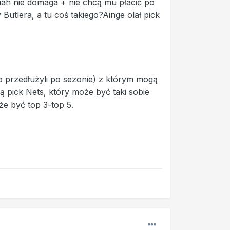
iah nie domaga + nie chcą mu płacić po
utlera, a tu coś takiego?Ainge olał pick
o przedłużyli po sezonie) z którym mogą
ą pick Nets, który może być taki sobie
e być top 3-top 5.