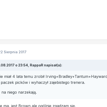
22 Sierpnia 2017
.08.2017 o 23:54, RappaR napisał(a):
ie miał 4 lata temu zrobił Irving+Bradley+Tantum+Hayward
 paczek picków i wyhaczył zajebistego trenera.
ie na niego narzekają.
ie ma, jest Brown ale ogólnie zgadzam się.