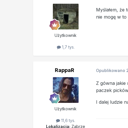
Myślałem, że t
nie mogę w to
Użytkownik
1,7 tys.
RappaR
Opublikowano
Z gówna jakie 
paczek picków 
I dalej ludzie 
Użytkownik
11,6 tys.
Lokalizacja:
Zabrze