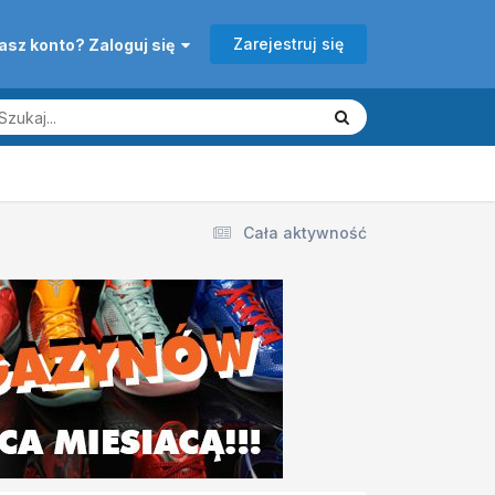
Zarejestruj się
asz konto? Zaloguj się
Cała aktywność