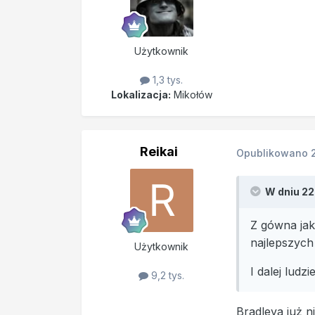
Użytkownik
1,3 tys.
Lokalizacja:
Mikołów
Reikai
Opublikowano
W dniu 22
Z gówna jak
najlepszych
Użytkownik
I dalej ludz
9,2 tys.
Bradleya już n