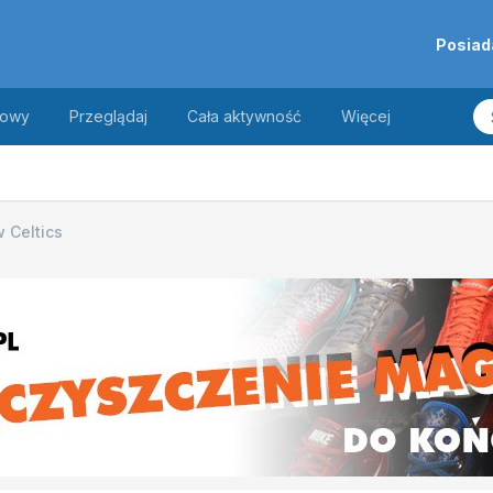
Posiad
towy
Przeglądaj
Cała aktywność
Więcej
w Celtics