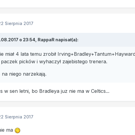
22 Sierpnia 2017
.08.2017 o 23:54, RappaR napisał(a):
ie miał 4 lata temu zrobił Irving+Bradley+Tantum+Hayward
 paczek picków i wyhaczył zajebistego trenera.
ie na niego narzekają.
 w sen letni, bo Bradleya juz nie ma w Celtics...
22 Sierpnia 2017
nie ma