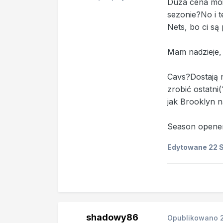
Duża cena moi
sezonie?No i t
Nets, bo ci są
Mam nadzieje, 
Cavs?Dostają n
zrobić ostatni
jak Brooklyn 
Season opener 
Edytowane
22 
shadowy86
Opublikowano