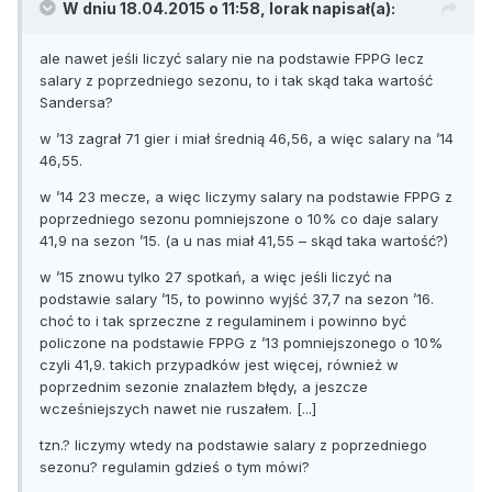
W dniu 18.04.2015 o 11:58, lorak napisał(a):
ale nawet jeśli liczyć salary nie na podstawie FPPG lecz
salary z poprzedniego sezonu, to i tak skąd taka wartość
Sandersa?
w ’13 zagrał 71 gier i miał średnią 46,56, a więc salary na ’14
46,55.
w ’14 23 mecze, a więc liczymy salary na podstawie FPPG z
poprzedniego sezonu pomniejszone o 10% co daje salary
41,9 na sezon ’15. (a u nas miał 41,55 – skąd taka wartość?)
w ’15 znowu tylko 27 spotkań, a więc jeśli liczyć na
podstawie salary ’15, to powinno wyjść 37,7 na sezon ’16.
choć to i tak sprzeczne z regulaminem i powinno być
policzone na podstawie FPPG z ’13 pomniejszonego o 10%
czyli 41,9. takich przypadków jest więcej, również w
poprzednim sezonie znalazłem błędy, a jeszcze
wcześniejszych nawet nie ruszałem. [...]
tzn.? liczymy wtedy na podstawie salary z poprzedniego
sezonu? regulamin gdzieś o tym mówi?