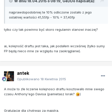
W dniu 18.04.2015 o 08:19, GeDDo napisał(a):
najprawdopodobniej te 10% odliczone zostało z jego
ostatniej wartości 41,55fp - 10% = 37,40fp
tylko czy tak powinno być skoro regulamin stanowi inaczej?
ai, kolejność draftu jest taka, jak podałem wcześniej (tylko sumy
FP będą nieco inne ze względu na zaokrąglanie).
antek
Opublikowano
18 Kwietnia 2015
A może to złe liczenie kolejnosci draftu kosztowało mnie swego
czasu Anthony'ego Davisa (pamietasz lorak?
)
Gratulacje dla chytrego za majstra.