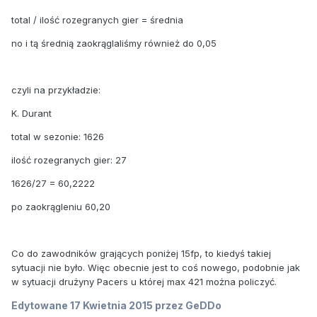
total / ilość rozegranych gier = średnia
no i tą średnią zaokrąglaliśmy również do 0,05
czyli na przykładzie:
K. Durant
total w sezonie: 1626
ilość rozegranych gier: 27
1626/27 = 60,2222
po zaokrągleniu 60,20
Co do zawodników grających poniżej 15fp, to kiedyś takiej
sytuacji nie było. Więc obecnie jest to coś nowego, podobnie jak
w sytuacji drużyny Pacers u której max 421 można policzyć.
Edytowane
17 Kwietnia 2015
przez GeDDo