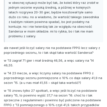
w obecnej sytuacji może być tak, że koleś który raz zrobił w
jednym sezonie wysoką średnią, a później w kolejnych
latach rozgrywa 20-30 gier, będzie kosztował tyle samo
dużo co roku. no a wiadomo, że wartość takiego zawodnika
z każdym rokiem powinna spadać, bo jest podatny na
kontuzje. no i nie twierdzę tak ze względu na obecność
Sandersa w moim składzie. mi to rybka, bo i tak nie mam
problemu z salary.
ale nawet jeśli liczyć salary nie na podstawie FPPG lecz salary z
poprzedniego sezonu, to i tak skąd taka wartość Sandersa?
w ’13 zagrał 71 gier i miał średnią 46,56, a więc salary na ’14
46,55.
w ’14 23 mecze, a więc liczymy salary na podstawie FPPG z
poprzedniego sezonu pomniejszone o 10% co daje salary 41,9 na
sezon ’15. (a u nas miał 41,55 – skąd taka wartość?)
w ’15 znowu tylko 27 spotkań, a więc jeśli liczyć na podstawie
salary ’15, to powinno wyjść 37,7 na sezon ’16. choć to i tak
sprzeczne z regulaminem i powinno być policzone na podstawie
FPPG z ’13 pomniejszonego o 10% czyli 41,9. takich przypadków