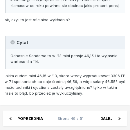
zlamasow co roku powinno sie obcinac jakis procent pensji.
ok, czyli to jest oficjalna wykładnia?
Cytat
Odnosnie Sandersa to w '13 mial pensje 46,15 i to wyjasnia
wartosc dla '14.
jakim cudem mial 46,15 w '13, skoro wtedy wyprodukował 3306 FP
w 71 spotkaniach co daje średnią 46,56, a więc salary 46,55? być
może techniki i ejections zostały uwzględnione? tylko w takim
razie to błąd, bo przecież je wykluczyliśmy.
POPRZEDNIA
Strona 49 z 51
DALEJ