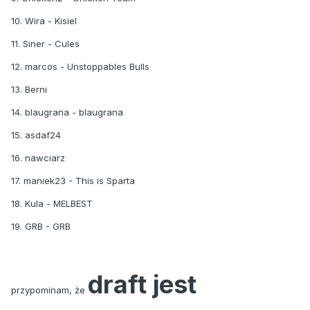
10. Wira - Kisiel
11. Siner - Cules
12. marcos - Unstoppables Bulls
13. Berni
14. blaugrana - blaugrana
15. asdaf24
16. nawciarz
17. maniek23 - This is Sparta
18. Kula - MELBEST
19. GRB - GRB
draft jest
przypominam, że