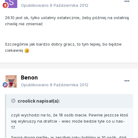
Opublikowano
8 Października 2012
26.10 jest ok, tylko ustalmy ostatecznie, żeby później na ostatnią
chwilę nie zmieniać
Szczególnie jak bardzo dobry gracz, to tym lepiej, bo będzie
ciekawiej
Benon
Opublikowano
8 Października 2012
croolick napisał(a):
czyli wychodzi na to, że 18 osób macie. Pewnie jeszcze ktoś
się wykruszy na drafcie - wiec może bedzie tyle co u nas-
17.
Swoją drogą nieźle- w zeszłym roku byliśmy w 10 osób, dziś