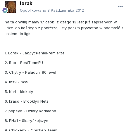
lorak
Opublikowano
8 Października 2012
na ta chwilę mamy 17 osób, z czego 13 jest już zapisanych w
lidze. do każdego z poniższej listy poszła prywatna wiadomość z
linkiem do ligi:
1. Lorak - JakZycPaniePremierze
2. Rob - BestTeamEU
3. Chytry - Paladyni 80 level
4. ms9 - ms9
5. Karl - klekoty
6. kraso - Brooklyn Nets
7. popeye - Dziary Rodmana
8. PH#1 - Skaryfikejszyn
9. Chicken2 - Chicken Team