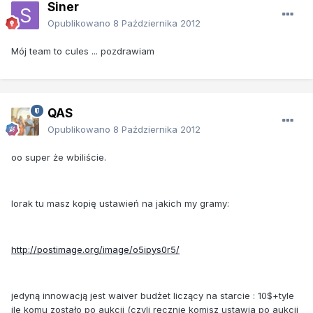
Siner
Opublikowano
8 Października 2012
Mój team to cules ... pozdrawiam
QAS
Opublikowano
8 Października 2012
oo super że wbiliście.
lorak tu masz kopię ustawień na jakich my gramy:
http://postimage.org/image/o5ipys0r5/
jedyną innowacją jest waiver budżet liczący na starcie : 10$+tyle
ile komu zostało po aukcji (czyli ręcznie komisz ustawia po aukcji