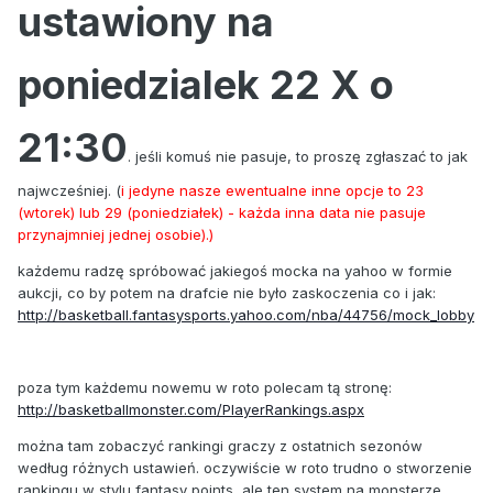
ustawiony na
poniedzialek 22 X o
21:30
. jeśli komuś nie pasuje, to proszę zgłaszać to jak
najwcześniej. (
i jedyne nasze ewentualne inne opcje to 23
(wtorek) lub 29 (poniedziałek) - każda inna data nie pasuje
przynajmniej jednej osobie).)
każdemu radzę spróbować jakiegoś mocka na yahoo w formie
aukcji, co by potem na drafcie nie było zaskoczenia co i jak:
http://basketball.fantasysports.yahoo.com/nba/44756/mock_lobby
poza tym każdemu nowemu w roto polecam tą stronę:
http://basketballmonster.com/PlayerRankings.aspx
można tam zobaczyć rankingi graczy z ostatnich sezonów
według różnych ustawień. oczywiście w roto trudno o stworzenie
rankingu w stylu fantasy points, ale ten system na monsterze