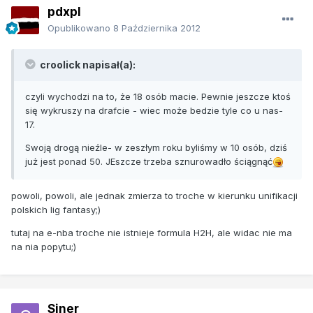
pdxpl
Opublikowano
8 Października 2012
croolick napisał(a):
czyli wychodzi na to, że 18 osób macie. Pewnie jeszcze ktoś
się wykruszy na drafcie - wiec może bedzie tyle co u nas-
17.
Swoją drogą nieźle- w zeszłym roku byliśmy w 10 osób, dziś
już jest ponad 50. JEszcze trzeba sznurowadło ściągnąć
powoli, powoli, ale jednak zmierza to troche w kierunku unifikacji
polskich lig fantasy;)
tutaj na e-nba troche nie istnieje formula H2H, ale widac nie ma
na nia popytu;)
Siner