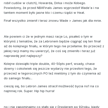
robił cudów w clutch), Howarda, Dirka i może Kobego.
Powiedzmy, że przed NBAFinals James wyprzedził Wade'a i na
tamtem moment było jasne kto i czemu rządzi w Heat.
Finał wszystko zmienił i teraz znowu Wade > James jak dla mnie.
Ale powiem ci że w jednym masz racje Lo, pisałeś o tym w
którymś z tematów, że za Lebronem będzie ciągnąć się ten finał
aż do kolejnego finału, w którym tego nie przełamie. Bo przecież z
jakiej racji mamy mu uwierzyć, że coś się zmieniło i teraz już
naprawdę jest najlepszy?
Kolejne dziesiątki triple double, 40-50pts perf, wsady, chase
downy i cokolwiek się jeszcze wydarzy nie przesłoni tego, że
przecież w tegorocznych PO też mieliśmy z tym do czynienia aż
do samego finału...
cieszę się, bo Lebron James stracił możliwość bycia no1 na co
najmniej rok. Super. Hip hip hurra!
no i nie zapominajmy co stało się z Drexlerem po 92roku, kiedy