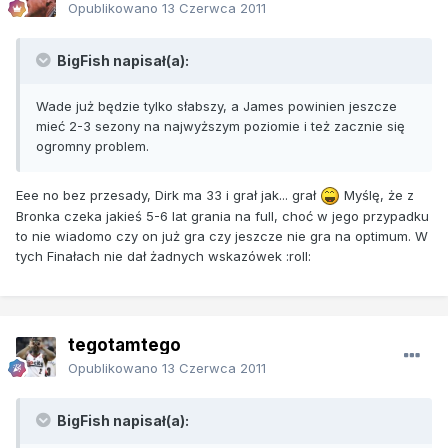
Opublikowano
13 Czerwca 2011
BigFish napisał(a):
Wade już będzie tylko słabszy, a James powinien jeszcze
mieć 2-3 sezony na najwyższym poziomie i też zacznie się
ogromny problem.
Eee no bez przesady, Dirk ma 33 i grał jak... grał
Myślę, że z
Bronka czeka jakieś 5-6 lat grania na full, choć w jego przypadku
to nie wiadomo czy on
już
gra czy
jeszcze nie
gra na optimum. W
tych Finałach nie dał żadnych wskazówek :roll:
tegotamtego
Opublikowano
13 Czerwca 2011
BigFish napisał(a):