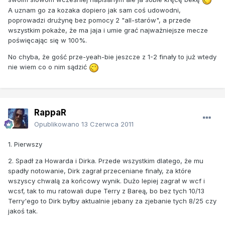
A uznam go za kozaka dopiero jak sam coś udowodni,
poprowadzi drużynę bez pomocy 2 "all-starów", a przede
wszystkim pokaże, że ma jaja i umie grać najważniejsze mecze
poświęcając się w 100%.
No chyba, że gość prze-yeah-bie jeszcze z 1-2 finały to już wtedy
nie wiem co o nim sądzić
RappaR
Opublikowano
13 Czerwca 2011
1. Pierwszy
2. Spadł za Howarda i Dirka. Przede wszystkim dlatego, że mu
spadły notowanie, Dirk zagrał przeceniane finały, za które
wszyscy chwalą za końcowy wynik. Dużo lepiej zagrał w wcf i
wcsf, tak to mu ratowali dupe Terry z Bareą, bo bez tych 10/13
Terry'ego to Dirk byłby aktualnie jebany za zjebanie tych 8/25 czy
jakoś tak.