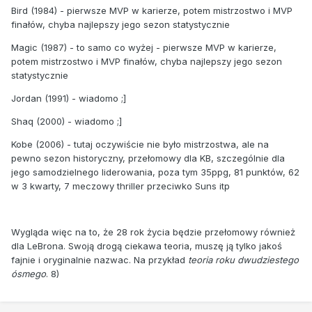
Bird (1984) - pierwsze MVP w karierze, potem mistrzostwo i MVP
finałów, chyba najlepszy jego sezon statystycznie
Magic (1987) - to samo co wyżej - pierwsze MVP w karierze,
potem mistrzostwo i MVP finałów, chyba najlepszy jego sezon
statystycznie
Jordan (1991) - wiadomo ;]
Shaq (2000) - wiadomo ;]
Kobe (2006) - tutaj oczywiście nie było mistrzostwa, ale na
pewno sezon historyczny, przełomowy dla KB, szczególnie dla
jego samodzielnego liderowania, poza tym 35ppg, 81 punktów, 62
w 3 kwarty, 7 meczowy thriller przeciwko Suns itp
Wygląda więc na to, że 28 rok życia będzie przełomowy również
dla LeBrona. Swoją drogą ciekawa teoria, muszę ją tylko jakoś
fajnie i oryginalnie nazwac. Na przykład
teoria roku dwudziestego
ósmego
. 8)