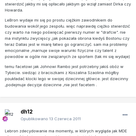
stwierdzić jakby mi się opłacało jakbym go wziął zamiast Dirka czy
Howarda.
LeBron wydaje mi się po prostu ciężkim zawodnikiem do
budowania wokół jego zespołu. więc naprawdę ciężko stwierdzić
czy warto na niego poświęcać pierwszy numer w "drafcie". nie
ma instynktu zwycięscy ,jak pokazała obrona kiedyś Bostonu czy
teraz Dallas jest w miarę łatwo go ograniczyć. sam ma problemy
emocjonalne ,marnuje swoje warunki fizyczne czy talent z
powodów w ogóle nie związanych ze sportem (tak mi się wydaje)
temu facetowi jak Johnowi Rambo jest potrzebny jakiś obóz w
Tybecie. siedząc z braciszkami z Koszalina Szaolina mógłby
poukładać klocki lego w swojej dziecinnej główce. jest dziecinny
,podejmuje decyzje dziecinne ,nie jest facetem .
dh12
Opublikowano
13 Czerwca 2011
Lebron zdecydowanie ma momenty, w których wygląda jak MDE