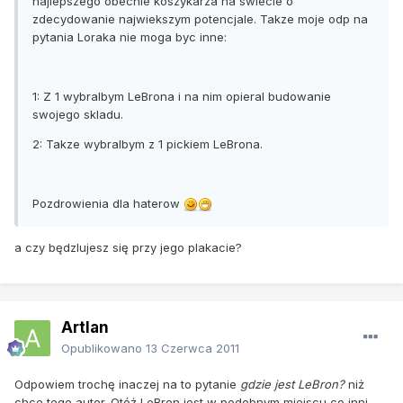
najlepszego obecnie koszykarza na swiecie o
zdecydowanie najwiekszym potencjale. Takze moje odp na
pytania Loraka nie moga byc inne:
1: Z 1 wybralbym LeBrona i na nim opieral budowanie
swojego skladu.
2: Takze wybralbym z 1 pickiem LeBrona.
Pozdrowienia dla haterow
a czy będzlujesz się przy jego plakacie?
Artlan
Opublikowano
13 Czerwca 2011
Odpowiem trochę inaczej na to pytanie
gdzie jest LeBron?
niż
chce tego autor. Otóż LeBron jest w podobnym miejscu co inni