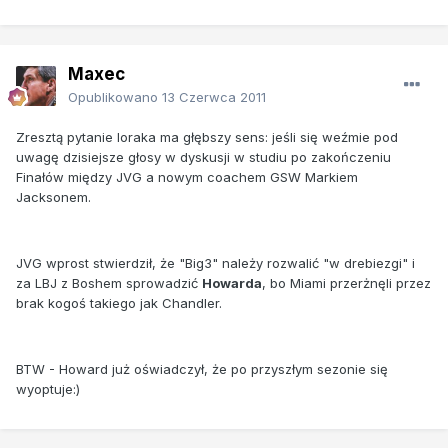
Maxec
Opublikowano
13 Czerwca 2011
Zresztą pytanie loraka ma głębszy sens: jeśli się weźmie pod
uwagę dzisiejsze głosy w dyskusji w studiu po zakończeniu
Finałów między JVG a nowym coachem GSW Markiem
Jacksonem.
JVG wprost stwierdził, że "Big3" należy rozwalić "w drebiezgi" i
za LBJ z Boshem sprowadzić
Howarda
, bo Miami przerżnęli przez
brak kogoś takiego jak Chandler.
BTW - Howard już oświadczył, że po przyszłym sezonie się
wyoptuje:)