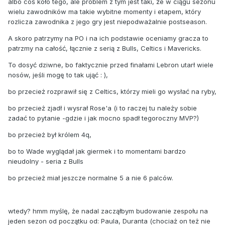
albo coś koło tego, ale problem z tym jest taki, że w ciągu sezonu
wielu zawodników ma takie wybitne momenty i etapem, który
rozlicza zawodnika z jego gry jest niepodważalnie postseason.
A skoro patrzymy na PO i na ich podstawie oceniamy gracza to
patrzmy na całość, łącznie z serią z Bulls, Celtics i Mavericks.
To dosyć dziwne, bo faktycznie przed finałami Lebron utarł wiele
nosów, jeśli mogę to tak ująć : ),
bo przecież rozprawił się z Celtics, którzy mieli go wysłać na ryby,
bo przecież zjadł i wysrał Rose'a (i to raczej tu należy sobie
zadać to pytanie -gdzie i jak mocno spadł tegoroczny MVP?)
bo przecież był królem 4q,
bo to Wade wyglądał jak giermek i to momentami bardzo
nieudolny - seria z Bulls
bo przecież miał jeszcze normalne 5 a nie 6 palców.
wtedy? hmm myślę, że nadal zacząłbym budowanie zespołu na
jeden sezon od początku od: Paula, Duranta (chociaż on też nie