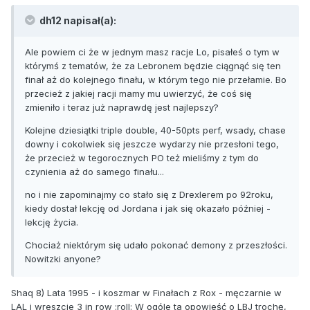
dh12 napisał(a):
Ale powiem ci że w jednym masz racje Lo, pisałeś o tym w
którymś z tematów, że za Lebronem będzie ciągnąć się ten
finał aż do kolejnego finału, w którym tego nie przełamie. Bo
przecież z jakiej racji mamy mu uwierzyć, że coś się
zmieniło i teraz już naprawdę jest najlepszy?
Kolejne dziesiątki triple double, 40-50pts perf, wsady, chase
downy i cokolwiek się jeszcze wydarzy nie przesłoni tego,
że przecież w tegorocznych PO też mieliśmy z tym do
czynienia aż do samego finału...
no i nie zapominajmy co stało się z Drexlerem po 92roku,
kiedy dostał lekcję od Jordana i jak się okazało później -
lekcję życia.
Chociaż niektórym się udało pokonać demony z przeszłości.
Nowitzki anyone?
Shaq 8) Lata 1995 - i koszmar w Finałach z Rox - męczarnie w
LAL i wreszcie 3 in row :roll: W ogóle ta opowieść o LBJ trochę,