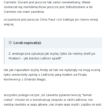
Carmelo. Durant jest jeszcze tak samo nieokiełzany, Wade
zestarzał się mentalnie,Rose jeszcze jest żółtodziobem a do
Carmelo nie mam zaufania.
oczywiście jest jeszcze Chris Paul i ich traktuje po równo mniej
więcej.
Lorak napisał(a):
2. analogiczna sytuacja jak wyżej, tylko że robimy draft po
finałach - jak bardzo LeBron spadł?
tak jak napisałem wyżej finały aż tak nie wpłynęły na moją ocenę
tylko utwierdziły opinię o LeBronie jaką miałem od Finału
Konferencji z Orlando Magic.
wszystko polega na tym ,że zawarte pytania tworzą "temat-
rzeka". chodzi mi o konstrukcję zespołu w okół LeBrona. nie
siedzę niestety w jego głowie ,nie znam jego myśli i ciężko mi jest