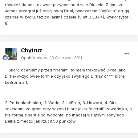
również datami, dziwnie przypomina dzieje Diesela. Z tym, że
James przegrał już drugi swój Finał, tymczasem "BigFella" drugą
szansę w życiu, też po jakimś czasie (5 lat u LBJ 4), wykorzystał...
8)
Chytruz
Opublikowano
13 Czerwca 2011
1. Skoro oceniamy przed finałami, to mam traktować Dirka jako
Dirka-w-życiowej-formie czy jako zwykłego Dirka? c***, biorę
LeBrona z 1.
2. Po finałach biorę: 1. Wade, 2. LeBron, 3. Howard, 4. Dirk -
zakładam, że gram cały sezon i biorę jakiś "overall" zawodnika, a
nie formę z serii albo tygodnia, bo inaczej wziąłbym Tony'ego
Delka z meczu jak rzucił 50 punktów.