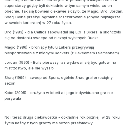
superstarzy gdyby byli dokładnie w tym samym wieku co on
obecnie. Tak się bowiem ciekawie złożyło, że Magic, Bird, Jordan,
Shaq i Kobe przeżyli ogromne rozczarowania (chyba największe
w swoich karierach) w 27 roku życia.
Bird (1983) - dla Celtics zapowiadał się ECF z Sixers, a skończyło
się na dostaniu sweepa od niezbyt wybitnych Bucks
Magic (1986) - broniący tytułu Lakers przegrywają
niespodziewanie z młodymi Rockets (z Hakeemem i Samsonem)
Jordan (1990) - Bulls pierwszy raz wydawali się byc gotowi na
mistrzostwo, ale nie wyszło
Shaq (1999) - sweep od Spurs, ogólnie Shaq grał przeciętny
sezon
Kobe (2005) - drużyna w loterii a i jego indywidualna gra nie
porywała
No i teraz druga ciekawostka - dokładnie rok później, w 28 roku
życia każdy z tych graczy ma sezon przełomowy.