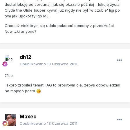
dostał lekcję od Jordana i jak się okazało później - lekcję życia.
Clyde the Glide (super xywa) już nigdy nie był 'w czubie' ligi po
tym jak upokorzył go MJ.
Chociaż niektórym się udało pokonać demony z przeszłości.
Nowitzki anyone?
dh12
Opublikowano
13 Czerwca 2011
@Lo
i skoro zrobiłeś temat FAQ to prosiłbym cię, żebyś odpowiedział
na mojego posta
Maxec
Opublikowano
13 Czerwca 2011