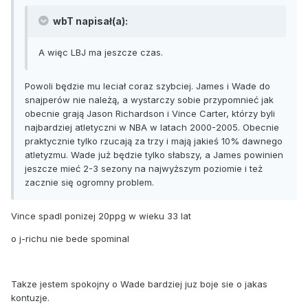
wbT napisał(a):
A więc LBJ ma jeszcze czas.
Powoli będzie mu leciał coraz szybciej. James i Wade do
snajperów nie należą, a wystarczy sobie przypomnieć jak
obecnie grają Jason Richardson i Vince Carter, którzy byli
najbardziej atletyczni w NBA w latach 2000-2005. Obecnie
praktycznie tylko rzucają za trzy i mają jakieś 10% dawnego
atletyzmu. Wade już będzie tylko słabszy, a James powinien
jeszcze mieć 2-3 sezony na najwyższym poziomie i też
zacznie się ogromny problem.
Vince spadl ponizej 20ppg w wieku 33 lat
o j-richu nie bede spominal
Takze jestem spokojny o Wade bardziej juz boje sie o jakas
kontuzje.