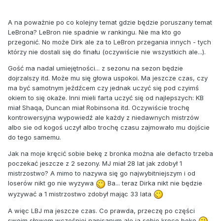
A na poważnie po co kolejny temat gdzie będzie poruszany temat
LeBrona? LeBron nie spadnie w rankingu. Nie ma kto go
przegonić. No może Dirk ale za to LeBron przegania innych - tych
którzy nie dostali się do finału (oczywiście nie wszystkich ale...).
Gość ma nadal umiejętności... z sezonu na sezon będzie
dojrzalszy itd. Może mu się głowa uspokoi. Ma jeszcze czas, czy
ma być samotnym jeźdźcem czy jednak uczyć się pod czyimś
okiem to się okaże. Inni mieli farta uczyć się od najlepszych: KB
miał Shaqa, Duncan miał Robinsona itd. Oczywiście trochę
kontrowersyjna wypowiedź ale każdy z niedawnych mistrzów
albo sie od kogoś uczył albo trochę czasu zajmowało mu dojście
do tego samemu.
Jak na moje kręcić sobie bekę z bronka można ale defacto trzeba
poczekać jeszcze z 2 sezony. MJ miał 28 lat jak zdobył 1
mistrzostwo? A mimo to nazywa się go najwybitniejszym i od
loserów nikt go nie wyzywa
Ba... teraz Dirka nikt nie będzie
wyzywać a 1 mistrzostwo zdobył mając 33 lata
A więc LBJ ma jeszcze czas. Co prawda, przeczę po części
swoim słowom wcześniej napisanym ale ja sobie kręcę bekę