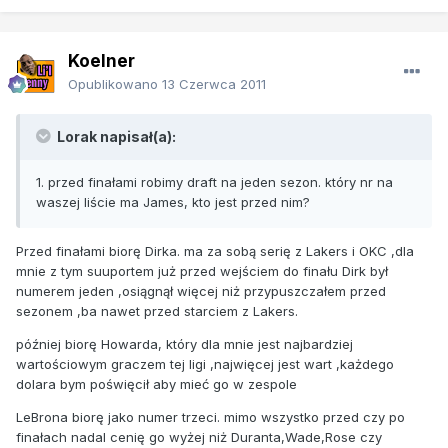
Koelner
Opublikowano
13 Czerwca 2011
Lorak napisał(a):
1. przed finałami robimy draft na jeden sezon. który nr na
waszej liście ma James, kto jest przed nim?
Przed finałami biorę Dirka. ma za sobą serię z Lakers i OKC ,dla
mnie z tym suuportem już przed wejściem do finału Dirk był
numerem jeden ,osiągnął więcej niż przypuszczałem przed
sezonem ,ba nawet przed starciem z Lakers.
później biorę Howarda, który dla mnie jest najbardziej
wartościowym graczem tej ligi ,najwięcej jest wart ,każdego
dolara bym poświęcił aby mieć go w zespole
LeBrona biorę jako numer trzeci. mimo wszystko przed czy po
finałach nadal cenię go wyżej niż Duranta,Wade,Rose czy