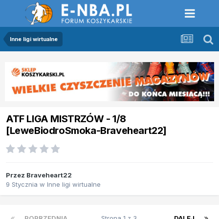
Inne ligi wirtualne
ATF LIGA MISTRZÓW - 1/8
[LeweBiodroSmoka-Braveheart22]
Przez
Braveheart22
9 Stycznia
w
Inne ligi wirtualne
POPRZEDNIA
Strona 1 z 3
DALEJ