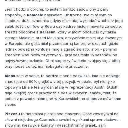
Jeśli chodzi o obronę, to jestem bardzo zadowlony z pary
stoperów, o
Ramosie
napisałem już trochę, nie miał bym do
siebie za dużo szacunku gdyby miał tutaj wykładać wachlarz jego
zalet, ilość trumfów w Realu czy kadrze historii mówi tu za siebie,
zresztą podobnie z
Baresim
, który w moim odczuciu był takim
vintage Maldinim przed Maldinim, oczywiście mniej utytułowanym
w Europie, ale gość miał przemocarną karierę w czasach gdzie
jednak poważna kontuzja mogła zgasić światło, a on - pomimo
średnich warunków fizycznych - grał bez mała 15 sezonów na
najwyższym poziomie. Obaj stoperzy świetnie czujący się z piłką
przy nodze co też ma niebagatelne znaczenie.
Alaba
sam w sobie, to bardzo mocne nazwisko, imo nie odbiega
znacząco od 80% grajków z tej pozycji, w peaku był nie tylko
topowym LB ale też wyróżniał się w reprezentacji Austrii (Adolf
daje okejke) gracz praktycznie bez większych leaków, fakt, że
potem z powodzeniem grał w Kurewskich na stoperze mówi sam
siebie.
Piszczu
to natomiast pierdolona maszyna. Gość zawstydzał na
siłowni niejednego Czarnolda swoimi wynikami sprawnościowo-
siłowymi, niezwykle kumaty i wrzechstronny grajek, sam