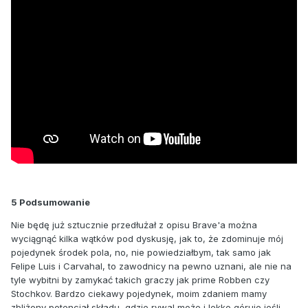
5 Podsumowanie
Nie będę już sztucznie przedłużał z opisu Brave'a można
wyciągnąć kilka wątków pod dyskusję, jak to, że zdominuje mój
pojedynek środek pola, no, nie powiedziałbym, tak samo jak
Felipe Luis i Carvahal, to zawodnicy na pewno uznani, ale nie na
tyle wybitni by zamykać takich graczy jak prime Robben czy
Stochkov. Bardzo ciekawy pojedynek, moim zdaniem mamy
zbliżony potencjał składu, gdzie rywal może i lekko góruje jeśli