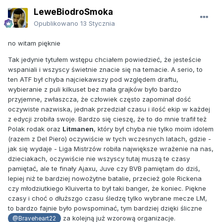
LeweBiodroSmoka
Opublikowano
13 Stycznia
no witam pięknie
Tak jedynie tytułem wstępu chciałem powiedzieć, że jesteście
wspaniali i wszyscy świetnie znacie się na temacie. A serio, to
ten ATF był chyba najciekawszy pod względem draftu,
wybieranie z puli kilkuset bez mała grajków było bardzo
przyjemne, zwłaszcza, że człowiek często zapominał dość
oczywiste nazwiska, jednak przedział czasu i ilość ekip w każdej
z edycji zrobiła swoje. Bardzo się cieszę, że to do mnie trafił też
Polak rodak oraz
Litmanen
, który był chyba nie tylko moim idolem
(razem z Del Piero) oczywiście w tych wczesnych latach, gdzie -
jak się wydaje - Liga Mistrzów robiła największe wrażenie na nas,
dzieciakach, oczywiście nie wszyscy tutaj muszą te czasy
pamiętać, ale te finały Ajaxu, Juve czy BVB pamiętam do dziś,
lepiej niż te bardziej nowożytne batalie, przecież gole Rickena
czy młodziutkiego Kluiverta to był taki banger, że koniec. Piękne
czasy i choć o dłuższgo czasu śledzę tylko wybrane mecze LM,
to bardzo fajnie było powspominać, tym bardziej dzięki śliczne
za kolejną już wzorową organizacje.
@Braveheart22