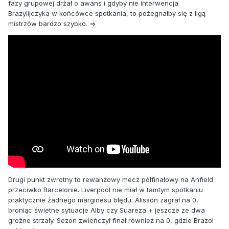
fazy grupowej drżał o awans i gdyby nie interwencja
Brazylijczyka w końcówce spotkania, to pożegnałby się z ligą
mistrzów bardzo szybko. =>
Drugi punkt zwrotny to rewanżowy mecz półfinałowy na Anfield
przeciwko Barcelonie. Liverpool nie miał w tamtym spotkaniu
praktycznie żadnego marginesu błędu. Alisson zagrał na 0,
broniąc świetne sytuacje Alby czy Suareza + jeszcze ze dwa
groźne strzały. Sezon zwieńczył finał również na 0, gdzie Brazol