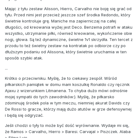
Mając z tyłu zestaw Alisson, Hierro, Carvalho nie boję się grać od
tyłu. Przed nimi jest przecież jeszcze szef środka Redondo, który
świetnie kontroluje grę. Maniche ma zapierniczaj na całej
długości, od kreowania wyżej jest Deco. Benzema potrafi w ataku
wszystko, utrzymanie piłki, również kreowanie, wykończenie obie
nogi, głowa. Są też dynamiczne, świetne 1v1 skrzydła. Ten tercet z
przodu to też świetny zestaw na kontratak po odbiorze czy po
dłuższym podaniu od Alissona, który świetnie uruchamia w ten
sposób szybki atak.
...
Krótko o przeciwniku. Myślę, że to ciekawy zespół. Wśród
piłkarskich pamiątek w domu mam koszulkę Ronaldo czy ręcznik
Ajaxu z wizerunkiem Litmanena. To chyba dużo mówi odnośnie
mojej sympatii do tych zawodników:). Myślę, że piłkarsko
zdominuję środek pola w tym meczu, niemniej akurat Davids czy
De Rossi to gracze, którzy mają dużo atutów w grze defensywnej
i będą się odgryzać.
Jeśli chodzi o tyły to może być dość wyrównanie. Wydaje mi się,
że Ramos > Carvalho, Hierro > Baresi. Carvajal > Piszczek. Alaba
> Filipe Luis.