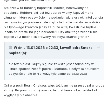
Stoiczkow to bardziej napastnik. Mocniej nastawiony na
strzelanie. Robben jaki jest też dobrze wiemy. Łączyć ma to
Litmanen, który oczywiście ma podanie, wizja gry ok, inteligencja
na najwyższym poziomie, ale chyba też bliżej mu do napastnika
niż typowego kreatora (i czy za dużo w tej kwestii nie będzie
leżało po prostu na jego barkach?). Czy atak tego zespołu nie
będzie zbyt mocno skierowany na indywidualne granie?
W dniu 13.01.2026 o 22:33,
LeweBiodroSmoka
napisał(a):
ale też nie oszukujmy się, nie zawsze jest szansa aby w
Finale spotkać zespół pokroju Monaco, z całym szacunkiem
oczywiście, ale to nie waży tyle samo co zazwyczaj
Oni wyrzucili Real i Chelsea, więc też bym nie przesadzał w drugą
stronę. Po prostu trochę inaczej te x lat temu piłka, rozkład sił
wyglądały niż obecnie.