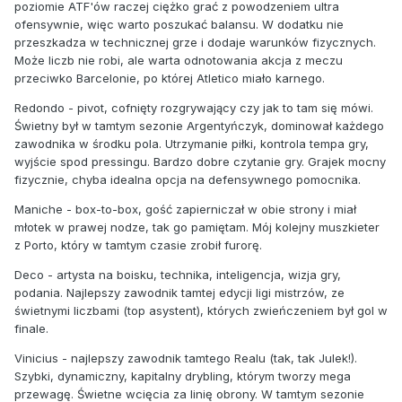
poziomie ATF'ów raczej ciężko grać z powodzeniem ultra
ofensywnie, więc warto poszukać balansu. W dodatku nie
przeszkadza w technicznej grze i dodaje warunków fizycznych.
Może liczb nie robi, ale warta odnotowania akcja z meczu
przeciwko Barcelonie, po której Atletico miało karnego.
Redondo - pivot, cofnięty rozgrywający czy jak to tam się mówi.
Świetny był w tamtym sezonie Argentyńczyk, dominował każdego
zawodnika w środku pola. Utrzymanie piłki, kontrola tempa gry,
wyjście spod pressingu. Bardzo dobre czytanie gry. Grajek mocny
fizycznie, chyba idealna opcja na defensywnego pomocnika.
Maniche - box-to-box, gość zapierniczał w obie strony i miał
młotek w prawej nodze, tak go pamiętam. Mój kolejny muszkieter
z Porto, który w tamtym czasie zrobił furorę.
Deco - artysta na boisku, technika, inteligencja, wizja gry,
podania. Najlepszy zawodnik tamtej edycji ligi mistrzów, ze
świetnymi liczbami (top asystent), których zwieńczeniem był gol w
finale.
Vinicius - najlepszy zawodnik tamtego Realu (tak, tak Julek!).
Szybki, dynamiczny, kapitalny drybling, którym tworzy mega
przewagę. Świetne wcięcia za linię obrony. W tamtym sezonie