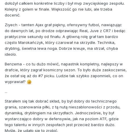
dołożył całkiem konkretne liczby i był mvp zwycięskiego zespołu.
Kolejny z golem w finale. Większość go nie lubi, ale trzeba
docenić.
Ziyech - tamten Ajax grał piękny, ofensywny futbol, nawiązując
do dawnych lat, po drodze odprawiając Real, Juve z CR7 i bedąc
praktycznie sekundy od finału. A główną rolę grał tam bardzo
często Marokańczyk, który czarował na skrzydle. Technika,
drybling, świetna lewa noga. Dobrze kreuje, ma strzał, chyba
ideolo.
Benzema - co tu dużo mówić, napastnik kompletny, najlepszy w
drafcie, który zagrał kosmiczny sezon. To było duże zaskoczenie,
że ostał się aż do #7 picku. Ludzie tak szybko zapomnieli, co on
wyprawiał?
...
Starałem się tak dobrać skład, by był dobry do technicznego
grania, szanowania piłki, z tą nutą nieszablonowości z przodu,
dynamiką, dryblingiem na skrzydłach. Jednocześnie, by był
wystarczająco dobry w defensywie, jak na poziom ATF, gdzie
tego talentu w innych zespołach jest przecież bardzo dużo.
Myślę, że udało się to zrobić.