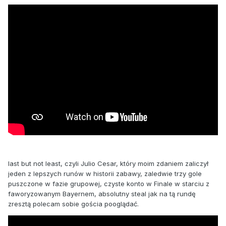
last but not least, czyli Julio Cesar, który moim zdaniem zaliczył
jeden z lepszych runów w historii zabawy, zaledwie trzy gole
puszczone w fazie grupowej, czyste konto w Finale w starciu z
faworyzowanym Bayernem, absolutny steal jak na tą rundę
zresztą polecam sobie gościa pooglądać.