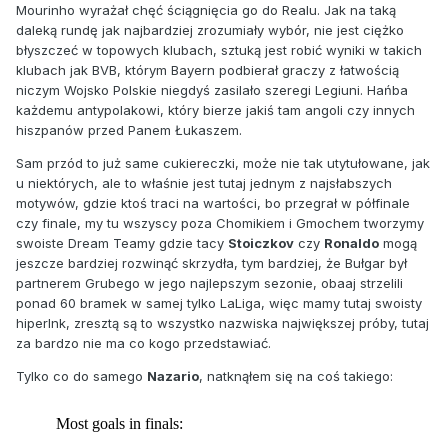
Mourinho wyrażał chęć ściągnięcia go do Realu. Jak na taką
daleką rundę jak najbardziej zrozumiały wybór, nie jest ciężko
błyszczeć w topowych klubach, sztuką jest robić wyniki w takich
klubach jak BVB, którym Bayern podbierał graczy z łatwością
niczym Wojsko Polskie niegdyś zasilało szeregi Legiuni. Hańba
każdemu antypolakowi, który bierze jakiś tam angoli czy innych
hiszpanów przed Panem Łukaszem.
Sam przód to już same cukiereczki, może nie tak utytułowane, jak
u niektórych, ale to właśnie jest tutaj jednym z najsłabszych
motywów, gdzie ktoś traci na wartości, bo przegrał w półfinale
czy finale, my tu wszyscy poza Chomikiem i Gmochem tworzymy
swoiste Dream Teamy gdzie tacy
Stoiczkov
czy
Ronaldo
mogą
jeszcze bardziej rozwinąć skrzydła, tym bardziej, że Bułgar był
partnerem Grubego w jego najlepszym sezonie, obaaj strzelili
ponad 60 bramek w samej tylko LaLiga, więc mamy tutaj swoisty
hiperlnk, zresztą są to wszystko nazwiska największej próby, tutaj
za bardzo nie ma co kogo przedstawiać.
Tylko co do samego
Nazario
, natknąłem się na coś takiego: