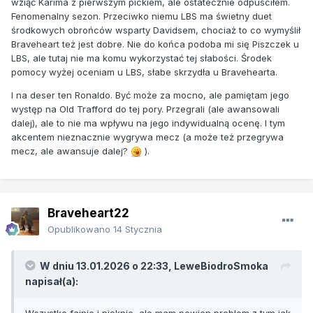
wziąć Karima z pierwszym pickiem, ale ostatecznie odpuściłem.
Fenomenalny sezon. Przeciwko niemu LBS ma świetny duet
środkowych obrońców wsparty Davidsem, chociaż to co wymyślił
Braveheart też jest dobre. Nie do końca podoba mi się Piszczek u
LBS, ale tutaj nie ma komu wykorzystać tej słabości. Środek
pomocy wyżej oceniam u LBS, słabe skrzydła u Bravehearta.
I na deser ten Ronaldo. Być może za mocno, ale pamiętam jego
występ na Old Trafford do tej pory. Przegrali (ale awansowali
dalej), ale to nie ma wpływu na jego indywidualną ocenę. I tym
akcentem nieznacznie wygrywa mecz (a może też przegrywa
mecz, ale awansuje dalej?
).
Braveheart22
Opublikowano
14 Stycznia
W dniu 13.01.2026 o 22:33,
LeweBiodroSmoka
napisał(a):
Wszystko fajnie i pięknie, ale mam pewien problem z tym jak