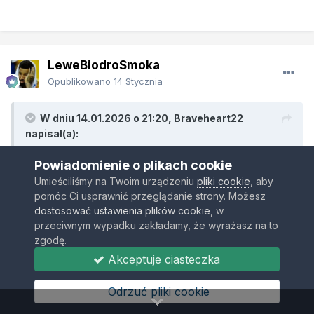
LeweBiodroSmoka
Opublikowano
14 Stycznia
W dniu 14.01.2026 o 21:20,
Braveheart22
napisał(a):
Powiadomienie o plikach cookie
O co chodzi z Baslerem? Po prostu nie został wybrany.
Umieściliśmy na Twoim urządzeniu
pliki cookie
, aby
pomóc Ci usprawnić przeglądanie strony. Możesz
raczej wątpię, że tylko ja i Kily o nim pamiętaliśmy, skoro strzelił
dostosować ustawienia plików cookie
, w
bramkę chyba w najbardziej pamiętnym Finale ever, oraz w
przeciwnym wypadku zakładamy, że wyrażasz na to
drugim półfinale
zgodę.
to oczywiście domniemanie, bo nie mam żadnych dowodów, po
Akceptuje ciasteczka
prostu tak mi się wydaje z mojej obserwacji, ale gracze, którzy
mieli opuszczone kluczowe mecze fazy pucharowej byli pomijani,
Odrzuć pliki cookie
jak inaczej wytłumaczyć pominięcie Basslera z golami w dwóch
ostatnich meczach? a już przykładowo 4 mecze bez gry w fazie