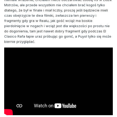
Mstrzów, ale przede wszystkim nie chciałem brać kogoś tylko
dlatego, że był w finale i miał liczby, proszę jeśli będziecie mieli
czas obejrzyjcie te dwa filmiki, zwłaszcza ten pierwszy i
fragmenty gdy gra w Realu, jak gość wciąż ma boskie
pierdolnięcie w nogach i wciąż jest dla większości po prostu nie
do dogonienia, tam jest nawet dobry fragment gdy podczas El
Clasico Rafa łapie uraz próbując go gonić, a Puyol tylko się może
biernie przyglądać.