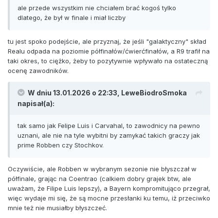
ale przede wszystkim nie chciałem brać kogoś tylko
dlatego, że był w finale i miał liczby
tu jest spoko podejście, ale przyznaj, że jeśli "galaktyczny" skład
Realu odpada na poziomie półfinałów/ćwierćfinałów, a R9 trafił na
taki okres, to ciężko, żeby to pozytywnie wpływało na ostateczną
ocenę zawodników.
W dniu 13.01.2026 o 22:33,
LeweBiodroSmoka
napisał(a):
tak samo jak Felipe Luis i Carvahal, to zawodnicy na pewno
uznani, ale nie na tyle wybitni by zamykać takich graczy jak
prime Robben czy Stochkov.
Oczywiście, ale Robben w wybranym sezonie nie błyszczał w
półfinale, grając na Coentrao (calkiem dobry grajek btw, ale
uważam, że Filipe Luis lepszy), a Bayern kompromitująco przegrał,
więc wydaje mi się, że są mocne przesłanki ku temu, iż przeciwko
mnie też nie musiałby błyszczeć.