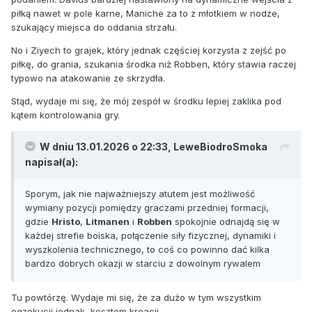
piłką nawet w pole karne, Maniche za to z młotkiem w nodze,
szukający miejsca do oddania strzału.
No i Ziyech to grajek, który jednak częściej korzysta z zejść po
piłkę, do grania, szukania środka niż Robben, który stawia raczej
typowo na atakowanie ze skrzydła.
Stąd, wydaje mi się, że mój zespół w środku lepiej zaklika pod
kątem kontrolowania gry.
W dniu 13.01.2026 o 22:33,
LeweBiodroSmoka
napisał(a):
Sporym, jak nie najważniejszy atutem jest możliwość
wymiany pozycji pomiędzy graczami przedniej formacji,
gdzie
Hristo
,
Litmanen
i
Robben
spokojnie odnajdą się w
każdej strefie boiska, połączenie siły fizycznej, dynamiki i
wyszkolenia technicznego, to coś co powinno dać kilka
bardzo dobrych okazji w starciu z dowolnym rywalem
Tu powtórzę. Wydaje mi się, że za dużo w tym wszystkim
egzekucji jednak, kosztem kreacji.