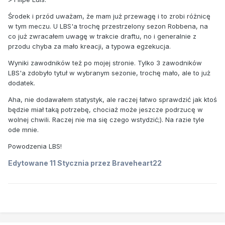
Środek i przód uważam, że mam już przewagę i to zrobi różnicę
w tym meczu. U LBS'a trochę przestrzelony sezon Robbena, na
co już zwracałem uwagę w trakcie draftu, no i generalnie z
przodu chyba za mało kreacji, a typowa egzekucja.
Wyniki zawodników też po mojej stronie. Tylko 3 zawodników
LBS'a zdobyło tytuł w wybranym sezonie, trochę mało, ale to już
dodatek.
Aha, nie dodawałem statystyk, ale raczej łatwo sprawdzić jak ktoś
będzie miał taką potrzebę, chociaż może jeszcze podrzucę w
wolnej chwili. Raczej nie ma się czego wstydzić;). Na razie tyle
ode mnie.
Powodzenia LBS!
Edytowane
11 Stycznia
przez Braveheart22