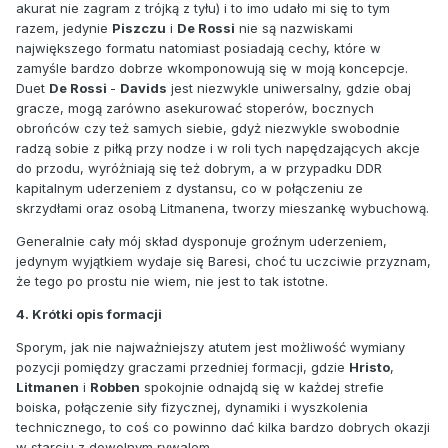
akurat nie zagram z trójką z tyłu) i to imo udało mi się to tym
razem, jedynie
Piszczu
i
De Rossi
nie są nazwiskami
największego formatu natomiast posiadają cechy, które w
zamyśle bardzo dobrze wkomponowują się w moją koncepcje.
Duet
De Rossi
-
Davids
jest niezwykle uniwersalny, gdzie obaj
gracze, mogą zarówno asekurować stoperów, bocznych
obrońców czy też samych siebie, gdyż niezwykle swobodnie
radzą sobie z piłką przy nodze i w roli tych napędzających akcje
do przodu, wyróżniają się też dobrym, a w przypadku DDR
kapitalnym uderzeniem z dystansu, co w połączeniu ze
skrzydłami oraz osobą Litmanena, tworzy mieszankę wybuchową.
Generalnie cały mój skład dysponuje groźnym uderzeniem,
jedynym wyjątkiem wydaje się Baresi, choć tu uczciwie przyznam,
że tego po prostu nie wiem, nie jest to tak istotne.
4. Krótki opis formacji
Sporym, jak nie najważniejszy atutem jest możliwość wymiany
pozycji pomiędzy graczami przedniej formacji, gdzie
Hristo
,
Litmanen
i
Robben
spokojnie odnajdą się w każdej strefie
boiska, połączenie siły fizycznej, dynamiki i wyszkolenia
technicznego, to coś co powinno dać kilka bardzo dobrych okazji
w starciu z dowolnym rywalem