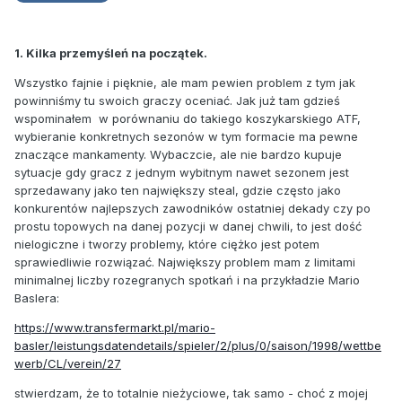
1. Kilka przemyśleń na początek.
Wszystko fajnie i pięknie, ale mam pewien problem z tym jak
powinniśmy tu swoich graczy oceniać. Jak już tam gdzieś
wspominałem w porównaniu do takiego koszykarskiego ATF,
wybieranie konkretnych sezonów w tym formacie ma pewne
znaczące mankamenty. Wybaczcie, ale nie bardzo kupuje
sytuacje gdy gracz z jednym wybitnym nawet sezonem jest
sprzedawany jako ten największy steal, gdzie często jako
konkurentów najlepszych zawodników ostatniej dekady czy po
prostu topowych na danej pozycji w danej chwili, to jest dość
nielogiczne i tworzy problemy, które ciężko jest potem
sprawiedliwie rozwiązać. Największy problem mam z limitami
minimalnej liczby rozegranych spotkań i na przykładzie Mario
Baslera:
https://www.transfermarkt.pl/mario-
basler/leistungsdatendetails/spieler/2/plus/0/saison/1998/wettbe
werb/CL/verein/27
stwierdzam, że to totalnie nieżyciowe, tak samo - choć z mojej