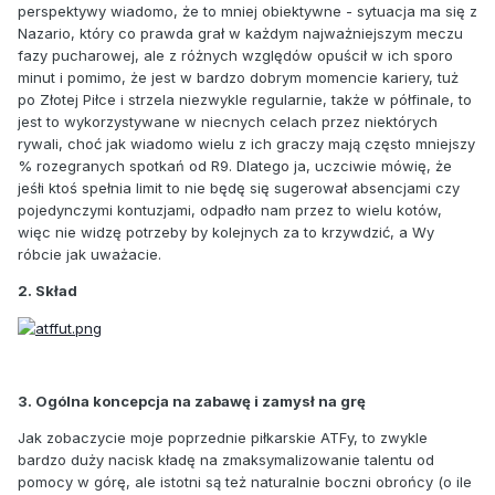
perspektywy wiadomo, że to mniej obiektywne - sytuacja ma się z
Nazario, który co prawda grał w każdym najważniejszym meczu
fazy pucharowej, ale z różnych względów opuścił w ich sporo
minut i pomimo, że jest w bardzo dobrym momencie kariery, tuż
po Złotej Piłce i strzela niezwykle regularnie, także w półfinale, to
jest to wykorzystywane w niecnych celach przez niektórych
rywali, choć jak wiadomo wielu z ich graczy mają często mniejszy
% rozegranych spotkań od R9. Dlatego ja, uczciwie mówię, że
jeśłi ktoś spełnia limit to nie będę się sugerował absencjami czy
pojedynczymi kontuzjami, odpadło nam przez to wielu kotów,
więc nie widzę potrzeby by kolejnych za to krzywdzić, a Wy
róbcie jak uważacie.
2. Skład
3. Ogólna koncepcja na zabawę i zamysł na grę
Jak zobaczycie moje poprzednie piłkarskie ATFy, to zwykle
bardzo duży nacisk kładę na zmaksymalizowanie talentu od
pomocy w górę, ale istotni są też naturalnie boczni obrońcy (o ile