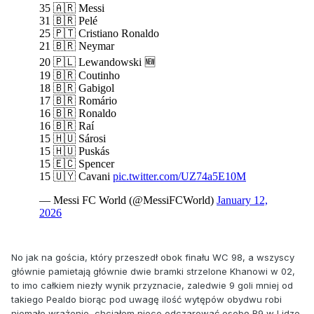
No jak na gościa, który przeszedł obok finału WC 98, a wszyscy
głównie pamietają głównie dwie bramki strzelone Khanowi w 02,
to imo całkiem niezły wynik przyznacie, zaledwie 9 goli mniej od
takiego Pealdo biorąc pod uwagę ilość wytępów obydwu robi
niemałe wrażenie, chciałem nieco odczarować osobę R9 w Lidze