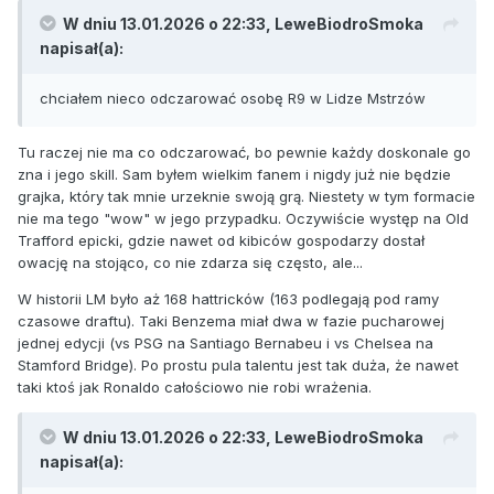
W dniu 13.01.2026 o 22:33,
LeweBiodroSmoka
napisał(a):
chciałem nieco odczarować osobę R9 w Lidze Mstrzów
Tu raczej nie ma co odczarować, bo pewnie każdy doskonale go
zna i jego skill. Sam byłem wielkim fanem i nigdy już nie będzie
grajka, który tak mnie urzeknie swoją grą. Niestety w tym formacie
nie ma tego "wow" w jego przypadku. Oczywiście występ na Old
Trafford epicki, gdzie nawet od kibiców gospodarzy dostał
owację na stojąco, co nie zdarza się często, ale...
W historii LM było aż 168 hattricków (163 podlegają pod ramy
czasowe draftu). Taki Benzema miał dwa w fazie pucharowej
jednej edycji (vs PSG na Santiago Bernabeu i vs Chelsea na
Stamford Bridge). Po prostu pula talentu jest tak duża, że nawet
taki ktoś jak Ronaldo całościowo nie robi wrażenia.
W dniu 13.01.2026 o 22:33,
LeweBiodroSmoka
napisał(a):