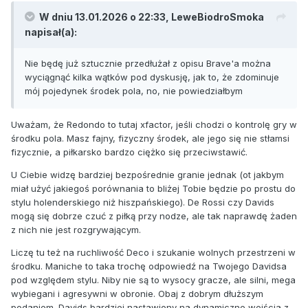
W dniu 13.01.2026 o 22:33,
LeweBiodroSmoka
napisał(a):
Nie będę już sztucznie przedłużał z opisu Brave'a można
wyciągnąć kilka wątków pod dyskusję, jak to, że zdominuje
mój pojedynek środek pola, no, nie powiedziałbym
Uważam, że Redondo to tutaj xfactor, jeśli chodzi o kontrolę gry w
środku pola. Masz fajny, fizyczny środek, ale jego się nie stłamsi
fizycznie, a piłkarsko bardzo ciężko się przeciwstawić.
U Ciebie widzę bardziej bezpośrednie granie jednak (ot jakbym
miał użyć jakiegoś porównania to bliżej Tobie będzie po prostu do
stylu holenderskiego niż hiszpańskiego). De Rossi czy Davids
mogą się dobrze czuć z piłką przy nodze, ale tak naprawdę żaden
z nich nie jest rozgrywającym.
Liczę tu też na ruchliwość Deco i szukanie wolnych przestrzeni w
środku. Maniche to taka trochę odpowiedź na Twojego Davidsa
pod względem stylu. Niby nie są to wysocy gracze, ale silni, mega
wybiegani i agresywni w obronie. Obaj z dobrym dłuższym
podaniem. Davids bardziej nastawiony na dynamiczne wejścia z