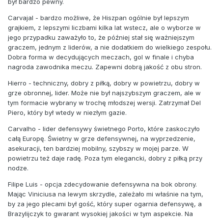
był bardzo pewny.
Carvajal - bardzo możliwe, że Hiszpan ogólnie był lepszym
grajkiem, z lepszymi liczbami kilka lat wstecz, ale o wyborze w
jego przypadku zaważyło to, że później stał się ważniejszym
graczem, jednym z liderów, a nie dodatkiem do wielkiego zespołu.
Dobra forma w decydujących meczach, gol w finale i chyba
nagroda zawodnika meczu. Zapewni dobrą jakość z obu stron.
Hierro - techniczny, dobry z piłką, dobry w powietrzu, dobry w
grze obronnej, lider. Może nie był najszybszym graczem, ale w
tym formacie wybrany w trochę młodszej wersji. Zatrzymał Del
Piero, który był wtedy w niezłym gazie.
Carvalho - lider defensywy świetnego Porto, które zaskoczyło
całą Europę. Świetny w grze defensywnej, na wyprzedzenie,
asekuracji, ten bardziej mobilny, szybszy w mojej parze. W
powietrzu też daje radę. Poza tym elegancki, dobry z piłką przy
nodze.
Filipe Luis - opcja zdecydowanie defensywna na bok obrony.
Mając Viniciusa na lewym skrzydle, zależało mi właśnie na tym,
by za jego plecami był gość, który super ogarnia defensywę, a
Brazylijczyk to gwarant wysokiej jakości w tym aspekcie. Na