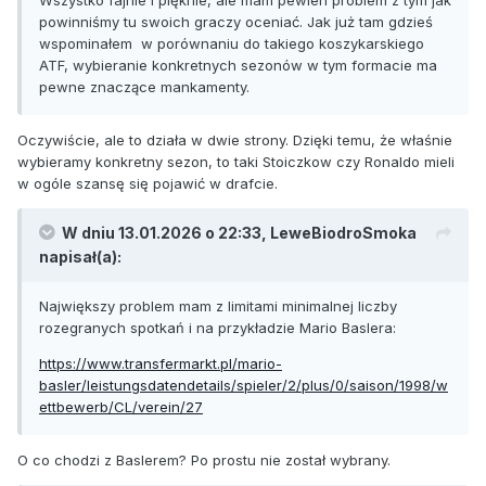
powinniśmy tu swoich graczy oceniać. Jak już tam gdzieś
wspominałem w porównaniu do takiego koszykarskiego
ATF, wybieranie konkretnych sezonów w tym formacie ma
pewne znaczące mankamenty.
Oczywiście, ale to działa w dwie strony. Dzięki temu, że właśnie
wybieramy konkretny sezon, to taki Stoiczkow czy Ronaldo mieli
w ogóle szansę się pojawić w drafcie.
W dniu 13.01.2026 o 22:33,
LeweBiodroSmoka
napisał(a):
Największy problem mam z limitami minimalnej liczby
rozegranych spotkań i na przykładzie Mario Baslera:
https://www.transfermarkt.pl/mario-
basler/leistungsdatendetails/spieler/2/plus/0/saison/1998/w
ettbewerb/CL/verein/27
O co chodzi z Baslerem? Po prostu nie został wybrany.