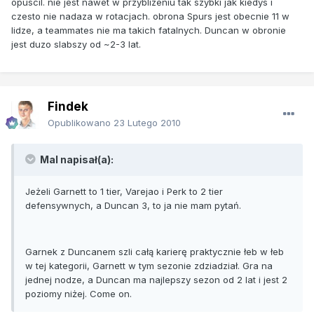
opuscil. nie jest nawet w przyblizeniu tak szybki jak kiedys i
czesto nie nadaza w rotacjach. obrona Spurs jest obecnie 11 w
lidze, a teammates nie ma takich fatalnych. Duncan w obronie
jest duzo slabszy od ~2-3 lat.
Findek
Opublikowano
23 Lutego 2010
Mal napisał(a):
Jeżeli Garnett to 1 tier, Varejao i Perk to 2 tier
defensywnych, a Duncan 3, to ja nie mam pytań.
Garnek z Duncanem szli całą karierę praktycznie łeb w łeb
w tej kategorii, Garnett w tym sezonie zdziadział. Gra na
jednej nodze, a Duncan ma najlepszy sezon od 2 lat i jest 2
poziomy niżej. Come on.