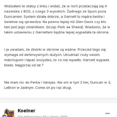
Widziałem te statsy z linku i widać, że w nich przetaczają się 4
nazwiska z BOS, z czego 3 wysokich. Żadnego ze Spurs poza
Duncanem. System działa dobrze, a Garnett to mądra bestia i
świetnie się sprawdza. Na pewno lepiej niż Glen Davis czy kto
tam jest jego zmienikiem. (licząc Perk <=> Sheed). Wiadomo, że w
takim ustawieniu z Garnettem będzie lepiej wypadała ta obrona.
I ja uważam, że zbiórki w obronie są ważne. Przecież tego się
wymaga od defensywnych dużych. Utrudniać rzuty swoim
matchupom i łapać wszystko, to co nie wpadło. Garnett wypada
blado. Najgorzej od lat ?
Nie mam nic do Perka i Varejao. Ale oni w tym 2 tier, Duncan w 3,
LeBron w żadnym. Come on po raz drugi.
Koelner
Opublikowano
23 Lutego 2010