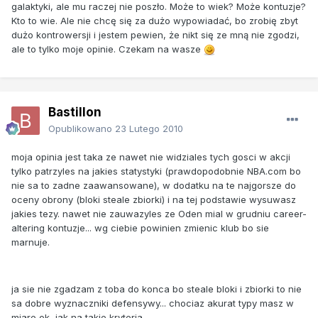
galaktyki, ale mu raczej nie poszło. Może to wiek? Może kontuzje?
Kto to wie. Ale nie chcę się za dużo wypowiadać, bo zrobię zbyt
dużo kontrowersji i jestem pewien, że nikt się ze mną nie zgodzi,
ale to tylko moje opinie. Czekam na wasze
Bastillon
Opublikowano
23 Lutego 2010
moja opinia jest taka ze nawet nie widziales tych gosci w akcji
tylko patrzyles na jakies statystyki (prawdopodobnie NBA.com bo
nie sa to zadne zaawansowane), w dodatku na te najgorsze do
oceny obrony (bloki steale zbiorki) i na tej podstawie wysuwasz
jakies tezy. nawet nie zauwazyles ze Oden mial w grudniu career-
altering kontuzje... wg ciebie powinien zmienic klub bo sie
marnuje.
ja sie nie zgadzam z toba do konca bo steale bloki i zbiorki to nie
sa dobre wyznaczniki defensywy... chociaz akurat typy masz w
miare ok, jak na takie kryteria.