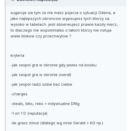
sugeruje sie tym ze nie masz pojecia o sytuacji Odena, a
jako najlepszych obroncow wypisujesz tych ktorzy sa
wysoko w tabelach. jesli obserwujesz prawie kazdy mecz,
to dlaczego nie wspomniales o takich ktorzy nie notuja
wiele blokow czy przechwytow ?
kryteria
-jak zespol gra w obronie gdy jestes na boisku
-jak zespol gra w obronie overall
-jak zespol radzi sobie bez ciebie
-charges
-steals, blks, rebs = indywiualne DRtg
-1 on 1 D (reputacja)
-ile grasz minut (dlatego wg mnie Gerald > KG np.)