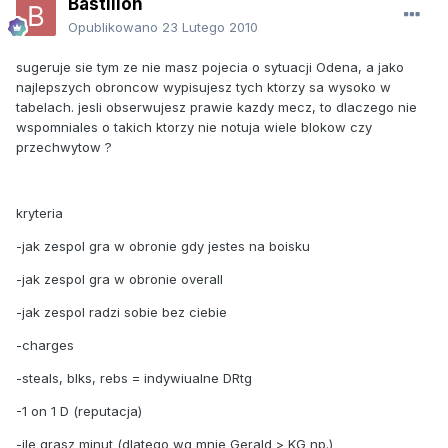
Bastillon
Opublikowano
23 Lutego 2010
sugeruje sie tym ze nie masz pojecia o sytuacji Odena, a jako
najlepszych obroncow wypisujesz tych ktorzy sa wysoko w
tabelach. jesli obserwujesz prawie kazdy mecz, to dlaczego nie
wspomniales o takich ktorzy nie notuja wiele blokow czy
przechwytow ?
kryteria
-jak zespol gra w obronie gdy jestes na boisku
-jak zespol gra w obronie overall
-jak zespol radzi sobie bez ciebie
-charges
-steals, blks, rebs = indywiualne DRtg
-1 on 1 D (reputacja)
-ile grasz minut (dlatego wg mnie Gerald > KG np.)