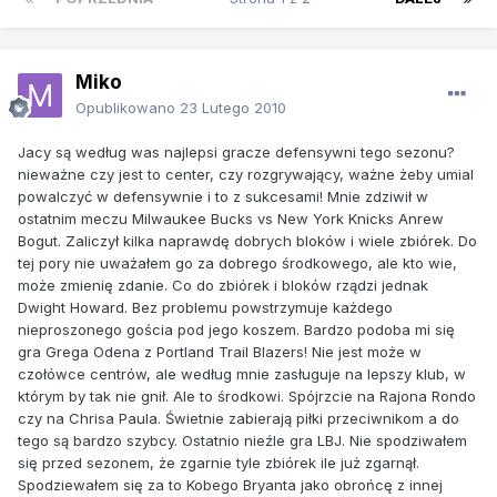
Miko
Opublikowano
23 Lutego 2010
Jacy są według was najlepsi gracze defensywni tego sezonu?
nieważne czy jest to center, czy rozgrywający, ważne żeby umial
powalczyć w defensywnie i to z sukcesami! Mnie zdziwił w
ostatnim meczu Milwaukee Bucks vs New York Knicks Anrew
Bogut. Zaliczył kilka naprawdę dobrych bloków i wiele zbiórek. Do
tej pory nie uważałem go za dobrego środkowego, ale kto wie,
może zmienię zdanie. Co do zbiórek i bloków rządzi jednak
Dwight Howard. Bez problemu powstrzymuje każdego
nieproszonego gościa pod jego koszem. Bardzo podoba mi się
gra Grega Odena z Portland Trail Blazers! Nie jest może w
czołówce centrów, ale według mnie zasługuje na lepszy klub, w
którym by tak nie gnił. Ale to środkowi. Spójrzcie na Rajona Rondo
czy na Chrisa Paula. Świetnie zabierają piłki przeciwnikom a do
tego są bardzo szybcy. Ostatnio nieźle gra LBJ. Nie spodziwałem
się przed sezonem, że zgarnie tyle zbiórek ile już zgarnął.
Spodziewałem się za to Kobego Bryanta jako obrońcę z innej