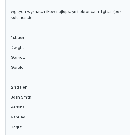
wg tych wyznacznikow najlepszymi obroncami ligi sa (bez
kolejnosci)
1st tier
Dwight
Garnett
Gerald
2nd tier
Josh Smith
Perkins
Varejao
Bogut