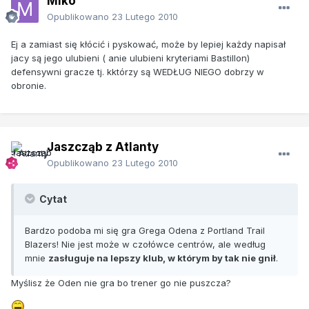
Miko
Opublikowano
23 Lutego 2010
Ej a zamiast się kłócić i pyskować, może by lepiej każdy napisał
jacy są jego ulubieni ( anie ulubieni kryteriami Bastillon)
defensywni gracze tj. kktórzy są WEDŁUG NIEGO dobrzy w
obronie.
Jaszcząb z Atlanty
Opublikowano
23 Lutego 2010
Cytat
Bardzo podoba mi się gra Grega Odena z Portland Trail
Blazers! Nie jest może w czołówce centrów, ale według
mnie
zasługuje na lepszy klub, w którym by tak nie gnił
.
Myślisz że Oden nie gra bo trener go nie puszcza?