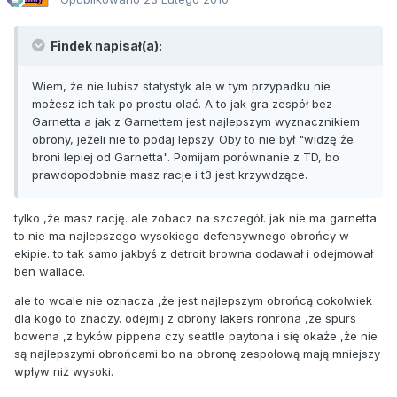
Findek napisał(a):
Wiem, że nie lubisz statystyk ale w tym przypadku nie
możesz ich tak po prostu olać. A to jak gra zespół bez
Garnetta a jak z Garnettem jest najlepszym wyznacznikiem
obrony, jeżeli nie to podaj lepszy. Oby to nie był "widzę że
broni lepiej od Garnetta". Pomijam porównanie z TD, bo
prawdopodobnie masz racje i t3 jest krzywdzące.
tylko ,że masz rację. ale zobacz na szczegół. jak nie ma garnetta
to nie ma najlepszego wysokiego defensywnego obrońcy w
ekipie. to tak samo jakbyś z detroit browna dodawał i odejmował
ben wallace.
ale to wcale nie oznacza ,że jest najlepszym obrońcą cokolwiek
dla kogo to znaczy. odejmij z obrony lakers ronrona ,ze spurs
bowena ,z byków pippena czy seattle paytona i się okaże ,że nie
są najlepszymi obrońcami bo na obronę zespołową mają mniejszy
wpływ niż wysoki.