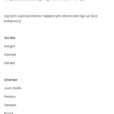
wg tych wyznacznikow najlepszymi obroncami ligi sa (bez
kolejnosci)
1st tier
Dwight
Garnett
Gerald
2nd tier
Josh Smith
Perkins
Varejao
Bogut