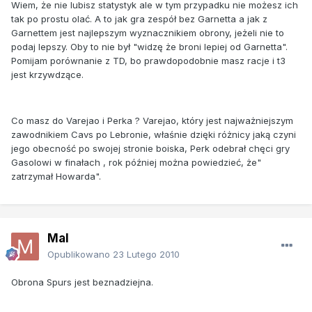
Wiem, że nie lubisz statystyk ale w tym przypadku nie możesz ich
tak po prostu olać. A to jak gra zespół bez Garnetta a jak z
Garnettem jest najlepszym wyznacznikiem obrony, jeżeli nie to
podaj lepszy. Oby to nie był "widzę że broni lepiej od Garnetta".
Pomijam porównanie z TD, bo prawdopodobnie masz racje i t3
jest krzywdzące.
Co masz do Varejao i Perka ? Varejao, który jest najważniejszym
zawodnikiem Cavs po Lebronie, właśnie dzięki różnicy jaką czyni
jego obecność po swojej stronie boiska, Perk odebrał chęci gry
Gasolowi w finałach , rok później można powiedzieć, że"
zatrzymał Howarda".
Mal
Opublikowano
23 Lutego 2010
Obrona Spurs jest beznadziejna.