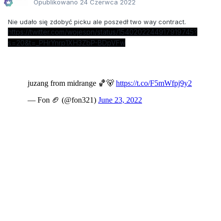
Opublikowano
24 Czerwca 2022
Nie udało się zdobyć picku ale poszedł two way contract.
https://twitter.com/wojespn/status/1540202244917919745?
s=20&t=_PHrYnrp1XH3ZbP-BDpVFw