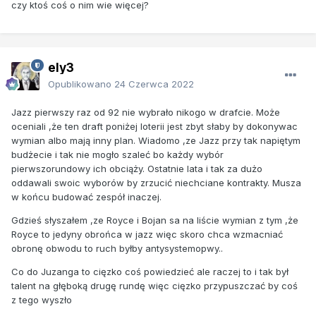
czy ktoś coś o nim wie więcej?
ely3
Opublikowano
24 Czerwca 2022
Jazz pierwszy raz od 92 nie wybrało nikogo w drafcie. Może
oceniali ,że ten draft poniżej loterii jest zbyt słaby by dokonywac
wymian albo mają inny plan. Wiadomo ,ze Jazz przy tak napiętym
budżecie i tak nie mogło szaleć bo każdy wybór
pierwszorundowy ich obciąży. Ostatnie lata i tak za dużo
oddawali swoic wyborów by zrzucić niechciane kontrakty. Musza
w końcu budować zespół inaczej.
Gdzieś słyszałem ,ze Royce i Bojan sa na liście wymian z tym ,że
Royce to jedyny obrońca w jazz więc skoro chca wzmacniać
obronę obwodu to ruch byłby antysystemopwy..
Co do Juzanga to cięzko coś powiedzieć ale raczej to i tak był
talent na głęboką drugę rundę więc cięzko przypuszczać by coś
z tego wyszło