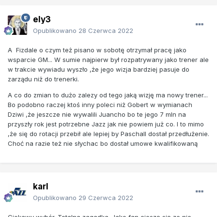
ely3
Opublikowano
28 Czerwca 2022
A Fizdale o czym też pisano w sobotę otrzymał pracę jako
wsparcie GM... W sumie najpierw był rozpatrywany jako trener ale
w trakcie wywiadu wyszło ,że jego wizja bardziej pasuje do
zarządu niż do trenerki.
A co do zmian to dużo zalezy od tego jaką wizję ma nowy trener...
Bo podobno raczej ktoś inny poleci niż Gobert w wymianach
Dziwi ,że jeszcze nie wywalili Juancho bo te jego 7 mln na
przyszły rok jest potrzebne Jazz jak nie powiem już co. I to mimo
,że się do rotacji przebił ale lepiej by Paschall dostał przedłużenie.
Choć na razie też nie słychac bo dostał umowe kwalifikowaną
karl
Opublikowano
29 Czerwca 2022
Ciekawy wybór. Totalna zagadka. Jako fan cieszę się ze nie