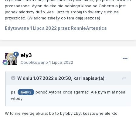
przesadzone. Ayton daleko nie odbiega klasa od Goberta a jest
jednak młodszy dużo. Jesli jazz to zrobią to świetny ruch na
przyszłość. (Wiadomo zależy co tam dają jeszcze)
Edytowane
1 Lipca 2022
przez RonnieArtestics
ely3
Opublikowano
1 Lipca 2022
W dniu 1.07.2022 o 20:58,
karl
napisał(a):
ps.
ponoć Aytona chcą zgarnąć. Ale bym miał nosa
@ely3
wtedy
W to nie wierzę akurat bo to byłoby zbyt kosztowne ale kto