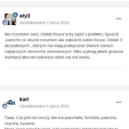
ely3
Opublikowano
1 Lipca 2022
Nie rozumiem Jazz. Oddali Royce'a by zejść z podatku. Spuścili
Juancho co akurat rozumiem ale odpuścili sobie House. Oddali 3
skrzydłowych , których nie mają praktycznie. Dwóch swoich
najlepszych obrońców obwodowych. Albo szykują jakieś grubsze
wymiany albo ten pierwszy dzień nie ma sensu
karl
Opublikowano
1 Lipca 2022
Taaa. Coś jest na rzeczy. Nie ma paschalla, forresta, juancho,
royce’a, house’a.
Moze cisza przed burza? Jeśli rozmienimy mitchella/goberta to