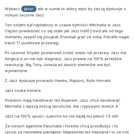
Wybacz
ale w sumie to dobry wpis by zaczą dyskusje o
@karl
nowym sezonie Jazz
Ten ostatni był najsłabszy w czasie bytności Mitchella w Jazz.
Cięzko powiedzieć co się stało jak Jazz trafił Covid ale od tego
momentu zespół się posypał. Przestali grać ze sobą. Potrafili nagle
tracić 17 punktowe przewagi.
Po sezonie Snyder postanowił zrobić sobie rok przerwy. Jazz ma
Ainge;a a on nie lubi stagnacji. Jazz prawie na 100% przejdzie
rewolucję. Wg Tony Jonesa aż dwóch starterów ma być
wymienione.
Z Jazz dyskusje prowadzi Hawks, Raptors, Bulls Hornets
Jazz szuka trenera
Podobno mają handlować też Bojanem .Jazz chce obudować
Mitchella z lepszą ilością obrońców. Ale i typowymi stretch 4.
Jazz na 100% spuści Juancho bo nie będą mu płacić 7.5 mln
Ze swoich agentów Paschalla i Foresta chcą przedłużyc i to
raczej za niewielkie pieniądze. Najpewniej też Hassana i to za coś