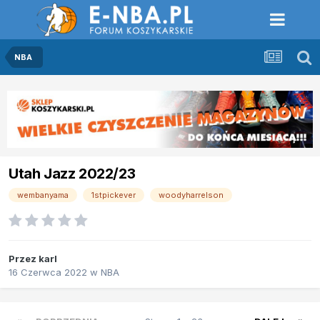
NBA
Utah Jazz 2022/23
wembanyama
1stpickever
woodyharrelson
Przez
karl
16 Czerwca 2022
w
NBA