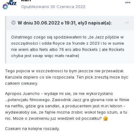
Opublikowano
30 Czerwca 2022
W dniu 30.06.2022 o 19:31,
ely3
napisał(a):
Ostatniego czego się spodziewałem to ,że Jazz pójdzie w
oszczędności i odda Royce za 1runde z 2023 i to w sumie
nie wiem albo Nets albo 76 ers albo Rockets ( ale Rockets
chyba jest swap więc mało realne)
Tego pojscia w oszczednosci to bym jeszcze nie przesadzal.
Karuzela dopiero co sie rozpoczela. Ten pick zresztą moze byc
calkiem ciekawy.
Apropos Juancho - wydaje mi sie, ze nie wykorzystano
...potencjału filmowego. Zawodnik Jazz gra glowna role w filmie
na netflix, gdzie gra sandler, a producentem jest m.in lebron -
wydawaloby sie, ze fajnie mozna zrobic wokol tego szum, a tu
nic. Moze o zwolnieniu juz wiedzieli od poczatku?
Czekam na kolejne roszady.