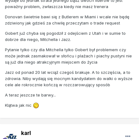
wydaje bo jednak strata jednego bądź dwóch liderów to jest
poważny problem, zwłaszcza kiedy nie masz trenera
Donovan świetnie bawi się z Butlerem w Miami i wcale nie będę
zdziwiony jak gdzieś za chwilę przeczytam o trade request
Gobert już chyba się pogodził z odejściem z Utah i w sumie to
dobrze dla niego, Mitchella i Jazz.
Pytanie tylko czy dla Mitchella tylko Gobert był problemem czy
może jednak zasmakował w słońcu i plażach i piachy pustyni nie
są już dla niego atrakcyjnym miejscem do życia
Jazz od ponad 20 lat wciąż czegoś brakuje. A to szczęścia, a to
zdrowia. Niby wydają się mocnym kandydatem do walki o wyższe
cele ale rokrocznie kończą w rozczarowujący sposób
A teraz jeszcze te barwy...
Klątwa jak nic
karl