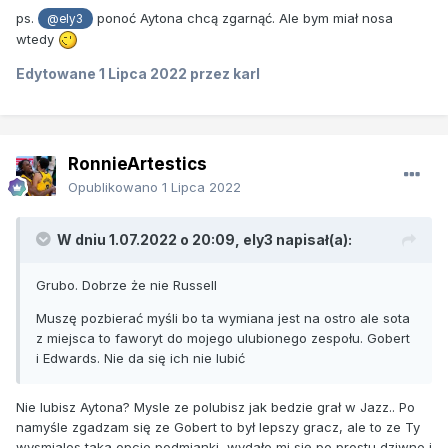
ps.
ponoć Aytona chcą zgarnąć. Ale bym miał nosa
@ely3
wtedy
Edytowane
1 Lipca 2022
przez karl
RonnieArtestics
Opublikowano
1 Lipca 2022
W dniu 1.07.2022 o 20:09,
ely3
napisał(a):
Grubo. Dobrze że nie Russell
Muszę pozbierać myśli bo ta wymiana jest na ostro ale sota
z miejsca to faworyt do mojego ulubionego zespołu. Gobert
i Edwards. Nie da się ich nie lubić
Nie lubisz Aytona? Mysle ze polubisz jak bedzie grał w Jazz.. Po
namyśle zgadzam się ze Gobert to był lepszy gracz, ale to ze Ty
wysmiales taka opcje podmianki, wydało mi się po prostu dziwne i