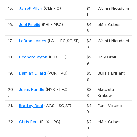
15.
Jarrett Allen
(CLE - C)
$1
Wolni i Nieudolni
1
16.
Joel Embiid
(PHI - PF,C)
$4
eM's Cubes
6
17.
LeBron James
(LAL - PG,SG,SF)
$3
Wolni i Nieudolni
3
18.
Deandre Ayton
(PHX - C)
$2
Holy Grail
9
19.
Damian Lillard
(POR - PG)
$5
Bulls's Brilliant...
3
20
Julius Randle
(NYK - PF,C)
$3
Maczeta
.
3
Kraków
21.
Bradley Beal
(WAS - SG,SF)
$4
Funk Volume
0
22
Chris Paul
(PHX - PG)
$2
eM's Cubes
.
8