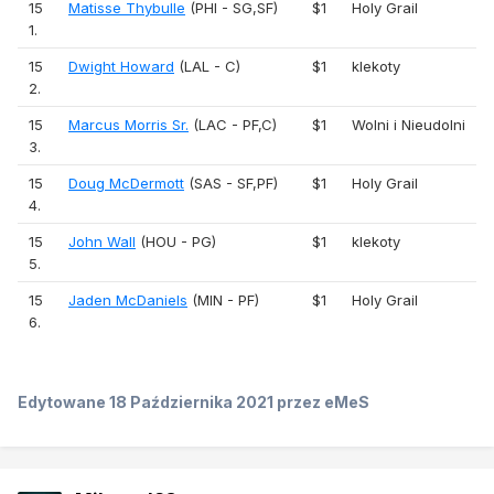
15
Matisse Thybulle
(PHI - SG,SF)
$1
Holy Grail
1.
15
Dwight Howard
(LAL - C)
$1
klekoty
2.
15
Marcus Morris Sr.
(LAC - PF,C)
$1
Wolni i Nieudolni
3.
15
Doug McDermott
(SAS - SF,PF)
$1
Holy Grail
4.
15
John Wall
(HOU - PG)
$1
klekoty
5.
15
Jaden McDaniels
(MIN - PF)
$1
Holy Grail
6.
Edytowane
18 Października 2021
przez eMeS