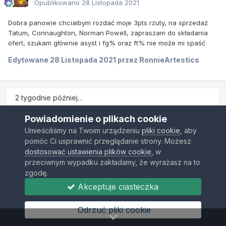
Opublikowano
28 Listopada 2021
Dobra panowie chcialbym rozdać moje 3pts rzuty, na sprzedaż
Tatum, Connaughton, Norman Powell, zapraszam do składania
ofert, szukam głównie asyst i fg% oraz ft% nie może mi spaść
Edytowane
28 Listopada 2021
przez RonnieArtestics
2 tygodnie później...
Powiadomienie o plikach cookie
RonnieArtestics
Umieściliśmy na Twoim urządzeniu
pliki cookie
, aby
pomóc Ci usprawnić przeglądanie strony. Możesz
Opublikowano
10 Grudnia 2021
dostosować ustawienia plików cookie
, w
Panowie spokojnie mam 13 do gry i dam wam szanse, zwłaszcza
przeciwnym wypadku zakładamy, że wyrażasz na to
tym z problemami chętnie oddam 2 za 1 3za 2 lub nawet 3za1.
zgodę.
Szukam pg generalnie.
Akceptuje ciasteczka
Odrzuć pliki cookie
Poza tym chętnie oddam nadal bloki i za asysty najlepiej.