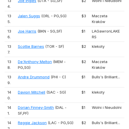
13
Joe Ingles
(UTA - SG,SF)
$2
Wolni i Nieudolni
4.
13
Jalen Suggs
(ORL - PG,SG)
$3
Maczeta
5.
Kraków
13
Joe Harris
(BKN - SG,SF)
$1
LAGawronLAKE
6.
RS
13
Scottie Barnes
(TOR - SF)
$2
klekoty
7.
13
De'Anthony Melton
(MEM -
$2
Maczeta
8.
PG,SG)
Kraków
13
Andre Drummond
(PHI - C)
$1
Bulls's Brilliant...
9.
14
Davion Mitchell
(SAC - SG)
$1
klekoty
0.
14
Dorian Finney-Smith
(DAL -
$1
Wolni i Nieudolni
1.
SF,PF)
14
Reggie Jackson
(LAC - PG,SG)
$2
Bulls's Brilliant...
2.