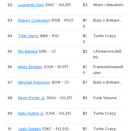
92
Luguentz Dort
(OKC - SG,SF)
$3
Wolni i Nieudolni
.
93
Robert Covington
(POR - PF,C)
$1
Bulls's Brilliant...
.
0
94
Tyler Herro
(MIA - PG)
$1
Turtle Crazy
.
5
95
Mo Bamba
(ORL - C)
$2
LAGawronLAKE
.
RS
96
Miles Bridges
(CHA - SF,PF)
$1
FrankieSmokesR
.
0
ules
97
Mitchell Robinson
(NYK - C)
$7
Bulls's Brilliant...
.
98
Kevin Porter Jr.
(HOU - SG,SF)
$6
Funk Volume
.
99
Kelly Oubre Jr.
(CHA - SG,SF)
$2
Turtle Crazy
.
10
Josh Giddey
(OKC - PG,SG)
$1
Turtle Crazy