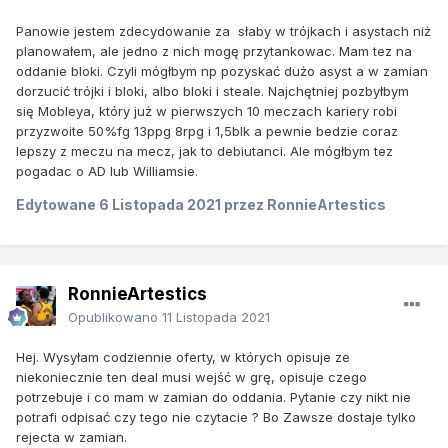
Panowie jestem zdecydowanie za słaby w trójkach i asystach niż
planowałem, ale jedno z nich mogę przytankowac. Mam tez na
oddanie bloki. Czyli mógłbym np pozyskać dużo asyst a w zamian
dorzucić trójki i bloki, albo bloki i steale. Najchętniej pozbyłbym
się Mobleya, który już w pierwszych 10 meczach kariery robi
przyzwoite 50%fg 13ppg 8rpg i 1,5blk a pewnie bedzie coraz
lepszy z meczu na mecz, jak to debiutanci. Ale mógłbym tez
pogadac o AD lub Williamsie.
Edytowane
6 Listopada 2021
przez RonnieArtestics
RonnieArtestics
Opublikowano
11 Listopada 2021
Hej. Wysyłam codziennie oferty, w których opisuje ze
niekoniecznie ten deal musi wejść w grę, opisuje czego
potrzebuje i co mam w zamian do oddania. Pytanie czy nikt nie
potrafi odpisać czy tego nie czytacie ? Bo Zawsze dostaje tylko
rejecta w zamian.