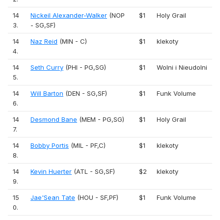
14
Nickeil Alexander-Walker
(NOP
$1
Holy Grail
3.
- SG,SF)
14
Naz Reid
(MIN - C)
$1
klekoty
4.
14
Seth Curry
(PHI - PG,SG)
$1
Wolni i Nieudolni
5.
14
Will Barton
(DEN - SG,SF)
$1
Funk Volume
6.
14
Desmond Bane
(MEM - PG,SG)
$1
Holy Grail
7.
14
Bobby Portis
(MIL - PF,C)
$1
klekoty
8.
14
Kevin Huerter
(ATL - SG,SF)
$2
klekoty
9.
15
Jae'Sean Tate
(HOU - SF,PF)
$1
Funk Volume
0.