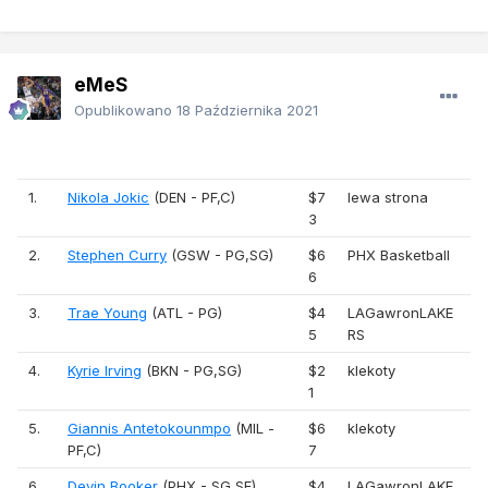
eMeS
Opublikowano
18 Października 2021
1.
Nikola Jokic
(DEN - PF,C)
$7
lewa strona
3
2.
Stephen Curry
(GSW - PG,SG)
$6
PHX Basketball
6
3.
Trae Young
(ATL - PG)
$4
LAGawronLAKE
5
RS
4.
Kyrie Irving
(BKN - PG,SG)
$2
klekoty
1
5.
Giannis Antetokounmpo
(MIL -
$6
klekoty
PF,C)
7
6.
Devin Booker
(PHX - SG,SF)
$4
LAGawronLAKE