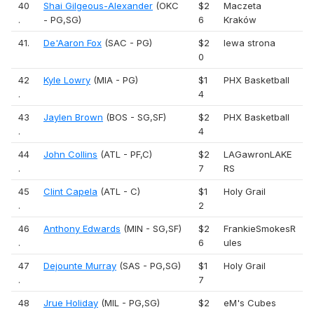
40
Shai Gilgeous-Alexander
(OKC
$2
Maczeta
.
- PG,SG)
6
Kraków
41.
De'Aaron Fox
(SAC - PG)
$2
lewa strona
0
42
Kyle Lowry
(MIA - PG)
$1
PHX Basketball
.
4
43
Jaylen Brown
(BOS - SG,SF)
$2
PHX Basketball
.
4
44
John Collins
(ATL - PF,C)
$2
LAGawronLAKE
.
7
RS
45
Clint Capela
(ATL - C)
$1
Holy Grail
.
2
46
Anthony Edwards
(MIN - SG,SF)
$2
FrankieSmokesR
.
6
ules
47
Dejounte Murray
(SAS - PG,SG)
$1
Holy Grail
.
7
48
Jrue Holiday
(MIL - PG,SG)
$2
eM's Cubes