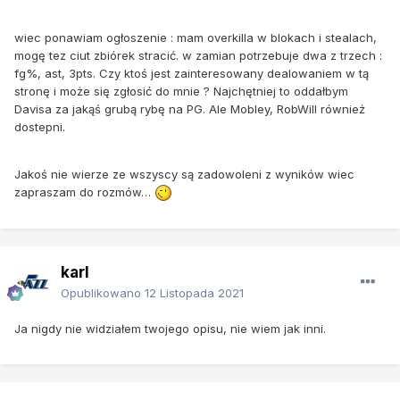
wiec ponawiam ogłoszenie : mam overkilla w blokach i stealach,
mogę tez ciut zbiórek stracić. w zamian potrzebuje dwa z trzech :
fg%, ast, 3pts. Czy ktoś jest zainteresowany dealowaniem w tą
stronę i może się zgłosić do mnie ? Najchętniej to oddałbym
Davisa za jakąś grubą rybę na PG. Ale Mobley, RobWill również
dostepni.
Jakoś nie wierze ze wszyscy są zadowoleni z wyników wiec
zapraszam do rozmów…
karl
Opublikowano
12 Listopada 2021
Ja nigdy nie widziałem twojego opisu, nie wiem jak inni.