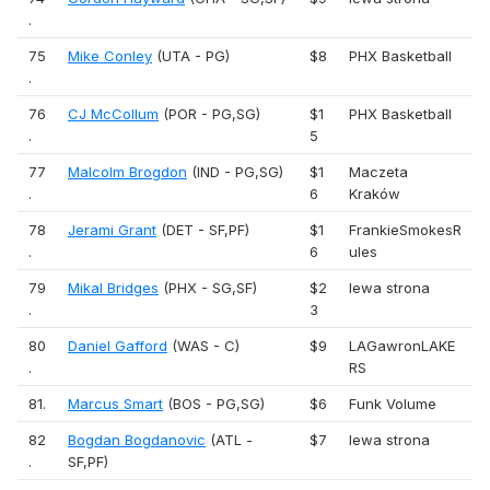
.
75
Mike Conley
(UTA - PG)
$8
PHX Basketball
.
76
CJ McCollum
(POR - PG,SG)
$1
PHX Basketball
.
5
77
Malcolm Brogdon
(IND - PG,SG)
$1
Maczeta
.
6
Kraków
78
Jerami Grant
(DET - SF,PF)
$1
FrankieSmokesR
.
6
ules
79
Mikal Bridges
(PHX - SG,SF)
$2
lewa strona
.
3
80
Daniel Gafford
(WAS - C)
$9
LAGawronLAKE
.
RS
81.
Marcus Smart
(BOS - PG,SG)
$6
Funk Volume
82
Bogdan Bogdanovic
(ATL -
$7
lewa strona
.
SF,PF)