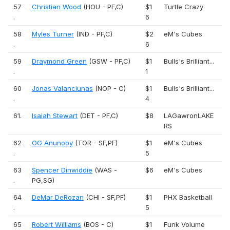
57
Christian Wood
(HOU - PF,C)
$1
Turtle Crazy
.
6
58
Myles Turner
(IND - PF,C)
$2
eM's Cubes
.
6
59
Draymond Green
(GSW - PF,C)
$1
Bulls's Brilliant...
.
1
60
Jonas Valanciunas
(NOP - C)
$1
Bulls's Brilliant...
.
4
61.
Isaiah Stewart
(DET - PF,C)
$8
LAGawronLAKE
RS
62
OG Anunoby
(TOR - SF,PF)
$1
eM's Cubes
.
5
63
Spencer Dinwiddie
(WAS -
$6
eM's Cubes
.
PG,SG)
64
DeMar DeRozan
(CHI - SF,PF)
$1
PHX Basketball
.
5
65
Robert Williams
(BOS - C)
$1
Funk Volume