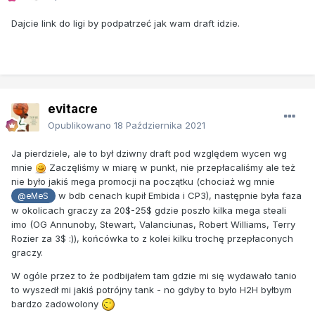
Dajcie link do ligi by podpatrzeć jak wam draft idzie.
evitacre
Opublikowano
18 Października 2021
Ja pierdziele, ale to był dziwny draft pod względem wycen wg
mnie
Zaczęliśmy w miarę w punkt, nie przepłacaliśmy ale też
nie było jakiś mega promocji na początku (chociaż wg mnie
w bdb cenach kupił Embida i CP3), następnie była faza
@eMeS
w okolicach graczy za 20$-25$ gdzie poszło kilka mega steali
imo (OG Annunoby, Stewart, Valanciunas, Robert Williams, Terry
Rozier za 3$ :)), końcówka to z kolei kilku trochę przepłaconych
graczy.
W ogóle przez to że podbijałem tam gdzie mi się wydawało tanio
to wyszedł mi jakiś potrójny tank - no gdyby to było H2H byłbym
bardzo zadowolony