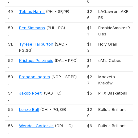
.
0
49
Tobias Harris
(PHI - SF,PF)
$2
LAGawronLAKE
.
6
RS
50
Ben Simmons
(PHI - PG)
$1
FrankieSmokesR
.
1
ules
51.
Tyrese Haliburton
(SAC -
$1
Holy Grail
PG,SG)
3
52
Kristaps Porzingis
(DAL - PF,C)
$1
eM's Cubes
.
5
53
Brandon Ingram
(NOP - SF,PF)
$2
Maczeta
.
7
Kraków
54
Jakob Poeltl
(SAS - C)
$5
PHX Basketball
.
55
Lonzo Ball
(CHI - PG,SG)
$2
Bulls's Brilliant...
.
0
56
Wendell Carter Jr.
(ORL - C)
$6
Bulls's Brilliant...
.