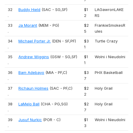
32
Buddy Hield
(SAC - SG,SF)
$1
LAGawronLAKE
.
2
RS
33
Ja Morant
(MEM - PG)
$2
FrankieSmokesR
.
5
ules
34
Michael Porter Jr.
(DEN - SF,PF)
$3
Turtle Crazy
.
1
35
Andrew Wiggins
(GSW - SG,SF)
$1
Wolni i Nieudolni
.
1
36
Bam Adebayo
(MIA - PF,C)
$3
PHX Basketball
.
7
37
Richaun Holmes
(SAC - PF,C)
$2
Holy Grail
.
2
38
LaMelo Ball
(CHA - PG,SG)
$2
Holy Grail
.
7
39
Jusuf Nurkic
(POR - C)
$1
Wolni i Nieudolni
.
3