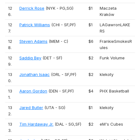
12
Derrick Rose
(NYK - PG,SG)
$1
Maczeta
6.
Kraków
12
Patrick Williams
(CHI - SF,PF)
$1
LAGawronLAKE
7.
RS
12
Steven Adams
(MEM - C)
$6
FrankieSmokesR
8.
ules
12
Saddiq Bey
(DET - SF)
$2
Funk Volume
9.
13
Jonathan Isaac
(ORL - SF,PF)
$2
klekoty
0.
13
Aaron Gordon
(DEN - SF,PF)
$4
PHX Basketball
1.
13
Jared Butler
(UTA - SG)
$1
klekoty
2.
13
Tim Hardaway Jr.
(DAL - SG,SF)
$2
eM's Cubes
3.