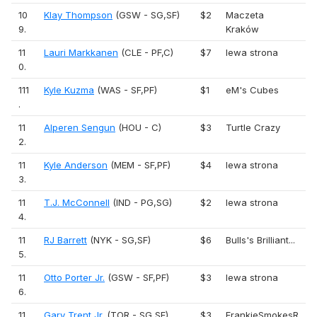
10
Klay Thompson
(GSW - SG,SF)
$2
Maczeta
9.
Kraków
11
Lauri Markkanen
(CLE - PF,C)
$7
lewa strona
0.
111
Kyle Kuzma
(WAS - SF,PF)
$1
eM's Cubes
.
11
Alperen Sengun
(HOU - C)
$3
Turtle Crazy
2.
11
Kyle Anderson
(MEM - SF,PF)
$4
lewa strona
3.
11
T.J. McConnell
(IND - PG,SG)
$2
lewa strona
4.
11
RJ Barrett
(NYK - SG,SF)
$6
Bulls's Brilliant...
5.
11
Otto Porter Jr.
(GSW - SF,PF)
$3
lewa strona
6.
11
Gary Trent Jr.
(TOR - SG,SF)
$3
FrankieSmokesR