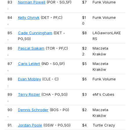
83
Norman Powell
(POR - SG,SF)
$7
Funk Volume
.
84
Kelly Olynyk
(DET - PF,C)
$1
Funk Volume
.
0
85
Cade Cunningham
(DET -
$8
LAGawronLAKE
.
PG,SG)
RS
86
Pascal Siakam
(TOR - PF,C)
$2
Maczeta
.
2
Kraków
87
Caris LeVert
(IND - SG,SF)
$5
Maczeta
.
Kraków
88
Evan Mobley
(CLE - C)
$6
Funk Volume
.
89
Terry Rozier
(CHA - PG,SG)
$3
eM's Cubes
.
90
Dennis Schroder
(BOS - PG)
$2
Maczeta
.
Kraków
91.
Jordan Poole
(GSW - PG,SG)
$4
Turtle Crazy