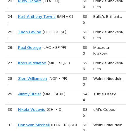
23
Rudy Gobert
(UTA - C)
$3
FrankieSmokesR
.
0
ules
24
Karl-Anthony Towns
(MIN - C)
$5
Bulls's Brilliant...
.
5
25
Zach LaVine
(CHI - SG,SF)
$3
FrankieSmokesR
.
5
ules
26
Paul George
(LAC - SF,PF)
$5
Maczeta
.
0
Kraków
27
Khris Middleton
(MIL - SF,PF)
$2
FrankieSmokesR
.
6
ules
28
Zion Williamson
(NOP - PF)
$2
Wolni i Nieudolni
.
0
29
Jimmy Butler
(MIA - SF,PF)
$4
Turtle Crazy
.
4
30
Nikola Vucevic
(CHI - C)
$3
eM's Cubes
.
5
31.
Donovan Mitchell
(UTA - PG,SG)
$3
Wolni i Nieudolni
7