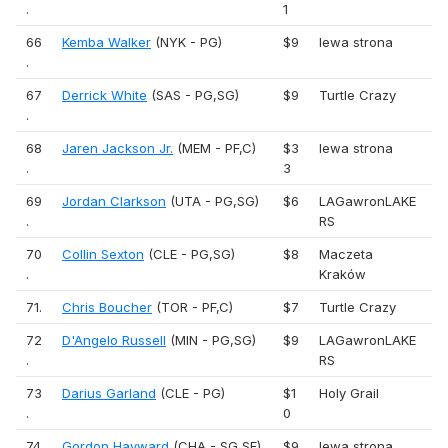
.
1
66
Kemba Walker
(NYK - PG)
$9
lewa strona
.
67
Derrick White
(SAS - PG,SG)
$9
Turtle Crazy
.
68
Jaren Jackson Jr.
(MEM - PF,C)
$3
lewa strona
.
3
69
Jordan Clarkson
(UTA - PG,SG)
$6
LAGawronLAKE
.
RS
70
Collin Sexton
(CLE - PG,SG)
$8
Maczeta
.
Kraków
71.
Chris Boucher
(TOR - PF,C)
$7
Turtle Crazy
72
D'Angelo Russell
(MIN - PG,SG)
$9
LAGawronLAKE
.
RS
73
Darius Garland
(CLE - PG)
$1
Holy Grail
.
0
74
Gordon Hayward
(CHA - SG,SF)
$9
lewa strona