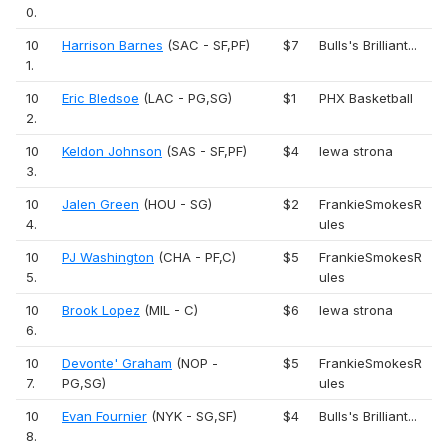
0.
10
Harrison Barnes
(SAC - SF,PF)
$7
Bulls's Brilliant...
1.
10
Eric Bledsoe
(LAC - PG,SG)
$1
PHX Basketball
2.
10
Keldon Johnson
(SAS - SF,PF)
$4
lewa strona
3.
10
Jalen Green
(HOU - SG)
$2
FrankieSmokesR
4.
ules
10
PJ Washington
(CHA - PF,C)
$5
FrankieSmokesR
5.
ules
10
Brook Lopez
(MIL - C)
$6
lewa strona
6.
10
Devonte' Graham
(NOP -
$5
FrankieSmokesR
7.
PG,SG)
ules
10
Evan Fournier
(NYK - SG,SF)
$4
Bulls's Brilliant...
8.