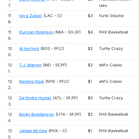
7.
ules
11
Ivica Zubac
(LAC - C)
$3
Funk Volume
8.
11
Duncan Robinson
(MIA - SG,SF)
$4
PHX Basketball
9.
12
Al Horford
(BOS - PF,C)
$2
Turtle Crazy
0.
12
T.J. Warren
(IND - SF,PF)
$2
eM's Cubes
1.
12
Nerlens Noel
(NYK - PF,C)
$1
eM's Cubes
2.
12
De'Andre Hunter
(ATL - SF,PF)
$6
Turtle Crazy
3.
12
Bojan Bogdanovic
(UTA - SF,PF)
$2
PHX Basketball
4.
12
JaVale McGee
(PHX - C)
$1
PHX Basketball
5.