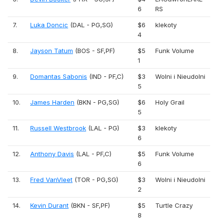
6
RS
7.
Luka Doncic
(DAL - PG,SG)
$6
klekoty
4
8.
Jayson Tatum
(BOS - SF,PF)
$5
Funk Volume
1
9.
Domantas Sabonis
(IND - PF,C)
$3
Wolni i Nieudolni
5
10.
James Harden
(BKN - PG,SG)
$6
Holy Grail
5
11.
Russell Westbrook
(LAL - PG)
$3
klekoty
6
12.
Anthony Davis
(LAL - PF,C)
$5
Funk Volume
6
13.
Fred VanVleet
(TOR - PG,SG)
$3
Wolni i Nieudolni
2
14.
Kevin Durant
(BKN - SF,PF)
$5
Turtle Crazy
8