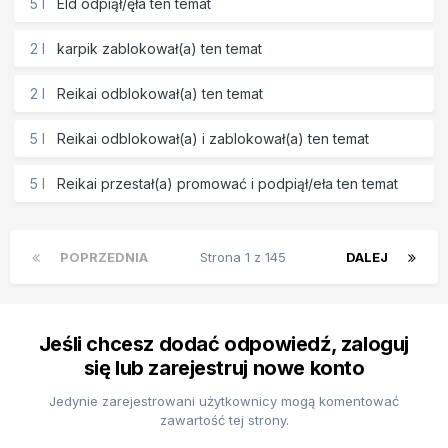
5 l
Eld
odpiął/ęła ten temat
2 l
karpik
zablokował(a) ten temat
2 l
Reikai
odblokował(a) ten temat
5 l
Reikai
odblokował(a) i zablokował(a) ten temat
5 l
Reikai
przestał(a) promować i podpiął/eła ten temat
POPRZEDNIA
Strona 1 z 145
DALEJ
Jeśli chcesz dodać odpowiedź, zaloguj
się lub zarejestruj nowe konto
Jedynie zarejestrowani użytkownicy mogą komentować
zawartość tej strony.