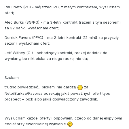
Raul Neto (PG) - mój trzeci PG, z małym kontraktem, wysłucham
ofert;
Alec Burks (SG/PG) - ma 3-letni kontrakt (razem z tym sezonem)
za 32 bańki; wysłucham ofert;
Derrick Favors (PF/C) - ma 2-letni kontrakt (12 mln$ za przyszły
sezon); wysłucham ofert;
Jeff Withey (C ) - schodzący kontrakt, raczej dodatek do
wymiany, bo nikt picka za niego raczej nie da;
Szukam:
trudno powiedzieć... pickami nie gardzę
za
Neto/Burksa/Favorsa oczekuję jakiś poważnych ofert typu
prospect + pick albo jakiś doświadczony zawodnik.
Wysłucham każdej oferty i odpowiem, czego od danej ekipy bym
chciał przy ewentualnej wymianie