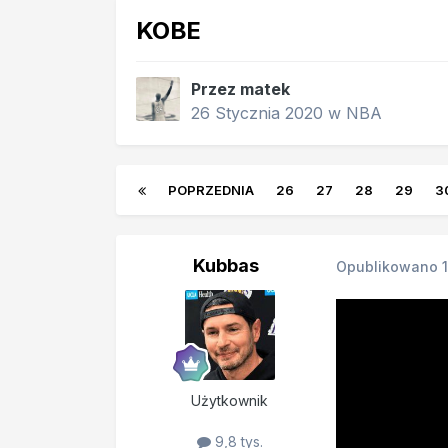
KOBE
Przez
matek
26 Stycznia 2020
w
NBA
POPRZEDNIA
26
27
28
29
3
Kubbas
Opublikowano
Użytkownik
9,8 tys.