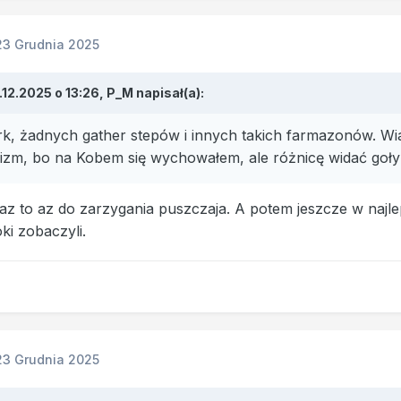
23 Grudnia 2025
.12.2025 o 13:26,
P_M
napisał(a):
k, żadnych gather stepów i innych takich farmazonów. 
izm, bo na Kobem się wychowałem, ale różnicę widać goł
raz to az do zarzygania puszczaja. A potem jeszcze w najl
ki zobaczyli.
23 Grudnia 2025