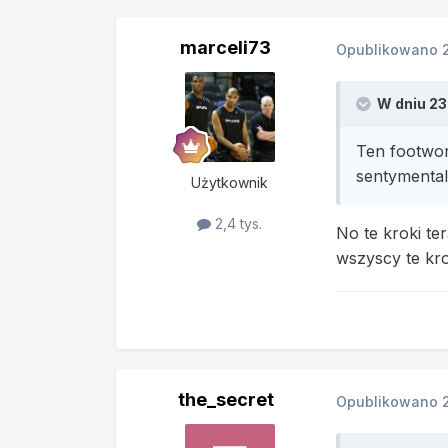
marceli73
Opublikowano
W dniu 23
Ten footwor
sentymental
Użytkownik
2,4 tys.
No te kroki te
wszyscy te kro
the_secret
Opublikowano