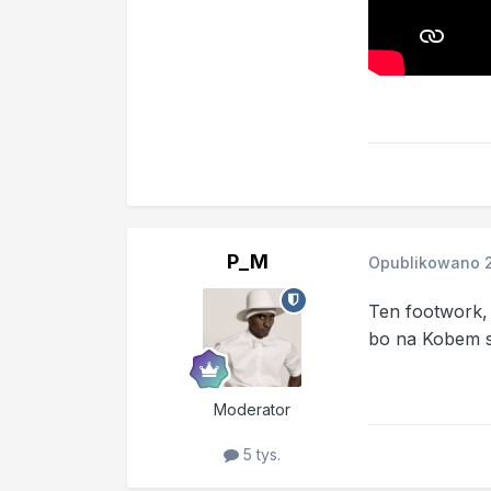
P_M
Opublikowano
Ten footwork,
bo na Kobem s
Moderator
5 tys.