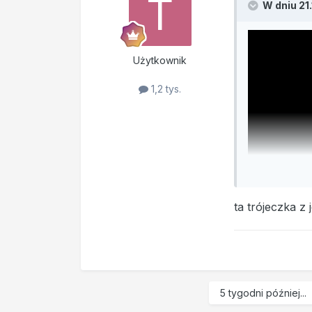
W dniu 21
Użytkownik
1,2 tys.
ta trójeczka z 
5 tygodni później...