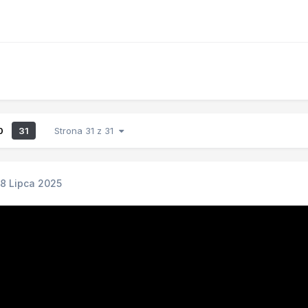
0
31
Strona 31 z 31
18 Lipca 2025