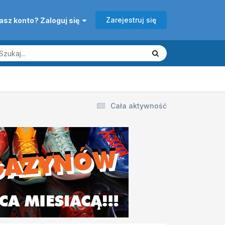
Zarejestruj się
asz konto? Zaloguj się
Cała aktywność