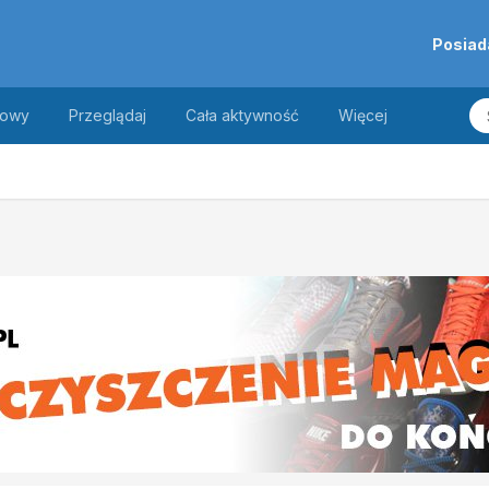
Posiad
towy
Przeglądaj
Cała aktywność
Więcej