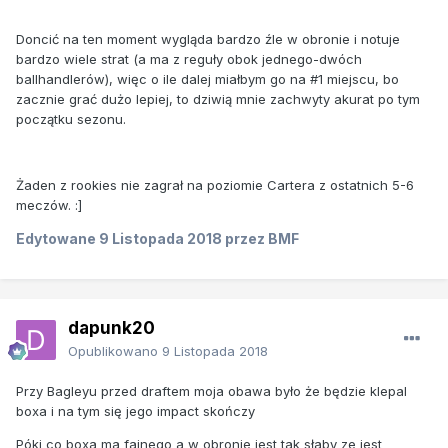
Doncić na ten moment wygląda bardzo źle w obronie i notuje
bardzo wiele strat (a ma z reguły obok jednego-dwóch
ballhandlerów), więc o ile dalej miałbym go na #1 miejscu, bo
zacznie grać dużo lepiej, to dziwią mnie zachwyty akurat po tym
początku sezonu.
Żaden z rookies nie zagrał na poziomie Cartera z ostatnich 5-6
meczów. :]
Edytowane
9 Listopada 2018
przez BMF
dapunk20
Opublikowano
9 Listopada 2018
Przy Bagleyu przed draftem moja obawa było że będzie klepal
boxa i na tym się jego impact skończy
Póki co boxa ma fajnego a w obronie jest tak słaby ze jest