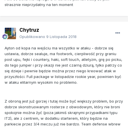
strasznie nieprzydatny na ten moment
Chytruz
Opublikowano
9 Listopada 2018
Ayton od kopa na wejściu ma wszystko w ataku - dobrze się
ustawia, dobrze sealuje, ma footwork, cierpliwość przy graniu
post upu, fejki i countery, haki, soft touch, atletyzm, grę po picku,
do tego jumper i przy okazji nie jest czarną dziurą, tylko patrzy co
się dzieje i pewnie będzie można przez niego kreować atak w
przyszłości. Full package w listopadzie rookie year, powinien być
w ataku elitarnym wysokim no problemo.
Z obroną jest już gorzej i tutaj może być większy problem, bo przy
dobrze skonstruowanym rosterze z obwodowym, który nie broni
spokojnie można żyć (poza jakimiś skrajnymi przypadkami typu
IT2), ale z centrem, w dodatku starterem, który będzie na
parkiecie przez 3/4 meczu już nie bardzo. Team defense wbrew