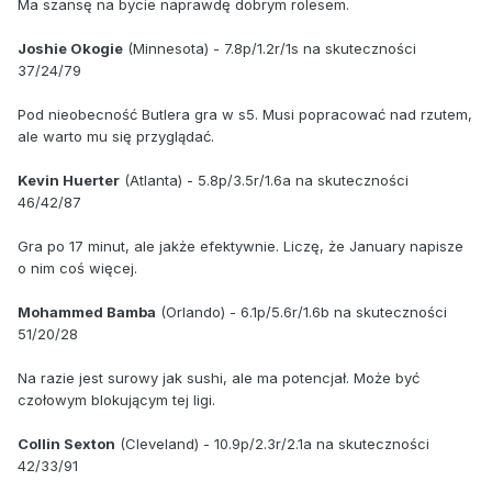
Ma szansę na bycie naprawdę dobrym rolesem.
Joshie Okogie
(Minnesota) - 7.8p/1.2r/1s na skuteczności
37/24/79
Pod nieobecność Butlera gra w s5. Musi popracować nad rzutem,
ale warto mu się przyglądać.
Kevin Huerter
(Atlanta) - 5.8p/3.5r/1.6a na skuteczności
46/42/87
Gra po 17 minut, ale jakże efektywnie. Liczę, że January napisze
o nim coś więcej.
Mohammed Bamba
(Orlando) - 6.1p/5.6r/1.6b na skuteczności
51/20/28
Na razie jest surowy jak sushi, ale ma potencjał. Może być
czołowym blokującym tej ligi.
Collin Sexton
(Cleveland) - 10.9p/2.3r/2.1a na skuteczności
42/33/91