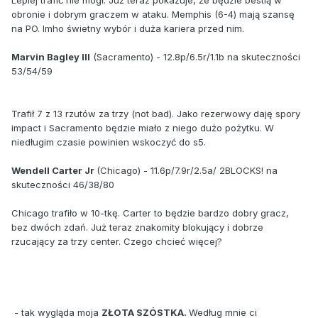
obronie i dobrym graczem w ataku. Memphis (6-4) mają szansę
na PO. Imho świetny wybór i duża kariera przed nim.
Marvin Bagley III
(Sacramento) - 12.8p/6.5r/1.1b na skuteczności
53/54/59
Trafił 7 z 13 rzutów za trzy (not bad). Jako rezerwowy daję spory
impact i Sacramento będzie miało z niego dużo pożytku. W
niedługim czasie powinien wskoczyć do s5.
Wendell Carter Jr
(Chicago) - 11.6p/7.9r/2.5a/ 2BLOCKS! na
skuteczności 46/38/80
Chicago trafiło w 10-tkę. Carter to będzie bardzo dobry gracz,
bez dwóch zdań. Już teraz znakomity blokujący i dobrze
rzucający za trzy center. Czego chcieć więcej?
- tak wygląda moja
ZŁOTA SZÓSTKA.
Według mnie ci