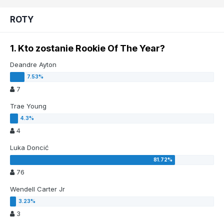
ROTY
1. Kto zostanie Rookie Of The Year?
Deandre Ayton
7
Trae Young
4
Luka Doncić
76
Wendell Carter Jr
3