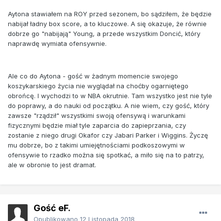
Aytona stawiałem na ROY przed sezonem, bo sądziłem, że będzie
nabijał ładny box score, a to kluczowe. A się okazuje, że równie
dobrze go "nabijają" Young, a przede wszystkim Doncić, który
naprawdę wymiata ofensywnie.
Ale co do Aytona - gość w żadnym momencie swojego
koszykarskiego życia nie wyglądał na choćby ogarniętego
obrońcę. I wychodzi to w NBA okrutnie. Tam wszystko jest nie tyle
do poprawy, a do nauki od początku. A nie wiem, czy gość, który
zawsze "rządził" wszystkimi swoją ofensywą i warunkami
fizycznymi będzie miał tyle zaparcia do zapieprzania, czy
zostanie z niego drugi Okafor czy Jabari Parker i Wiggins. Życzę
mu dobrze, bo z takimi umiejętnościami podkoszowymi w
ofensywie to rzadko można się spotkać, a miło się na to patrzy,
ale w obronie to jest dramat.
Gość eF.
Opublikowano
12 Listopada 2018