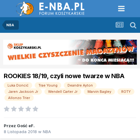
NBA
ROOKIES 18/19, czyli nowe twarze w NBA
Luka Doncić
Trae Young
Deandre Ayton
Jaren Jackson Jr
Wendell Carter Jr
Marvin Bagley
ROTY
Allonzo Trier
Przez Gość eF.
8 Listopada 2018
w
NBA