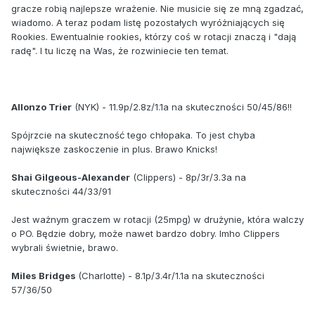
gracze robią najlepsze wrażenie. Nie musicie się ze mną zgadzać,
wiadomo. A teraz podam listę pozostałych wyróżniających się
Rookies. Ewentualnie rookies, którzy coś w rotacji znaczą i "dają
radę". I tu liczę na Was, że rozwiniecie ten temat.
Allonzo Trier
(NYK) - 11.9p/2.8z/1.1a na skuteczności 50/45/86!!
Spójrzcie na skuteczność tego chłopaka. To jest chyba
największe zaskoczenie in plus. Brawo Knicks!
Shai Gilgeous-Alexander
(Clippers) - 8p/3r/3.3a na
skuteczności 44/33/91
Jest ważnym graczem w rotacji (25mpg) w drużynie, która walczy
o PO. Będzie dobry, może nawet bardzo dobry. Imho Clippers
wybrali świetnie, brawo.
Miles Bridges
(Charlotte) - 8.1p/3.4r/1.1a na skuteczności
57/36/50