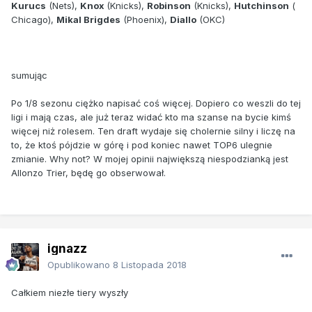
Kurucs
(Nets),
Knox
(Knicks),
Robinson
(Knicks),
Hutchinson
(
Chicago),
Mikal Brigdes
(Phoenix),
Diallo
(OKC)
sumując
Po 1/8 sezonu ciężko napisać coś więcej. Dopiero co weszli do tej
ligi i mają czas, ale już teraz widać kto ma szanse na bycie kimś
więcej niż rolesem. Ten draft wydaje się cholernie silny i liczę na
to, że ktoś pójdzie w górę i pod koniec nawet TOP6 ulegnie
zmianie. Why not? W mojej opinii największą niespodzianką jest
Allonzo Trier, będę go obserwował.
ignazz
Opublikowano
8 Listopada 2018
Całkiem niezłe tiery wyszły