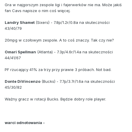
Gra w najgorszym zespole ligi i fajerwerków nie ma. Może jakiś
fan Cavs napisze o nim coś więcej.
Landry Shamet
(Sixers) - 7.8p/1.2r/0.8a na skuteczności
43/40/79
20mpg w czołowym zespole. A to coś znaczy. Tak czy nie?
Omari Spellman
(Atlanta) - 7.3p/4.6r/1.4a na skuteczności
44/41/67
PF rzucający 41% za trzy przy prawie 3 próbach. Not bad.
Donte DiVincenzo
(Bucks) - 7.7p/3.7r/1.6a na skuteczności
45/30/82
Ważny gracz w rotacji Bucks. Będzie dobry role player.
warci odnotowania -