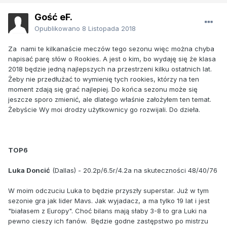
Gość eF.
Opublikowano
8 Listopada 2018
Za nami te kilkanaście meczów tego sezonu więc można chyba
napisać parę słów o Rookies. A jest o kim, bo wydaję się że klasa
2018 będzie jedną najlepszych na przestrzeni kilku ostatnich lat.
Żeby nie przedłużać to wymienię tych rookies, którzy na ten
moment zdają się grać najlepiej. Do końca sezonu może się
jeszcze sporo zmienić, ale dlatego właśnie założyłem ten temat.
Żebyście Wy moi drodzy użytkownicy go rozwijali. Do dzieła.
TOP6
Luka Doncić
(Dallas) - 20.2p/6.5r/4.2a na skuteczności 48/40/76
W moim odczuciu Luka to będzie przyszły superstar. Już w tym
sezonie gra jak lider Mavs. Jak wyjadacz, a ma tylko 19 lat i jest
"białasem z Europy". Choć bilans mają słaby 3-8 to gra Luki na
pewno cieszy ich fanów. Będzie godne zastępstwo po mistrzu