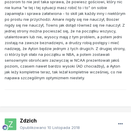
pozorom to nie jest taka sprawa, że powiesz gościowi, który nic
nie kuma "w tej i tej sytuacji masz robić to i to" on sobie
zapamięta i sprawa załatwiona - to skill jak każdy inny i niektórym
po prostu nie przychodzi. Amare nigdy się nie nauczył, Boozer
nigdy się nie nauczył, Towns jak dotąd również się nie nauczył. Z
jednej strony można pocieszać się, że na początku wszyscy,
utalentowani lub nie, wysocy mają z tym problem, a potem jedni
zostają na zawsze beznadziejni, a drudzy robią postępy i mieć
nadzieję, że Ayton będzie jednym z tych drugich. Z drugiej strony,
ci którzy byli słabi na początku w NBA, a potem zostawali
sensownymi obrońcami zazwyczaj w NCAA prezentowali jakiś
poziom, czasem nawet bardzo wysoki (AD chociażby), a Ayton
jak leży kompletnie teraz, tak leżał kompletnie wcześniej, co nie
napawa szczególnym optymizmem niestety.
Zdzich
Opublikowano
10 Listopada 2018