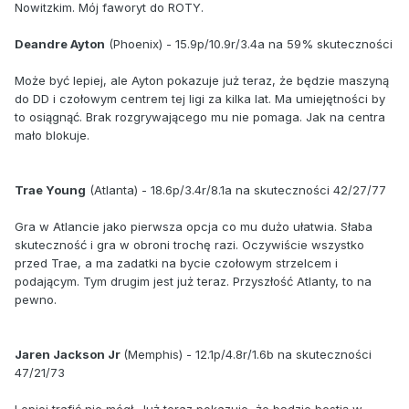
Nowitzkim. Mój faworyt do ROTY.
Deandre Ayton
(Phoenix) - 15.9p/10.9r/3.4a na 59% skuteczności
Może być lepiej, ale Ayton pokazuje już teraz, że będzie maszyną
do DD i czołowym centrem tej ligi za kilka lat. Ma umiejętności by
to osiągnąć. Brak rozgrywającego mu nie pomaga. Jak na centra
mało blokuje.
Trae You
ng
(Atlanta) - 18.6p/3.4r/8.1a na skuteczności 42/27/77
Gra w Atlancie jako pierwsza opcja co mu dużo ułatwia. Słaba
skuteczność i gra w obroni trochę razi. Oczywiście wszystko
przed Trae, a ma zadatki na bycie czołowym strzelcem i
podającym. Tym drugim jest już teraz. Przyszłość Atlanty, to na
pewno.
Jaren Jackson Jr
(Memphis) - 12.1p/4.8r/1.6b na skuteczności
47/21/73
Lepiej trafić nie mógł. Już teraz pokazuje, że będzie bestią w