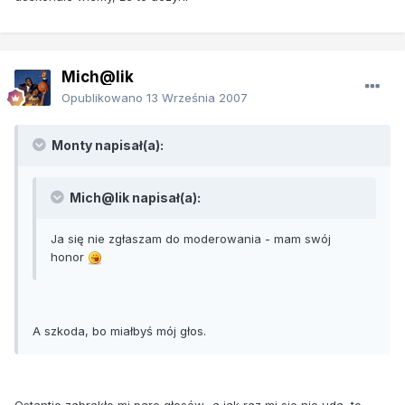
Mich@lik
Opublikowano
13 Września 2007
Monty napisał(a):
Mich@lik napisał(a):
Ja się nie zgłaszam do moderowania - mam swój
honor
A szkoda, bo miałbyś mój głos.
Ostantio zabrakło mi pare głosów.. a jak raz mi sie nie uda, to