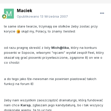
Maciek
Opublikowano
13 Września 2007
te same stare twarze, trzymają sie stołków żeby zostac przy
korycie
skąd my, Polacy, to znamy :twisted:
od razu pragnę skreslić z listy
Mich@lika
, który na konkurs
piosenki w Sopocie, własnymi "ręcami" wysłał zespół Feel, który
okazał się grać piosenki przywłaszczone, zgapione 8) on wie o
co chodzi
a do tego jako łże-newsman nie powinien piastować takich
funkcji na forum 8)
żeby nam wszystkim zaoszczędzić dramaturgii, którą fundować
nam chce
Karsp
, zgłaszam jego kandydaturę, bo i tak wszyscy
doskonale wiemy, że to uczyni