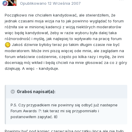
Opublikowano
12 Września 2007
Początkowo nie chciałem kandydować, ale stwierdziłem, że
jednak czasami moja wizja na to jak powinno wyglądać to forum
różniła sie w minionej kadencji z wizją niektórych moderatorów
więc będę kandydował, żeby w razie wyboru była dalej taka
różnorodność i myślę, jak najlepiej to wpływało na pracę forum
Jakoś dziwnie byłoby teraz po takim długim czasie nie być
moderatorem. Może inni piszą więcej ode mnie, ale zaglądam na
forum właściwie codziennie, często po kilka razy i myślę, że inni
doceniają mój wkład i będą chcieli na mnie głosować za co z góry
dziękuję. A więc - kandyduje.
Graboś napisał(a):
P.S. Czy przypadkiem nie powinny się odbyć już nastepne
Forum Awards :?: tak teraz mi się przypomniało i
postanowiłem zapytać. 8)
Powinny być pod koniec czerwca/na początku lipca ale nie było