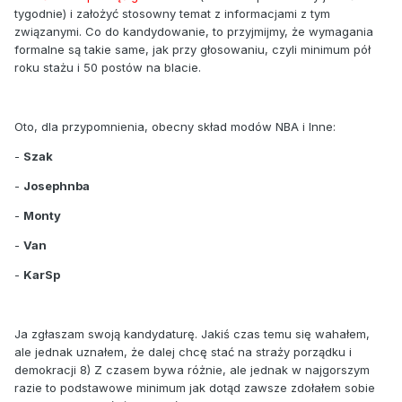
tygodnie) i założyć stosowny temat z informacjami z tym
związanymi. Co do kandydowanie, to przyjmijmy, że wymagania
formalne są takie same, jak przy głosowaniu, czyli minimum pół
roku stażu i 50 postów na blacie.
Oto, dla przypomnienia, obecny skład modów NBA i Inne:
-
Szak
-
Josephnba
-
Monty
-
Van
-
KarSp
Ja zgłaszam swoją kandydaturę. Jakiś czas temu się wahałem,
ale jednak uznałem, że dalej chcę stać na straży porządku i
demokracji 8) Z czasem bywa różnie, ale jednak w najgorszym
razie to podstawowe minimum jak dotąd zawsze zdołałem sobie