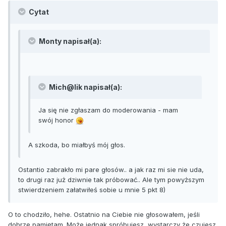
Cytat
Monty napisał(a):
Mich@lik napisał(a):
Ja się nie zgłaszam do moderowania - mam
swój honor
A szkoda, bo miałbyś mój głos.
Ostantio zabrakło mi pare głosów.. a jak raz mi sie nie uda,
to drugi raz już dziwnie tak próbować.. Ale tym powyższym
stwierdzeniem załatwiłeś sobie u mnie 5 pkt 8)
O to chodziło, hehe. Ostatnio na Ciebie nie głosowałem, jeśli
dobrze pamiętam. Może jednak spróbujesz, wystarczy że czujesz