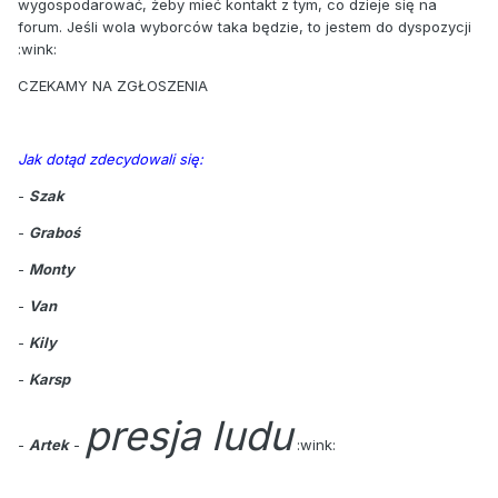
wygospodarować, żeby mieć kontakt z tym, co dzieje się na
forum. Jeśli wola wyborców taka będzie, to jestem do dyspozycji
:wink:
CZEKAMY NA ZGŁOSZENIA
Jak dotąd zdecydowali się:
-
Szak
-
Graboś
-
Monty
-
Van
-
Kily
-
Karsp
presja ludu
-
Artek
-
:wink: