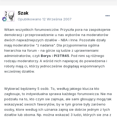
Szak
Opublikowano
12 Września 2007
Witam wszystkich forumowiczów. Przyszła pora na zaspokojenie
demokracji i przeprowadzenie u nas wyborów na moderatorów
dwóch najważniejszych działów - NBA i Inne. Pozostałe działy
mają moderatorów "z nadania". Dla przypomnienia ogólna
hierarchia na forum - na górze są ludzie z uprawnieniami
administratorów, czyli
Borys
i
PI3TR45
. Pod nimi są różnego
rodzaju moderatorzy. A wśród nich najwięcej do powiedzenia i
roboty mają ci, którzy jednocześnie doglądają wspomnianych
wcześniej działów.
Wybierać będziemy
5 osób
. To, według jakiego klucza kto
zagłosuje, to indywidualna sprawa każdego forumowicza. Nie ma
podziału na to, kto czym sie zajmuje, ale sami głosujący mogą tak
wskazywać swoich faworytów, by w tym gronie były zarówno
osoby, ktore wedlug ich uznania zajmą sie dobrze jednym z tych
działów lub oboma. Np. można wskazać 3 ludzi, których sie zna z