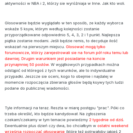
aktywności w NBA i 2, którzy sie wyróżniaja w Inne. Jak kto woli.
Glosowanie będzie wyglądało w ten sposób, ze każdy wyborca
wskaże 5 ksyw, którym według kolejności zostanie
przyporządkowane odpowiednio 5, 4, 3, 2 i 1 punkt. Najlepsza
piątka zostanie modami. Jeśli będzie remis, to decyduje ilość
wskazań na pierwszym miejscu.
Glosować mogą tylko
forumowicze, którzy zarejestrowali sie na forum pół roku temu lub
dawniej. Drugim warunkiem jest posiadanie na koncie
przynajmniej 50 postów.
W wyjątkowych przypadkach można
odstąpić od któregoś z tych warunków, ale to indywidualne
przypadki. Jeszcze sie oceni, kogo to obejmie i najdalej w
momencie rozpoczęcia zbierania głosów będą ksywy tych ludzi
podane do publicznej wiadomości.
Tyle informacji na teraz. Reszta w miarę postępu "prac". Póki co
trzeba określić, kto będzie kandydował. Na zgłoszenia
czekam/czekamy w tym temacie powiedzmy
2 tygodnie od dziś
.
Ewentualnie plus dzień czy dwa, bo chciałbym w
ostatni weekend
września rozpocząć głosowanie
(które też potrwałoby jakieś 2