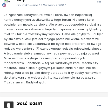
Opublikowano
17 Września 2007
Ja zglaszam kandydature swoja i kore, dwoch najbardziej
kontrowersyjnych uzytkownikow tego forum. Nie sorry kore
powinienem mowic za siebie. Ale prawdopodopodobnie obaj nie
mamy czasu na zabawe w tego typu sprawy a nawet gdybydmy
mieli to i tak nie zostalibysmy wybrani. Haha ale gdyby to... lol bylo
by smiesznie. Jaki jest cel mojego posta nie wiem, ale wiem ze
pewnie X osob sie zastanawia bo bycie moderatorem, to swego
rodzaju wyroznienie (?) czy pewnego rodzaju odpowiedzialnosc.
A typowanie siebie samego wymaga pewnego rodzaju odwagi.
Mnie osobiscie irytruje czasem praca coponiektorych
moderatorow, i chetneie w tej roli widzialbym kore, Macka czy
mastera... moze siebie gdybym juz kompletnie nie mial nic do
roboty. Aaa wiec ja jako dobry doradca te trzy osoby namawiam
do startowania w wyborach. I to juz calkowicie na powaznie.
Trzeba zmian. Radykalnych.
Gość loqsh1