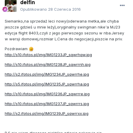
delfin
Opublikowano
28 Czerwca 2016
Siemanko,na sprzedaż leci nowy(oderwana metka,ale chyba
jeszcze gdzieś u mnie leży),oryginalny swingman nike'a MJ23
edycja flight 8403,czyli z jego pierwszego sezonu w nba.Jersey
w wersji domowej,rozmiar L.Cena do negocjacji,piszcie na priv.
Pozdrawiam
http://s10.ifotos.pl/img/IMG1233JP_sqwrhqw.jpg
http://s10.ifotos.pl/img/IMG1238JP_sqwrrnh.jpg
http://s2.ifotos.pl/img/IMG1234JP_sqwrrhe.jpg
http://s5.ifotos.pl/img/IMG1235JP_sqwrrha.jpg
http://s10.ifotos.pl/img/IMG1236JP_sqwrrre.jpg
http://s10.ifotos.pl/img/IMG1237JP_sqwrrrs.jpg
http://s2.ifotos.pl/img/IMG1239JP_sqwrrxx.jpg
P.S nie wiem dlaczego niektóre zdjęcia pokazują się