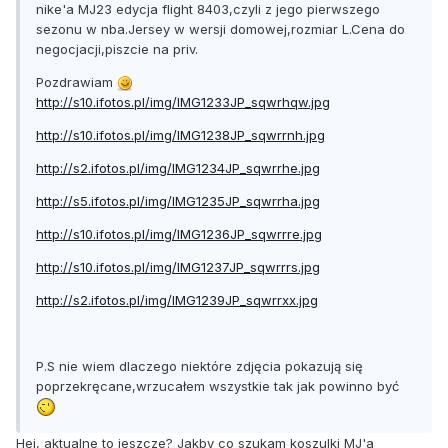
nike'a MJ23 edycja flight 8403,czyli z jego pierwszego
sezonu w nba.Jersey w wersji domowej,rozmiar L.Cena do
negocjacji,piszcie na priv.
Pozdrawiam
http://s10.ifotos.pl/img/IMG1233JP_sqwrhqw.jpg
http://s10.ifotos.pl/img/IMG1238JP_sqwrrnh.jpg
http://s2.ifotos.pl/img/IMG1234JP_sqwrrhe.jpg
http://s5.ifotos.pl/img/IMG1235JP_sqwrrha.jpg
http://s10.ifotos.pl/img/IMG1236JP_sqwrrre.jpg
http://s10.ifotos.pl/img/IMG1237JP_sqwrrrs.jpg
http://s2.ifotos.pl/img/IMG1239JP_sqwrrxx.jpg
P.S nie wiem dlaczego niektóre zdjęcia pokazują się
poprzekręcane,wrzucałem wszystkie tak jak powinno być
Hej, aktualne to jeszcze? Jakby co szukam koszulki MJ'a