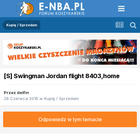
Kupię / Sprzedam
[S] Swingman Jordan flight 8403,home
Przez
delfin
28 Czerwca 2016
w
Kupię / Sprzedam
Odpowiedz w tym temacie