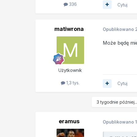
336
Cytuj
matiwrona
Opublikowano
Może będę mie
Użytkownik
1,3 tys.
Cytuj
3 tygodnie później..
eramus
Opublikowano