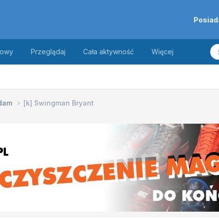
Posiad
towy
Przeglądaj
Cała aktywność
Więcej
edam
[k] Swingman Bryant