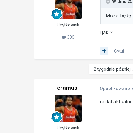
W dniu 25
Może będę 
Użytkownik
i jak ?
336
Cytuj
2 tygodnie później..
eramus
Opublikowano
nadal aktualn
Użytkownik