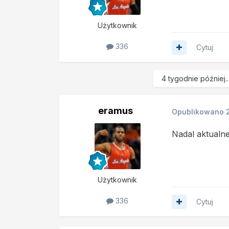
Użytkownik
336
Cytuj
4 tygodnie później..
eramus
Opublikowano
Nadal aktualn
Użytkownik
336
Cytuj