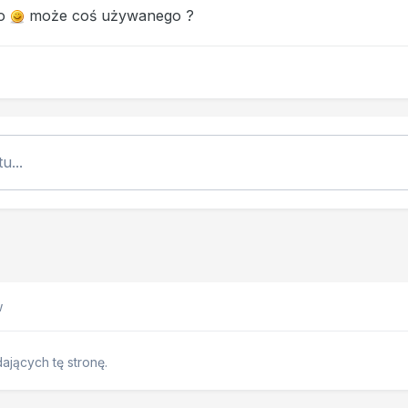
go
może coś używanego ?
u...
w
jących tę stronę.