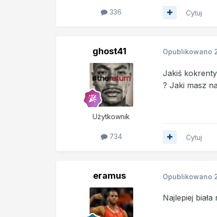
336
Cytuj
ghost41
Opublikowano
Jakiś kokrenty
? Jaki masz na
Użytkownik
734
Cytuj
eramus
Opublikowano
Najlepiej biał