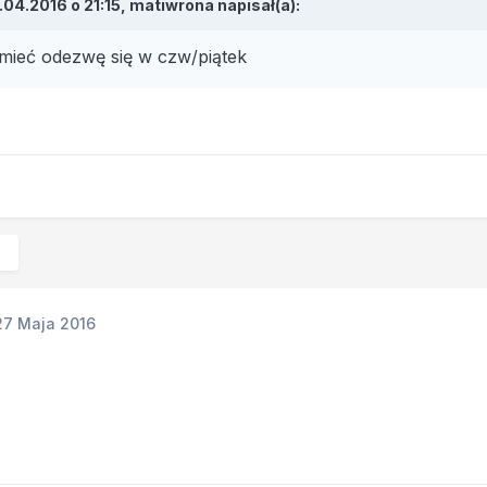
.04.2016 o 21:15, matiwrona napisał(a):
mieć odezwę się w czw/piątek
.
27 Maja 2016
e