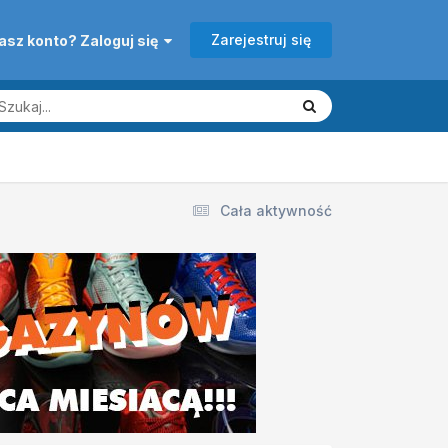
Zarejestruj się
asz konto? Zaloguj się
Cała aktywność