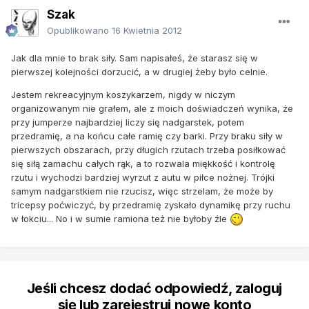
Szak
Opublikowano
16 Kwietnia 2012
Jak dla mnie to brak siły. Sam napisałeś, że starasz się w
pierwszej kolejności dorzucić, a w drugiej żeby było celnie.
Jestem rekreacyjnym koszykarzem, nigdy w niczym
organizowanym nie grałem, ale z moich doświadczeń wynika, że
przy jumperze najbardziej liczy się nadgarstek, potem
przedramię, a na końcu całe ramię czy barki. Przy braku siły w
pierwszych obszarach, przy długich rzutach trzeba posiłkować
się siłą zamachu całych rąk, a to rozwala miękkość i kontrolę
rzutu i wychodzi bardziej wyrzut z autu w piłce nożnej. Trójki
samym nadgarstkiem nie rzucisz, więc strzelam, że może by
tricepsy poćwiczyć, by przedramię zyskało dynamikę przy ruchu
w łokciu... No i w sumie ramiona też nie byłoby źle
Jeśli chcesz dodać odpowiedź, zaloguj
się lub zarejestruj nowe konto