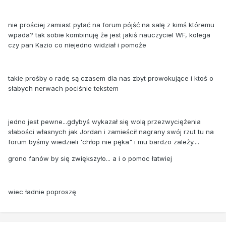
nie prościej zamiast pytać na forum pójść na salę z kimś któremu
wpada? tak sobie kombinuję że jest jakiś nauczyciel WF, kolega
czy pan Kazio co niejedno widział i pomoże
takie prośby o radę są czasem dla nas zbyt prowokujące i ktoś o
słabych nerwach pociśnie tekstem
jedno jest pewne...gdybyś wykazał się wolą przezwyciężenia
słabości własnych jak Jordan i zamieścił nagrany swój rzut tu na
forum byśmy wiedzieli 'chłop nie pęka" i mu bardzo zależy....
grono fanów by się zwiększyło... a i o pomoc łatwiej
wiec ładnie poproszę