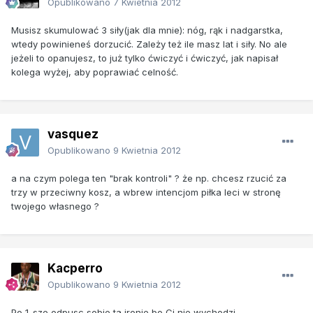
Opublikowano
7 Kwietnia 2012
Musisz skumulować 3 siły(jak dla mnie): nóg, rąk i nadgarstka,
wtedy powinieneś dorzucić. Zależy też ile masz lat i siły. No ale
jeżeli to opanujesz, to już tylko ćwiczyć i ćwiczyć, jak napisał
kolega wyżej, aby poprawiać celność.
vasquez
Opublikowano
9 Kwietnia 2012
a na czym polega ten "brak kontroli" ? że np. chcesz rzucić za
trzy w przeciwny kosz, a wbrew intencjom piłka leci w stronę
twojego własnego ?
Kacperro
Opublikowano
9 Kwietnia 2012
Po 1-sze odpusc sobie ta ironie bo Ci nie wychodzi.