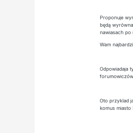
Proponuje wymi
będą wyrównan
nawiasach po s
Wam najbardzie
Odpowiadaja t
forumowiczów, 
Oto przyklad 
komus miasto l