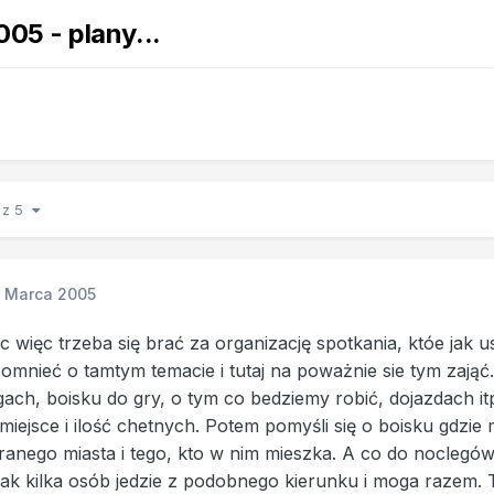
05 - plany...
1 z 5
1 Marca 2005
c więc trzeba się brać za organizację spotkania, któe jak u
omnieć o tamtym temacie i tutaj na poważnie sie tym zają
ach, boisku do gry, o tym co bedziemy robić, dojazdach it
, miejsce i ilość chetnych. Potem pomyśli się o boisku gdzi
ranego miasta i tego, kto w nim mieszka. A co do nocleg
ak kilka osób jedzie z podobnego kierunku i moga razem. 