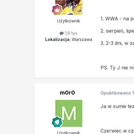
1. WWA - na pe
Użytkownik
2. sierpień, li
1,6 tys.
Lokalizacja:
Warszawa
3. 2-3 dni, w z
PS. Ty J nie m
m0r0
Opublikowano
Ja w sumie tez
Czerwiec w cza
Użytkownik