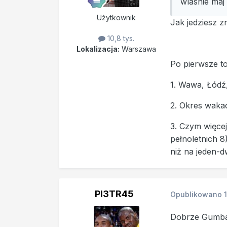
wlasnie maj
Użytkownik
Jak jedziesz z
10,8 tys.
Lokalizacja:
Warszawa
Po pierwsze to
1. Wawa, Łódź
2. Okres wakacj
3. Czym więcej
pełnoletnich 8)
niż na jeden-
PI3TR45
Opublikowano
Dobrze Gumbas (