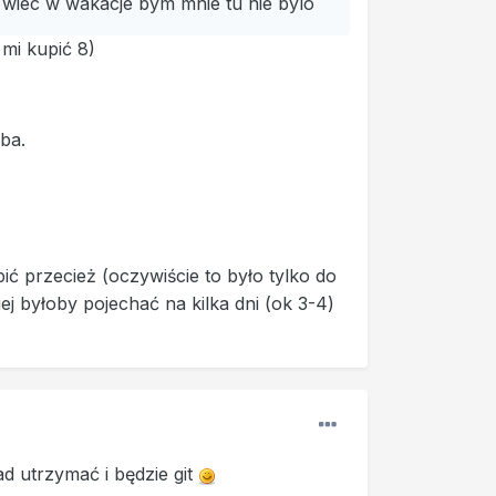
wiec w wakacje bym mnie tu nie bylo
 mi kupić 8)
eba.
 przecież (oczywiście to było tylko do
piej byłoby pojechać na kilka dni (ok 3-4)
ład utrzymać i będzie git