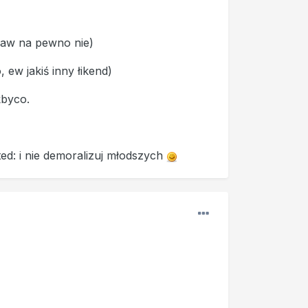
ław na pewno nie)
, ew jakiś inny łikend)
kbyco.
ted: i nie demoralizuj młodszych