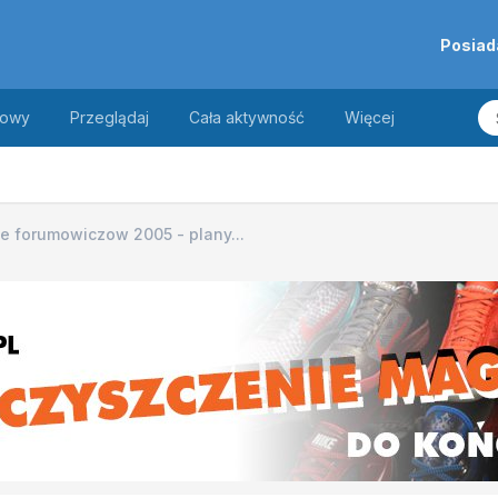
Posiad
towy
Przeglądaj
Cała aktywność
Więcej
e forumowiczow 2005 - plany...