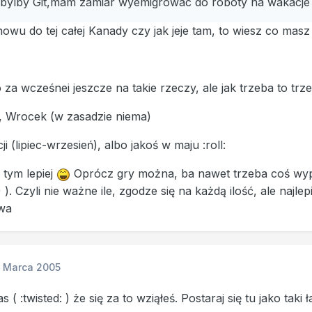
 bylby Git,mam zamiar wyemigrowac do roboty na wakacje 
nowu do tej całej Kanady czy jak jeje tam, to wiesz co masz
 za wcześnei jeszcze na takie rzeczy, ale jak trzeba to trz
, Wrocek (w zasadzie niema)
i (lipiec-wrzesień), albo jakoś w maju :roll:
 tym lepiej
Oprócz gry można, ba nawet trzeba coś wypić
 ). Czyli nie ważne ile, zgodze się na każdą ilość, ale najle
dwa
1 Marca 2005
 :twisted: ) że się za to wziąłeś. Postaraj się tu jako taki 