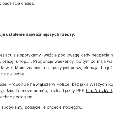
 bedziecie chcieli.
je ustalenie najwazniejszych rzeczy:
esiacu się spotykamy (weźcie pod uwagę kiedy bedziecie mie
e, pracę, urlop...). Proponuje weekendy, bo tym co maja wak
łatwiej. Moim zdaniem najlepszy jest początek maja, bo już r
je nie jedzie.
ście. Proponuje największe w Polsce, bez jakiś Waszych K
rzyjedzie. To moze pomóc, rozklad jazdy PKP
http://rozklad
jechać pociagiem.
ie spotykamy, podajcie ile chcecie noclegówi.