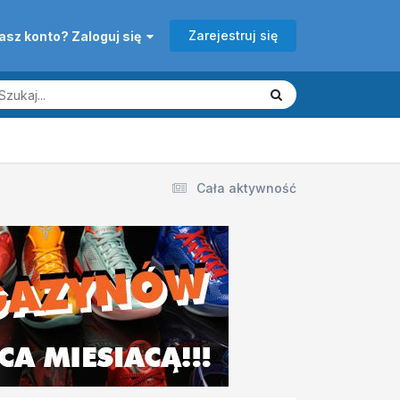
Zarejestruj się
asz konto? Zaloguj się
Cała aktywność