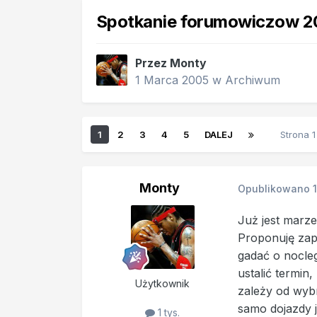
Spotkanie forumowiczow 20
Przez
Monty
1 Marca 2005
w
Archiwum
1
2
3
4
5
DALEJ
Strona 
Monty
Opublikowano
Już jest marze
Proponuję zap
gadać o nocleg
ustalić termin
Użytkownik
zależy od wyb
samo dojazdy j
1 tys.