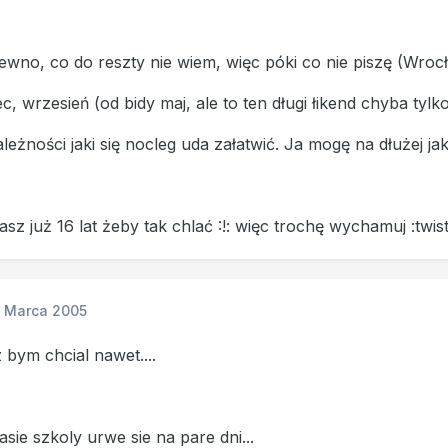
wno, co do reszty nie wiem, więc póki co nie piszę (Wroc
piec, wrzesień (od bidy maj, ale to ten długi łikend chyba tylko
ależności jaki się nocleg uda załatwić. Ja mogę na dłużej ja
asz już 16 lat żeby tak chlać :!: więc trochę wychamuj :twis
1 Marca 2005
 bym chcial nawet....
sie szkoly urwe sie na pare dni...