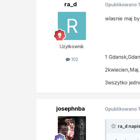
ra_d
Opublikowano
wlasnie maj b
Użytkownik
1 Gdansk,Gdan
102
2kwiecien,Maj.
3wszytko jedno
josephnba
Opublikowano
ra_d napis