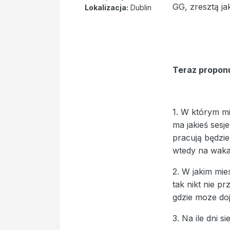
GG, zresztą jak
Lokalizacja:
Dublin
Teraz proponu
1. W którym mi
ma jakieś sesj
pracują będzie 
wtedy na wakac
2. W jakim mie
tak nikt nie p
gdzie moze do
3. Na ile dni s