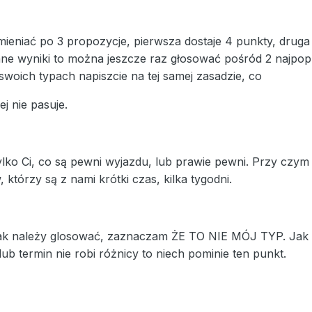
eniać po 3 propozycje, pierwsza dostaje 4 punkty, druga 2 p
e wyniki to można jeszcze raz głosować pośród 2 najpopul
woich typach napiszcie na tej samej zasadzie, co
j nie pasuje.
ylko Ci, co są pewni wyjazdu, lub prawie pewni. Przy czy
którzy są z nami krótki czas, kilka tygodni.
jak należy glosować, zaznaczam ŻE TO NIE MÓJ TYP. Jak te
ub termin nie robi różnicy to niech pominie ten punkt.