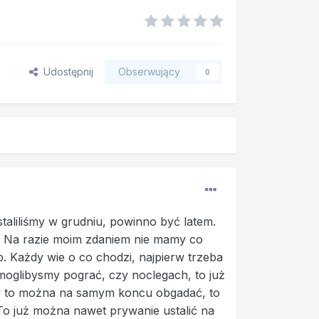
Udostępnij
Obserwujący
0
staliliśmy w grudniu, powinno być latem.
ć. Na razie moim zdaniem nie mamy co
p. Każdy wie o co chodzi, najpierw trzeba
e moglibysmy pograć, czy noclegach, to już
ów to można na samym koncu obgadać, to
To już można nawet prywanie ustalić na