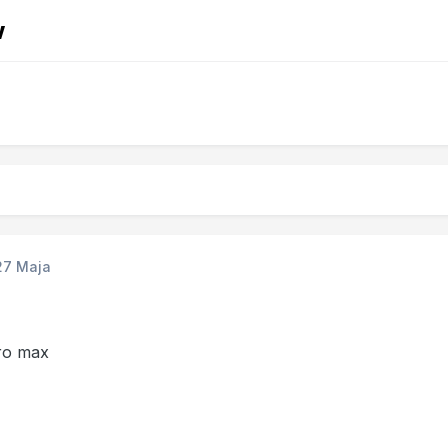
w
27 Maja
ro max