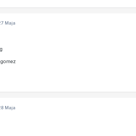
27 Maja
g
ngomez
28 Maja