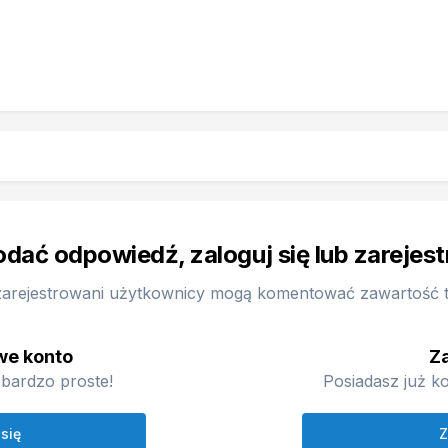
odać odpowiedź, zaloguj się lub zarejes
zarejestrowani użytkownicy mogą komentować zawartość te
we konto
Za
bardzo proste!
Posiadasz już ko
 się
Z