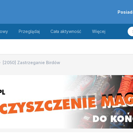
Posiad
towy
Przeglądaj
Cała aktywność
Więcej
[2050] Zastrzeganie Birdów