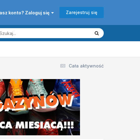
Zarejestruj się
asz konto? Zaloguj się
Cała aktywność