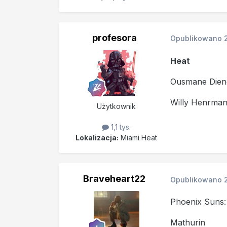
profesora
Opublikowano
Heat
Ousmane Dien
Willy Henrma
Użytkownik
1,1 tys.
Lokalizacja:
Miami Heat
Braveheart22
Opublikowano
Phoenix Suns:
Mathurin