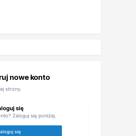
truj nowe konto
j strony.
loguj się
nto? Zaloguj się poniżej.
aloguj się