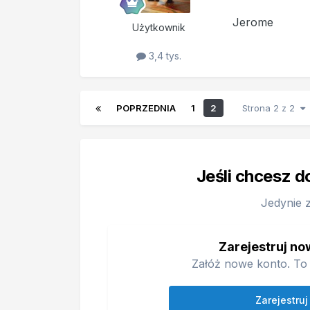
Jerome
Użytkownik
3,4 tys.
POPRZEDNIA
1
2
Strona 2 z 2
Jeśli chcesz d
Jedynie 
Zarejestruj no
Załóż nowe konto. To 
Zarejestruj