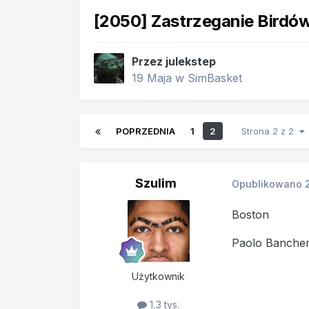
[2050] Zastrzeganie Birdó
Przez
julekstep
19 Maja
w
SimBasket
POPRZEDNIA
1
2
Strona 2 z 2
Szulim
Opublikowano
Boston
Paolo Banche
Użytkownik
1,3 tys.