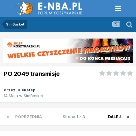
SimBasket
PO 2049 transmisje
Przez
julekstep
14 Maja
w
SimBasket
POPRZEDNIA
Strona 1 z 3
DALEJ