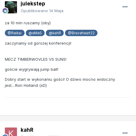
julekstep
Opublikowano
14 Maja
za 10 min ruszamy (oby)
@Reikai
@eMeS
@kahR
@Braveheart22
zaczynamy od gorszej konferencji!
MECZ TIMBERWOVLES VS SUNS!
goście wygrywają jump ball!
Dobry start w wykonaniu gości! O dziwo mocno widoczny
jest....Ron Holland (xD)
kahR