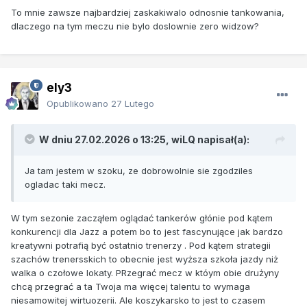
To mnie zawsze najbardziej zaskakiwalo odnosnie tankowania,
mieli 5 strat i jedno pudło w 6 kolejnych akcjach. JEden z
dlaczego na tym meczu nie bylo doslownie zero widzow?
najbardziej dysfunkcyjnych meczów w mojej historii
oglądania NBA.. Niestety oba kluby chciały przegrać ale
Jazz w trakcie meczu było bardziej kreatywne w ustawianiu
piątek kiepsko dopasowanych
ely3
Tak więc nie dość ,że Memphis wygrało choć nie chciało to
Opublikowano
27 Lutego
jeszcze powinni dostać 100 tys kary za usadzenie aż 9
graczy z rotacji
W dniu 27.02.2026 o 13:25,
wiLQ
napisał(a):
Ja tam jestem w szoku, ze dobrowolnie sie zgodziles
ogladac taki mecz.
W tym sezonie zacząłem oglądać tankerów głónie pod kątem
konkurencji dla Jazz a potem bo to jest fascynujące jak bardzo
kreatywni potrafią być ostatnio trenerzy . Pod kątem strategii
szachów trenersskich to obecnie jest wyższa szkoła jazdy niż
walka o czołowe lokaty. PRzegrać mecz w któym obie drużyny
chcą przegrać a ta Twoja ma więcej talentu to wymaga
niesamowitej wirtuozerii. Ale koszykarsko to jest to czasem