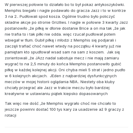
W pierwszej połowie to działało bo to był pokaz antykoszykówki.
Memphis biegało i nagle podawało do gracza Jazz i to w kontrze
3 na 2.. Pudłowali spod kosza. Ogólnie trudno było policzyć
skladne akcje po stronie Grizllies. I nagle w połowie 3 kwarty Jazz
postanowiło ,że piłkę w dłonie dostanie Brice a on ma tak ,że jak
nie trafia to i tak piłki nie odda. więc rzucał pudłował potem
wbiegał w tłum. Gubił piłkę i młodzi z Memphis się podjarali i
zaczęli trafiać choć nawet wtedy na początku 4 kwarty już nie
pamiętam kto spudłował wsad sam na sam z koszem. Jak się
zorientowali ,że JAzz nadal sabotuje mecz i nie mają zamiaru
wygrać to na 2,5 minuty do końca Memphis postanowiło gubić
piłkę w każdej kolejnej akcji. Oni chyba mieli 5 strat i jedno pudło
w 6 kolejnych akcjach. JEden z najbardziej dysfunkcyjnych
meczów w mojej historii oglądania NBA.. Niestety oba kluby
chciały przegrać ale Jazz w trakcie meczu było bardziej
kreatywne w ustawianiu piątek kiepsko dopasowanych
Tak więc nie dość ,że Memphis wygrało choć nie chciało to
jeszcze powinni dostać 100 tys kary za usadzenie aż 9 graczy z
rotacji