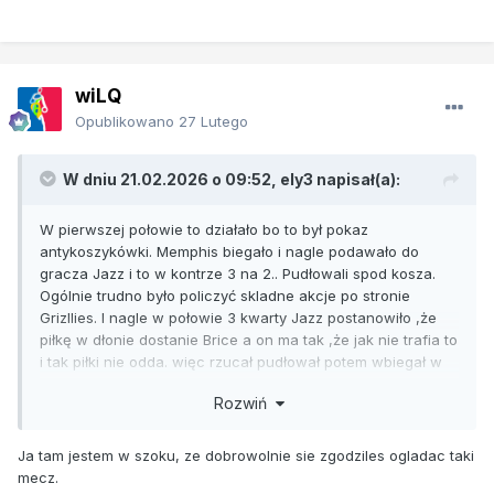
wiLQ
Opublikowano
27 Lutego
W dniu 21.02.2026 o 09:52,
ely3
napisał(a):
W pierwszej połowie to działało bo to był pokaz
antykoszykówki. Memphis biegało i nagle podawało do
gracza Jazz i to w kontrze 3 na 2.. Pudłowali spod kosza.
Ogólnie trudno było policzyć skladne akcje po stronie
Grizllies. I nagle w połowie 3 kwarty Jazz postanowiło ,że
piłkę w dłonie dostanie Brice a on ma tak ,że jak nie trafia to
i tak piłki nie odda. więc rzucał pudłował potem wbiegał w
tłum. Gubił piłkę i młodzi z Memphis się podjarali i zaczęli
Rozwiń
trafiać choć nawet wtedy na początku 4 kwarty już nie
pamiętam kto spudłował wsad sam na sam z koszem. Jak
się zorientowali ,że JAzz nadal sabotuje mecz i nie mają
Ja tam jestem w szoku, ze dobrowolnie sie zgodziles ogladac taki
zamiaru wygrać to na 2,5 minuty do końca Memphis
mecz.
postanowiło gubić piłkę w każdej kolejnej akcji. Oni chyba