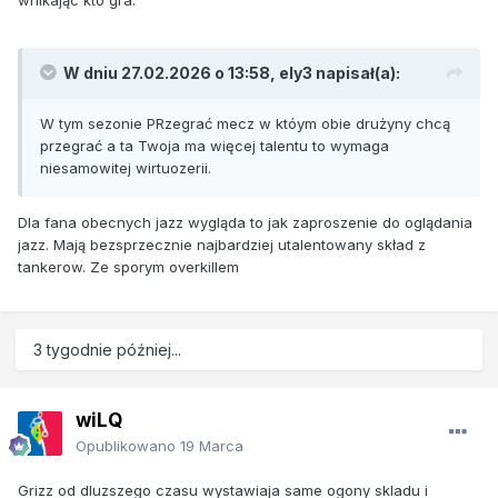
W dniu 27.02.2026 o 13:58,
ely3
napisał(a):
W tym sezonie PRzegrać mecz w któym obie drużyny chcą
przegrać a ta Twoja ma więcej talentu to wymaga
niesamowitej wirtuozerii.
Dla fana obecnych jazz wygląda to jak zaproszenie do oglądania
jazz. Mają bezsprzecznie najbardziej utalentowany skład z
tankerow. Ze sporym overkillem
3 tygodnie później...
wiLQ
Opublikowano
19 Marca
Grizz od dluzszego czasu wystawiaja same ogony skladu i