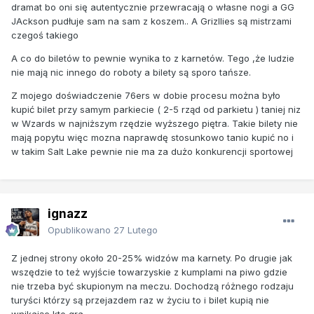
dramat bo oni się autentycznie przewracają o własne nogi a GG
JAckson pudłuje sam na sam z koszem.. A Grizllies są mistrzami
czegoś takiego
A co do biletów to pewnie wynika to z karnetów. Tego ,że ludzie
nie mają nic innego do roboty a bilety są sporo tańsze.
Z mojego doświadczenie 76ers w dobie procesu można było
kupić bilet przy samym parkiecie ( 2-5 rząd od parkietu ) taniej niz
w Wzards w najniższym rzędzie wyższego piętra. Takie bilety nie
mają popytu więc mozna naprawdę stosunkowo tanio kupić no i
w takim Salt Lake pewnie nie ma za dużo konkurencji sportowej
ignazz
Opublikowano
27 Lutego
Z jednej strony około 20-25% widzów ma karnety. Po drugie jak
wszędzie to też wyjście towarzyskie z kumplami na piwo gdzie
nie trzeba być skupionym na meczu. Dochodzą różnego rodzaju
turyści którzy są przejazdem raz w życiu to i bilet kupią nie
wnikając kto gra.