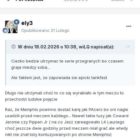
ely3
Opublikowano
21 Lutego
W dniu 18.02.2026 o 10:38,
wiLQ
napisał(a):
Ciezko bedzie utrzymac te serie przegranych bo czasem
graja miedzy soba...
Ale faktem jest, ze zapowiada sie epicki tankfest
Długo nie utrzymali choć to co się wyrabiało w tym meczu to
przechodzi ludzkie pojęcie
Raz, że Memphis powinno dostać karę jak PAcers bo oni nagle
usadzili przed meczem każdego... Nawet takie tuzy jak Coward
Jerome czy Pippen Jr ( na co Jazz zareagowało L4 Lauriego
choć jeszcze dwie godziny przed meczem miał grać ale wtedy
nikt nie znał listy kontuzjowanych po stronie Memphis)