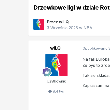
Drzewkowe ligi w dziale Ro
Przez
wiLQ
3 Września 2025
w
NBA
wiLQ
Opublikowano
Na fali Euroba
Ze bys to zrob
Tak sie sklada
Użytkownik
Zapraszam na 
8,4 tys.