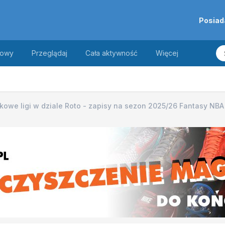
Posiad
towy
Przeglądaj
Cała aktywność
Więcej
owe ligi w dziale Roto - zapisy na sezon 2025/26 Fantasy NBA