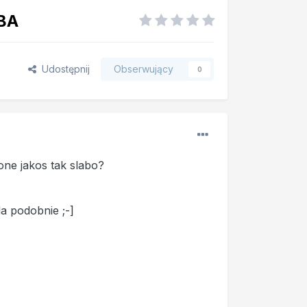
NBA
Udostępnij
Obserwujący
0
one jakos tak slabo?
a podobnie ;-]