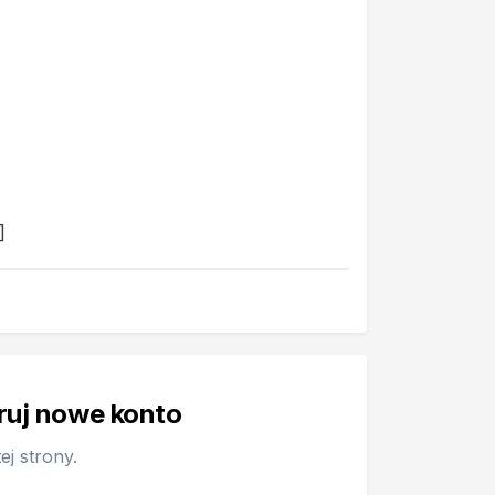
]
truj nowe konto
j strony.