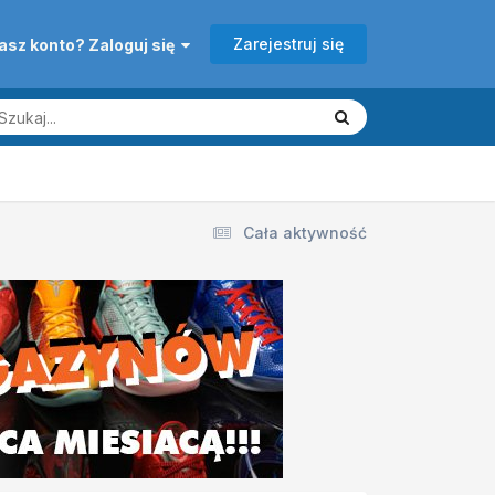
Zarejestruj się
asz konto? Zaloguj się
Cała aktywność