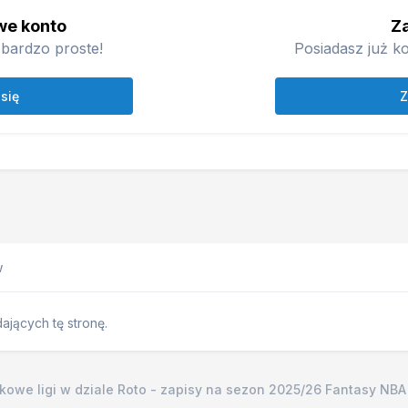
we konto
Za
bardzo proste!
Posiadasz już ko
 się
Z
w
jących tę stronę.
owe ligi w dziale Roto - zapisy na sezon 2025/26 Fantasy NBA