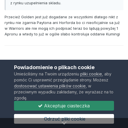
z rynku uzupelnienia skladu.
Przecież Golden jest już dogadane ze wszystkimi dlatego nikt z
rynku nie zgarnia Paytona ani Horforda bo ci nieoficjalnie sa już
w Warriors ale nie mogą ich podpisać teraz bo lądują powyżej 1
Apronu a wtedy to już w ogóle słabo kontroluja oddanie Kumingi
Powiadomienie o plikach cookie
Umieściliśmy na Twoim urządzeniu
pliki cookie
, aby
Chytruz
pomóc Ci usprawnić przeglądanie strony. Możesz
Opublikowano
25 Lipca 2025
dostosować ustawienia plików cookie
, w
przeciwnym wypadku zakładamy, że wyrażasz na to
W dniu 25.07.2025 o 07:56,
wiLQ
napisał(a):
zgodę.
Akceptuje ciasteczka
Bo Ty spekulujesz, ze to wina wybrzydzania Kumingi, a ja ze
to przez postawe Warriors.
Odrzuć pliki cookie