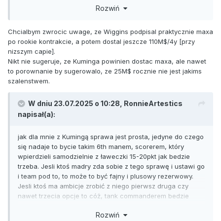
Rozwiń
Chcialbym zwrocic uwage, ze Wiggins podpisal praktycznie maxa
po rookie kontrakcie, a potem dostal jeszcze 110M$/4y [przy
nizszym capie].
Nikt nie sugeruje, ze Kuminga powinien dostac maxa, ale nawet
to porownanie by sugerowalo, ze 25M$ rocznie nie jest jakims
szalenstwem.
W dniu 23.07.2025 o 10:28,
RonnieArtestics
napisał(a):
jak dla mnie z Kumingą sprawa jest prosta, jedyne do czego
się nadaje to bycie takim 6th manem, scorerem, który
wpierdzieli samodzielnie z ławeczki 15-20pkt jak bedzie
trzeba. Jesli ktoś madry zda sobie z tego sprawę i ustawi go
i team pod to, to może to być fajny i plusowy rezerwowy.
Jesli ktoś ma ambicje zrobić z niego pierwsz druga czy
nawet trzecia opcje to cóż, tank commanderem bedzie
niezłym ale nie sadze by się to udało w winning teamie.
Rozwiń