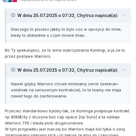
W dniu 25.07.2025 o 07:32,
Chytruz
napisał(a):
Dlaczego to piszesz jakby to bylo cos w opozycji do mnie,
kiedy to dokladnie o czym mowie lmao.
Bo Ty spekulujesz, ze to wina wybrzydzania Kumingi, a ja ze to
przez postawe Warriors.
W dniu 25.07.2025 o 07:32,
Chytruz
napisał(a):
Nawet gdyby Warriors chcieli minimalny zwrot (weteran-
solidniak na sensownym kontrakcie), to te teamy nie maja
nawet tego do zaoferowania.
Przeciez standardowo byloby tak, ze Kuminga podpisuje kontrakt
np 80M$/4y z druzyna bez cap space [np Suns] a ta oddaje
Warriors TPE i bieda picki drugorundowe.
W tym przypadku jest inaczej bo Warriors maja bol tylka o swoj
zmarnowany loteryjny pick i oczekuja ze ktos im czesciowo