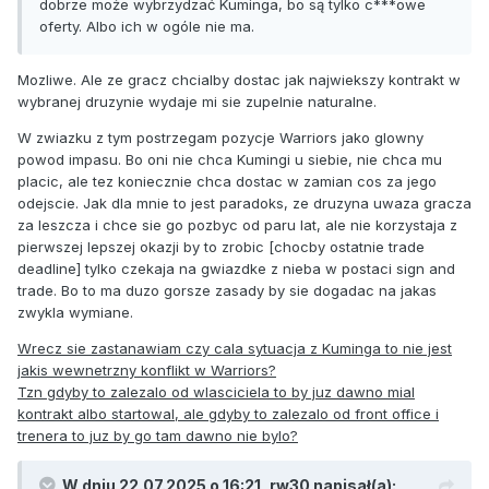
dobrze może wybrzydzać Kuminga, bo są tylko c***owe
oferty. Albo ich w ogóle nie ma.
Mozliwe. Ale ze gracz chcialby dostac jak najwiekszy kontrakt w
wybranej druzynie wydaje mi sie zupelnie naturalne.
W zwiazku z tym postrzegam pozycje Warriors jako glowny
powod impasu. Bo oni nie chca Kumingi u siebie, nie chca mu
placic, ale tez koniecznie chca dostac w zamian cos za jego
odejscie. Jak dla mnie to jest paradoks, ze druzyna uwaza gracza
za leszcza i chce sie go pozbyc od paru lat, ale nie korzystaja z
pierwszej lepszej okazji by to zrobic [chocby ostatnie trade
deadline] tylko czekaja na gwiazdke z nieba w postaci sign and
trade. Bo to ma duzo gorsze zasady by sie dogadac na jakas
zwykla wymiane.
Wrecz sie zastanawiam czy cala sytuacja z Kuminga to nie jest
jakis wewnetrzny konflikt w Warriors?
Tzn gdyby to zalezalo od wlasciciela to by juz dawno mial
kontrakt albo startowal, ale gdyby to zalezalo od front office i
trenera to juz by go tam dawno nie bylo?
W dniu 22.07.2025 o 16:21,
rw30
napisał(a):