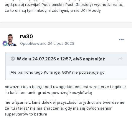
będą dalej rozwijać Podziemski i Post. (Niestety) wychodzi na to,
że to oni są tymi młodymi zdolnymi, a nie JK i Moody.
rw30
Opublikowano
24 Lipca 2025
W dniu 24.07.2025 o 12:57,
ely3
napisał(a):
Ale pal licho tego Kumingę. GSW nie potrzebuje go
odważna teza biorąc pod uwagę kto tam jest w rosterze i ogólnie
ilu ludzi tam umie grać w poważną koszykówkę
nie wiązanie z kimś dalekiej przyszlości to jedno, ale twierdzenie
że 'tu i teraz' nie ma znaczenia, gdy ma się dwóch senior
superStarów to bzdura