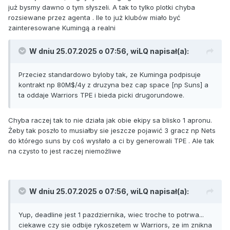
już bysmy dawno o tym słyszeli. A tak to tylko plotki chyba
rozsiewane przez agenta . Ile to już klubów miało być
zainteresowane Kumingą a realni
W dniu 25.07.2025 o 07:56,
wiLQ
napisał(a):
Przeciez standardowo byloby tak, ze Kuminga podpisuje
kontrakt np 80M$/4y z druzyna bez cap space [np Suns] a
ta oddaje Warriors TPE i bieda picki drugorundowe.
Chyba raczej tak to nie działa jak obie ekipy sa blisko 1 apronu.
Żeby tak poszło to musiałby sie jeszcze pojawić 3 gracz np Nets
do którego suns by coś wysłało a ci by generowali TPE . Ale tak
na czysto to jest raczej niemożliwe
W dniu 25.07.2025 o 07:56,
wiLQ
napisał(a):
Yup, deadline jest 1 pazdziernika, wiec troche to potrwa...
ciekawe czy sie odbije rykoszetem w Warriors, ze im znikna