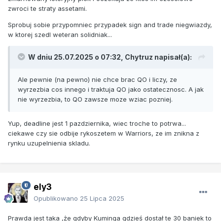
zwroci te straty assetami.
Sprobuj sobie przypomniec przypadek sign and trade niegwiazdy,
w ktorej szedl weteran solidniak...
W dniu 25.07.2025 o 07:32,
Chytruz
napisał(a):
Ale pewnie (na pewno) nie chce brac QO i liczy, ze
wyrzezbia cos innego i traktuja QO jako ostatecznosc. A jak
nie wyrzezbia, to QO zawsze moze wziac pozniej.
Yup, deadline jest 1 pazdziernika, wiec troche to potrwa...
ciekawe czy sie odbije rykoszetem w Warriors, ze im znikna z
rynku uzupelnienia skladu.
ely3
Opublikowano
25 Lipca 2025
Prawda jest taka ,że gdyby Kuminga gdzieś dostał te 30 baniek to