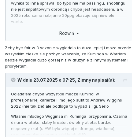
wynika to inna sprawa, bo typo nie ma passingu, shootingu,
nie jest impaktowym obrońcą i chyba jest headcasem, a w
2025 roku samo nabijanie 20ppg okazuje się niewiele
warte.
Ktoś tam da mu pewnie szansę jeszcze i został mu z rok-
Rozwiń
może dwa żeby nauczyć się jakiegoś sensownego skilla,
albo będzie musiał wlecieć kompletny rolesowy rebranding,
Zeby byc fair w 3 sezonie wygladalo to duzo lepiej i moze przede
bo tu pewnie jest materiał na dobrego gracza jeszcze, ale
wszystkim ciezko sie pozbyc wrazenia, ze Kuminga w Warriors
jeszcze dwa lata temu można było krytykować Warriors, że
bedzie wygladal duzo gorzej niz w druzynie z innymi systemem i
słabo go rozwijają, tak po czterech latach rzuca 30% za 3 i
priorytetami.
67% z FT, trochę siara.
W dniu 23.07.2025 o 07:25,
Zimny
napisał(a):
Oglądałem chyba wszystkie mecze Kumingi w
profesjonalnej karierze i imo jego sufit to Andrew Wiggins
2022 (nie tak źle) ale podłoga to wypad z ligi. Serio
Właśnie młodego Wigginsa mi Kuminga przypomina. Czarna
dziura w ataku, słaby kreator, świetny atleta, bardzo
niepewny rzut (u AW było więcej midrange, wiadomo),
rozczarowująca obrona, niskie bball IQ.