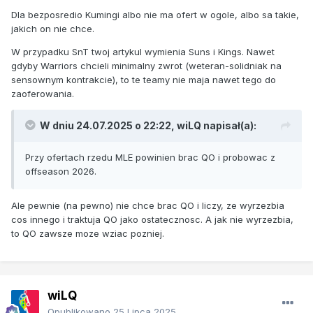
Dla bezposredio Kumingi albo nie ma ofert w ogole, albo sa takie,
jakich on nie chce.
W przypadku SnT twoj artykul wymienia Suns i Kings. Nawet
gdyby Warriors chcieli minimalny zwrot (weteran-solidniak na
sensownym kontrakcie), to te teamy nie maja nawet tego do
zaoferowania.
W dniu 24.07.2025 o 22:22,
wiLQ
napisał(a):
Przy ofertach rzedu MLE powinien brac QO i probowac z
offseason 2026.
Ale pewnie (na pewno) nie chce brac QO i liczy, ze wyrzezbia
cos innego i traktuja QO jako ostatecznosc. A jak nie wyrzezbia,
to QO zawsze moze wziac pozniej.
wiLQ
Opublikowano
25 Lipca 2025