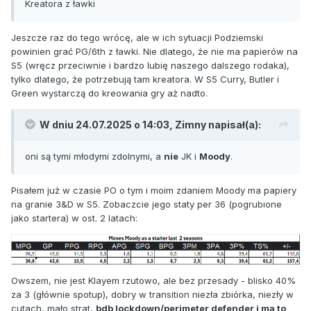
Kreatora z ławki
Jeszcze raz do tego wrócę, ale w ich sytuacji Podziemski
powinien grać PG/6th z ławki. Nie dlatego, że nie ma papierów na
S5 (wręcz przeciwnie i bardzo lubię naszego dalszego rodaka),
tylko dlatego, że potrzebują tam kreatora. W S5 Curry, Butler i
Green wystarczą do kreowania gry aż nadto.
W dniu 24.07.2025 o 14:03,
Zimny
napisał(a):
oni są tymi młodymi zdolnymi, a
nie
JK i
Moody
.
Pisałem już w czasie PO o tym i moim zdaniem Moody ma papiery
na granie 3&D w S5. Zobaczcie jego staty per 36 (pogrubione
jako startera) w ost. 2 latach:
Owszem, nie jest Klayem rzutowo, ale bez przesady - blisko 40%
za 3 (głównie spotup), dobry w transition niezła zbiórka, niezły w
cutach, mało strat,
bdb lockdown/perimeter defender i ma to