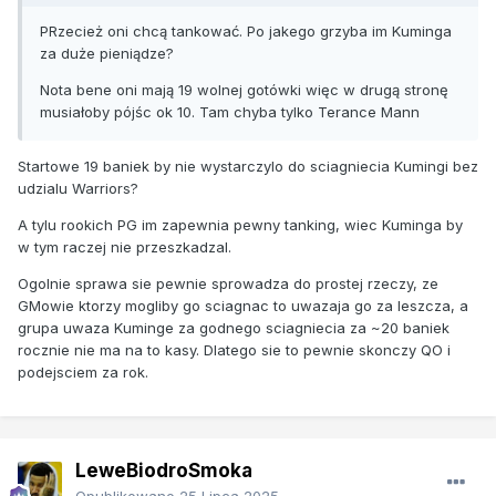
PRzecież oni chcą tankować. Po jakego grzyba im Kuminga
za duże pieniądze?
Nota bene oni mają 19 wolnej gotówki więc w drugą stronę
musiałoby pójśc ok 10. Tam chyba tylko Terance Mann
Startowe 19 baniek by nie wystarczylo do sciagniecia Kumingi bez
udzialu Warriors?
A tylu rookich PG im zapewnia pewny tanking, wiec Kuminga by
w tym raczej nie przeszkadzal.
Ogolnie sprawa sie pewnie sprowadza do prostej rzeczy, ze
GMowie ktorzy mogliby go sciagnac to uwazaja go za leszcza, a
grupa uwaza Kuminge za godnego sciagniecia za ~20 baniek
rocznie nie ma na to kasy. Dlatego sie to pewnie skonczy QO i
podejsciem za rok.
LeweBiodroSmoka
Opublikowano
25 Lipca 2025