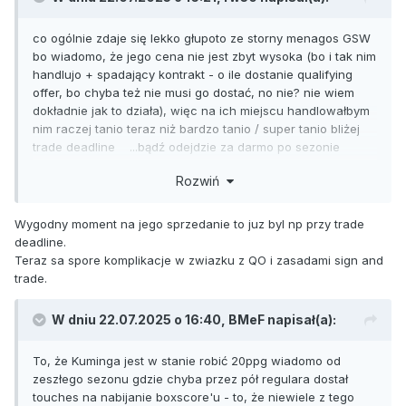
co ogólnie zdaje się lekko głupoto ze storny menagos GSW
bo wiadomo, że jego cena nie jest zbyt wysoka (bo i tak nim
handlujo + spadający kontrakt - o ile dostanie qualifying
offer, bo chyba też nie musi go dostać, no nie? nie wiem
dokładnie jak to działa), więc na ich miejscu handlowałbym
nim raczej tanio teraz niż bardzo tanio / super tanio bliżej
trade deadline ...bądź odejdzie za darmo po sezonie
[...]
Rozwiń
P.S. ok Kuminga dostał już QO od GSW
Wygodny moment na jego sprzedanie to juz byl np przy trade
deadline.
Teraz sa spore komplikacje w zwiazku z QO i zasadami sign and
trade.
W dniu 22.07.2025 o 16:40,
BMeF
napisał(a):
To, że Kuminga jest w stanie robić 20ppg wiadomo od
zeszłego sezonu gdzie chyba przez pół regulara dostał
touches na nabijanie boxscore'u - to, że niewiele z tego