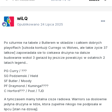
wiLQ
Opublikowano
24 Lipca 2025
Po szturmie na tabele z Butlerem w skladzie i calkiem dobrych
playoffach [szkoda kontuzji Currego vs Wolves, ale takie zycie 37
latkow] zapowiadala sie to ciekawa druzyna na dalsze
budowanie wokol 3 gwiazd by jeszcze powalczyc w ostatnich 2
latach legend...
PG Curry / ???
SG Podziemski / Hield
SF Butler / Moody
PF Draymond / Kuminga????
C Horford??? / Post / TJD
A tymczasem mamy totalna cisze radiowa. Warriors sa doslownie
jedyna druzyna w lidze, ktora zupelnie nikogo nie podpisala w
lipcu [stan na dzisiaj].