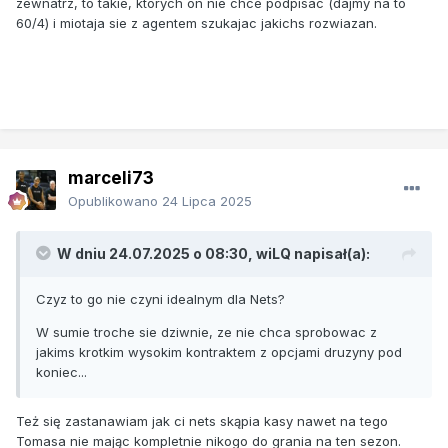
zewnatrz, to takie, ktorych on nie chce podpisac (dajmy na to
60/4) i miotaja sie z agentem szukajac jakichs rozwiazan.
marceli73
Opublikowano
24 Lipca 2025
W dniu 24.07.2025 o 08:30,
wiLQ
napisał(a):
Czyz to go nie czyni idealnym dla Nets?
W sumie troche sie dziwnie, ze nie chca sprobowac z
jakims krotkim wysokim kontraktem z opcjami druzyny pod
koniec...
Też się zastanawiam jak ci nets skąpia kasy nawet na tego
Tomasa nie mając kompletnie nikogo do grania na ten sezon.