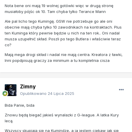
Nota bene oni mają 19 wolnej gotówki więc w drugą stronę
musiałoby pójśc ok 10. Tam chyba tylko Terance Mann
Ale pal licho tego Kumingę. GSW nie potrzebuje go ale oni
obecnie mają chyba tylko 10 zawodnikach na kontraktach. Plus
ten Kuminga który pewnie będzie u nich na ten rok.. Oni nadal
musza uzupełnić skład. Poszli po tego Butlera i właściwie teraz
co?
Mają mega drogi skład i nadal nie mają centra. Kreatora z ławki,
Inni popdpisują graczy za minimum a tu kompletnia cisza
Zimny
Opublikowano
24 Lipca 2025
Bida Panie, bida
Znowu będą biegać jakieś wynalazki z G-league. A latka Kury
lecą.
Wszyscy skupiają się na Kumindze, a ja jestem ciekaw jak się