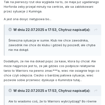
Tak na pierwszy rzut oka wyglada na to, ze maja juz ugadanego
Horforda zeby przejal minuty na centrze, ale sa zablokowani
przez sytuacje z Kuminga.
A jest ona dosyc nietypowa bo...
W dniu 22.07.2025 o 17:53,
Chytruz
napisał(a):
Śmieszna sytuacja w sumie. Klub nie chce zawodnika,
zawodnik nie chce do klubu i gdzieś by poszedł, ale chyba
nie ma dokąd.
Dodalbym, ze nie ma dokad pojsc za kase, ktora by chcial. Ale
moze najgorsze jest to, ze jak gdzies cos podpisze relatywnie
tanio to Warriors na pewno zmac***a, wiec nie osiagnie tego co
chce czyli odejscia. Ciezko o bardziej patowa sytuacje, wiec
pozwole sobie przeniesc dyskusje o Kumindze tutaj...
W dniu 22.07.2025 o 17:53,
Chytruz
napisał(a):
Ale to wiadomo coś, że to Warriors wybrzydzają? Bo równie