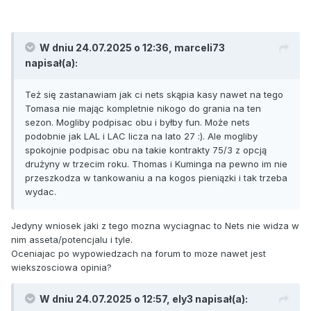
W dniu 24.07.2025 o 12:36,
marceli73
napisał(a):
Też się zastanawiam jak ci nets skąpia kasy nawet na tego
Tomasa nie mając kompletnie nikogo do grania na ten
sezon. Mogliby podpisac obu i byłby fun. Może nets
podobnie jak LAL i LAC licza na lato 27 :). Ale mogliby
spokojnie podpisac obu na takie kontrakty 75/3 z opcją
drużyny w trzecim roku. Thomas i Kuminga na pewno im nie
przeszkodza w tankowaniu a na kogos pieniązki i tak trzeba
wydac.
Jedyny wniosek jaki z tego mozna wyciagnac to Nets nie widza w
nim asseta/potencjalu i tyle.
Oceniajac po wypowiedzach na forum to moze nawet jest
wiekszosciowa opinia?
W dniu 24.07.2025 o 12:57,
ely3
napisał(a):