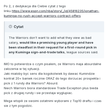
Po 2, z dedykacja dla Ciebie cytat z tego
linku
https://www.espn.com/nba/story/_/id/45816235/jonathan-
kuminga-no-rush-accept-warriors-contract-offers
Cytat
The Warriors don't want to add what they view as bad
salary,
would like a promising young player and have
been steadfast in their request for a first-round pick in
any Kuminga sign-and-trade talks
, league sources said.
IMO to potwierdza o czym pisalem, ze Warriors maja absurdalne
zalozenia w tej sytuacji.
Jaki mialoby byc sens dla kogokolwiek by dawac Kumindzie
kontrat 20+ baniek rocznie ORAZ do tego dorzucac prospekta i
pick z 1 rundy dla Warriors? Absurd.
Niech Warriors biora standardowe Trade Exception plus bieda
pick z drugiej rundy i sie przestaja wyglupiac.
Mega wtopili ze swoimi ostatnimi wyborami z Top10 draftu i czas
sie z tym pogodzic.