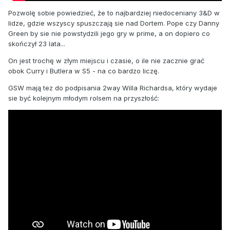
Pozwolę sobie powiedzieć, że to najbardziej niedoceniany 3&D w
lidze, gdzie wszyscy spuszczają sie nad Dortem. Pope czy Danny
Green by sie nie powstydzili jego gry w prime, a on dopiero co
skończył 23 lata...
On jest trochę w złym miejscu i czasie, o ile nie zacznie grać
obok Curry i Butlera w S5 - na co bardzo liczę.
GSW mają tez do podpisania 2way Willa Richardsa, który wydaje
sie być kolejnym młodym rolsem na przyszłość: