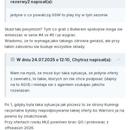
rezerwy2
napisał(a):
jedyne o co powalczą GSW to play iny w tym sezonie
Skad taki pesymizm? Tym co grali z Butlerem spokojnie moga sie
wmieszac w serie #4 vs #5 i ja wygrac.
Wiadomo, ze to wymaga jako takiego zdrowia gwiazd, ale przy
takim zalozeniu sie buduje wszystkie sklady.
W dniu 24.07.2025 o 12:10,
Chytruz
napisał(a):
Mam na mysli, ze moze byc taka sytuacja, ze jedyne oferty
z zewnatrz, to takie, ktorych on nie chce podpisac (dajmy
na to 60/4) i miotaja sie z agentem szukajac jakichs
rozwiazan.
Po 1, gdyby byla taka sytuacja jak piszesz to ze strony Kumingi
racjonalne byloby niepodpisywanie takiej oferty bo Warriors ja na
pewno by zmatchowali.
Przy ofertach rzedu MLE powinien brac QO i probowac z
offseason 2026.