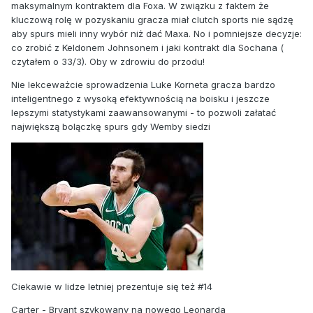
maksymalnym kontraktem dla Foxa. W związku z faktem że
kluczową rolę w pozyskaniu gracza miał clutch sports nie sądzę
aby spurs mieli inny wybór niż dać Maxa. No i pomniejsze decyzje:
co zrobić z Keldonem Johnsonem i jaki kontrakt dla Sochana (
czytałem o 33/3). Oby w zdrowiu do przodu!
Nie lekceważcie sprowadzenia Luke Korneta gracza bardzo
inteligentnego z wysoką efektywnością na boisku i jeszcze
lepszymi statystykami zaawansowanymi - to pozwoli załatać
największą bolączkę spurs gdy Wemby siedzi
Ciekawie w lidze letniej prezentuje się też #14
Carter - Bryant szykowany na nowego Leonarda