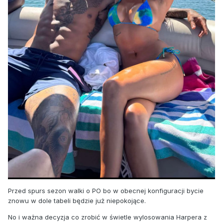
Przed spurs sezon walki o PO bo w obecnej konfiguracji bycie
znowu w dole tabeli będzie już niepokojące.
No i ważna decyzja co zrobić w świetle wylosowania Harpera z