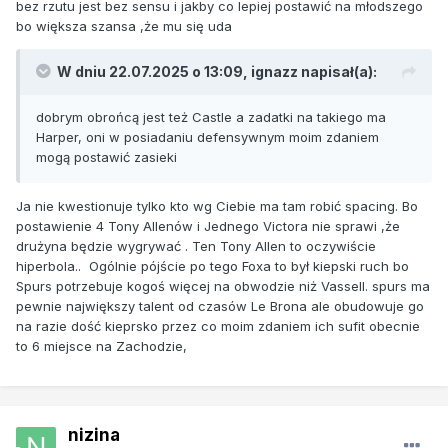
bez rzutu jest bez sensu i jakby co lepiej postawić na młodszego
bo większa szansa ,że mu się uda
W dniu 22.07.2025 o 13:09,
ignazz
napisał(a):
dobrym obrońcą jest też Castle a zadatki na takiego ma
Harper, oni w posiadaniu defensywnym moim zdaniem
mogą postawić zasieki
Ja nie kwestionuje tylko kto wg Ciebie ma tam robić spacing. Bo
postawienie 4 Tony Allenów i Jednego Victora nie sprawi ,że
drużyna będzie wygrywać . Ten Tony Allen to oczywiście
hiperbola.. Ogólnie pójście po tego Foxa to był kiepski ruch bo
Spurs potrzebuje kogoś więcej na obwodzie niż Vassell. spurs ma
pewnie największy talent od czasów Le Brona ale obudowuje go
na razie dość kieprsko przez co moim zdaniem ich sufit obecnie
to 6 miejsce na Zachodzie,
nizina