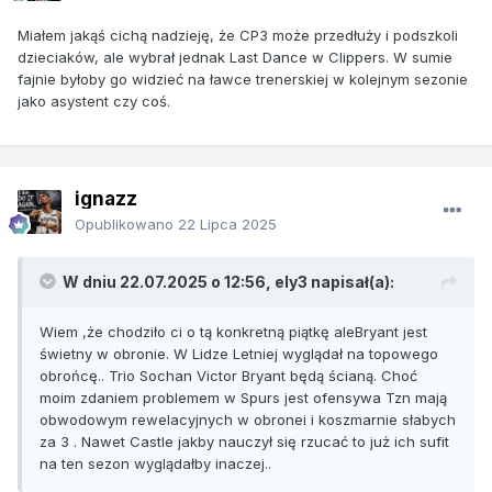
Miałem jakąś cichą nadzieję, że CP3 może przedłuży i podszkoli
dzieciaków, ale wybrał jednak Last Dance w Clippers. W sumie
fajnie byłoby go widzieć na ławce trenerskiej w kolejnym sezonie
jako asystent czy coś.
ignazz
Opublikowano
22 Lipca 2025
W dniu 22.07.2025 o 12:56,
ely3
napisał(a):
Wiem ,że chodziło ci o tą konkretną piątkę aleBryant jest
świetny w obronie. W Lidze Letniej wyglądał na topowego
obrońcę.. Trio Sochan Victor Bryant będą ścianą. Choć
moim zdaniem problemem w Spurs jest ofensywa Tzn mają
obwodowym rewelacyjnych w obronei i koszmarnie słabych
za 3 . Nawet Castle jakby nauczył się rzucać to już ich sufit
na ten sezon wyglądałby inaczej..