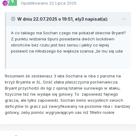
Opublikowano
22 Lipca 2025
W dniu 22.07.2025 o 19:51,
ely3
napisał(a):
A co takiego ma Sochan czego nie pokazał obecnie Bryant?
Z punktu widzenia Spurs posiadania dwóch lockdown
obrońców bez rzutu jest bez sensu i jakby co lepiej
postawić na młodszego bo większa szansa ,że mu się uda
Rozumiem że zestawiasz 3 lata Sochana w nba z paroma na
krzyż Bryanta w SL. Dość słaba płaszczyzna porównawcza.
Bryant przychodzi do ligi z opinią totalnie surowego w ataku,
fizycznie też nie wydaje się gotowy. To zapowiedz fajnego
gracza, ale tylko zapowiedz. Sochan mimo wszystkich swoich
deficytów to gracz już zweryfikowany na poziomie nba i bardziej
gotowy, zeby pomóc wygrywającym sas niż 19letni rookie