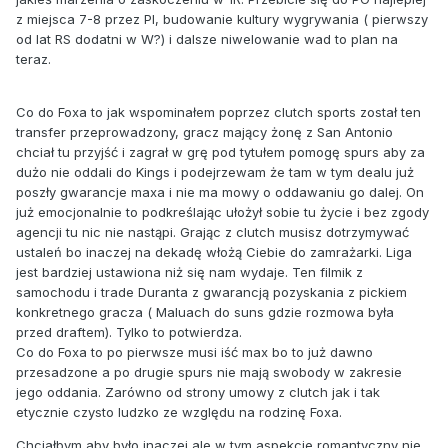
z miejsca 7-8 przez PI, budowanie kultury wygrywania ( pierwszy
od lat RS dodatni w W?) i dalsze niwelowanie wad to plan na
teraz.
Co do Foxa to jak wspominałem poprzez clutch sports został ten
transfer przeprowadzony, gracz mający żonę z San Antonio
chciał tu przyjść i zagrał w grę pod tytułem pomogę spurs aby za
dużo nie oddali do Kings i podejrzewam że tam w tym dealu już
poszły gwarancje maxa i nie ma mowy o oddawaniu go dalej. On
już emocjonalnie to podkreślając ułożył sobie tu życie i bez zgody
agencji tu nic nie nastąpi. Grając z clutch musisz dotrzymywać
ustaleń bo inaczej na dekadę włożą Ciebie do zamrażarki. Liga
jest bardziej ustawiona niż się nam wydaje. Ten filmik z
samochodu i trade Duranta z gwarancją pozyskania z pickiem
konkretnego gracza ( Maluach do suns gdzie rozmowa była
przed draftem). Tylko to potwierdza.
Co do Foxa to po pierwsze musi iść max bo to już dawno
przesadzone a po drugie spurs nie mają swobody w zakresie
jego oddania. Zarówno od strony umowy z clutch jak i tak
etycznie czysto ludzko ze względu na rodzinę Foxa.
Chciałbym aby było inaczej ale w tym aspekcie romantyczny nie