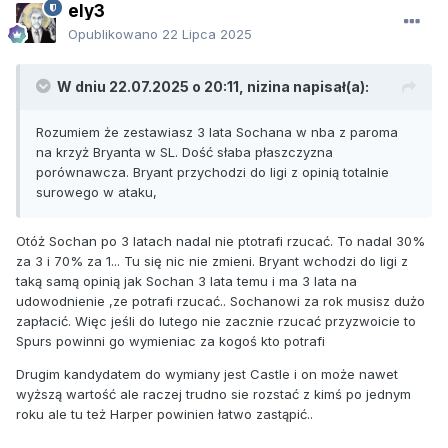
ely3
Opublikowano
22 Lipca 2025
W dniu 22.07.2025 o 20:11,
nizina
napisał(a):
Rozumiem że zestawiasz 3 lata Sochana w nba z paroma
na krzyż Bryanta w SL. Dość słaba płaszczyzna
porównawcza. Bryant przychodzi do ligi z opinią totalnie
surowego w ataku,
Otóż Sochan po 3 latach nadal nie ptotrafi rzucać. To nadal 30%
za 3 i 70% za 1... Tu się nic nie zmieni. Bryant wchodzi do ligi z
taką samą opinią jak Sochan 3 lata temu i ma 3 lata na
udowodnienie ,ze potrafi rzucać.. Sochanowi za rok musisz dużo
zapłacić. Więc jeśli do lutego nie zacznie rzucać przyzwoicie to
Spurs powinni go wymieniac za kogoś kto potrafi
Drugim kandydatem do wymiany jest Castle i on może nawet
wyższą wartość ale raczej trudno sie rozstać z kimś po jednym
roku ale tu też Harper powinien łatwo zastąpić..