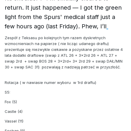
return. It just happened — I got the green
light from the Spurs' medical staff just a
few hours ago (last Friday). Phew, I’ll
Zespół z Teksasu po kolejnych tym razem dyskretnych
wzmocnieniach na papierze ( nie licząc udanego draftu)
prezentuje się niezwykle ciekawie a pozyskane przez ostatnie 4
lata dodatki draftowe (swap z ATL 26 + 3x2rd 26 + ATL 27 +
swap 2rd + swap BOS 28 + 3x2rd+ 3x 2rd 29 + swap DAŁ/MIN
30 + swap SAC 31) pozwalają z nadzieją patrzeć w przyszłość.
Rotacja ( w nawiasie numer wyboru w 1rd draftu)
S5:
Fox (5)
Castle (4)
Vassel (11)
Sochan (9)