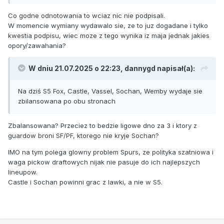
Co godne odnotowania to wciaz nic nie podpisali.
W momencie wymiany wydawalo sie, ze to juz dogadane i tylko
kwestia podpisu, wiec moze z tego wynika iz maja jednak jakies
opory/zawahania?
W dniu 21.07.2025 o 22:23,
dannygd
napisał(a):
Na dziś S5 Fox, Castle, Vassel, Sochan, Wemby wydaje sie
zbilansowana po obu stronach
Zbalansowana? Przeciez to bedzie ligowe dno za 3 i ktory z
guardow broni SF/PF, ktorego nie kryje Sochan?
IMO na tym polega glowny problem Spurs, ze polityka szatniowa i
waga pickow draftowych nijak nie pasuje do ich najlepszych
lineupow.
Castle i Sochan powinni grac z lawki, a nie w S5.