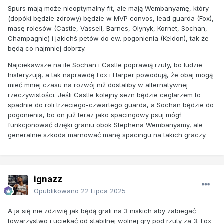
Spurs mają może nieoptymalny fit, ale mają Wembanyamę, który
(dopóki będzie zdrowy) będzie w MVP convos, lead guarda (Fox),
masę rolesów (Castle, Vassell, Barnes, Olynyk, Kornet, Sochan,
Champagnie) i jakichś petów do ew. pogonienia (Keldon), tak że
będą co najmniej dobrzy.
Najciekawsze na ile Sochan i Castle poprawią rzuty, bo ludzie
histeryzują, a tak naprawdę Fox i Harper powodują, że obaj mogą
mieć mniej czasu na rozwój niż dostaliby w alternatywnej
rzeczywistości. Jeśli Castle kolejny sezn będzie ceglarzem to
spadnie do roli trzeciego-czwartego guarda, a Sochan będzie do
pogonienia, bo on już teraz jako spacingowy psuj mógł
funkcjonować dzięki graniu obok Stephena Wembanyamy, ale
generalnie szkoda marnować manę spacingu na takich graczy.
ignazz
Opublikowano
22 Lipca 2025
A ja się nie zdziwię jak będą grali na 3 niskich aby zabiegać
towarzystwo i uciekać od stabilnej wolnej gry pod rzuty za 3. Fox