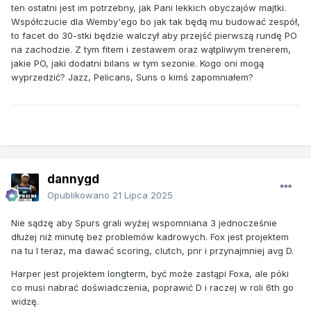
ten ostatni jest im potrzebny, jak Pani lekkich obyczajów majtki.
Współczucie dla Wemby'ego bo jak tak będą mu budować zespół,
to facet do 30-stki będzie walczył aby przejść pierwszą rundę PO
na zachodzie. Z tym fitem i zestawem oraz wątpliwym trenerem,
jakie PO, jaki dodatni bilans w tym sezonie. Kogo oni mogą
wyprzedzić? Jazz, Pelicans, Suns o kimś zapomniałem?
dannygd
Opublikowano
21 Lipca 2025
Nie sądzę aby Spurs grali wyżej wspomniana 3 jednocześnie
dłużej niż minutę bez problemów kadrowych. Fox jest projektem
na tu I teraz, ma dawać scoring, clutch, pnr i przynajmniej avg D.
Harper jest projektem longterm, być może zastąpi Foxa, ale póki
co musi nabrać doświadczenia, poprawić D i raczej w roli 6th go
widzę.