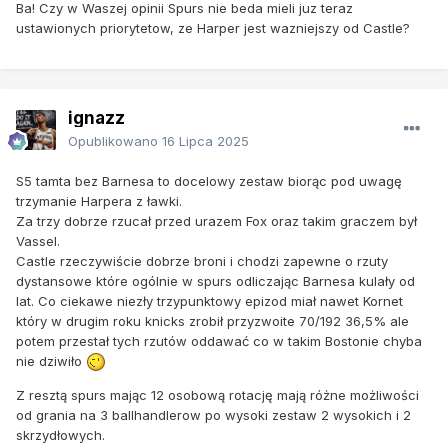
Ba! Czy w Waszej opinii Spurs nie beda mieli juz teraz
ustawionych priorytetow, ze Harper jest wazniejszy od Castle?
ignazz
Opublikowano
16 Lipca 2025
S5 tamta bez Barnesa to docelowy zestaw biorąc pod uwagę
trzymanie Harpera z ławki.
Za trzy dobrze rzucał przed urazem Fox oraz takim graczem był
Vassel.
Castle rzeczywiście dobrze broni i chodzi zapewne o rzuty
dystansowe które ogólnie w spurs odliczając Barnesa kulały od
lat. Co ciekawe niezły trzypunktowy epizod miał nawet Kornet
który w drugim roku knicks zrobił przyzwoite 70/192 36,5% ale
potem przestał tych rzutów oddawać co w takim Bostonie chyba
nie dziwiło
Z resztą spurs mając 12 osobową rotację mają różne możliwości
od grania na 3 ballhandlerow po wysoki zestaw 2 wysokich i 2
skrzydłowych.