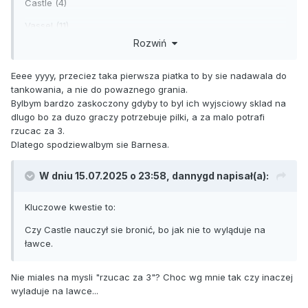
Castle (4)
Vassel (11)
Rozwiń
Sochan (9)
Wemby (1)
Eeee yyyy, przeciez taka pierwsza piatka to by sie nadawala do
tankowania, a nie do powaznego grania.
Bylbym bardzo zaskoczony gdyby to byl ich wyjsciowy sklad na
dlugo bo za duzo graczy potrzebuje pilki, a za malo potrafi
rzucac za 3.
Dlatego spodziewalbym sie Barnesa.
W dniu 15.07.2025 o 23:58,
dannygd
napisał(a):
Kluczowe kwestie to:
Czy Castle nauczył sie bronić, bo jak nie to wyląduje na
ławce.
Nie miales na mysli "rzucac za 3"? Choc wg mnie tak czy inaczej
wyladuje na lawce...