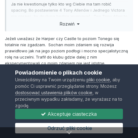
Ja nie kwestionuje tylko kto wg Ciebie ma tam robić
spacing. Bo postawienie 4 Tony Allenów i Jednego Victora
nie sprawi ,że drużyna będzie wygrywać . Ten Tony Allen to
oczywiście hiperbola.. Ogólnie pójście po tego Foxa to był
Rozwiń
kiepski ruch bo Spurs potrzebuje kogoś więcej na obwodzie
niż Vassell. spurs ma pewnie największy talent od czasów
Jeżeli uważasz że Harper czy Castle to poziom Tonego się
Le Brona ale obudowuje go na razie dość kieprsko przez co
totalnie nie zgadzam. Sochan moim zdaniem się rozwija
moim zdaniem ich sufit obecnie to 6 miejsce na Zachodzie,
prawidłowo jak na jego poziom podłogi i mocno specjalistyczną
rolę na uczelni. Trafił do klubu gdzie dalej z nim
eksperymentowali co moim zdaniem nie jest istotne.
Powiadomienie o plikach cookie
Umieściliśmy na Twoim urządzeniu
pliki cookie
, aby
w świetle nowego sezonu i sprowadzenia Foxa dałbym jak to
mówi Gortat kredyt i poczekał. Nie ma nieomylnych więc zarówno
pomóc Ci usprawnić przeglądanie strony. Możesz
układanka spurs jak i opinie o Harperze mogą być błędne tak jak i
dostosować ustawienia plików cookie
, w
moja wiara w Sochana ale nie przesadzajmy w drugą stronę z 4x
przeciwnym wypadku zakładamy, że wyrażasz na to
Alenami.
zgodę.
Chętnie obejrzę spurs i zobaczę co trzeba w lutym wymienić i w
Akceptuje ciasteczka
którym kierunku pójść jeżeli zmiany będą konieczne.
To cierpliwy klub więc dobrze że młodzi mają względny spokój.
Odrzuć pliki cookie