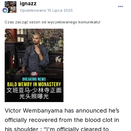
ignazz
Opublikowano
15 Lipca 2025
Czas zacząć sezon od wyczekiwanego komunikatu!
Victor Wembanyama has announced he’s
officially recovered from the blood clot in
his shoulder : “I'm officially cleared to