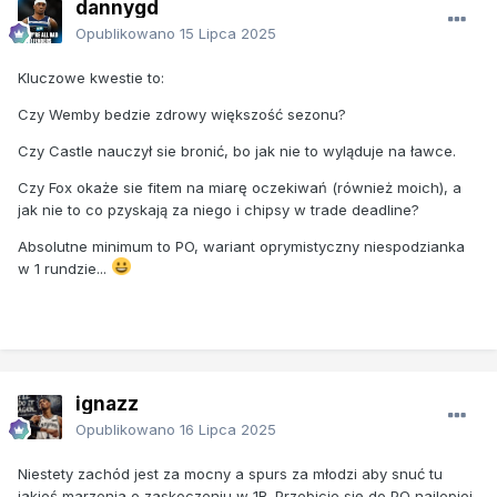
dannygd
Opublikowano
15 Lipca 2025
Kluczowe kwestie to:
Czy Wemby bedzie zdrowy większość sezonu?
Czy Castle nauczył sie bronić, bo jak nie to wyląduje na ławce.
Czy Fox okaże sie fitem na miarę oczekiwań (również moich), a
jak nie to co pzyskają za niego i chipsy w trade deadline?
Absolutne minimum to PO, wariant oprymistyczny niespodzianka
w 1 rundzie...
ignazz
Opublikowano
16 Lipca 2025
Niestety zachód jest za mocny a spurs za młodzi aby snuć tu
jakieś marzenia o zaskoczeniu w 1R. Przebicie się do PO najlepiej