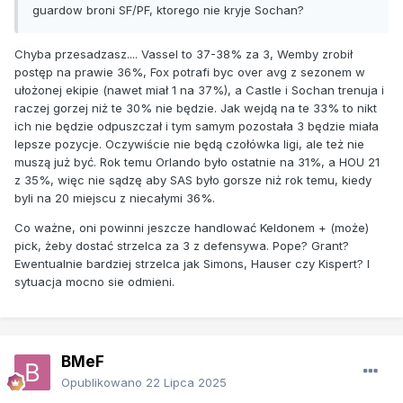
guardow broni SF/PF, ktorego nie kryje Sochan?
Chyba przesadzasz.... Vassel to 37-38% za 3, Wemby zrobił
postęp na prawie 36%, Fox potrafi byc over avg z sezonem w
ułożonej ekipie (nawet miał 1 na 37%), a Castle i Sochan trenuja i
raczej gorzej niż te 30% nie będzie. Jak wejdą na te 33% to nikt
ich nie będzie odpuszczał i tym samym pozostała 3 będzie miała
lepsze pozycje. Oczywiście nie będą czołówka ligi, ale też nie
muszą już być. Rok temu Orlando było ostatnie na 31%, a HOU 21
z 35%, więc nie sądzę aby SAS było gorsze niż rok temu, kiedy
byli na 20 miejscu z niecałymi 36%.
Co ważne, oni powinni jeszcze handlować Keldonem + (może)
pick, żeby dostać strzelca za 3 z defensywa. Pope? Grant?
Ewentualnie bardziej strzelca jak Simons, Hauser czy Kispert? I
sytuacja mocno sie odmieni.
BMeF
Opublikowano
22 Lipca 2025