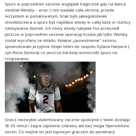
Spurs w poprzednim sezonie wyglądali tragicznie gdy na ławce
siedział Wemby - wraz z nim siadała cała obrona, przede
wszystkim w pomalowanym, brak było jakiegokolwiek
shootblockera a spurs byli najsłabsi wtedy w całej lidze w różnicy
zdobywania zbiórek. Ich nowy wtedy nabytek Fox przeszedł
jeszcze w poprzednim sezonie operację kciuka jak tylko Wemby
został wycofany ze składu. Kolejne „spowolnienie” sezonu
spowodowało przyjście dzięki loterii do zespołu Dylana Harpera (
syn Rona Seniora) co jeszcze bardziej wzmocniło spurs na
rozgrywaniu.
Gracz niezwykle utalentowany zacznie spokojnie z ławki dostając
18-25 minut i zagra zapewne ciekawy ale bez mega fajerwerków
sezon. Co ważne on jest topowym graczem do penetracji