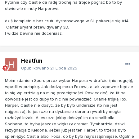
Pytanie czy Castle da radę trochę na trójce pograć bo to by
otwierało minuty Harperowi.
dziś kompletnie bez rzutu dystansowego w SL pokazuje się #14
Carter Bryant przewidywany 3D.
I widze Devina nie doceniasz.
Heatfun
Opublikowano
21 Lipca 2025
Moim zdaniem Spurs przez wybór Harpera w drafcie (nie neguję),
wpadli w pułapkę. Jak dadzą maxa Foxowi, a tak zapewne będzie
to się wpierdzielą na minę przeciętności. Powiedzieć, że fit na
obwodzie jest do dupy to nic nie powiedzieć. Granie trójką Fox,
Harper, Castle nie dosyć, że by było undersize (to nie jest
najgorsze), to jeszcze na dystansie obrona rywali by mogła
rozłożyć leżaki. A jeszcze jakby dołożyć im do smallballa
Sochana, to byłby jeszcze większy dramat. Tymbardziej dziwi
rezygnacja z Keldona. Jeżeli już jest ten Harper, to trzeba było
spieniężyć Castla albo...Foxa, co by było najrozsądniejsze. Ogólnie