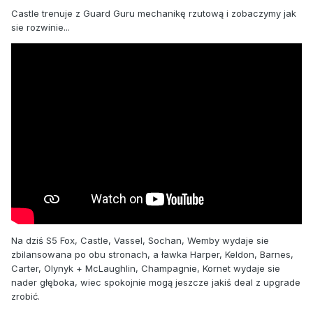
Castle trenuje z Guard Guru mechanikę rzutową i zobaczymy jak
sie rozwinie...
Na dziś S5 Fox, Castle, Vassel, Sochan, Wemby wydaje sie
zbilansowana po obu stronach, a ławka Harper, Keldon, Barnes,
Carter, Olynyk + McLaughlin, Champagnie, Kornet wydaje sie
nader głęboka, wiec spokojnie mogą jeszcze jakiś deal z upgrade
zrobić.