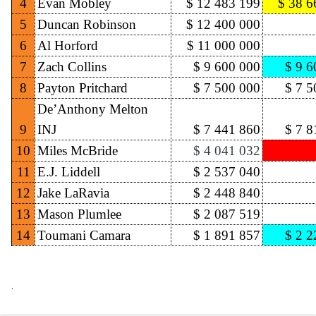
4
Evan Mobley
$ 12 483 199
$ 38 6
5
Duncan Robinson
$ 12 400 000
6
Al Horford
$ 11 000 000
7
Zach Collins
$ 9 600 000
$ 9 6
8
Payton Pritchard
$ 7 500 000
$ 7 5
De’Anthony Melton
9
INJ
$ 7 441 860
$ 7 8
10
Miles McBride
$ 4 041 032
11
E.J. Liddell
$ 2 537 040
12
Jake LaRavia
$ 2 448 840
13
Mason Plumlee
$ 2 087 519
14
Toumani Camara
$ 1 891 857
$ 2 2
.