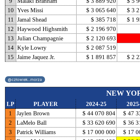
9
Malaki Branham
$ 3 889 920
$ 5 
10
Yves Missi
$ 3 065 640
$ 3 
11
Jamal Shead
$ 385 718
$ 1 
12
Haywood Highsmith
$ 2 196 970
13
Julian Champagnie
$ 2 120 693
14
Kyle Lowry
$ 2 087 519
15
Jaime Jaquez Jr.
$ 1 891 857
$ 2 
@człowiek...morza
NEW YO
LP
PLAYER
2024-25
2025
1
Jaylen Brown
$ 44 070 804
$ 47 3
2
LaMelo Ball
$ 33 620 690
$ 36 3
3
Patrick Williams
$ 17 000 000
$ 17 0