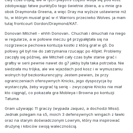
zdobywając łatwe punktyDo tego świetnie zbiera, a u mnie gra
obok Draymonda Greena, a więc Dray ma wyższe ustawienie niż
to, w którym musiał grać w rl Warriors przeciwko Wolves. ja mam
tutaj frontcourt Gordon/Draymond/KAT.
Donovan Mitchell - ehhh Donovan.. Chuchali i dmuchali na niego
w regularze, a w połowie meczu g4 przypałętała się na
rozgrzewce pechowa kontuzja kostki z którą grał w g5. Do
połowy g4 był nie do zatrzymania rzucając po 40pkt. Problemy
zaczęły się później, ale Mitchell cały czas byłw stanie grać i
grałby w serii pewnie nawet do g7 jakby była taka potrzeba. Nie
siedziała mu trójka, ale we wjazdach pod kosz i w wymuszaniu
wolnych był bezkonkurencyjny. Jestem pewien, że przy
ograniczeniach ofensywnych Knicks, jego dyspozycja by
wystarczyła, żeby wygrać tą serię - zwyczajnie Knicks nie miał
kto ciągnąć, co pokazała gra Mobleya i Browna po kontuzji
Tatuma.
Gram używając 11 graczy (wypada Jaquez, a dochodzi Missi).
Jednak polegam na s5, moich 3 defensywnych wingach z ławki
oraz na starym doświadczonym Lowrym, który ma inspirować
drużynę i kibiców swoją walecznością.