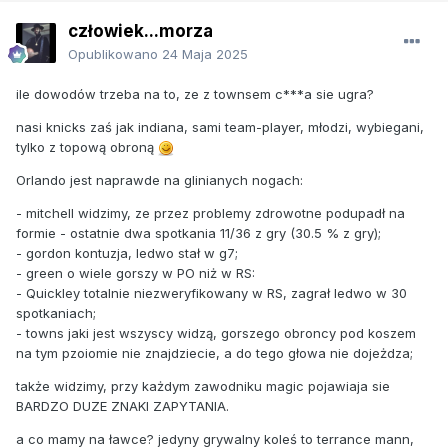
człowiek...morza
Opublikowano
24 Maja 2025
ile dowodów trzeba na to, ze z townsem c***a sie ugra?
nasi knicks zaś jak indiana, sami team-player, młodzi, wybiegani,
tylko z topową obroną
Orlando jest naprawde na glinianych nogach:
- mitchell widzimy, ze przez problemy zdrowotne podupadł na
formie - ostatnie dwa spotkania 11/36 z gry (30.5 % z gry);
- gordon kontuzja, ledwo stał w g7;
- green o wiele gorszy w PO niż w RS:
- Quickley totalnie niezweryfikowany w RS, zagrał ledwo w 30
spotkaniach;
- towns jaki jest wszyscy widzą, gorszego obroncy pod koszem
na tym pzoiomie nie znajdziecie, a do tego głowa nie dojeżdza;
także widzimy, przy każdym zawodniku magic pojawiaja sie
BARDZO DUZE ZNAKI ZAPYTANIA.
a co mamy na ławce? jedyny grywalny koleś to terrance mann,