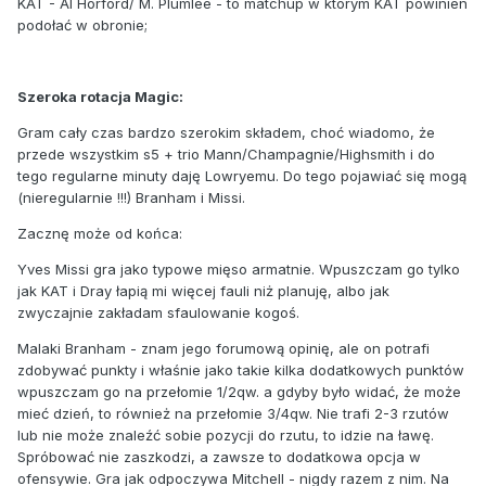
KAT - Al Horford/ M. Plumlee - to matchup w którym KAT powinien
podołać w obronie;
Szeroka rotacja Magic:
Gram cały czas bardzo szerokim składem, choć wiadomo, że
przede wszystkim s5 + trio Mann/Champagnie/Highsmith i do
tego regularne minuty daję Lowryemu. Do tego pojawiać się mogą
(nieregularnie !!!) Branham i Missi.
Zacznę może od końca:
Yves Missi gra jako typowe mięso armatnie. Wpuszczam go tylko
jak KAT i Dray łapią mi więcej fauli niż planuję, albo jak
zwyczajnie zakładam sfaulowanie kogoś.
Malaki Branham - znam jego forumową opinię, ale on potrafi
zdobywać punkty i właśnie jako takie kilka dodatkowych punktów
wpuszczam go na przełomie 1/2qw. a gdyby było widać, że może
mieć dzień, to również na przełomie 3/4qw. Nie trafi 2-3 rzutów
lub nie może znaleźć sobie pozycji do rzutu, to idzie na ławę.
Spróbować nie zaszkodzi, a zawsze to dodatkowa opcja w
ofensywie. Gra jak odpoczywa Mitchell - nigdy razem z nim. Na