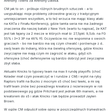
Anthony Towns za Anthony Davisa.
CM jak to on - próbuje różnych brudnych sztuczek - a to
uwypuklając moje problemy zdrowotne graczy z tradycyjnym
umniejszaniem wszystkim, a to też wrzuca nie mając klasy ataki
na KATa z Finału Konferencji, gdzie tamta seria nie ma żadnego
znaczenia dla naszej batalii z New York (warto tu napisać, że KAT
jest tak łajany za 2 mecze w których miał śr. 27,5pkt. 9,5zb. na FG
55% i 3x3 3P na 46% !!!). Oczywiście nic nie wspomina o swoich
graczach - bo nie bardzo ma się czym chwalić i porównuje z d..
swój team do Indiany, która ma świetną ofensywę, gdzie Knicks
zwyczajnie nie mają czym mi zagrozić w ataku, gdyż ich
ofensywa (choć defensywnie są bardzo dobrzy) jest zwyczajnie
zbyt słaba.
Aktualni Knicks to typowy team na max II rundę playoffs (choć
Kolader miał czym powalczyć w I rundzie z CM) i wylot na ryby.
Raptors trafili na Bucks z mocnym s5 choć bez ławki, a mi się
trafił team znów bez poważnego kreatora z rezerwowym w roli
podstawowego pg gdzie Pritchard jest jednak 6th manem, a nie
kreatorem do s5 i atak Knicks i tak będzie prowadził Jaylen
Brown.
W ogóle CM odpuścił sobie opisy w poszczególnych trymestrach