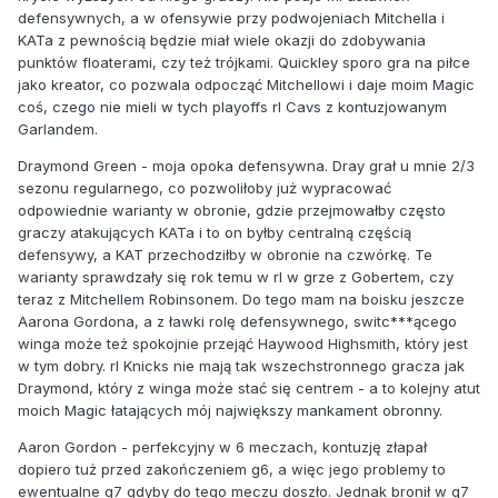
defensywnych, a w ofensywie przy podwojeniach Mitchella i
KATa z pewnością będzie miał wiele okazji do zdobywania
punktów floaterami, czy też trójkami. Quickley sporo gra na piłce
jako kreator, co pozwala odpocząć Mitchellowi i daje moim Magic
coś, czego nie mieli w tych playoffs rl Cavs z kontuzjowanym
Garlandem.
Draymond Green - moja opoka defensywna. Dray grał u mnie 2/3
sezonu regularnego, co pozwoliłoby już wypracować
odpowiednie warianty w obronie, gdzie przejmowałby często
graczy atakujących KATa i to on byłby centralną częścią
defensywy, a KAT przechodziłby w obronie na czwórkę. Te
warianty sprawdzały się rok temu w rl w grze z Gobertem, czy
teraz z Mitchellem Robinsonem. Do tego mam na boisku jeszcze
Aarona Gordona, a z ławki rolę defensywnego, switc***ącego
winga może też spokojnie przejąć Haywood Highsmith, który jest
w tym dobry. rl Knicks nie mają tak wszechstronnego gracza jak
Draymond, który z winga może stać się centrem - a to kolejny atut
moich Magic łatających mój największy mankament obronny.
Aaron Gordon - perfekcyjny w 6 meczach, kontuzję złapał
dopiero tuż przed zakończeniem g6, a więc jego problemy to
ewentualne g7 gdyby do tego meczu doszło. Jednak bronił w g7