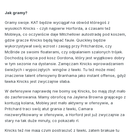
Jak gramy?
Gramy swoje. KAT będzie wyciągał na obwód któregoś z
wysokich Knicks - czyli najpierw Horforda, a czasami też
Mobleya, co oczywiście daje Mitchellowi autostradę pod koszem,
gdzie gracze Knicks będą łapać faule. Quickley będzie
wykorzystywał swój wzrost i zasięg przy Pritchardzie, czy
McBride ze swoimi floaterami, czy odpalaniem szalonych trójek.
Dochodzą ścięcia pod kosz Gordona, który jest wyjątkowo dobry
w tym sezonie na dystansie. Zamęczam Knicks wprowadzaniem
świeżych i wypoczętych wingów z ławki. Tu też może mieć
znaczenie talent ofensywny Branhama jako instant offense, gdyż
ławka Knicks jest zwyczajnie słaba.
W defensywie naprawdę nie boimy się Knicks, bo mają zbyt mało
do zaoferowania. Mamy obrońcę na Jaylena Browna grającego z
kontuzją kolana, Mobley jest mało aktywny w ofensywie, a
Pritchard traci swój atut grania z ławki, Camara
niezweryfikowany w ofensywie, a Horford jest już zwyczajnie za
stary na tak duże minuty, co pokazało rl.
Knicks też nie mają czym postraszyć z ławki, zatem brakuje tu