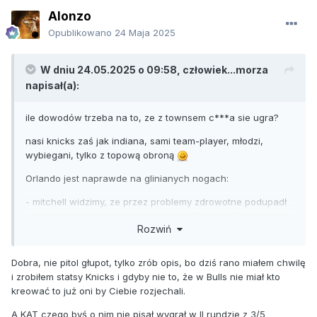
Alonzo
Opublikowano
24 Maja 2025
W dniu 24.05.2025 o 09:58,
człowiek...morza
napisał(a):
ile dowodów trzeba na to, ze z townsem c***a sie ugra?
nasi knicks zaś jak indiana, sami team-player, młodzi,
wybiegani, tylko z topową obroną
Orlando jest naprawde na glinianych nogach:
- mitchell widzimy, ze przez problemy zdrowotne podupadł
na formie - ostatnie dwa spotkania 11/36 z gry (30.5 % z
Rozwiń
gry);
- gordon kontuzja, ledwo stał w g7;
- green o wiele gorszy w PO niż w RS:
Dobra, nie pitol głupot, tylko zrób opis, bo dziś rano miałem chwilę
- Quickley totalnie niezweryfikowany w RS, zagrał ledwo w
i zrobiłem statsy Knicks i gdyby nie to, że w Bulls nie miał kto
30 spotkaniach;
kreować to już oni by Ciebie rozjechali.
- towns jaki jest wszyscy widzą, gorszego obroncy pod
A KAT czego byś o nim nie pisał wygrał w II rundzie z 3/5
koszem na tym pzoiomie nie znajdziecie, a do tego głowa