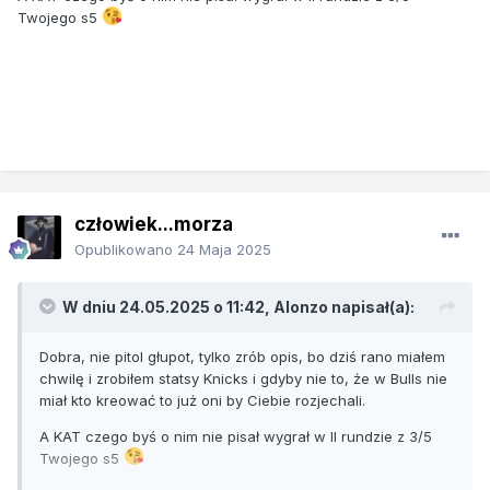
Twojego s5
nie dojeżdza;
także widzimy, przy każdym zawodniku magic pojawiaja sie
BARDZO DUZE ZNAKI ZAPYTANIA.
a co mamy na ławce? jedyny grywalny koleś to terrance
mann, reszta to totalny piach.
a przypomne do tego, ze magic maja w nogach finały w
zeszłym roku. jak to wpływa na aktuana forme widzimy po
mistrzzach z ostatnich 7 lat, ktorzy w tym czzasie nigdy nie
człowiek...morza
rpzeszli dalej niz 2 runda.
Opublikowano
24 Maja 2025
po drugiej stronie zaś, młodzi, szybcy, z szeroka kadra i
kapitalną obrona knicks. my tu ich zabiegamy i wygramy z
W dniu 24.05.2025 o 11:42,
Alonzo
napisał(a):
topowa obronca, gdzie liderzy magic beda po prostu przez
cały mecz non stop męczeni i pressowani (mitchell -
Dobra, nie pitol głupot, tylko zrób opis, bo dziś rano miałem
camara, mcbride, brown, pritchard), towns (horford,
chwilę i zrobiłem statsy Knicks i gdyby nie to, że w Bulls nie
mobley)
miał kto kreować to już oni by Ciebie rozjechali.
tu nie ma opcji na krotka serie, a im dalej w las, tym po
A KAT czego byś o nim nie pisał wygrał w II rundzie z 3/5
prostu magic beda coraz slabsi kondycyjnie, do tego
Twojego s5
gordon i mitchell rozsypani, dlatego nyk to wyciągają