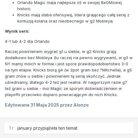
Orlando Magic maja najlepsze s5 w swojej BeGMowej
historii;
Knicks mają słaba ofensywę, lidera grającego całą serię z
kontuzją kolana oraz nieobecnego w g2 Mobleya;
Wynik serii:
4-1 lub 4-2 dla Orlando
Raczej powinienem wygrać g1 u siebie, w g2 Knicks grają
dodatkowo bez Mobleya (tu raczej na pewno wygrywam), w g3 w
NY mamy moich w formie i jest spore prawdopodobieństwo 3-0
na tym etapie. Knicks biorą g4 (w 2poł. gram bez ?Mitchella), a g5
gram znów u siebie i powinienem tą serię skończyć. Jednak
uśredniamy, dlatego 4-2 też jest realne. W najgorszym razie g7
też gram u siebie - moi Magic ze sporym doświadczeniem w
playoffs przeciwko dopiero powracającym do nich Knicks.
Edytowane
31 Maja 2025
przez Alonzo
1 r
january
przypiął/eła ten temat