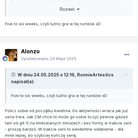
to return to full basketball activity in the next five to six
weeks and make a full recovery, the team said.
2 kwi 2025
Rozwiń
Five to six weeks, czyli luźno gra w tej rundzie xD
Alonzo
Opublikowano
24 Maja 2025
W dniu 24.05.2025 o 12:16,
RonnieArtestics
napisał(a):
Five to six weeks, czyli luźno gra w tej rundzie xD
Policz sobie od początku kwietnia. Do aktywności wraca jak już
seria trwa. Jak CM chce to może go sobie liczyć pewnie gdzieś
tam od g4-5 na limitowanych minutach i bez formy w trakcie serii
- proszę bardzo. W trakcie serii to ewidentne osłabienie - dla
mnie lepiej, bo szybciej kończę serię.