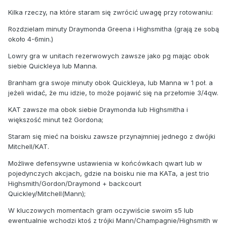
Kilka rzeczy, na które staram się zwrócić uwagę przy rotowaniu:
Rozdzielam minuty Draymonda Greena i Highsmitha (grają ze sobą
około 4-6min.)
Lowry gra w unitach rezerwowych zawsze jako pg mając obok
siebie Quickleya lub Manna.
Branham gra swoje minuty obok Quickleya, lub Manna w 1 poł. a
jeżeli widać, że mu idzie, to może pojawić się na przełomie 3/4qw.
KAT zawsze ma obok siebie Draymonda lub Highsmitha i
większość minut też Gordona;
Staram się mieć na boisku zawsze przynajmniej jednego z dwójki
Mitchell/KAT.
Możliwe defensywne ustawienia w końcówkach qwart lub w
pojedynczych akcjach, gdzie na boisku nie ma KATa, a jest trio
Highsmith/Gordon/Draymond + backcourt
Quickley/Mitchell(Mann);
W kluczowych momentach gram oczywiście swoim s5 lub
ewentualnie wchodzi ktoś z trójki Mann/Champagnie/Highsmith w