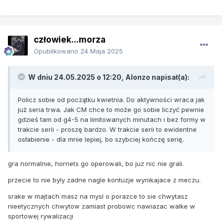
człowiek...morza
Opublikowano
24 Maja 2025
W dniu 24.05.2025 o 12:20,
Alonzo
napisał(a):
Policz sobie od początku kwietnia. Do aktywności wraca jak
już seria trwa. Jak CM chce to może go sobie liczyć pewnie
gdzieś tam od g4-5 na limitowanych minutach i bez formy w
trakcie serii - proszę bardzo. W trakcie serii to ewidentne
osłabienie - dla mnie lepiej, bo szybciej kończę serię.
gra normalnie, hornets go operowali, bo juz nic nie grali.
przecie to nie byly zadne nagle kontuzje wynikajace z meczu.
srake w majtach masz na mysl o porazce to sie chwytasz
nieetycznych chwytow zamiast probowc nawiazac walke w
sportowej rywalizacji