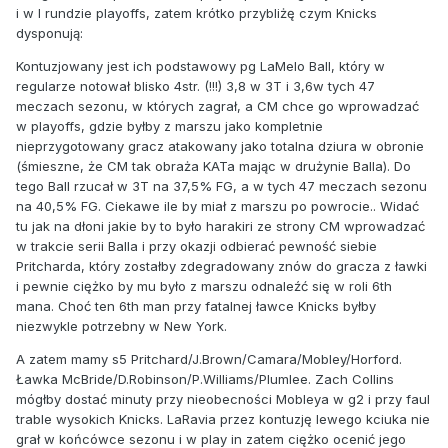
i w I rundzie playoffs, zatem krótko przybliżę czym Knicks
dysponują:
Kontuzjowany jest ich podstawowy pg LaMelo Ball, który w
regularze notował blisko 4str. (!!!) 3,8 w 3T i 3,6w tych 47
meczach sezonu, w których zagrał, a CM chce go wprowadzać
w playoffs, gdzie byłby z marszu jako kompletnie
nieprzygotowany gracz atakowany jako totalna dziura w obronie
(śmieszne, że CM tak obraża KATa mając w drużynie Balla). Do
tego Ball rzucał w 3T na 37,5% FG, a w tych 47 meczach sezonu
na 40,5% FG. Ciekawe ile by miał z marszu po powrocie.. Widać
tu jak na dłoni jakie by to było harakiri ze strony CM wprowadzać
w trakcie serii Balla i przy okazji odbierać pewność siebie
Pritcharda, który zostałby zdegradowany znów do gracza z ławki
i pewnie ciężko by mu było z marszu odnaleźć się w roli 6th
mana. Choć ten 6th man przy fatalnej ławce Knicks byłby
niezwykle potrzebny w New York.
A zatem mamy s5 Pritchard/J.Brown/Camara/Mobley/Horford.
Ławka McBride/D.Robinson/P.Williams/Plumlee. Zach Collins
mógłby dostać minuty przy nieobecności Mobleya w g2 i przy faul
trable wysokich Knicks. LaRavia przez kontuzję lewego kciuka nie
grał w końcówce sezonu i w play in zatem ciężko ocenić jego