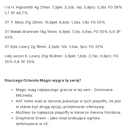
I rd H. Highsmith 4g 21min. 7,3pkt. 3,3zb. 1as. 0,8prz. 0,5bl. FG 58%
1,7 3P 46,7%
3T Y. Missi 21g 26min. 10,6pkt. 8,8zb. 1,3as. 1,1bl. FG 55%
3T Malaki Branham 14g 10min. 6,9pkt. 1,1zb. 0,9as. FG 50% 0,9 3P
43%
3T Kyle Lowry 2g 18min. 2,5pkt. 1zb. 1,5as. 1prz. FG 33%
cały sezon K. Lowry 25g 18,8min. 3,9pkt. 1,9zb. 2,7as. 0,9prz. FG
35% 0,8 3P 33%
Dlaczego Orlando Magic wygra tą serię?
Magic mają najlepszego gracza w tej serii - Donovana
Mitchella;
KAT mimo wad w obronie pokazuje w tych playoffs, że jest
w stanie być drugą opcją i przejmować ofensywę;
Możliwe że najlepsze playoffy w karierze Aarona Gordona;
Draymond Green - jako moje brakujące ogniwo
defensywne w s5;