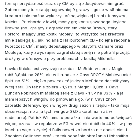
formę i przydatność oraz czy CM by się zdecydował nim grać.
Zatem mamy tu rotację najpewniej 9 graczy - gdzie w s5 nie ma
kreatora i nie można wykorzystać największej broni ofensywnej
Knicks - Pritcharda z ławki, mamy grę kontuzjowanego Jaylena
Browna (no.. grający z ograniczeniem kolana Brown, stary
Horford, mający uraz kostki Mobley i to wszystko bez kreatora
mnie zabiegają .. jak Indiana z Haliburtonem xD - kolejna radosna
twórczość CM), mamy debiutującego w playoffs Camare oraz
Mobleya, który zwyczajnie zagrał słabą serię i nie potrafił przejąć
drużyny w ofensywie przy problemach z kostką Mitchella.
Ławka Knicks jest zwyczajnie słaba - McBride w serii z Magic
robił 3,8pkt. na 28%, ale w II rundzie z Cavs DPOTY Mobleya miał
8pkt. na 51% - ciężko powiedzieć jakiego McBridea dostalibyśmy
w tej serii. On też nie zbiera - 1,2zb. z Magic i 0,8zb. z Cavs.
Duncan Robinson miał słabą serię z Cavs - 1 3P na 33% - a ja
mam lepszych wingów do pilnowania go. (w rl Cavs znów
zabrakło defensywnych wingów drugi sezon z rzędu - taka moja
obserwacja, no a ja tych wingów 3&D akurat mam aż w
nadmiarze). Patrick Williams to porażka - nie warto mu poświęcać
więcej czasu - w regularze w FG nawet nie dobił do 40% - w play
inach (a więc o życie) rl Bulls nawet za bardzo nie chcieli nim i
Zachiem Collinsem grać - to tak odnośnie obrażania Highsmitha.