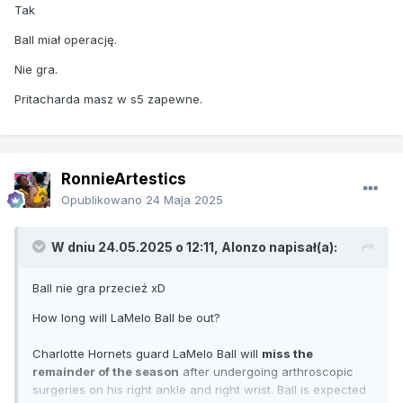
Tak
Ball miał operację.
Nie gra.
Pritacharda masz w s5 zapewne.
RonnieArtestics
Opublikowano
24 Maja 2025
W dniu 24.05.2025 o 12:11,
Alonzo
napisał(a):
Ball nie gra przecież xD
How long will LaMelo Ball be out?
Charlotte Hornets guard LaMelo Ball will
miss the
remainder of the season
after undergoing arthroscopic
surgeries on his right ankle and right wrist. Ball is expected