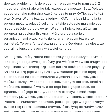
dobrze, problemem było bieganie - o czym warto pamiętać. Z
musu gra jako sf ale tylko tak rozpoczyna mecze i 3qw. Połowę
czasu gra jako naturalna czwórka czy to przy KATie, czy to też
przy Drayu. Wiemy też, że z jednym KATem, a bez Mitchella ta
obrona może wyglądać solidnie, a takie sytuacje mają miejsce
nieco częściej od połowy g4. W serii z Knicks jest głównym
obrońcą na Jaylena Browna - który gra całą serię z
ograniczeniami przez kontuzję kolana - o czym też warto
pamiętać. To była fantastyczna seria dla Gordona - są głosy, że
zagrał najlepsze playoffy w swojej karierze.
KAT - gracz, który zbiera niesamowity hejt na naszym forum, a
jako druga opcja swojej drużyny gra właśnie w swoim drugim pod
rząd Finale Konferencji. Oglądam bardzo dokładnie całe playoffy
Knicks i widzę jego wady i zalety. O wadach pisał nie będę - bo
są one u nas na forum mnożone wymiennie przez wszystkie
możliwe liczby - wiadomo - jest koszmarny w obronie, choć nie
można mu odmówić walki, a do tego łapie głupie faule, co
ogranicza też jego minuty. Jednak w ofensywie miał swoje
momenty już we wszystkich 3 seriach - z Pistons, Celtics i teraz z
Pacers. Z Brunsonem na ławce, potrafi przejąć w ograniczonym
czasie rolę lidera i samemu prowadzić drużynę do runów. Grozi
cały czas trójką, ale w tych playoffs często wbija się pod kosz