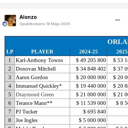
Alonzo
Opublikowano
18 Maja 2025
ORLA
LP
PLAYER
2024-25
2025
1
Karl-Anthony Towns
$ 49 205 800
$ 53 
2
Donovan Mitchell
$ 34 848 402
$ 37 
3
Aaron Gordon
$ 20 000 000
$ 20 
4
Immanuel Quickley*
$ 19 440 000
$ 20 
5
Draymond Green
$ 21 000 000
$ 21 
6
Terance Mann**
$ 11 539 000
$ 8 
7
PJ Tucker
$ 695 840
8
Joe Ingles
$ 5 000 000