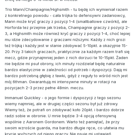
Trio Mann/Champagnie/Highsmith - tu będę ich wymieniał razem
z konkretnego powodu - cała trójka to defensywni zadaniowcy,
Mann może kryć graczy z pozycji 1-4 (smallballowe czwórki), ale
Horforda tez przejmie jak trzeba, Champagnie graczy z pozycji 2-
3, a Highsmith może również kryć graczy z pozycji 1-4, choć lepiej
mu idzie zdecydowanie z graczami niższymi. Każdy z nich grozi
też trójką i każdy jest w stanie zdobywać 5-10pkt. a okazyjnie 15-
20. Przy 3 takich graczach, praktycznie za każdym razem trafi się
mecz, gdzie przynajmniej jeden z nich dorzuci te 10-15pkt. Żaden
nie będzie mi psuł obrony, ich minuty rozdzielał będę naturalnie
bardzo elastycznie w zależności od potrzeb i dyspozycji. Dają mi
bardzo potrzebną głębię z ławki, gdyż z reguły to wśród nich jest
mój 6thman. Gwarantują mi intensywne minuty w rotacji na
pozycjach 2-3 przez pełne 48min. meczu.
Immanuel Quickley - o jego formie i dyspozycji z tego sezonu
wiemy najmniej, ale w drugiej części sezonu był już zdrowy.
Wiemy też, że potrafi on zdobywać koło 20pkt. i bardzo dobrze
radzi sobie w obronie. U mnie będzie 3-4 opcją ofensywną
wspólnie z Aaronem Gordonem. Warto też pamiętać, że przy
swoim wzroście guarda, ma bardzo długie ręce, co ułatwia mu
krycie wyższych od niego graczy. Nie psuje mi ustawień