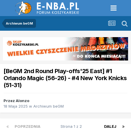
Archiwum beGM
[BeGM 2nd Round Play-offs'25 East] #1
Orlando Magic (56-26) - #4 New York Knicks
(51-31)
Przez
Alonzo
18 Maja 2025
w
Archiwum beGM
POPRZEDNIA
Strona 1 z 2
DALEJ