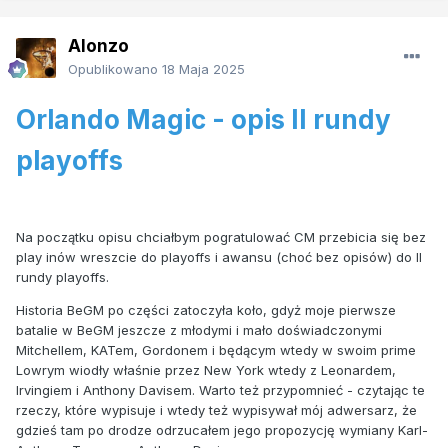
Alonzo
Opublikowano
18 Maja 2025
Orlando Magic - opis II rundy
playoffs
Na początku opisu chciałbym pogratulować CM przebicia się bez
play inów wreszcie do playoffs i awansu (choć bez opisów) do II
rundy playoffs.
Historia BeGM po części zatoczyła koło, gdyż moje pierwsze
batalie w BeGM jeszcze z młodymi i mało doświadczonymi
Mitchellem, KATem, Gordonem i będącym wtedy w swoim prime
Lowrym wiodły właśnie przez New York wtedy z Leonardem,
Irvingiem i Anthony Davisem. Warto też przypomnieć - czytając te
rzeczy, które wypisuje i wtedy też wypisywał mój adwersarz, że
gdzieś tam po drodze odrzucałem jego propozycję wymiany Karl-