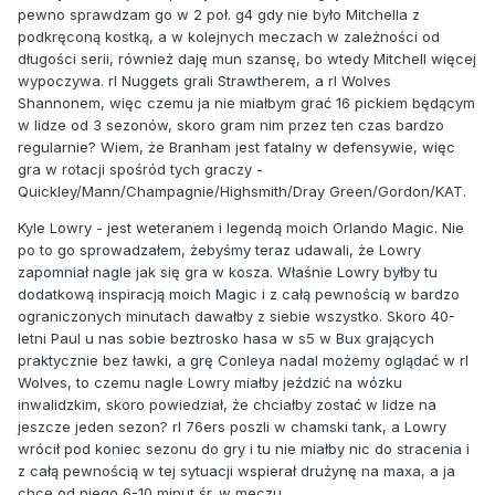
pewno sprawdzam go w 2 poł. g4 gdy nie było Mitchella z
podkręconą kostką, a w kolejnych meczach w zależności od
długości serii, również daję mun szansę, bo wtedy Mitchell więcej
wypoczywa. rl Nuggets grali Strawtherem, a rl Wolves
Shannonem, więc czemu ja nie miałbym grać 16 pickiem będącym
w lidze od 3 sezonów, skoro gram nim przez ten czas bardzo
regularnie? Wiem, że Branham jest fatalny w defensywie, więc
gra w rotacji spośród tych graczy -
Quickley/Mann/Champagnie/Highsmith/Dray Green/Gordon/KAT.
Kyle Lowry - jest weteranem i legendą moich Orlando Magic. Nie
po to go sprowadzałem, żebyśmy teraz udawali, że Lowry
zapomniał nagle jak się gra w kosza. Właśnie Lowry byłby tu
dodatkową inspiracją moich Magic i z całą pewnością w bardzo
ograniczonych minutach dawałby z siebie wszystko. Skoro 40-
letni Paul u nas sobie beztrosko hasa w s5 w Bux grających
praktycznie bez ławki, a grę Conleya nadal możemy oglądać w rl
Wolves, to czemu nagle Lowry miałby jeździć na wózku
inwalidzkim, skoro powiedział, że chciałby zostać w lidze na
jeszcze jeden sezon? rl 76ers poszli w chamski tank, a Lowry
wrócił pod koniec sezonu do gry i tu nie miałby nic do stracenia i
z całą pewnością w tej sytuacji wspierał drużynę na maxa, a ja
chcę od niego 6-10 minut śr. w meczu.