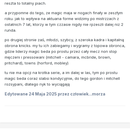
reszta to totalny piach.
a przypomne do tego, ze magic maja w nogach finały w zeszłym
roku. jak to wpływa na aktuana forme widzimy po mistrzzach z
ostatnich 7 lat, ktorzy w tym czzasie nigdy nie rpzeszli dalej niz 2
runda.
po drugiej stronie zaś, młodzi, szybcy, z szeroka kadra i kapitalną
obrona knicks. my tu ich zabiegamy i wygramy z topowa obronca,
gdzie liderzy magic beda po prostu przez cały mecz non stop
męczeni i pressowani (mitchell - camara, mcbride, brown,
pritchard), towns (horford, mobley)
tu nie ma opcji na krotka serie, a im dalej w las, tym po prostu
magic beda coraz slabsi kondycyjnie, do tego gordon i mitchell
rozsypani, dlatego nyk to wyciągają
Edytowane
24 Maja 2025
przez człowiek...morza