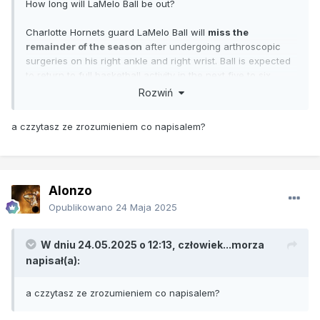
How long will LaMelo Ball be out?
Charlotte Hornets guard LaMelo Ball will
miss the
remainder of the season
after undergoing arthroscopic
surgeries on his right ankle and right wrist. Ball is expected
to return to full basketball activity in the next five to six
weeks and make a full recovery, the team said.
2 kwi 2025
Rozwiń
a czzytasz ze zrozumieniem co napisalem?
Alonzo
Opublikowano
24 Maja 2025
W dniu 24.05.2025 o 12:13,
człowiek...morza
napisał(a):
a czzytasz ze zrozumieniem co napisalem?