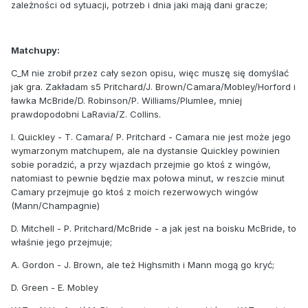
zależności od sytuacji, potrzeb i dnia jaki mają dani gracze;
Matchupy:
C_M nie zrobił przez cały sezon opisu, więc muszę się domyślać
jak gra. Zakładam s5 Pritchard/J. Brown/Camara/Mobley/Horford i
ławka McBride/D. Robinson/P. Williams/Plumlee, mniej
prawdopodobni LaRavia/Z. Collins.
I. Quickley - T. Camara/ P. Pritchard - Camara nie jest może jego
wymarzonym matchupem, ale na dystansie Quickley powinien
sobie poradzić, a przy wjazdach przejmie go ktoś z wingów,
natomiast to pewnie będzie max połowa minut, w reszcie minut
Camary przejmuje go ktoś z moich rezerwowych wingów
(Mann/Champagnie)
D. Mitchell - P. Pritchard/McBride - a jak jest na boisku McBride, to
właśnie jego przejmuje;
A. Gordon - J. Brown, ale też Highsmith i Mann mogą go kryć;
D. Green - E. Mobley