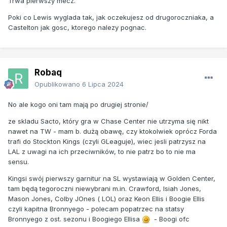
Trwa pierwszy mecz.
Poki co Lewis wyglada tak, jak oczekujesz od drugoroczniaka, a
Castelton jak gosc, ktorego nalezy pognac.
Robaq
Opublikowano
6 Lipca 2024
No ale kogo oni tam mają po drugiej stronie/
ze skladu Sacto, który gra w Chase Center nie utrzyma się nikt
nawet na TW - mam b. dużą obawę, czy ktokolwiek oprócz Forda
trafi do Stockton Kings (czyli GLeaguje), wiec jesli patrzysz na
LAL z uwagi na ich przeciwników, to nie patrz bo to nie ma
sensu.
Kingsi swój pierwszy garnitur na SL wystawiają w Golden Center,
tam będą tegoroczni niewybrani m.in. Crawford, Isiah Jones,
Mason Jones, Colby JOnes ( LOL) oraz Keon Ellis i Boogie Ellis
czyli kapitna Bronnyego - polecam popatrzec na statsy
Bronnyego z ost. sezonu i Boogiego Ellisa
- Boogi ofc