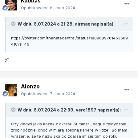
Kubbas
Opublikowano
6 Lipca 2024
W dniu 6.07.2024 o 21:28,
airmax
napisał(a):
https://twitter.com/thehatecentral/status/1809689761453609
410?s=46
y?
Alonzo
Opublikowano
7 Lipca 2024
W dniu 6.07.2024 o 22:39,
vero1897
napisał(a):
Czy kiedyś jakiś kozak z okresu Summer League faktycznie
zrobił później choć w miarę solidną karierę w lidze? Bo mam
wrażenie, że te nazwiska co zdarza im się tam co roku