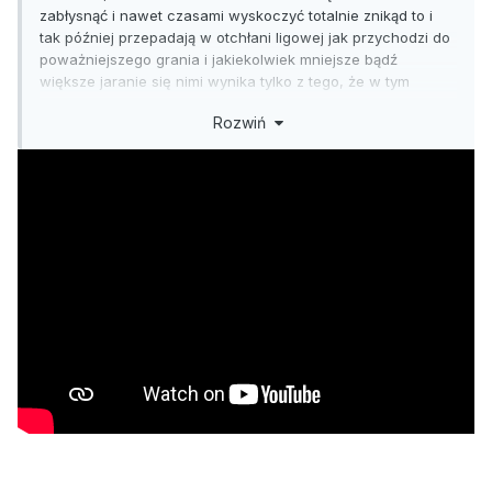
zabłysnąć i nawet czasami wyskoczyć totalnie znikąd to i
tak później przepadają w otchłani ligowej jak przychodzi do
poważniejszego grania i jakiekolwiek mniejsze bądź
większe jaranie się nimi wynika tylko z tego, że w tym
czasie nie ma żadnych alternatyw do śledzenia spod szyldu
Rozwiń
NBA. Dlatego super, że w tym roku jest Olimpiada, to
chociaż będzie można pooglądać trochę koszykówki na
poziomie i gry o coś, zanim wystartują rozgrywki NBA.