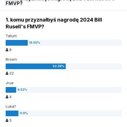
FMVP?
1. komu przyznałbyś nagrodę 2024 Bill
Rusell's FMVP?
Tatum
8
Brown
22
Jrue
4
Luka?
5