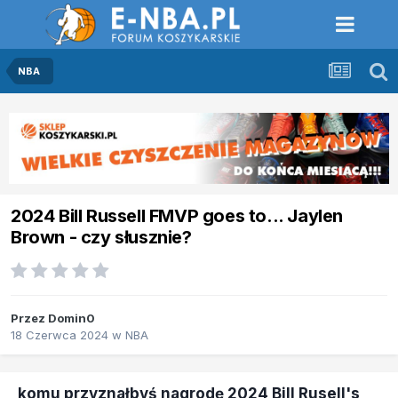
NBA
2024 Bill Russell FMVP goes to... Jaylen
Brown - czy słusznie?
Przez
Domin0
18 Czerwca 2024
w
NBA
komu przyznałbyś nagrodę 2024 Bill Rusell's