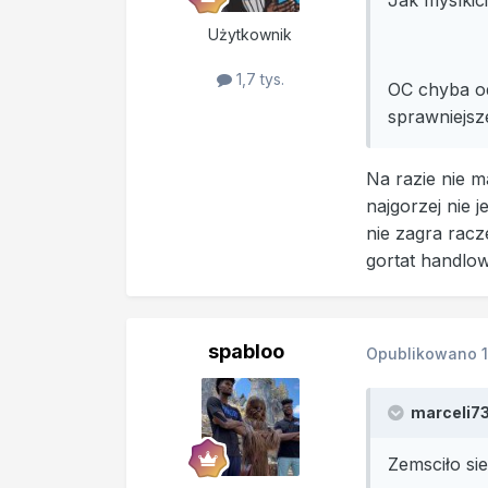
Jak myslkic
Użytkownik
1,7 tys.
OC chyba od
sprawniejsz
Na razie nie m
najgorzej nie 
nie zagra racz
gortat handlo
spabloo
Opublikowano
marceli73 
Zemsciło sie