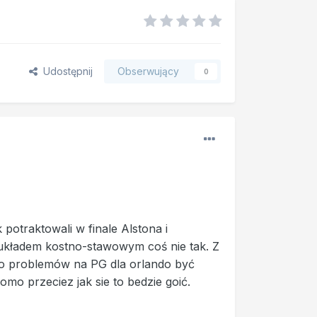
Udostępnij
Obserwujący
0
 potraktowali w finale Alstona i
układem kostno-stawowym coś nie tak. Z
żo problemów na PG dla orlando być
o przeciez jak sie to bedzie goić.