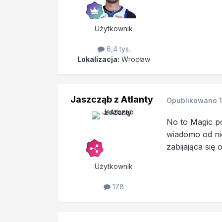
Użytkownik
6,4 tys.
Lokalizacja:
Wrocław
Jaszcząb z Atlanty
Opublikowano
No to Magic p
wiadomo od ni
zabijająca się
Użytkownik
178