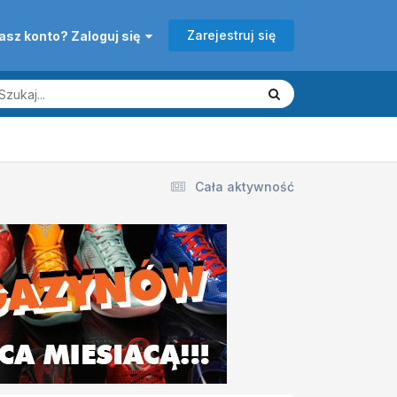
Zarejestruj się
asz konto? Zaloguj się
Cała aktywność