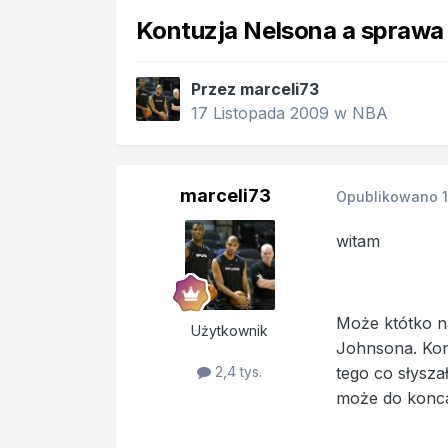
Kontuzja Nelsona a sprawa
Przez
marceli73
17 Listopada 2009
w
NBA
marceli73
Opublikowano
witam
Może któtko na
Użytkownik
Johnsona. Kon
tego co słysz
2,4 tys.
może do konca 