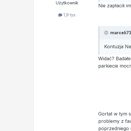
Użytkownik
Nie zapłacili i
1,9 tys.
marceli73 
Kontuzja Ne
Widać? Badałeś
parkiecie mocn
Gortat w tym s
problemy z fau
poprzedniego s