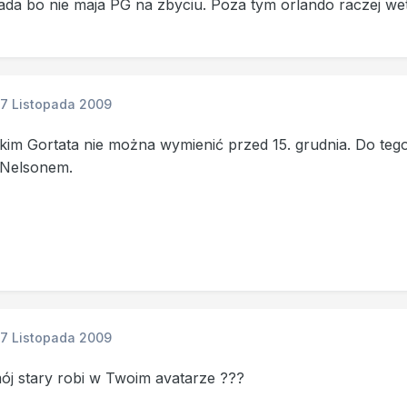
da bo nie maja PG na zbyciu. Poza tym orlando raczej wet
17 Listopada 2009
kim Gortata nie można wymienić przed 15. grudnia. Do teg
 Nelsonem.
17 Listopada 2009
ój stary robi w Twoim avatarze ???