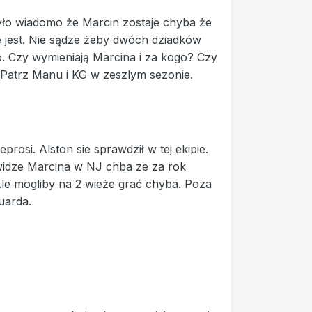
ło wiadomo że Marcin zostaje chyba że
 jest. Nie sądze żeby dwóch dziadków
do. Czy wymieniają Marcina i za kogo? Czy
. Patrz Manu i KG w zeszlym sezonie.
osi. Alston sie sprawdził w tej ekipie.
e widze Marcina w NJ chba ze za rok
le mogliby na 2 wieże grać chyba. Poza
uarda.