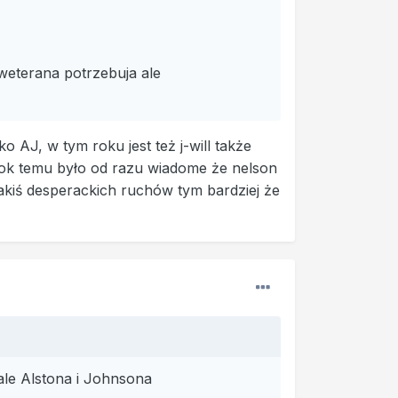
weterana potrzebuja ale
 AJ, w tym roku jest też j-will także
 rok temu było od razu wiadome że nelson
jakiś desperackich ruchów tym bardziej że
nale Alstona i Johnsona