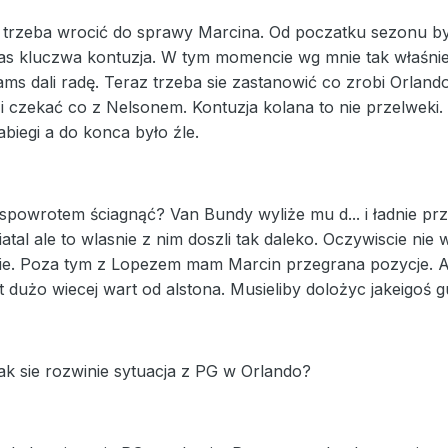
 trzeba wrocić do sprawy Marcina. Od poczatku sezonu by
kas kluczwa kontuzja. W tym momencie wg mnie tak właśnie
ams dali radę. Teraz trzeba sie zastanowić co zrobi Orlan
i czekać co z Nelsonem. Kontuzja kolana to nie przelweki
biegi a do konca było źle.
powrotem ściagnąć? Van Bundy wyliże mu d... i ładnie przepr
tal ale to wlasnie z nim doszli tak daleko. Oczywiscie ni
zie. Poza tym z Lopezem mam Marcin przegrana pozycje. A
t dużo wiecej wart od alstona. Musieliby dolożyc jakeigoś g
jak sie rozwinie sytuacja z PG w Orlando?