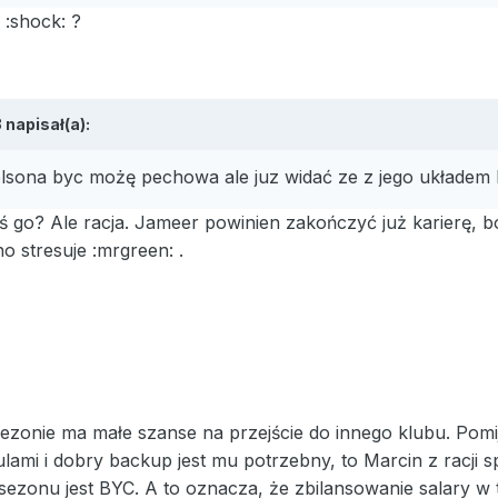
m :shock: ?
napisał(a):
lsona byc możę pechowa ale juz widać ze z jego układem
 go? Ale racja. Jameer powinien zakończyć już karierę, b
o stresuje :mrgreen: .
ezonie ma małe szanse na przejście do innego klubu. Pomi
lami i dobry backup jest mu potrzebny, to Marcin z racji
ezonu jest BYC. A to oznacza, że zbilansowanie salary w t