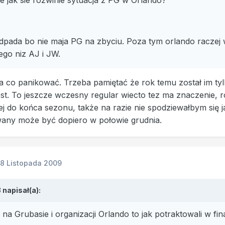
ie jak sie rozwinie sytuacja z PG w Orlando?
pada bo nie maja PG na zbyciu. Poza tym orlando raczej 
ego niz AJ i JW.
a co panikować. Trzeba pamiętać że rok temu został im tylko
jest. To jeszcze wczesny regular wiecto tez ma znaczenie,
ej do końca sezonu, także na razie nie spodziewałbym się 
wany może być dopiero w połowie grudnia.
18 Listopada 2009
napisał(a):
 na Grubasie i organizacji Orlando to jak potraktowali w fi