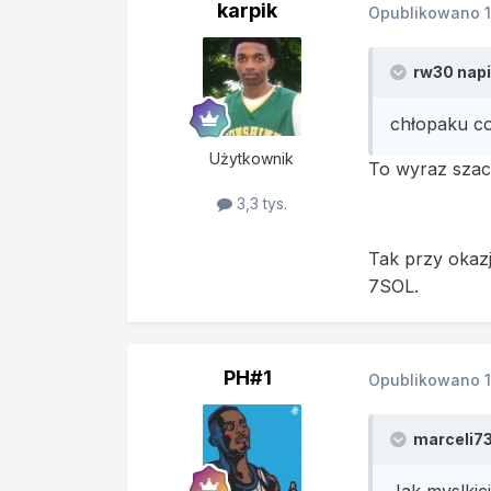
karpik
Opublikowano
rw30 napi
chłopaku co
Użytkownik
To wyraz szacu
3,3 tys.
Tak przy okazj
7SOL.
PH#1
Opublikowano
marceli73 