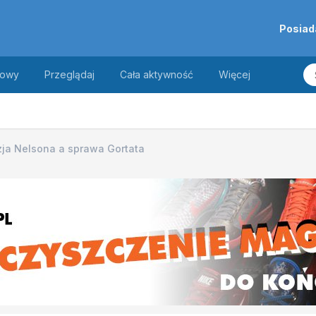
Posiad
towy
Przeglądaj
Cała aktywność
Więcej
zja Nelsona a sprawa Gortata