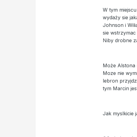
W tym miejscu
wydaży sie ja
Johnson i Wili
sie wstrzymac 
Niby drobne za
Może Alstona s
Moze nie wymia
lebron przyjd
tym Marcin jes
Jak myslkicie 