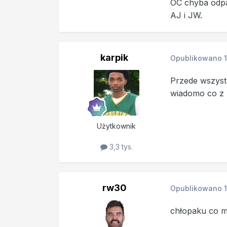
OC chyba odpa
AJ i JW.
karpik
Opublikowano
Przede wszyst
wiadomo co z
Użytkownik
3,3 tys.
rw30
Opublikowano
chłopaku co m