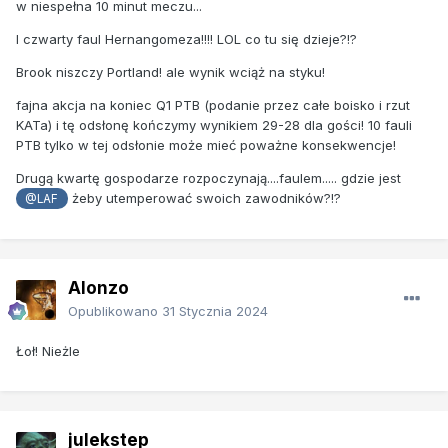
w niespełna 10 minut meczu...
I czwarty faul Hernangomeza!!!! LOL co tu się dzieje?!?
Brook niszczy Portland! ale wynik wciąż na styku!
fajna akcja na koniec Q1 PTB (podanie przez całe boisko i rzut
KATa) i tę odsłonę kończymy wynikiem 29-28 dla gości! 10 fauli
PTB tylko w tej odsłonie może mieć poważne konsekwencje!
Drugą kwartę gospodarze rozpoczynają....faulem..... gdzie jest
żeby utemperować swoich zawodników?!?
@LAF
Alonzo
Opublikowano
31 Stycznia 2024
Łoł! Nieżle
julekstep