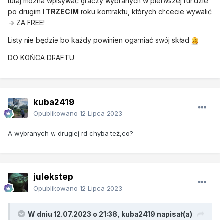
tutaj można wpisywać graczy wybranych w pierwszej rundzie
po drugim
I TRZECIM r
oku kontraktu, których chcecie wywalić
-> ZA FREE!
Listy nie będzie bo każdy powinien ogarniać swój skład
DO KOŃCA DRAFTU
kuba2419
Opublikowano
12 Lipca 2023
A wybranych w drugiej rd chyba też,co?
julekstep
Opublikowano
12 Lipca 2023
W dniu 12.07.2023 o 21:38,
kuba2419
napisał(a):