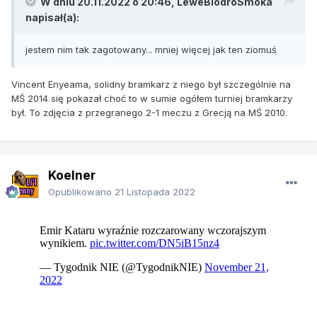
W dniu 20.11.2022 o 20:46,
LeweBiodroSmoka
napisał(a):
jestem nim tak zagotowany... mniej więcej jak ten ziomuś
Vincent Enyeama, solidny bramkarz z niego był szczególnie na
MŚ 2014 się pokazał choć to w sumie ogółem turniej bramkarzy
był. To zdjęcia z przegranego 2-1 meczu z Grecją na MŚ 2010.
Koelner
Opublikowano
21 Listopada 2022