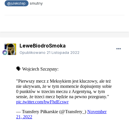
smutny
@julekstep
LeweBiodroSmoka
Opublikowano
21 Listopada 2022