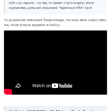
USA czy Japonii... no tak, to żaden z tych krajów, które
wymieniłeś, polecam dokument "tajemnice FIFA" na N
To ja polecam dokument Święcickiego, na razie dwie części tylko
ma, może trzecia wpadnie w końcu
: