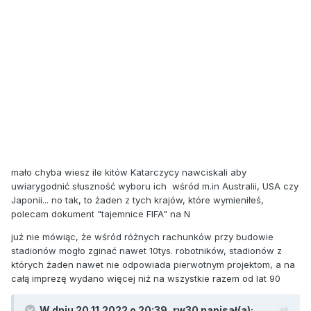
mało chyba wiesz ile kitów Katarczycy nawciskali aby
uwiarygodnić słuszność wyboru ich wśród m.in Australii, USA czy
Japonii... no tak, to żaden z tych krajów, które wymieniłeś,
polecam dokument "tajemnice FIFA" na N
już nie mówiąc, że wśród różnych rachunków przy budowie
stadionów mogło zginać nawet 10tys. robotników, stadionów z
których żaden nawet nie odpowiada pierwotnym projektom, a na
całą imprezę wydano więcej niż na wszystkie razem od lat 90
W dniu 20.11.2022 o 20:39,
rw30
napisał(a):