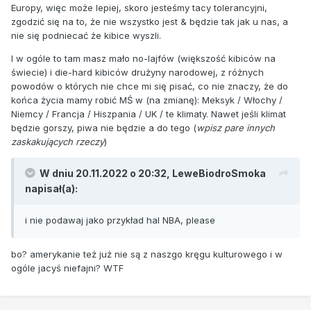
Europy, więc może lepiej, skoro jesteśmy tacy tolerancyjni,
zgodzić się na to, że nie wszystko jest & będzie tak jak u nas, a
nie się podniecać że kibice wyszli.
I w ogóle to tam masz mało no-lajfów (większość kibiców na
świecie) i die-hard kibiców drużyny narodowej, z różnych
powodów o których nie chce mi się pisać, co nie znaczy, że do
końca życia mamy robić MŚ w (na zmianę): Meksyk / Włochy /
Niemcy / Francja / Hiszpania / UK / te klimaty. Nawet jeśli klimat
będzie gorszy, piwa nie będzie a do tego (
wpisz pare innych
zaskakujących rzeczy
)
W dniu 20.11.2022 o 20:32,
LeweBiodroSmoka
napisał(a):
i nie podawaj jako przykład hal NBA, please
bo? amerykanie też już nie są z naszgo kręgu kulturowego i w
ogóle jacyś niefajni? WTF