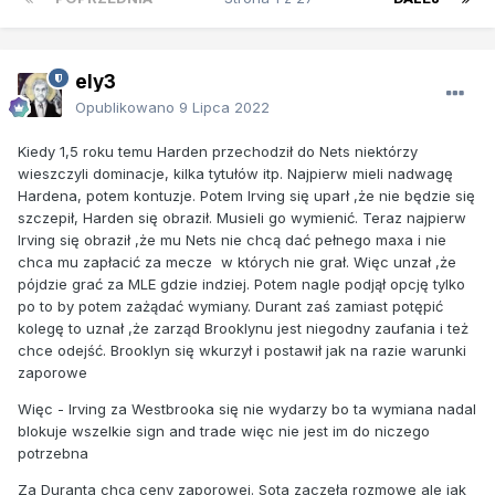
ely3
Opublikowano
9 Lipca 2022
Kiedy 1,5 roku temu Harden przechodził do Nets niektórzy
wieszczyli dominacje, kilka tytułów itp. Najpierw mieli nadwagę
Hardena, potem kontuzje. Potem Irving się uparł ,że nie będzie się
szczepił, Harden się obraził. Musieli go wymienić. Teraz najpierw
Irving się obraził ,że mu Nets nie chcą dać pełnego maxa i nie
chca mu zapłacić za mecze w których nie grał. Więc unzał ,że
pójdzie grać za MLE gdzie indziej. Potem nagle podjął opcję tylko
po to by potem zażądać wymiany. Durant zaś zamiast potępić
kolegę to uznał ,że zarząd Brooklynu jest niegodny zaufania i też
chce odejść. Brooklyn się wkurzył i postawił jak na razie warunki
zaporowe
Więc - Irving za Westbrooka się nie wydarzy bo ta wymiana nadal
blokuje wszelkie sign and trade więc nie jest im do niczego
potrzebna
Za Duranta chcą ceny zaporowej. Sota zaczęła rozmowę ale jak