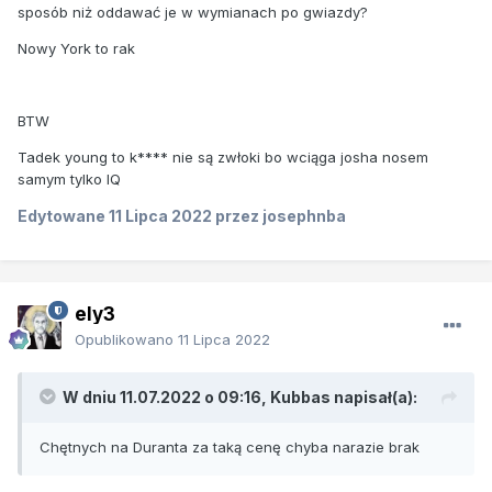
sposób niż oddawać je w wymianach po gwiazdy?
Nowy York to rak
BTW
Tadek young to k**** nie są zwłoki bo wciąga josha nosem
samym tylko IQ
Edytowane
11 Lipca 2022
przez josephnba
ely3
Opublikowano
11 Lipca 2022
W dniu 11.07.2022 o 09:16,
Kubbas
napisał(a):
Chętnych na Duranta za taką cenę chyba narazie brak