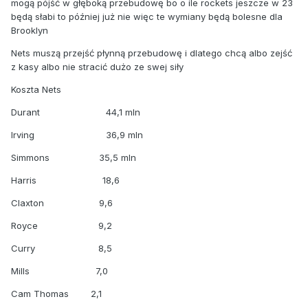
mogą pójść w głęboką przebudowę bo o ile rockets jeszcze w 23
będą słabi to później już nie więc te wymiany będą bolesne dla
Brooklyn
Nets muszą przejść płynną przebudowę i dlatego chcą albo zejść
z kasy albo nie stracić dużo ze swej siły
Koszta Nets
Durant 44,1 mln
Irving 36,9 mln
Simmons 35,5 mln
Harris 18,6
Claxton 9,6
Royce 9,2
Curry 8,5
Mills 7,0
Cam Thomas 2,1