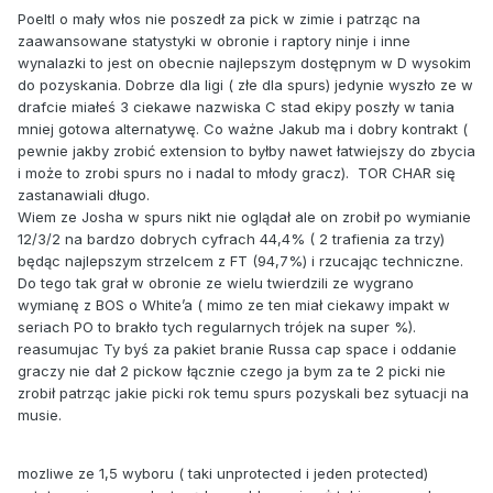
Poeltl o mały włos nie poszedł za pick w zimie i patrząc na
zaawansowane statystyki w obronie i raptory ninje i inne
wynalazki to jest on obecnie najlepszym dostępnym w D wysokim
do pozyskania. Dobrze dla ligi ( złe dla spurs) jedynie wyszło ze w
drafcie miałeś 3 ciekawe nazwiska C stad ekipy poszły w tania
mniej gotowa alternatywę. Co ważne Jakub ma i dobry kontrakt (
pewnie jakby zrobić extension to byłby nawet łatwiejszy do zbycia
i może to zrobi spurs no i nadal to młody gracz). TOR CHAR się
zastanawiali długo.
Wiem ze Josha w spurs nikt nie oglądał ale on zrobił po wymianie
12/3/2 na bardzo dobrych cyfrach 44,4% ( 2 trafienia za trzy)
będąc najlepszym strzelcem z FT (94,7%) i rzucając techniczne.
Do tego tak grał w obronie ze wielu twierdzili ze wygrano
wymianę z BOS o White’a ( mimo ze ten miał ciekawy impakt w
seriach PO to brakło tych regularnych trójek na super %).
reasumujac Ty byś za pakiet branie Russa cap space i oddanie
graczy nie dał 2 pickow łącznie czego ja bym za te 2 picki nie
zrobił patrząc jakie picki rok temu spurs pozyskali bez sytuacji na
musie.
mozliwe ze 1,5 wyboru ( taki unprotected i jeden protected)