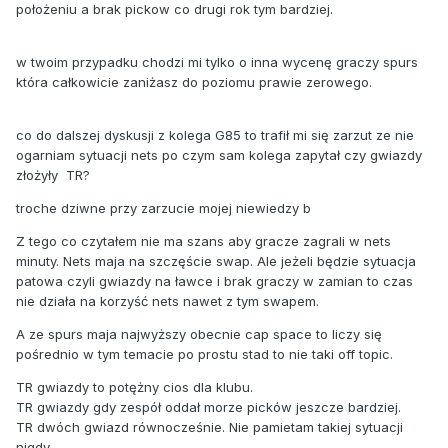
położeniu a brak pickow co drugi rok tym bardziej.
w twoim przypadku chodzi mi tylko o inna wycenę graczy spurs
która całkowicie zaniżasz do poziomu prawie zerowego.
co do dalszej dyskusji z kolega G85 to trafił mi się zarzut ze nie
ogarniam sytuacji nets po czym sam kolega zapytał czy gwiazdy
złożyły TR?
troche dziwne przy zarzucie mojej niewiedzy b
Z tego co czytałem nie ma szans aby gracze zagrali w nets
minuty. Nets maja na szczęście swap. Ale jeżeli będzie sytuacja
patowa czyli gwiazdy na ławce i brak graczy w zamian to czas
nie działa na korzyść nets nawet z tym swapem.
A ze spurs maja najwyższy obecnie cap space to liczy się
pośrednio w tym temacie po prostu stad to nie taki off topic.
TR gwiazdy to potężny cios dla klubu.
TR gwiazdy gdy zespół oddał morze picków jeszcze bardziej.
TR dwóch gwiazd równocześnie. Nie pamietam takiej sytuacji
nigdy.