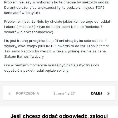
Problem nie leży w wyborach bo te chętnie by niektórzy oddali.
Durant dołożony do większości ligi to będzie z miejsca TOP5
kandydatów do tytułu.
Problemem jest ,że Nets by chciało jakieś kombo tego co oddali
Lakers ( młodzież ) z tym co oddali sami Nets do Rockets( 7
wyborów pierwszorundowyc)
I tu jest trochę przeginka bo jeśli oni chcą by im sota oddała 4
wybory, dwa swapy plus KAT i Edwards to od razu zabija temat.
Tak samo Raptors by weszło w taką wymianę ale nie za cenę
SIakam Barnes i wybory.
Oni w pewnym momencie muszą być ciut elastyczni i coś
odpuścić a pakiet nadal będzie solidny
POPRZEDNIA
Strona 1 z 27
DALEJ
Jeśli chcesz dodać odpowiedź, zaloguj