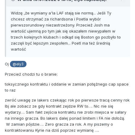
Widzę ,że wymiany a'la LAF stają sie normą... Jeśli Ty
chcesz otrzymać za richardsona i Poetla wybór
pierwszorundowy niezastrzeżony. Przecież Josh ma
wartość ujemną po tym jak się okazałem niewypałem w
trzech kolejnych klubach i odkąd się Boston go pozbyło to
zaczęli być lepszym zespołem... Poetl ma też średnią
wartość
Oj
@ely3
Przecież chodzi tu o branie:
toksycznego kontraktu i oddanie w zamian potężnego cap space
to raz
zwróć uwagę ze lakers czekając rok po pierwsze tracą cenny rok
lbj ale zobacz ze gdy kontrakt zejdzie RW to…. Nic nie się
wydarzy…. Sam fakt zejścia kontraktu nie zrobi miejsca w sałary
na innego gracza. Bo lakers dalej ponad limitem i FA nie dołożą.
W zamian pójdzie…. Zero gracza za rok. A my piszemy o
kontraktowaniu Kyrie na dziś poprzez wymianę ….