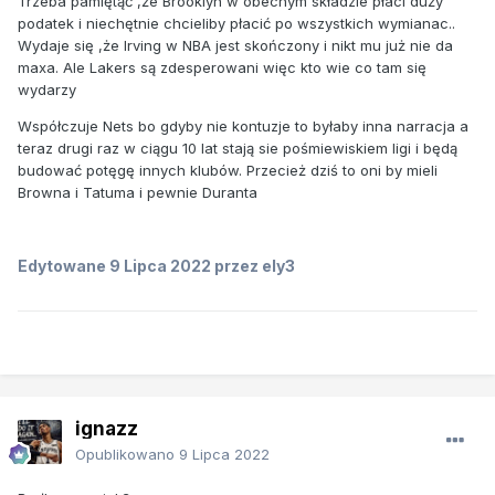
Trzeba pamiętąć ,że Brooklyn w obecnym składzie płaci duży
podatek i niechętnie chcieliby płacić po wszystkich wymianac..
Wydaje się ,że Irving w NBA jest skończony i nikt mu już nie da
maxa. Ale Lakers są zdesperowani więc kto wie co tam się
wydarzy
Współczuje Nets bo gdyby nie kontuzje to byłaby inna narracja a
teraz drugi raz w ciągu 10 lat stają sie pośmiewiskiem ligi i będą
budować potęgę innych klubów. Przecież dziś to oni by mieli
Browna i Tatuma i pewnie Duranta
Edytowane
9 Lipca 2022
przez ely3
ignazz
Opublikowano
9 Lipca 2022