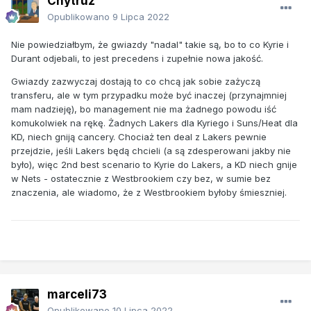
Chytruz
Opublikowano
9 Lipca 2022
Nie powiedziałbym, że gwiazdy "nadal" takie są, bo to co Kyrie i
Durant odjebali, to jest precedens i zupełnie nowa jakość.
Gwiazdy zazwyczaj dostają to co chcą jak sobie zażyczą
transferu, ale w tym przypadku może być inaczej (przynajmniej
mam nadzieję), bo management nie ma żadnego powodu iść
komukolwiek na rękę. Żadnych Lakers dla Kyriego i Suns/Heat dla
KD, niech gniją cancery. Chociaż ten deal z Lakers pewnie
przejdzie, jeśli Lakers będą chcieli (a są zdesperowani jakby nie
było), więc 2nd best scenario to Kyrie do Lakers, a KD niech gnije
w Nets - ostatecznie z Westbrookiem czy bez, w sumie bez
znaczenia, ale wiadomo, że z Westbrookiem byłoby śmieszniej.
marceli73
Opublikowano
10 Lipca 2022