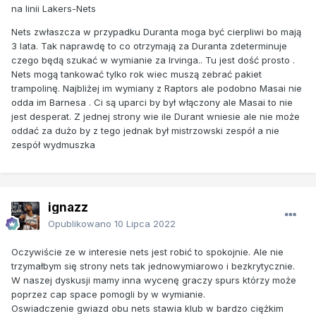
na linii Lakers-Nets
Nets zwłaszcza w przypadku Duranta moga być cierpliwi bo mają
3 lata. Tak naprawdę to co otrzymają za Duranta zdeterminuje
czego będą szukać w wymianie za Irvinga.. Tu jest dość prosto .
Nets mogą tankować tylko rok wiec muszą zebrać pakiet
trampolinę. Najbliżej im wymiany z Raptors ale podobno Masai nie
odda im Barnesa . Ci są uparci by był włączony ale Masai to nie
jest desperat. Z jednej strony wie ile Durant wniesie ale nie może
oddać za dużo by z tego jednak był mistrzowski zespół a nie
zespół wydmuszka
ignazz
Opublikowano
10 Lipca 2022
Oczywiście ze w interesie nets jest robić to spokojnie. Ale nie
trzymałbym się strony nets tak jednowymiarowo i bezkrytycznie.
W naszej dyskusji mamy inna wycenę graczy spurs którzy może
poprzez cap space pomogli by w wymianie.
Oswiadczenie gwiazd obu nets stawia klub w bardzo ciężkim