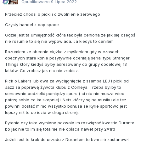
Opublikowano
9 Lipca 2022
Przecież chodzi o picki i o zwolnienie zerowego
Czysty handel z cap space
Gdzie jest ta umiejętność która tak była ceniona ze jak się czegoś
nie rozumie to się nie wypowiada. Ja kiedyś to ceniłem.
Rozumiem ze obecnie ciężko z myśleniem gdy w czasach
obecnych stare konie pozytywnie oceniają serial typu Stranger
Things który kiedyś byłby adresowany do grupy docelowej 13
latków. Co zrobisz jak nic nie zrobisz.
Pick o Lakers lub dwa za wyciągnięcie z szamba LBJ i picki od
Jazz za poprawę żywota klubu z Conleya. Trzeba byliby to
sensownie podzielić pomiędzy spurs ( ci nic nie musza wiec
patrzą sobie co im skapnie) i Nets którzy są na musiku ale tez
powinni dostać mimo wszystko bonusa ze Kyrie sportowo jest
lepszy niż to co idzie w druga stronę.
Pytanie czy taka wymiana pozwala im rozwiązać kwestie Duranta
bo jak nie to im się totalnie nie opłaca nawet przy 2x1rd
Jeżeli jest to krok do przodu z Durantem to bym się zastanowił.