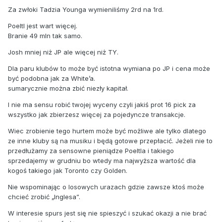
Za zwłoki Tadzia Younga wymieniliśmy 2rd na 1rd.
Poeltl jest wart więcej.
Branie 49 mln tak samo.
Josh mniej niż JP ale więcej niż TY.
Dla paru klubów to może być istotna wymiana po JP i cena może
być podobna jak za White’a.
sumarycznie można zbić niezły kapitał.
I nie ma sensu robić twojej wyceny czyli jakiś prot 16 pick za
wszystko jak zbierzesz więcej za pojedyncze transakcje.
Wiec zrobienie tego hurtem może być możliwe ale tylko dlatego
ze inne kluby są na musiku i będą gotowe przepłacić. Jeżeli nie to
przedłużamy za sensowne pieniądze Poeltla i takiego
sprzedajemy w grudniu bo wtedy ma najwyższa wartość dla
kogoś takiego jak Toronto czy Golden.
Nie wspominając o losowych urazach gdzie zawsze ktoś może
chcieć zrobić „Inglesa”.
W interesie spurs jest się nie spieszyć i szukać okazji a nie brać