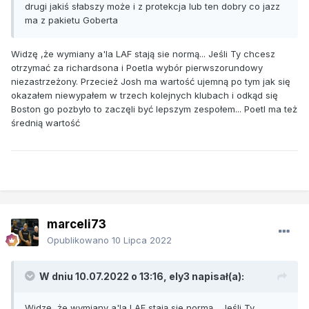
drugi jakiś słabszy może i z protekcja lub ten dobry co jazz
ma z pakietu Goberta
Widzę ,że wymiany a'la LAF stają sie normą... Jeśli Ty chcesz
otrzymać za richardsona i Poetla wybór pierwszorundowy
niezastrzeżony. Przecież Josh ma wartość ujemną po tym jak się
okazałem niewypałem w trzech kolejnych klubach i odkąd się
Boston go pozbyło to zaczęli być lepszym zespołem... Poetl ma też
średnią wartość
marceli73
Opublikowano
10 Lipca 2022
W dniu 10.07.2022 o 13:16,
ely3
napisał(a):
Widzę ,że wymiany a'la LAF stają sie normą... Jeśli Ty