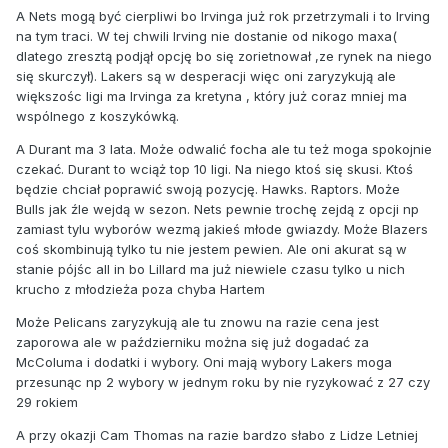
A Nets mogą być cierpliwi bo Irvinga już rok przetrzymali i to Irving
na tym traci. W tej chwili Irving nie dostanie od nikogo maxa(
dlatego zresztą podjął opcję bo się zorietnował ,ze rynek na niego
się skurczył). Lakers są w desperacji więc oni zaryzykują ale
większośc ligi ma Irvinga za kretyna , który już coraz mniej ma
wspólnego z koszykówką.
A Durant ma 3 lata. Może odwalić focha ale tu też moga spokojnie
czekać. Durant to wciąż top 10 ligi. Na niego ktoś się skusi. Ktoś
będzie chciał poprawić swoją pozycję. Hawks. Raptors. Może
Bulls jak źle wejdą w sezon. Nets pewnie trochę zejdą z opcji np
zamiast tylu wyborów wezmą jakieś młode gwiazdy. Może Blazers
coś skombinują tylko tu nie jestem pewien. Ale oni akurat są w
stanie pójśc all in bo Lillard ma już niewiele czasu tylko u nich
krucho z młodzieża poza chyba Hartem
Może Pelicans zaryzykują ale tu znowu na razie cena jest
zaporowa ale w październiku można się już dogadać za
McColuma i dodatki i wybory. Oni mają wybory Lakers moga
przesunąc np 2 wybory w jednym roku by nie ryzykować z 27 czy
29 rokiem
A przy okazji Cam Thomas na razie bardzo słabo z Lidze Letniej