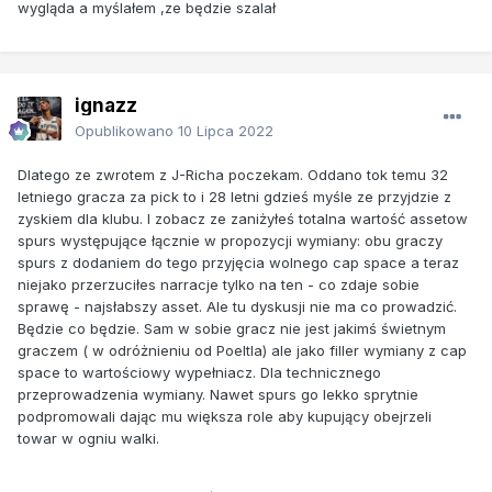
wygląda a myślałem ,ze będzie szalał
ignazz
Opublikowano
10 Lipca 2022
Dlatego ze zwrotem z J-Richa poczekam. Oddano tok temu 32
letniego gracza za pick to i 28 letni gdzieś myśle ze przyjdzie z
zyskiem dla klubu. I zobacz ze zaniżyłeś totalna wartość assetow
spurs występujące łącznie w propozycji wymiany: obu graczy
spurs z dodaniem do tego przyjęcia wolnego cap space a teraz
niejako przerzuciłes narracje tylko na ten - co zdaje sobie
sprawę - najsłabszy asset. Ale tu dyskusji nie ma co prowadzić.
Będzie co będzie. Sam w sobie gracz nie jest jakimś świetnym
graczem ( w odróżnieniu od Poeltla) ale jako filler wymiany z cap
space to wartościowy wypełniacz. Dla technicznego
przeprowadzenia wymiany. Nawet spurs go lekko sprytnie
podpromowali dając mu większa role aby kupujący obejrzeli
towar w ogniu walki.