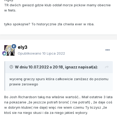
TR dwóch gwiazd gdzie klub oddał morze pickow mamy obecnie
w Nets.
tylko spokojnie? To historycznie zła chwila ever w nba.
ely3
Opublikowano
10 Lipca 2022
W dniu 10.07.2022 o 20:18,
ignazz
napisał(a):
wycenę graczy spurs która całkowicie zaniżasz do poziomu
prawie zerowego
Bo Josh Richardson taką ma właśnie wartość... Miał ostatnie 3 lata
na pokazanie ,że jeszcze potrafi bronić ( nie potrafi) , że daje coś
w dobrym klubie( nie daje) więc nie wiem czemu Ty liczysz ,że
ktoś sie na niego skusi i da za niego jakieś wybory.