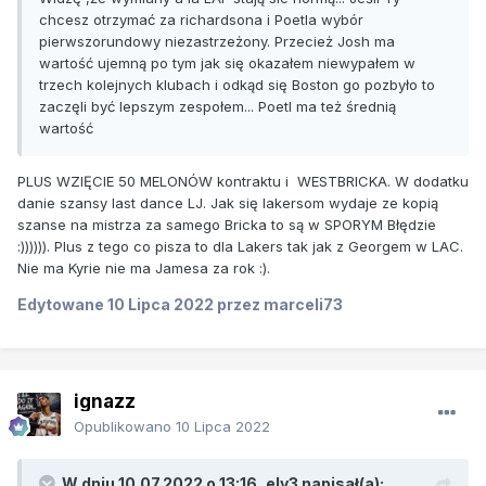
chcesz otrzymać za richardsona i Poetla wybór
pierwszorundowy niezastrzeżony. Przecież Josh ma
wartość ujemną po tym jak się okazałem niewypałem w
trzech kolejnych klubach i odkąd się Boston go pozbyło to
zaczęli być lepszym zespołem... Poetl ma też średnią
wartość
PLUS WZIĘCIE 50 MELONÓW kontraktu i WESTBRICKA. W dodatku
danie szansy last dance LJ. Jak się lakersom wydaje ze kopią
szanse na mistrza za samego Bricka to są w SPORYM Błędzie
:)))))). Plus z tego co pisza to dla Lakers tak jak z Georgem w LAC.
Nie ma Kyrie nie ma Jamesa za rok
:).
Edytowane
10 Lipca 2022
przez marceli73
ignazz
Opublikowano
10 Lipca 2022
W dniu 10.07.2022 o 13:16,
ely3
napisał(a):