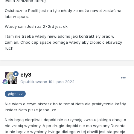
twoja zaniżona ofertę.
Oststecznie Poeltl jest na tyle młody ze może nawet zostać na
lata w spurs.
Wtedy sam Josh za 2x2rd jest ok.
I tam nie trzeba wtedy niewiadomo jaki kontrakt zły brać w
zamian. Choć cap space pomaga wtedy aby zrobić ciekawszy
ruch
ely3
Opublikowano
10 Lipca 2022
@ignazz
Nie wiem o czym piszesz bo to temat Nets ale praktycznie każdy
insider Nets pisze jasno ,ze
Nets będą cierpliwi i dopóki nie otrzymają zwrotu jakiego chcą to
nie zrobią wymiany. A po drugie dopóki nie ma wymiany Duranta
to nie będzie wymiany Irvinga dlatego w tej chwili jest stagnacja