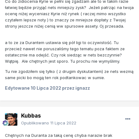
Co do zidiocenia Kyrie w pełni się zgadzam ale to w takim razie
łatwiej będzie przyjąć nets mniejszy zysk? Jeżeli patrząc na twoja
ocenę niżej wyceniasz Kyrie niż rynek ( raczej mimo wszystko
czytałem lepsze noty ) to znaczy ze mniejsze dopłaty z Twojej
strony jeszcze niżej cenią ww spursowe assety. Oj przesada.
a to ze za Durantem ustawia się pół ligi to oczywistość. Tu
przecież nawet nie poruszaliśmy tego tematu poza faktem ze
ostatecznie ma odejść. Czy rok siedząc w nets bezczynnie?
Wątpię. Ale chętnych jest sporo. Tu prochu nie wymyślimy.
Tu nie zgodziłem się tylko ( z drugim dyskutantem) ze nets wezmą
same picki bo mogą ten rok podtankowac w sumie.
Edytowane
10 Lipca 2022
przez ignazz
Kubbas
Opublikowano
11 Lipca 2022
Chętnych na Duranta za taką cenę chyba narazie brak