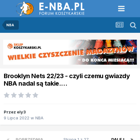
NBA
Brooklyn Nets 22/23 - czyli czemu gwiazdy
NBA nadal są takie....
Przez
ely3
9 Lipca 2022
w
NBA
POPRZEDNIA
Strona 1 z 27
DALEJ