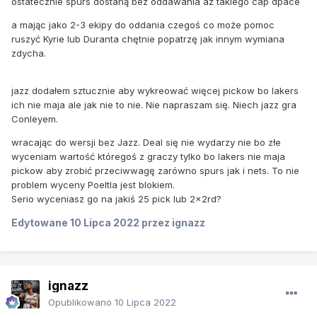
ostatecznie spurs dostaną bez oddawania aż takiego cap dpace
a mając jako 2-3 ekipy do oddania czegoś co może pomoc
ruszyć Kyrie lub Duranta chętnie popatrzę jak innym wymiana
zdycha.
jazz dodałem sztucznie aby wykreować więcej pickow bo lakers
ich nie maja ale jak nie to nie. Nie napraszam się. Niech jazz gra
Conleyem.
wracając do wersji bez Jazz. Deal się nie wydarzy nie bo złe
wyceniam wartość któregoś z graczy tylko bo lakers nie maja
pickow aby zrobić przeciwwagę zarówno spurs jak i nets. To nie
problem wyceny Poeltla jest blokiem.
Serio wyceniasz go na jakiś 25 pick lub 2x2rd?
Edytowane
10 Lipca 2022
przez ignazz
ignazz
Opublikowano
10 Lipca 2022