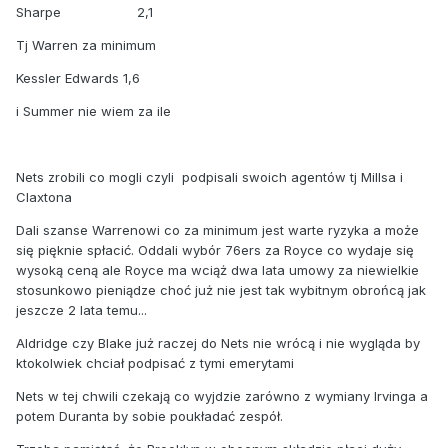
Sharpe 2,1
Tj Warren za minimum
Kessler Edwards 1,6
i Summer nie wiem za ile
Nets zrobili co mogli czyli podpisali swoich agentów tj Millsa i
Claxtona
Dali szanse Warrenowi co za minimum jest warte ryzyka a może
się pięknie spłacić. Oddali wybór 76ers za Royce co wydaje się
wysoką ceną ale Royce ma wciąż dwa lata umowy za niewielkie
stosunkowo pieniądze choć już nie jest tak wybitnym obrońcą jak
jeszcze 2 lata temu...
Aldridge czy Blake już raczej do Nets nie wrócą i nie wygląda by
ktokolwiek chciał podpisać z tymi emerytami
Nets w tej chwili czekają co wyjdzie zarówno z wymiany Irvinga a
potem Duranta by sobie poukładać zespół.