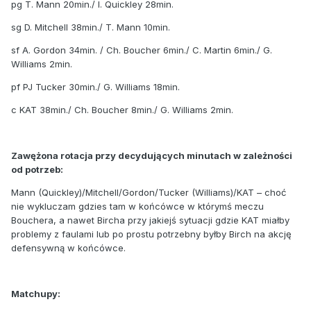
pg T. Mann 20min./ I. Quickley 28min.
sg D. Mitchell 38min./ T. Mann 10min.
sf A. Gordon 34min. / Ch. Boucher 6min./ C. Martin 6min./ G.
Williams 2min.
pf PJ Tucker 30min./ G. Williams 18min.
c KAT 38min./ Ch. Boucher 8min./ G. Williams 2min.
Zawężona rotacja przy decydujących minutach w zależności
od potrzeb:
Mann (Quickley)/Mitchell/Gordon/Tucker (Williams)/KAT – choć
nie wykluczam gdzies tam w końcówce w którymś meczu
Bouchera, a nawet Bircha przy jakiejś sytuacji gdzie KAT miałby
problemy z faulami lub po prostu potrzebny byłby Birch na akcję
defensywną w końcówce.
Matchupy: