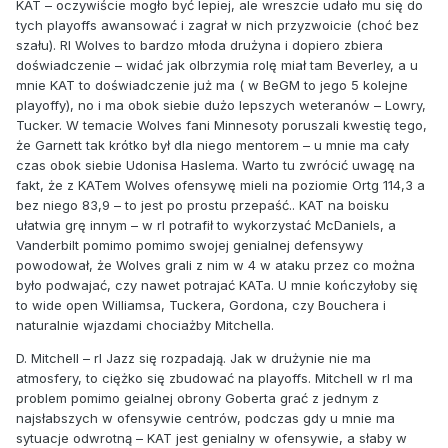
KAT – oczywiście mogło być lepiej, ale wreszcie udało mu się do
tych playoffs awansować i zagrał w nich przyzwoicie (choć bez
szału). Rl Wolves to bardzo młoda drużyna i dopiero zbiera
doświadczenie – widać jak olbrzymia rolę miał tam Beverley, a u
mnie KAT to doświadczenie już ma ( w BeGM to jego 5 kolejne
playoffy), no i ma obok siebie dużo lepszych weteranów – Lowry,
Tucker. W temacie Wolves fani Minnesoty poruszali kwestię tego,
że Garnett tak krótko był dla niego mentorem – u mnie ma cały
czas obok siebie Udonisa Haslema. Warto tu zwrócić uwagę na
fakt, że z KATem Wolves ofensywę mieli na poziomie Ortg 114,3 a
bez niego 83,9 – to jest po prostu przepaść.. KAT na boisku
ułatwia grę innym – w rl potrafił to wykorzystać McDaniels, a
Vanderbilt pomimo pomimo swojej genialnej defensywy
powodował, że Wolves grali z nim w 4 w ataku przez co można
było podwajać, czy nawet potrajać KATa. U mnie kończyłoby się
to wide open Williamsa, Tuckera, Gordona, czy Bouchera i
naturalnie wjazdami chociażby Mitchella.
D. Mitchell – rl Jazz się rozpadają. Jak w drużynie nie ma
atmosfery, to ciężko się zbudować na playoffs. Mitchell w rl ma
problem pomimo geialnej obrony Goberta grać z jednym z
najsłabszych w ofensywie centrów, podczas gdy u mnie ma
sytuacje odwrotną – KAT jest genialny w ofensywie, a słaby w