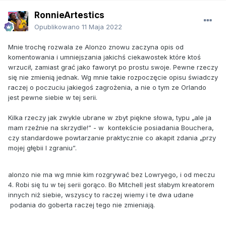
RonnieArtestics
Opublikowano
11 Maja 2022
Mnie trochę rozwala ze Alonzo znowu zaczyna opis od
komentowania i umniejszania jakichś ciekawostek które ktoś
wrzucił, zamiast grać jako faworyt po prostu swoje. Pewne rzeczy
się nie zmienią jednak. Wg mnie takie rozpoczęcie opisu świadczy
raczej o poczuciu jakiegoś zagrożenia, a nie o tym ze Orlando
jest pewne siebie w tej serii.
Kilka rzeczy jak zwykle ubrane w zbyt piękne słowa, typu „ale ja
mam rzeźnie na skrzydle!” - w kontekście posiadania Bouchera,
czy standardowe powtarzanie praktycznie co akapit zdania „przy
mojej głębii I zgraniu”.
alonzo nie ma wg mnie kim rozgrywać bez Lowryego, i od meczu
4. Robi się tu w tej serii gorąco. Bo Mitchell jest słabym kreatorem
innych niż siebie, wszyscy to raczej wiemy i te dwa udane
podania do goberta raczej tego nie zmieniają.