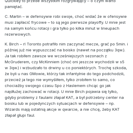
Quickley to przede wszystkim rozgrywający – o czym warto
pamiętać.
C. Martin – w defensywie robi swoje, choć widać że w ofensywie
musi zapłacić frycowe – to są jego pierwsze playoffy. U mnie jest
na samym końcu rotacji i gra tylko po kilka minut w lineupach
rezerwowych.
K. Birch – rl Toronto potrafiło nim zaczynać mecze, grać po 5min. i
później już nie wypuszczać na boisko (nawet na początku 3qw.).
Ja tak robiłem zawsze we wcześniejszych sezonach z
McGruderem, czy McKinniem (choć oni jeszcze wychodzili w s5
w 3qw.) i wzbudzało to drwiny u co poniektórych. Trochę szkoda,
że byli u nas GMowie, którzy tak infantylnie do tego podchodzili,
przecież ja tego nie wymyśliłem, tylko zrobiłem to samo, co
chociażby swojego czasu Spo z Haslemem chcąc go jak
najdłużej zachować w rotacji. U mnie Birch pojawia się tylko,
gdyby problemy z faulami złapał KAT, a był potrzebny center na
boisku lub w pojedynczych sytuacjach w defensywie – np.
Wizards mają ostatnią akcje w qwarcie, a nie chcę, żeby KAT
złapał głupi faul.