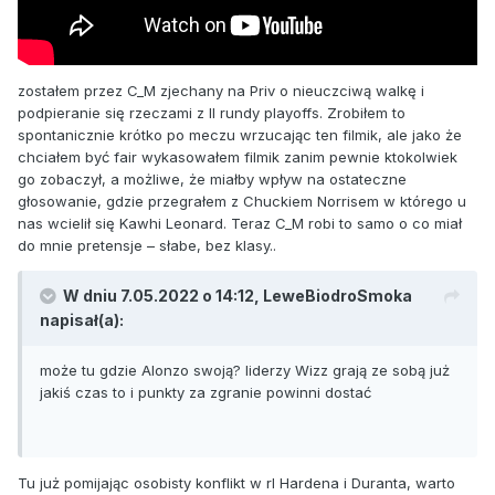
zostałem przez C_M zjechany na Priv o nieuczciwą walkę i
podpieranie się rzeczami z II rundy playoffs. Zrobiłem to
spontanicznie krótko po meczu wrzucając ten filmik, ale jako że
chciałem być fair wykasowałem filmik zanim pewnie ktokolwiek
go zobaczył, a możliwe, że miałby wpływ na ostateczne
głosowanie, gdzie przegrałem z Chuckiem Norrisem w którego u
nas wcielił się Kawhi Leonard. Teraz C_M robi to samo o co miał
do mnie pretensje – słabe, bez klasy..
W dniu 7.05.2022 o 14:12,
LeweBiodroSmoka
napisał(a):
może tu gdzie Alonzo swoją? liderzy Wizz grają ze sobą już
jakiś czas to i punkty za zgranie powinni dostać
Tu już pomijając osobisty konflikt w rl Hardena i Duranta, warto