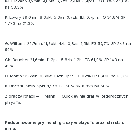
PJ Tucker 28,2min. 9,6pkt. 6,2zb. 2,4as. 0,4prz. FG 60% 3P 1,6x3
na 53,3%
K. Lowry 29,6min. 8,3pkt. 5,3as.
3,7zb. 1bl. 0,7prz. FG 34,8% 3P
1,7x3 na 31,3%
G. Williams 29,7min. 11,3pkt. 4zb. 0,8as. 1,5bl. FG 57,7% 3P 2x3 na
50%
Ch. Boucher 21,6min. 11,2pkt. 5,8zb. 1,2bl. FG 61,9% 3P 1x3 na
40%
C. Martin 12,5min. 3,6pkt. 1,4zb. 1prz. FG 32% 3P 0,4x3 na 16,7%
K. Birch 10,5min. 3pkt. 1,5zb. FG 50% 3P 0,3x3 na 50%
Z graczy rotacji – T. Mann i I. Quickley nie grali w
tegorocznych
playoffs.
Podsumowanie gry moich graczy w playoffs oraz ich rola u
mnie: