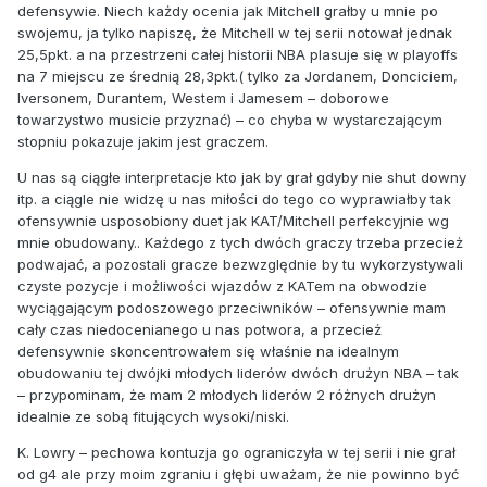
defensywie. Niech każdy ocenia jak Mitchell grałby u mnie po
swojemu, ja tylko napiszę, że Mitchell w tej serii notował jednak
25,5pkt. a na przestrzeni całej historii NBA plasuje się w playoffs
na 7 miejscu ze średnią 28,3pkt.( tylko za Jordanem, Donciciem,
Iversonem, Durantem, Westem i Jamesem – doborowe
towarzystwo musicie przyznać) – co chyba w wystarczającym
stopniu pokazuje jakim jest graczem.
U nas są ciągłe interpretacje kto jak by grał gdyby nie shut downy
itp. a ciągle nie widzę u nas miłości do tego co wyprawiałby tak
ofensywnie usposobiony duet jak KAT/Mitchell perfekcyjnie wg
mnie obudowany.. Każdego z tych dwóch graczy trzeba przecież
podwajać, a pozostali gracze bezwzględnie by tu wykorzystywali
czyste pozycje i możliwości wjazdów z KATem na obwodzie
wyciągającym podoszowego przeciwników – ofensywnie mam
cały czas niedocenianego u nas potwora, a przecież
defensywnie skoncentrowałem się właśnie na idealnym
obudowaniu tej dwójki młodych liderów dwóch drużyn NBA – tak
– przypominam, że mam 2 młodych liderów 2 różnych drużyn
idealnie ze sobą fitujących wysoki/niski.
K. Lowry – pechowa kontuzja go ograniczyła w tej serii i nie grał
od g4 ale przy moim zgraniu i głębi uważam, że nie powinno być