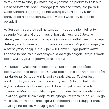
to tak odczuwalne, jak może się wydawać na pierwszy rzut oka.
Choć oczywiście brak Lowrego jest zawsze stratą, ale jak w rl
Gabe Vincent daje radę, to nie widzę przeszkód, by u mnie
bardziej od niego utalentowani – Mann i Quickley sobie nie
poradzili.
A. Gordon – sporo stracił na tym, że rl Nuggets nie mieli w tym
sezonie Murraya. Gordon musiał bardziej wspierać Joka w
ofensywie przez co w drugiej części sezonu odbiło się to na jego
defensywie. U mnie tego problemu nie ma – w s5 jest co najwyżej
4 ofensywną opcją, a nie 2 jak w rl Denver. Jego podstawowe
zadanie to naturalnie defensywa, a do tego ścięcia i trójki z wode
open wykorzystując podwajania liderów.
PJ Tucker – właściwie profesor PJ Tucker – serce roście
obserwując jego mądrą grę. Chyba jeden z najlepszych obrońców
na Hardena. Do tego w rl Miami okazało się, że Tucker jest
bardzo dobrym kreatorem – co nigdy wcześniej nie było tak
wykorzystywane chociażby w rl Houston, jak właśnie w tym
sezonie w Miami – co jakby mi pomaga zniwelować nieobecność
Lowrego, gdyż Tucker daje mi kolejnego kreatora na boisku. Jego
mądrość, doświadczenie i spryt są nieocenione i ratują mi brak
Lowrego na boisku w drugiej części serii.