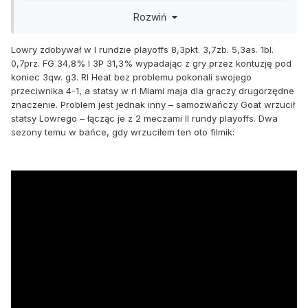
Rozwiń
Lowry zdobywał w I rundzie playoffs 8,3pkt.
3,7zb. 5,3as. 1bl.
0,7prz.
FG 34,8% I 3P 31,3% wypadając z gry przez kontuzję pod
koniec 3qw. g3. Rl Heat bez problemu pokonali swojego
przeciwnika 4-1, a statsy w rl Miami maja dla graczy drugorzędne
znaczenie. Problem jest jednak inny – samozwańczy Goat wrzucił
statsy Lowrego – łącząc je z 2 meczami II rundy playoffs. Dwa
sezony temu w bańce, gdy wrzuciłem ten oto filmik: