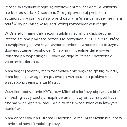
Przede wszystkim Magic są rozstawieni z 2 seedem, a Wizards
nie bez powodu z 7 seedem. Z reguły awansują w takich
sytuacjach wyżej rozstawione drużyny, a Wizards raczej nie maja
atutów by pokonać w tej serii wyżej rozstawionych Magic.
W Orlando mamy cały sezon stabilny i zgrany skład. Jedyna
istotna zmiana podczas sezonu to pozyskanie PJ Tuckera, który
niewątpliwie jest ważnym wzmocnieniem – wnosi mi do drużyny
doświadczenie, boiskowe IQ i spina mi idealnie defensywę.
Ponadto po wypadnięciu Lowrego daje mi ten tak potrzebny
veteran leadership.
Mam więcej talentu, mam zdecydowanie większą głębię składu,
mam lepszą ławkę, mam przewagę wzrostu – tu praktycznie
wszystko przemawia za Magic.
Wszelkie podwajanie KATa, czy Mitchella kończy się tym, że ktoś
z moich graczy zostaje niepilnowany – i czy on scina pod kosz,
czy ma wide open w rogu, daje to możliwość zdobycia łatwych
punktów.
Mam obrońców na Duranta i Hardena, a mój przeciwnik nie jest w
stanie upilnować moich graczy.