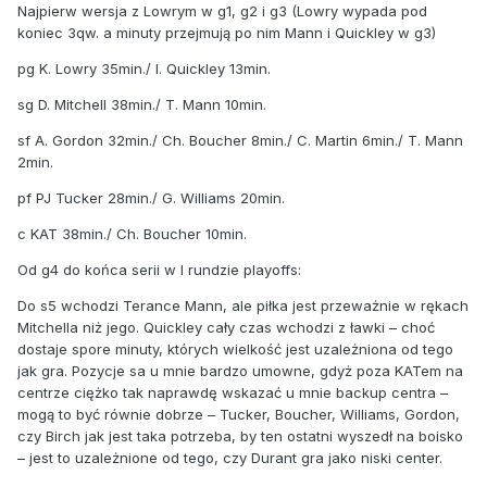
Najpierw wersja z Lowrym w g1, g2 i g3 (Lowry wypada pod
koniec 3qw. a minuty przejmują po nim Mann i Quickley w g3)
pg K. Lowry 35min./ I. Quickley 13min.
sg D. Mitchell 38min./ T. Mann 10min.
sf A. Gordon 32min./ Ch. Boucher 8min./ C. Martin 6min./ T. Mann
2min.
pf PJ Tucker 28min./ G. Williams 20min.
c KAT 38min./ Ch. Boucher 10min.
Od g4 do końca serii w
I rundzie playoffs:
Do s5 wchodzi Terance Mann, ale piłka jest przeważnie w rękach
Mitchella niż jego. Quickley cały czas wchodzi z ławki – choć
dostaje spore minuty, których wielkość jest uzależniona od tego
jak gra. Pozycje sa u mnie bardzo umowne, gdyż poza KATem na
centrze ciężko tak naprawdę wskazać u mnie backup centra –
mogą to być równie dobrze – Tucker, Boucher, Williams, Gordon,
czy Birch jak jest taka potrzeba, by ten ostatni wyszedł na boisko
– jest to uzależnione od tego, czy Durant gra jako niski center.