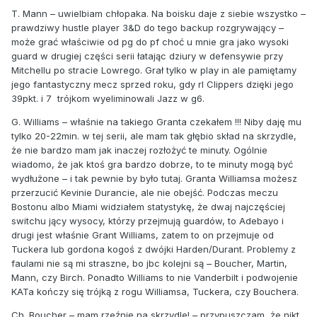
T. Mann – uwielbiam chłopaka. Na boisku daje z siebie wszystko –
prawdziwy hustle player 3&D do tego backup rozgrywający –
może grać właściwie od pg do pf choć u mnie gra jako wysoki
guard w drugiej części serii łatając dziury w defensywie przy
Mitchellu po stracie Lowrego. Grał tylko w play in ale pamiętamy
jego fantastyczny mecz sprzed roku, gdy rl Clippers dzięki jego
39pkt. i 7
trójkom wyeliminowali Jazz w g6.
G. Williams – właśnie na takiego Granta czekałem !!! Niby daję mu
tylko 20-22min. w tej serii, ale mam tak głębio skład na skrzydle,
że nie bardzo mam jak inaczej rozłożyć te minuty. Ogólnie
wiadomo, że jak ktoś gra bardzo dobrze, to te minuty mogą być
wydłużone – i tak pewnie by było tutaj. Granta Williamsa możesz
przerzucić Kevinie Durancie, ale nie obejść. Podczas meczu
Bostonu albo Miami widziałem statystykę, że dwaj najczęściej
switchu jący wysocy, którzy przejmują guardów, to Adebayo i
drugi jest właśnie Grant Williams, zatem to on przejmuje od
Tuckera lub gordona kogoś z dwójki Harden/Durant. Problemy z
faulami nie są mi straszne, bo jbc kolejni są – Boucher, Martin,
Mann, czy Birch. Ponadto Williams to nie Vanderbilt i podwojenie
KATa kończy się trójką z rogu Williamsa, Tuckera, czy Bouchera.
Ch. Boucher – mam rzeźnię na skrzydle! – przypuszczam, że nikt