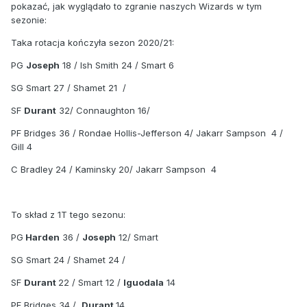
pokazać, jak wyglądało to zgranie naszych Wizards w tym
sezonie:
Taka rotacja kończyła sezon 2020/21:
PG
Joseph
18 / Ish Smith 24 / Smart 6
SG Smart 27 / Shamet 21 /
SF
Durant
32/ Connaughton 16/
PF Bridges 36 / Rondae Hollis-Jefferson 4/ Jakarr Sampson 4 /
Gill 4
C Bradley 24 / Kaminsky 20/ Jakarr Sampson 4
To skład z 1T tego sezonu:
PG
Harden
36 /
Joseph
12/ Smart
SG Smart 24 / Shamet 24 /
SF
Durant
22 / Smart 12 /
Iguodala
14
PF Bridges 34 /
Durant
14