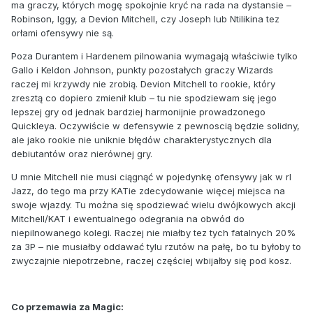
ma graczy, których mogę spokojnie kryć na rada na dystansie –
Robinson, Iggy, a Devion Mitchell, czy Joseph lub Ntilikina tez
orłami ofensywy nie są.
Poza Durantem i Hardenem pilnowania wymagają właściwie tylko
Gallo i Keldon Johnson, punkty pozostałych graczy Wizards
raczej mi krzywdy nie zrobią. Devion Mitchell to rookie, który
zresztą co dopiero zmienił klub – tu nie spodziewam się jego
lepszej gry od jednak bardziej harmonijnie prowadzonego
Quickleya. Oczywiście w defensywie z pewnoscią będzie solidny,
ale jako rookie nie uniknie błędów charakterystycznych dla
debiutantów oraz nierównej gry.
U mnie Mitchell nie musi ciągnąć w pojedynkę ofensywy jak w rl
Jazz, do tego ma przy KATie zdecydowanie więcej miejsca na
swoje wjazdy. Tu można się spodziewać wielu dwójkowych akcji
Mitchell/KAT i ewentualnego odegrania na obwód do
niepilnowanego kolegi. Raczej nie miałby tez tych fatalnych 20%
za 3P – nie musiałby oddawać tylu rzutów na pałę, bo tu byłoby to
zwyczajnie niepotrzebne, raczej częściej wbijałby się pod kosz.
Co przemawia za Magic: