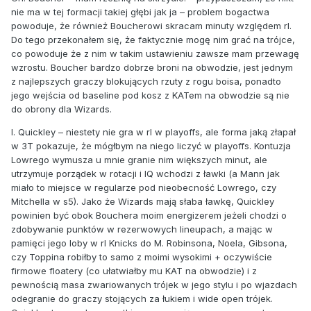
nie ma w tej formacji takiej głębi jak ja – problem bogactwa
powoduje, że również Boucherowi skracam minuty względem rl.
Do tego przekonałem się, że faktycznie mogę nim grać na trójce,
co powoduje że z nim w takim ustawieniu zawsze mam przewagę
wzrostu. Boucher bardzo dobrze broni na obwodzie, jest jednym
z najlepszych graczy blokujących rzuty z rogu boisa, ponadto
jego wejścia od baseline pod kosz z KATem na obwodzie są nie
do obrony dla Wizards.
I. Quickley – niestety nie gra w rl w playoffs, ale forma jaką złapał
w 3T pokazuje, że mógłbym na niego liczyć w playoffs. Kontuzja
Lowrego wymusza u mnie granie nim większych minut, ale
utrzymuje porządek w rotacji i IQ wchodzi z ławki (a Mann jak
miało to miejsce w regularze pod nieobecność Lowrego, czy
Mitchella w s5). Jako że Wizards mają słaba ławkę, Quickley
powinien być obok Bouchera moim energizerem jeżeli chodzi o
zdobywanie punktów w rezerwowych lineupach, a mając w
pamięci jego loby w rl Knicks do M. Robinsona, Noela, Gibsona,
czy Toppina robiłby to samo z moimi wysokimi + oczywiście
firmowe floatery (co ułatwiałby mu KAT na obwodzie) i z
pewnością masa zwariowanych trójek w jego stylu i po wjazdach
odegranie do graczy stojących za łukiem i wide open trójek.