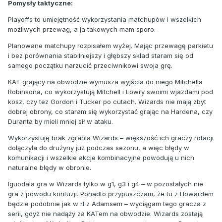
Pomysły taktyczne:
Playoffs to umiejętność wykorzystania matchupów i wszelkich
możliwych przewag, a ja takowych mam sporo.
Planowane matchupy rozpisałem wyżej. Mając przewagę parkietu
i bez porównania stabilniejszy i głębszy skład staram się od
samego początku narzucić przeciwnikowi swoja grę.
KAT grający na obwodzie wymusza wyjścia do niego Mitchella
Robinsona, co wykorzystują Mitchell i Lowry swoimi wjazdami pod
kosz, czy tez Gordon i Tucker po cutach. Wizards nie mają zbyt
dobrej obrony, co staram się wykorzystać grając na Hardena, czy
Duranta by mieli mniej sił w ataku.
Wykorzystuję brak zgrania Wizards – większość ich graczy rotacji
dołączyła do drużyny już podczas sezonu, a więc błędy w
komunikacji i wszelkie akcje kombinacyjne powodują u nich
naturalne błędy w obronie.
Iguodala gra w Wizards tylko w g1, g3 i g4 – w pozostałych nie
gra z powodu kontuzji. Ponadto przypuszczam, że tu z Howardem
będzie podobnie jak w rl z Adamsem – wyciągam tego gracza z
serii, gdyż nie nadąży za KATem na obwodzie. Wizards zostają