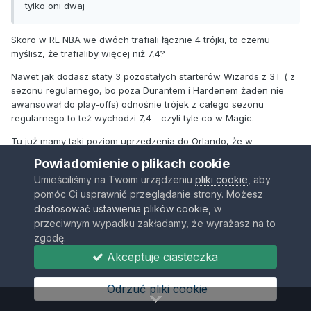
tylko oni dwaj
Skoro w RL NBA we dwóch trafiali łącznie 4 trójki, to czemu
myślisz, że trafialiby więcej niż 7,4?
Nawet jak dodasz staty 3 pozostałych starterów Wizards z 3T ( z
sezonu regularnego, bo poza Durantem i Hardenem żaden nie
awansował do play-offs) odnośnie trójek z całego sezonu
regularnego to też wychodzi 7,4 - czyli tyle co w Magic.
Tu już mamy taki poziom uprzedzenia do Orlando, że w
momencie, gdy w statystyce X wychodzi, że Orlando i rywal sa
Powiadomienie o plikach cookie
na tym samym poziomie, to wpada komentarz sugerujący, że 2
Umieściliśmy na Twoim urządzeniu
pliki cookie
, aby
graczy rywala zrobiłoby więcej w statystyce X niż 5 starterów
pomóc Ci usprawnić przeglądanie strony. Możesz
Orlando.
dostosować ustawienia plików cookie
, w
przeciwnym wypadku zakładamy, że wyrażasz na to
zgodę.
Akceptuje ciasteczka
Odrzuć pliki cookie
LeweBiodroSmoka