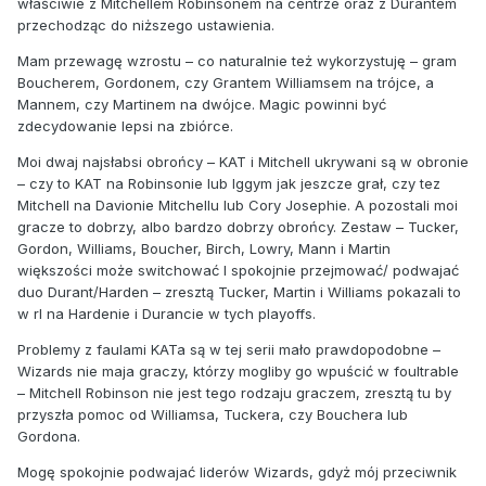
właściwie z Mitchellem Robinsonem na centrze oraz z Durantem
przechodząc do niższego ustawienia.
Mam przewagę wzrostu – co naturalnie też wykorzystuję – gram
Boucherem, Gordonem, czy Grantem Williamsem na trójce, a
Mannem, czy Martinem na dwójce. Magic powinni być
zdecydowanie lepsi na zbiórce.
Moi dwaj najsłabsi obrońcy – KAT i Mitchell ukrywani są w obronie
– czy to KAT na Robinsonie lub Iggym jak jeszcze grał, czy tez
Mitchell na Davionie Mitchellu lub Cory Josephie. A pozostali moi
gracze to dobrzy, albo bardzo dobrzy obrońcy. Zestaw – Tucker,
Gordon, Williams, Boucher, Birch, Lowry, Mann i Martin
większości może switchować I spokojnie przejmować/ podwajać
duo Durant/Harden – zresztą Tucker, Martin i Williams pokazali to
w rl na Hardenie i Durancie w tych playoffs.
Problemy z faulami KATa są w tej serii mało prawdopodobne –
Wizards nie maja graczy, którzy mogliby go wpuścić w foultrable
– Mitchell Robinson nie jest tego rodzaju graczem, zresztą tu by
przyszła pomoc od Williamsa, Tuckera, czy Bouchera lub
Gordona.
Mogę spokojnie podwajać liderów Wizards, gdyż mój przeciwnik