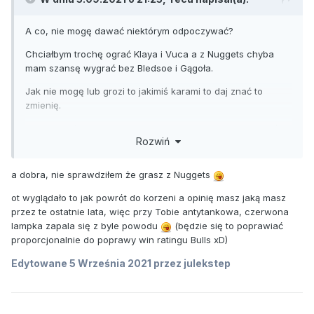
A co, nie mogę dawać niektórym odpoczywać?
Chciałbym trochę ograć Klaya i Vuca a z Nuggets chyba
mam szansę wygrać bez Bledsoe i Gągoła.
Jak nie mogę lub grozi to jakimiś karami to daj znać to
zmienię.
Tak wiem, że Klay i Vuc nie dostaną dodatkowych punktów
Rozwiń
potencjału.
a dobra, nie sprawdziłem że grasz z Nuggets
ot wyglądało to jak powrót do korzeni a opinię masz jaką masz
przez te ostatnie lata, więc przy Tobie antytankowa, czerwona
lampka zapala się z byle powodu
(będzie się to poprawiać
proporcjonalnie do poprawy win ratingu Bulls xD)
Edytowane
5 Września 2021
przez julekstep