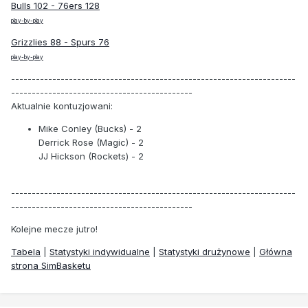
Bulls 102 - 76ers 128
play-by-play
Grizzlies 88 - Spurs 76
play-by-play
---------------------------------------------------------------------
--------------------------------------------
Aktualnie kontuzjowani:
Mike Conley (Bucks) - 2
Derrick Rose (Magic) - 2
JJ Hickson (Rockets) - 2
---------------------------------------------------------------------
--------------------------------------------
Kolejne mecze jutro!
Tabela
|
Statystyki indywidualne
|
Statystyki drużynowe
|
Główna
strona SimBasketu