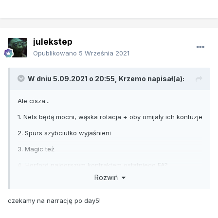
julekstep
Opublikowano
5 Września 2021
W dniu 5.09.2021 o 20:55,
Krzemo
napisał(a):
Ale cisza...
1. Nets będą mocni, wąska rotacja + oby omijały ich kontuzje
2. Spurs szybciutko wyjaśnieni
3. Magic też
4, Horford najgorszym kontraktem ostatniego FA?
Rozwiń
5. Josh Smith i Brandon Roy graczami dnia,
6. Willie Reed ROTY
czekamy na narrację po day5!
7. Rockets pierwsze koty za płoty ...