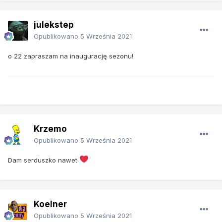
julekstep
Opublikowano
5 Września 2021
o 22 zapraszam na inaugurację sezonu!
Krzemo
Opublikowano
5 Września 2021
Dam serduszko nawet
Koelner
Opublikowano
5 Września 2021