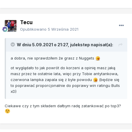
Tecu
Opublikowano
5 Września 2021
W dniu 5.09.2021 o 21:27,
julekstep
napisał(a):
a dobra, nie sprawdziłem że grasz z Nuggets
ot wyglądało to jak powrót do korzeni a opinię masz jaką
masz przez te ostatnie lata, więc przy Tobie antytankowa,
czerwona lampka zapala się z byle powodu
(będzie się
to poprawiać proporcjonalnie do poprawy win ratingu Bulls
xD)
Ciekawe czy z tym składem dałbym radę zatankować po top3?