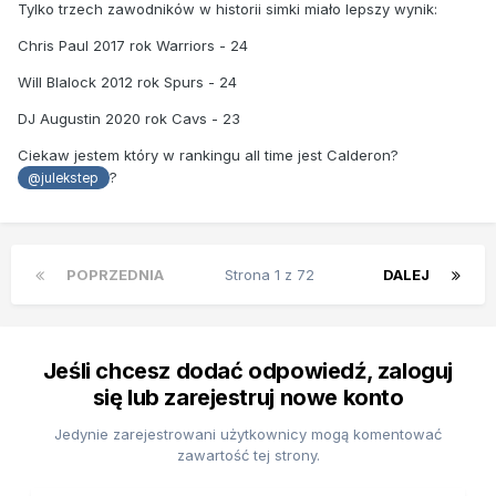
Tylko trzech zawodników w historii simki miało lepszy wynik:
Chris Paul 2017 rok Warriors - 24
Will Blalock 2012 rok Spurs - 24
DJ Augustin 2020 rok Cavs - 23
Ciekaw jestem który w rankingu all time jest Calderon?
?
@julekstep
POPRZEDNIA
Strona 1 z 72
DALEJ
Jeśli chcesz dodać odpowiedź, zaloguj
się lub zarejestruj nowe konto
Jedynie zarejestrowani użytkownicy mogą komentować
zawartość tej strony.