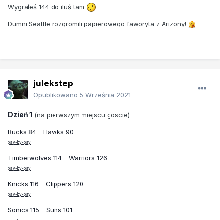
Wygrałeś 144 do iluś tam
Dumni Seattle rozgromili papierowego faworyta z Arizony!
julekstep
Opublikowano
5 Września 2021
Dzień 1
(na pierwszym miejscu goscie)
Bucks 84 - Hawks 90
play-by-play
Timberwolves 114 - Warriors 126
play-by-play
Knicks 116 - Clippers 120
play-by-play
Sonics 115 - Suns 101