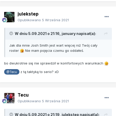
8. A Bulls nie.
julekstep
9. 76ers wciąż TOP.
Opublikowano
5 Września 2021
10. Blazers jeszcze trzeźwieją
11. Sonics wreszcie w PO
W dniu 5.09.2021 o 21:16,
january
napisał(a):
Jak dla mnie Josh Smith jest wart więcej niż Twój cały
roster
Nie mam pojęcia czemu go oddałeś.
bo dwukrotnie się nie sprawdził w komfortowych warunkach
z tą taktyką to serio? xD
@Tecu
Tecu
Opublikowano
5 Września 2021
W dniu 5.09.2021 o 21:19,
julekstep
napisał(a):